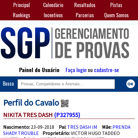
Principal
Calendário
Resultados
Pistas
Rankings
Incentivos
Parcerias
Quem Somos
Painel do Usuário
Faça login
ou
cadastre-se
Busca
Perfil do Cavalo
NIKITA TRES DASH
(P327955)
Nascimento:
23-09-2018
Pai:
TRES DASH IM
Mãe:
PRENDA
SHADY TROUBLE
Proprietário:
VICTOR HUGO TADDEO