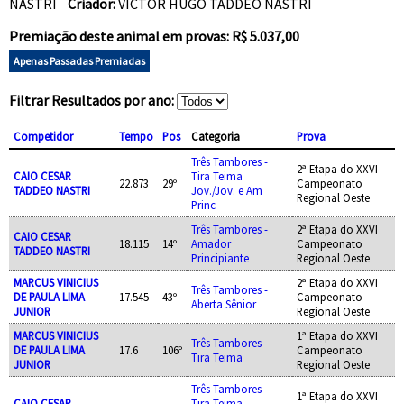
NASTRI
Criador:
VICTOR HUGO TADDEO NASTRI
Premiação deste animal em provas: R$ 5.037,00
Apenas Passadas Premiadas
Filtrar Resultados por ano:
Competidor
Tempo
Pos
Categoria
Prova
Três Tambores -
2ª Etapa do XXVI
CAIO CESAR
Tira Teima
22.873
29º
Campeonato
TADDEO NASTRI
Jov./Jov. e Am
Regional Oeste
Princ
Três Tambores -
2ª Etapa do XXVI
CAIO CESAR
18.115
14º
Amador
Campeonato
TADDEO NASTRI
Principiante
Regional Oeste
MARCUS VINICIUS
2ª Etapa do XXVI
Três Tambores -
DE PAULA LIMA
17.545
43º
Campeonato
Aberta Sênior
JUNIOR
Regional Oeste
MARCUS VINICIUS
1ª Etapa do XXVI
Três Tambores -
DE PAULA LIMA
17.6
106º
Campeonato
Tira Teima
JUNIOR
Regional Oeste
Três Tambores -
1ª Etapa do XXVI
CAIO CESAR
Tira Teima