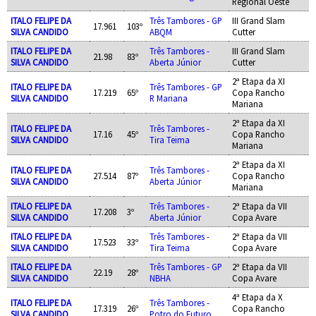
Regional Oeste
ITALO FELIPE DA
Três Tambores - GP
III Grand Slam
17.961
103º
SILVA CANDIDO
ABQM
Cutter
ITALO FELIPE DA
Três Tambores -
III Grand Slam
21.98
83º
SILVA CANDIDO
Aberta Júnior
Cutter
2ª Etapa da XI
ITALO FELIPE DA
Três Tambores - GP
17.219
65º
Copa Rancho
SILVA CANDIDO
R Mariana
Mariana
2ª Etapa da XI
ITALO FELIPE DA
Três Tambores -
17.16
45º
Copa Rancho
SILVA CANDIDO
Tira Teima
Mariana
2ª Etapa da XI
ITALO FELIPE DA
Três Tambores -
27.514
87º
Copa Rancho
SILVA CANDIDO
Aberta Júnior
Mariana
ITALO FELIPE DA
Três Tambores -
2ª Etapa da VII
17.208
3º
SILVA CANDIDO
Aberta Júnior
Copa Avare
ITALO FELIPE DA
Três Tambores -
2ª Etapa da VII
17.523
33º
SILVA CANDIDO
Tira Teima
Copa Avare
ITALO FELIPE DA
Três Tambores - GP
2ª Etapa da VII
22.19
28º
SILVA CANDIDO
NBHA
Copa Avare
4ª Etapa da X
ITALO FELIPE DA
Três Tambores -
17.319
26º
Copa Rancho
SILVA CANDIDO
Potro do Futuro