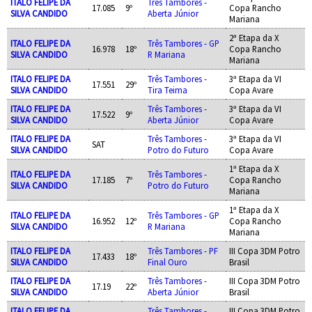
ITALO FELIPE DA
Três Tambores -
17.085
9º
Copa Rancho
SILVA CANDIDO
Aberta Júnior
Mariana
2ª Etapa da X
ITALO FELIPE DA
Três Tambores - GP
16.978
18º
Copa Rancho
SILVA CANDIDO
R Mariana
Mariana
ITALO FELIPE DA
Três Tambores -
3ª Etapa da VI
17.551
29º
SILVA CANDIDO
Tira Teima
Copa Avare
ITALO FELIPE DA
Três Tambores -
3ª Etapa da VI
17.522
9º
SILVA CANDIDO
Aberta Júnior
Copa Avare
ITALO FELIPE DA
Três Tambores -
3ª Etapa da VI
SAT
SILVA CANDIDO
Potro do Futuro
Copa Avare
1ª Etapa da X
ITALO FELIPE DA
Três Tambores -
17.185
7º
Copa Rancho
SILVA CANDIDO
Potro do Futuro
Mariana
1ª Etapa da X
ITALO FELIPE DA
Três Tambores - GP
16.952
12º
Copa Rancho
SILVA CANDIDO
R Mariana
Mariana
ITALO FELIPE DA
Três Tambores - PF
III Copa 3DM Potro
17.433
18º
SILVA CANDIDO
Final Ouro
Brasil
ITALO FELIPE DA
Três Tambores -
III Copa 3DM Potro
17.19
22º
SILVA CANDIDO
Aberta Júnior
Brasil
ITALO FELIPE DA
Três Tambores -
III Copa 3DM Potro