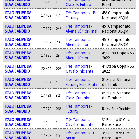
17.239
13º
SILVA CANDIDO
Class. P. Futuro
Brasil
ITALO FELIPE DA
Três Tambores - Pre
45º Campeonato
17.468
47º
SILVA CANDIDO
Futurity
Nacional ABQM
ITALO FELIPE DA
Três Tambores -
45º Campeonato
17.927
24º
SILVA CANDIDO
Aberta Júnior Final
Nacional ABQM
ITALO FELIPE DA
Três Tambores -
45º Campeonato
17.067
29º
SILVA CANDIDO
Aberta Júnior
Nacional ABQM
ITALO FELIPE DA
Três Tambores -
4ª Etapa Copa NSG
17.872
23º
SILVA CANDIDO
Aberta Júnior
2022
ITALO FELIPE DA
Três Tambores -
4ª Etapa Copa NSG
22.409
22º
SILVA CANDIDO
Cavalo Iniciante
2022
ITALO FELIPE DA
Três Tambores -
8ª Super Semana
17.303
4º
SILVA CANDIDO
Futurity Final Prata
do Tambor
ITALO FELIPE DA
Três Tambores -
8ª Super Semana
17.483
32º
SILVA CANDIDO
Class. Futurity
do Tambor
ITALO FELIPE DA
Três Tambores -
17.328
26º
Rock Star Buckle
SILVA CANDIDO
Futurity
ITALO FELIPE DA
Três Tambores -
3ª Etp. do 9º Circ.
17.405
4º
SILVA CANDIDO
Cavalo Iniciante
Barrel Race
ITALO FELIPE DA
Três Tambores - GP
3ª Etp. do 9º Circ.
17.328
15º
SILVA CANDIDO
ABQM
Barrel Race