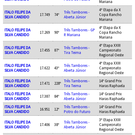
Mariana
4ª Etapa da X
ITALO FELIPE DA
Três Tambores -
17.749
74º
Copa Rancho
SILVA CANDIDO
Aberta Júnior
Mariana
4ª Etapa da X
ITALO FELIPE DA
Três Tambores - GP
17.269
90º
Copa Rancho
SILVA CANDIDO
R Mariana
Mariana
4ª Etapa XXIII
ITALO FELIPE DA
Três Tambores -
17.455
87º
Campeonato
SILVA CANDIDO
Tira Teima
Regional Oeste
4ª Etapa XXIII
ITALO FELIPE DA
Três Tambores -
17.622
43º
Campeonato
SILVA CANDIDO
Aberta Júnior
Regional Oeste
ITALO FELIPE DA
Três Tambores -
14º Grand Prix
17.471
228º
SILVA CANDIDO
Tira Teima
Haras Raphaela
ITALO FELIPE DA
Três Tambores -
14º Grand Prix
17.387
84º
SILVA CANDIDO
Aberta Júnior
Haras Raphaela
ITALO FELIPE DA
Três Tambores -
14º Grand Prix
16.951
12º
SILVA CANDIDO
Potro do Futuro
Haras Raphaela
3ª Etapa XXIII
ITALO FELIPE DA
Três Tambores -
17.406
38º
Campeonato
SILVA CANDIDO
Aberta Júnior
Regional Oeste