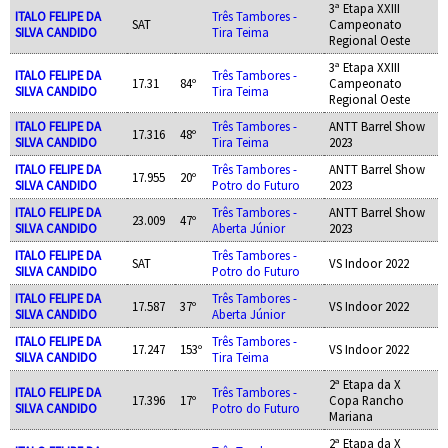
3ª Etapa XXIII
ITALO FELIPE DA
Três Tambores -
SAT
Campeonato
SILVA CANDIDO
Tira Teima
Regional Oeste
3ª Etapa XXIII
ITALO FELIPE DA
Três Tambores -
17.31
84º
Campeonato
SILVA CANDIDO
Tira Teima
Regional Oeste
ITALO FELIPE DA
Três Tambores -
ANTT Barrel Show
17.316
48º
SILVA CANDIDO
Tira Teima
2023
ITALO FELIPE DA
Três Tambores -
ANTT Barrel Show
17.955
20º
SILVA CANDIDO
Potro do Futuro
2023
ITALO FELIPE DA
Três Tambores -
ANTT Barrel Show
23.009
47º
SILVA CANDIDO
Aberta Júnior
2023
ITALO FELIPE DA
Três Tambores -
SAT
VS Indoor 2022
SILVA CANDIDO
Potro do Futuro
ITALO FELIPE DA
Três Tambores -
17.587
37º
VS Indoor 2022
SILVA CANDIDO
Aberta Júnior
ITALO FELIPE DA
Três Tambores -
17.247
153º
VS Indoor 2022
SILVA CANDIDO
Tira Teima
2ª Etapa da X
ITALO FELIPE DA
Três Tambores -
17.396
17º
Copa Rancho
SILVA CANDIDO
Potro do Futuro
Mariana
2ª Etapa da X