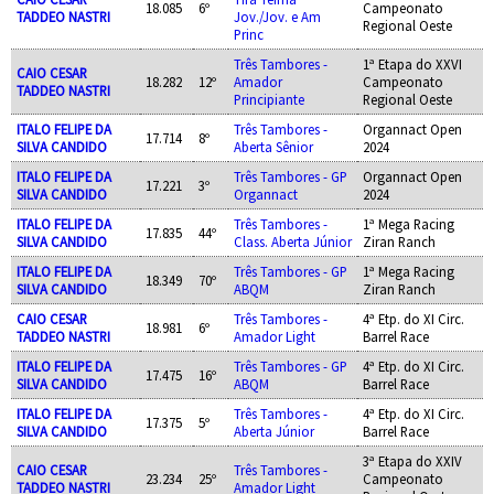
18.085
6º
Campeonato
TADDEO NASTRI
Jov./Jov. e Am
Regional Oeste
Princ
Três Tambores -
1ª Etapa do XXVI
CAIO CESAR
18.282
12º
Amador
Campeonato
TADDEO NASTRI
Principiante
Regional Oeste
ITALO FELIPE DA
Três Tambores -
Organnact Open
17.714
8º
SILVA CANDIDO
Aberta Sênior
2024
ITALO FELIPE DA
Três Tambores - GP
Organnact Open
17.221
3º
SILVA CANDIDO
Organnact
2024
ITALO FELIPE DA
Três Tambores -
1ª Mega Racing
17.835
44º
SILVA CANDIDO
Class. Aberta Júnior
Ziran Ranch
ITALO FELIPE DA
Três Tambores - GP
1ª Mega Racing
18.349
70º
SILVA CANDIDO
ABQM
Ziran Ranch
CAIO CESAR
Três Tambores -
4ª Etp. do XI Circ.
18.981
6º
TADDEO NASTRI
Amador Light
Barrel Race
ITALO FELIPE DA
Três Tambores - GP
4ª Etp. do XI Circ.
17.475
16º
SILVA CANDIDO
ABQM
Barrel Race
ITALO FELIPE DA
Três Tambores -
4ª Etp. do XI Circ.
17.375
5º
SILVA CANDIDO
Aberta Júnior
Barrel Race
3ª Etapa do XXIV
CAIO CESAR
Três Tambores -
23.234
25º
Campeonato
TADDEO NASTRI
Amador Light