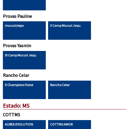
Provas Pauline
mucuri/expo
II Camp Mucuri Jequ.
Provas Yasmin
III Camp Mucuri Jequ.
Rancho Celar
II Champions Horse
Rancho Celar
Estado: MS
COTTMS
AUREA EVOLUTION
COTTMS AMOR