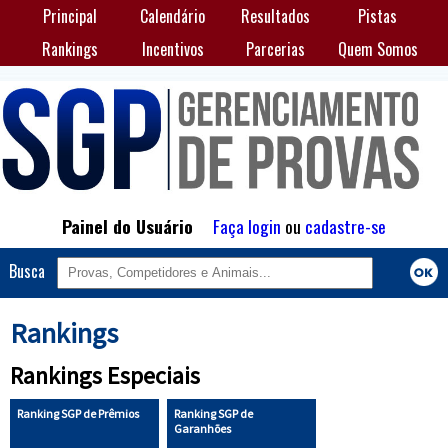
Principal
Calendário
Resultados
Pistas
Rankings
Incentivos
Parcerias
Quem Somos
Painel do Usuário
Faça login
ou
cadastre-se
Busca
Rankings
Rankings Especiais
Ranking SGP de Prêmios
Ranking SGP de
Garanhões