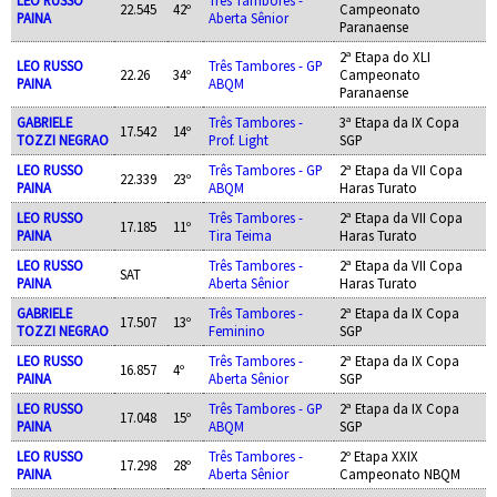
22.545
42º
Campeonato
PAINA
Aberta Sênior
Paranaense
2ª Etapa do XLI
LEO RUSSO
Três Tambores - GP
22.26
34º
Campeonato
PAINA
ABQM
Paranaense
GABRIELE
Três Tambores -
3ª Etapa da IX Copa
17.542
14º
TOZZI NEGRAO
Prof. Light
SGP
LEO RUSSO
Três Tambores - GP
2ª Etapa da VII Copa
22.339
23º
PAINA
ABQM
Haras Turato
LEO RUSSO
Três Tambores -
2ª Etapa da VII Copa
17.185
11º
PAINA
Tira Teima
Haras Turato
LEO RUSSO
Três Tambores -
2ª Etapa da VII Copa
SAT
PAINA
Aberta Sênior
Haras Turato
GABRIELE
Três Tambores -
2ª Etapa da IX Copa
17.507
13º
TOZZI NEGRAO
Feminino
SGP
LEO RUSSO
Três Tambores -
2ª Etapa da IX Copa
16.857
4º
PAINA
Aberta Sênior
SGP
LEO RUSSO
Três Tambores - GP
2ª Etapa da IX Copa
17.048
15º
PAINA
ABQM
SGP
LEO RUSSO
Três Tambores -
2º Etapa XXIX
17.298
28º
PAINA
Aberta Sênior
Campeonato NBQM