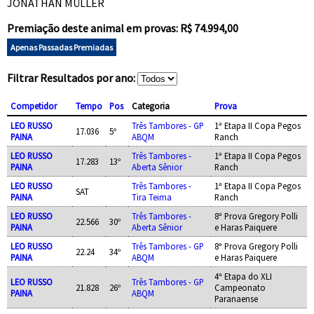
JONATHAN MÜLLER
Premiação deste animal em provas: R$ 74.994,00
Apenas Passadas Premiadas
Filtrar Resultados por ano:
Competidor
Tempo
Pos
Categoria
Prova
LEO RUSSO
Três Tambores - GP
1ª Etapa II Copa Pegos
17.036
5º
PAINA
ABQM
Ranch
LEO RUSSO
Três Tambores -
1ª Etapa II Copa Pegos
17.283
13º
PAINA
Aberta Sênior
Ranch
LEO RUSSO
Três Tambores -
1ª Etapa II Copa Pegos
SAT
PAINA
Tira Teima
Ranch
LEO RUSSO
Três Tambores -
8ª Prova Gregory Polli
22.566
30º
PAINA
Aberta Sênior
e Haras Paiquere
LEO RUSSO
Três Tambores - GP
8ª Prova Gregory Polli
22.24
34º
PAINA
ABQM
e Haras Paiquere
4ª Etapa do XLI
LEO RUSSO
Três Tambores - GP
21.828
26º
Campeonato
PAINA
ABQM
Paranaense