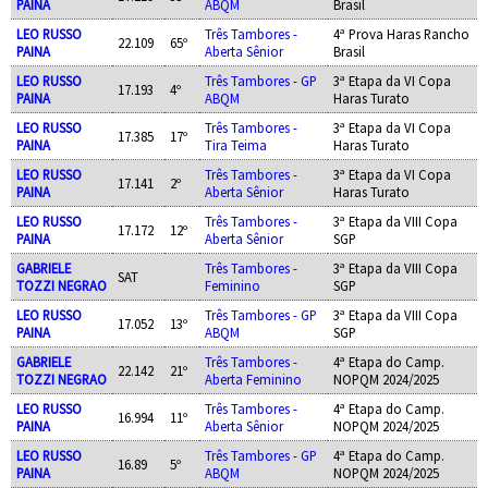
PAINA
ABQM
Brasil
LEO RUSSO
Três Tambores -
4ª Prova Haras Rancho
22.109
65º
PAINA
Aberta Sênior
Brasil
LEO RUSSO
Três Tambores - GP
3ª Etapa da VI Copa
17.193
4º
PAINA
ABQM
Haras Turato
LEO RUSSO
Três Tambores -
3ª Etapa da VI Copa
17.385
17º
PAINA
Tira Teima
Haras Turato
LEO RUSSO
Três Tambores -
3ª Etapa da VI Copa
17.141
2º
PAINA
Aberta Sênior
Haras Turato
LEO RUSSO
Três Tambores -
3ª Etapa da VIII Copa
17.172
12º
PAINA
Aberta Sênior
SGP
GABRIELE
Três Tambores -
3ª Etapa da VIII Copa
SAT
TOZZI NEGRAO
Feminino
SGP
LEO RUSSO
Três Tambores - GP
3ª Etapa da VIII Copa
17.052
13º
PAINA
ABQM
SGP
GABRIELE
Três Tambores -
4ª Etapa do Camp.
22.142
21º
TOZZI NEGRAO
Aberta Feminino
NOPQM 2024/2025
LEO RUSSO
Três Tambores -
4ª Etapa do Camp.
16.994
11º
PAINA
Aberta Sênior
NOPQM 2024/2025
LEO RUSSO
Três Tambores - GP
4ª Etapa do Camp.
16.89
5º
PAINA
ABQM
NOPQM 2024/2025