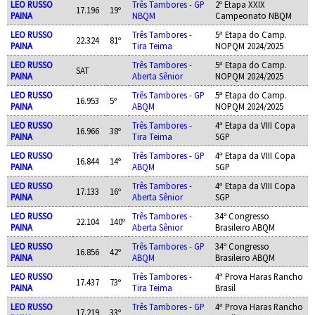
LEO RUSSO
Três Tambores - GP
2º Etapa XXIX
17.196
19º
PAINA
NBQM
Campeonato NBQM
LEO RUSSO
Três Tambores -
5ª Etapa do Camp.
22.324
81º
PAINA
Tira Teima
NOPQM 2024/2025
LEO RUSSO
Três Tambores -
5ª Etapa do Camp.
SAT
PAINA
Aberta Sênior
NOPQM 2024/2025
LEO RUSSO
Três Tambores - GP
5ª Etapa do Camp.
16.953
5º
PAINA
ABQM
NOPQM 2024/2025
LEO RUSSO
Três Tambores -
4ª Etapa da VIII Copa
16.966
38º
PAINA
Tira Teima
SGP
LEO RUSSO
Três Tambores - GP
4ª Etapa da VIII Copa
16.844
14º
PAINA
ABQM
SGP
LEO RUSSO
Três Tambores -
4ª Etapa da VIII Copa
17.133
16º
PAINA
Aberta Sênior
SGP
LEO RUSSO
Três Tambores -
34º Congresso
22.104
140º
PAINA
Aberta Sênior
Brasileiro ABQM
LEO RUSSO
Três Tambores - GP
34º Congresso
16.856
42º
PAINA
ABQM
Brasileiro ABQM
LEO RUSSO
Três Tambores -
4ª Prova Haras Rancho
17.437
73º
PAINA
Tira Teima
Brasil
LEO RUSSO
Três Tambores - GP
4ª Prova Haras Rancho
17.219
33º