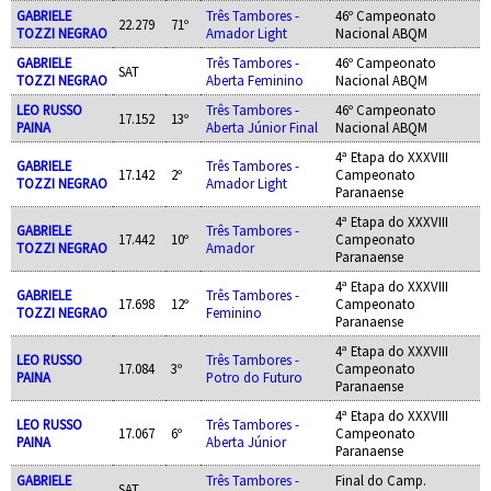
GABRIELE
Três Tambores -
46º Campeonato
22.279
71º
TOZZI NEGRAO
Amador Light
Nacional ABQM
GABRIELE
Três Tambores -
46º Campeonato
SAT
TOZZI NEGRAO
Aberta Feminino
Nacional ABQM
LEO RUSSO
Três Tambores -
46º Campeonato
17.152
13º
PAINA
Aberta Júnior Final
Nacional ABQM
4ª Etapa do XXXVIII
GABRIELE
Três Tambores -
17.142
2º
Campeonato
TOZZI NEGRAO
Amador Light
Paranaense
4ª Etapa do XXXVIII
GABRIELE
Três Tambores -
17.442
10º
Campeonato
TOZZI NEGRAO
Amador
Paranaense
4ª Etapa do XXXVIII
GABRIELE
Três Tambores -
17.698
12º
Campeonato
TOZZI NEGRAO
Feminino
Paranaense
4ª Etapa do XXXVIII
LEO RUSSO
Três Tambores -
17.084
3º
Campeonato
PAINA
Potro do Futuro
Paranaense
4ª Etapa do XXXVIII
LEO RUSSO
Três Tambores -
17.067
6º
Campeonato
PAINA
Aberta Júnior
Paranaense
GABRIELE
Três Tambores -
Final do Camp.
SAT