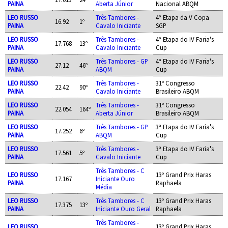
PAINA
Aberta Júnior
Nacional ABQM
LEO RUSSO
Três Tambores -
4ª Etapa da V Copa
16.92
1º
PAINA
Cavalo Iniciante
SGP
LEO RUSSO
Três Tambores -
4ª Etapa do IV Faria's
17.768
13º
PAINA
Cavalo Iniciante
Cup
LEO RUSSO
Três Tambores - GP
4ª Etapa do IV Faria's
27.12
46º
PAINA
ABQM
Cup
LEO RUSSO
Três Tambores -
31º Congresso
22.42
90º
PAINA
Cavalo Iniciante
Brasileiro ABQM
LEO RUSSO
Três Tambores -
31º Congresso
22.054
164º
PAINA
Aberta Júnior
Brasileiro ABQM
LEO RUSSO
Três Tambores - GP
3ª Etapa do IV Faria's
17.252
6º
PAINA
ABQM
Cup
LEO RUSSO
Três Tambores -
3ª Etapa do IV Faria's
17.561
5º
PAINA
Cavalo Iniciante
Cup
Três Tambores - C
LEO RUSSO
13º Grand Prix Haras
17.167
Iniciante Ouro
PAINA
Raphaela
Média
LEO RUSSO
Três Tambores - C
13º Grand Prix Haras
17.375
13º
PAINA
Iniciante Ouro Geral
Raphaela
Três Tambores -
LEO RUSSO
13º Grand Prix Haras