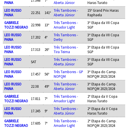
17.346
7º
PAINA
Aberta Júnior
Haras Turato
LEO RUSSO
Três Tambores -
15º Grand Prix Haras
22.251
141º
PAINA
Aberta Júnior
Raphaela
GABRIELE
Três Tambores -
3ª Etapa da VII Copa
22.998
13º
TOZZI NEGRAO
Amador Light
SGP
LEO RUSSO
Três Tambores -
3ª Etapa da VII Copa
17.202
4º
PAINA
Derby
SGP
LEO RUSSO
Três Tambores -
3ª Etapa da VII Copa
17.313
26º
PAINA
Tira Teima
SGP
LEO RUSSO
Três Tambores -
3ª Etapa da VII Copa
SAT
PAINA
Aberta Júnior
SGP
LEO RUSSO
Três Tambores - GP
3ª Etapa do Camp.
17.457
56º
PAINA
NOPQM
NOPQM 2023/2024
LEO RUSSO
Três Tambores -
3ª Etapa do Camp.
22.38
49º
PAINA
Aberta Júnior
NOPQM 2023/2024
GABRIELE
Três Tambores -
2ª Etapa da V Copa
17.811
7º
TOZZI NEGRAO
Amador Light
Haras Turato
LEO RUSSO
Três Tambores -
2ª Etapa da V Copa
17.245
9º
PAINA
Aberta Júnior
Haras Turato
GABRIELE
Três Tambores -
2ª Etapa do Camp.
17.605
7º
TOZZI NEGRAO
Amador Light
NOPQM 2023/2024