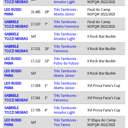
TOZZI NEGRAO
Amador Light
NOPQM 2022/2023
LEO RUSSO
Três Tambores -
Final do Camp.
21.485
29º
PAINA
Aberta Júnior
NOPQM 2022/2023
GABRIELE
Três Tambores -
Final do Camp.
17.107
7º
TOZZI NEGRAO
Aberta Feminino
NOPQM 2022/2023
GABRIELE
Três Tambores -
SAT
II Rock Star Buckle
TOZZI NEGRAO
Amador Light
GABRIELE
Três Tambores -
17.321
23º
II Rock Star Buckle
TOZZI NEGRAO
Feminino
LEO RUSSO
Três Tambores -
17.122
22º
II Rock Star Buckle
PAINA
Potro do Futuro
LEO RUSSO
Três Tambores -
SAT
II Rock Star Buckle
PAINA
Aberta Júnior
LEO RUSSO
Três Tambores -
17.038
1º
XVI Prova Faria's Cup
PAINA
Aberta Júnior
GABRIELE
Três Tambores -
17.361
1º
XVI Prova Faria's Cup
TOZZI NEGRAO
Feminino
GABRIELE
Três Tambores -
17.705
4º
XVI Prova Faria's Cup
TOZZI NEGRAO
Amador Light
LEO RUSSO
Três Tambores -
5ª Etapa do Camp.
SAT
PAINA
Tira Teima
NOPQM 2022/2023