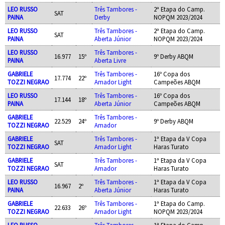
LEO RUSSO
Três Tambores -
2ª Etapa do Camp.
SAT
PAINA
Derby
NOPQM 2023/2024
LEO RUSSO
Três Tambores -
2ª Etapa do Camp.
SAT
PAINA
Aberta Júnior
NOPQM 2023/2024
LEO RUSSO
Três Tambores -
16.977
15º
9º Derby ABQM
PAINA
Aberta Livre
GABRIELE
Três Tambores -
16º Copa dos
17.774
22º
TOZZI NEGRAO
Amador Light
Campeões ABQM
LEO RUSSO
Três Tambores -
16º Copa dos
17.144
18º
PAINA
Aberta Júnior
Campeões ABQM
GABRIELE
Três Tambores -
22.529
24º
9º Derby ABQM
TOZZI NEGRAO
Amador
GABRIELE
Três Tambores -
1ª Etapa da V Copa
SAT
TOZZI NEGRAO
Amador Light
Haras Turato
GABRIELE
Três Tambores -
1ª Etapa da V Copa
SAT
TOZZI NEGRAO
Amador
Haras Turato
LEO RUSSO
Três Tambores -
1ª Etapa da V Copa
16.967
2º
PAINA
Aberta Júnior
Haras Turato
GABRIELE
Três Tambores -
1ª Etapa do Camp.
22.633
26º
TOZZI NEGRAO
Amador Light
NOPQM 2023/2024
LEO RUSSO
Três Tambores -
1ª Etapa do Camp.