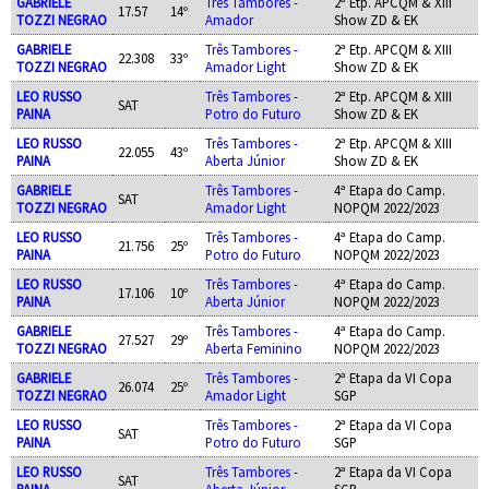
GABRIELE
Três Tambores -
2ª Etp. APCQM & XIII
17.57
14º
TOZZI NEGRAO
Amador
Show ZD & EK
GABRIELE
Três Tambores -
2ª Etp. APCQM & XIII
22.308
33º
TOZZI NEGRAO
Amador Light
Show ZD & EK
LEO RUSSO
Três Tambores -
2ª Etp. APCQM & XIII
SAT
PAINA
Potro do Futuro
Show ZD & EK
LEO RUSSO
Três Tambores -
2ª Etp. APCQM & XIII
22.055
43º
PAINA
Aberta Júnior
Show ZD & EK
GABRIELE
Três Tambores -
4ª Etapa do Camp.
SAT
TOZZI NEGRAO
Amador Light
NOPQM 2022/2023
LEO RUSSO
Três Tambores -
4ª Etapa do Camp.
21.756
25º
PAINA
Potro do Futuro
NOPQM 2022/2023
LEO RUSSO
Três Tambores -
4ª Etapa do Camp.
17.106
10º
PAINA
Aberta Júnior
NOPQM 2022/2023
GABRIELE
Três Tambores -
4ª Etapa do Camp.
27.527
29º
TOZZI NEGRAO
Aberta Feminino
NOPQM 2022/2023
GABRIELE
Três Tambores -
2ª Etapa da VI Copa
26.074
25º
TOZZI NEGRAO
Amador Light
SGP
LEO RUSSO
Três Tambores -
2ª Etapa da VI Copa
SAT
PAINA
Potro do Futuro
SGP
LEO RUSSO
Três Tambores -
2ª Etapa da VI Copa
SAT
PAINA
Aberta Júnior
SGP