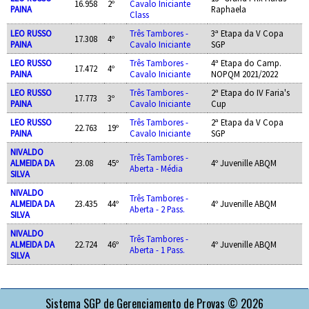
16.958
2º
Cavalo Iniciante
PAINA
Raphaela
Class
LEO RUSSO
Três Tambores -
3ª Etapa da V Copa
17.308
4º
PAINA
Cavalo Iniciante
SGP
LEO RUSSO
Três Tambores -
4ª Etapa do Camp.
17.472
4º
PAINA
Cavalo Iniciante
NOPQM 2021/2022
LEO RUSSO
Três Tambores -
2ª Etapa do IV Faria's
17.773
3º
PAINA
Cavalo Iniciante
Cup
LEO RUSSO
Três Tambores -
2ª Etapa da V Copa
22.763
19º
PAINA
Cavalo Iniciante
SGP
NIVALDO
Três Tambores -
ALMEIDA DA
23.08
45º
4º Juvenille ABQM
Aberta - Média
SILVA
NIVALDO
Três Tambores -
ALMEIDA DA
23.435
44º
4º Juvenille ABQM
Aberta - 2 Pass.
SILVA
NIVALDO
Três Tambores -
ALMEIDA DA
22.724
46º
4º Juvenille ABQM
Aberta - 1 Pass.
SILVA
APOIO
Sistema SGP de Gerenciamento de Provas © 2026