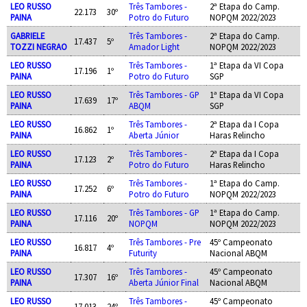
LEO RUSSO
Três Tambores -
2ª Etapa do Camp.
22.173
30º
PAINA
Potro do Futuro
NOPQM 2022/2023
GABRIELE
Três Tambores -
2ª Etapa do Camp.
17.437
5º
TOZZI NEGRAO
Amador Light
NOPQM 2022/2023
LEO RUSSO
Três Tambores -
1ª Etapa da VI Copa
17.196
1º
PAINA
Potro do Futuro
SGP
LEO RUSSO
Três Tambores - GP
1ª Etapa da VI Copa
17.639
17º
PAINA
ABQM
SGP
LEO RUSSO
Três Tambores -
2ª Etapa da I Copa
16.862
1º
PAINA
Aberta Júnior
Haras Relincho
LEO RUSSO
Três Tambores -
2ª Etapa da I Copa
17.123
2º
PAINA
Potro do Futuro
Haras Relincho
LEO RUSSO
Três Tambores -
1ª Etapa do Camp.
17.252
6º
PAINA
Potro do Futuro
NOPQM 2022/2023
LEO RUSSO
Três Tambores - GP
1ª Etapa do Camp.
17.116
20º
PAINA
NOPQM
NOPQM 2022/2023
LEO RUSSO
Três Tambores - Pre
45º Campeonato
16.817
4º
PAINA
Futurity
Nacional ABQM
LEO RUSSO
Três Tambores -
45º Campeonato
17.307
16º
PAINA
Aberta Júnior Final
Nacional ABQM
LEO RUSSO
Três Tambores -
45º Campeonato
17.013
24º