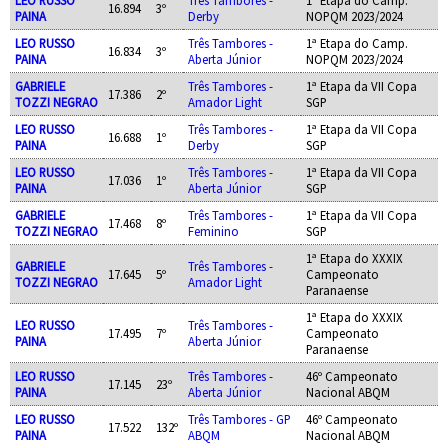
16.894
3º
PAINA
Derby
NOPQM 2023/2024
LEO RUSSO
Três Tambores -
1ª Etapa do Camp.
16.834
3º
PAINA
Aberta Júnior
NOPQM 2023/2024
GABRIELE
Três Tambores -
1ª Etapa da VII Copa
17.386
2º
TOZZI NEGRAO
Amador Light
SGP
LEO RUSSO
Três Tambores -
1ª Etapa da VII Copa
16.688
1º
PAINA
Derby
SGP
LEO RUSSO
Três Tambores -
1ª Etapa da VII Copa
17.036
1º
PAINA
Aberta Júnior
SGP
GABRIELE
Três Tambores -
1ª Etapa da VII Copa
17.468
8º
TOZZI NEGRAO
Feminino
SGP
1ª Etapa do XXXIX
GABRIELE
Três Tambores -
17.645
5º
Campeonato
TOZZI NEGRAO
Amador Light
Paranaense
1ª Etapa do XXXIX
LEO RUSSO
Três Tambores -
17.495
7º
Campeonato
PAINA
Aberta Júnior
Paranaense
LEO RUSSO
Três Tambores -
46º Campeonato
17.145
23º
PAINA
Aberta Júnior
Nacional ABQM
LEO RUSSO
Três Tambores - GP
46º Campeonato
17.522
132º
PAINA
ABQM
Nacional ABQM