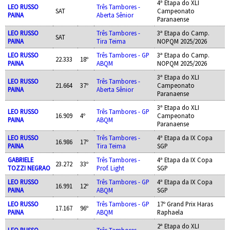
4ª Etapa do XLI
LEO RUSSO
Três Tambores -
SAT
Campeonato
PAINA
Aberta Sênior
Paranaense
LEO RUSSO
Três Tambores -
3ª Etapa do Camp.
SAT
PAINA
Tira Teima
NOPQM 2025/2026
LEO RUSSO
Três Tambores - GP
3ª Etapa do Camp.
22.333
18º
PAINA
ABQM
NOPQM 2025/2026
3ª Etapa do XLI
LEO RUSSO
Três Tambores -
21.664
37º
Campeonato
PAINA
Aberta Sênior
Paranaense
3ª Etapa do XLI
LEO RUSSO
Três Tambores - GP
16.909
4º
Campeonato
PAINA
ABQM
Paranaense
LEO RUSSO
Três Tambores -
4ª Etapa da IX Copa
16.986
17º
PAINA
Tira Teima
SGP
GABRIELE
Três Tambores -
4ª Etapa da IX Copa
23.272
33º
TOZZI NEGRAO
Prof. Light
SGP
LEO RUSSO
Três Tambores - GP
4ª Etapa da IX Copa
16.991
12º
PAINA
ABQM
SGP
LEO RUSSO
Três Tambores - GP
17º Grand Prix Haras
17.167
96º
PAINA
ABQM
Raphaela
2ª Etapa do XLI
LEO RUSSO
Três Tambores -