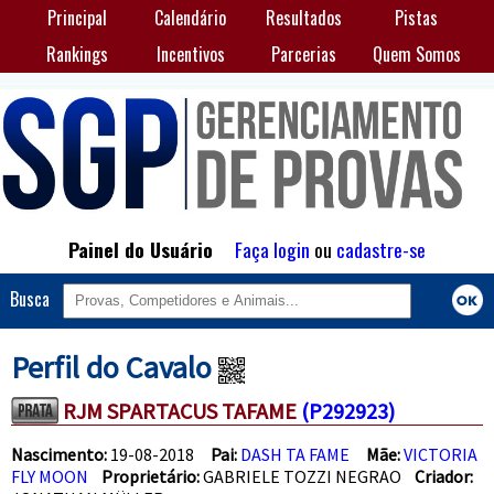
Principal
Calendário
Resultados
Pistas
Rankings
Incentivos
Parcerias
Quem Somos
Painel do Usuário
Faça login
ou
cadastre-se
Busca
Perfil do Cavalo
RJM SPARTACUS TAFAME
(P292923)
Nascimento:
19-08-2018
Pai:
DASH TA FAME
Mãe:
VICTORIA
FLY MOON
Proprietário:
GABRIELE TOZZI NEGRAO
Criador: