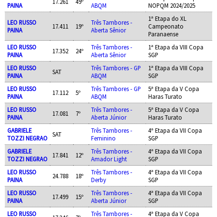
17.261
49º
PAINA
ABQM
NOPQM 2024/2025
1ª Etapa do XL
LEO RUSSO
Três Tambores -
17.411
19º
Campeonato
PAINA
Aberta Sênior
Paranaense
LEO RUSSO
Três Tambores -
1ª Etapa da VIII Copa
17.352
24º
PAINA
Aberta Sênior
SGP
LEO RUSSO
Três Tambores - GP
1ª Etapa da VIII Copa
SAT
PAINA
ABQM
SGP
LEO RUSSO
Três Tambores - GP
5ª Etapa da V Copa
17.112
5º
PAINA
ABQM
Haras Turato
LEO RUSSO
Três Tambores -
5ª Etapa da V Copa
17.081
7º
PAINA
Aberta Júnior
Haras Turato
GABRIELE
Três Tambores -
4ª Etapa da VII Copa
SAT
TOZZI NEGRAO
Feminino
SGP
GABRIELE
Três Tambores -
4ª Etapa da VII Copa
17.841
12º
TOZZI NEGRAO
Amador Light
SGP
LEO RUSSO
Três Tambores -
4ª Etapa da VII Copa
24.788
18º
PAINA
Derby
SGP
LEO RUSSO
Três Tambores -
4ª Etapa da VII Copa
17.499
15º
PAINA
Aberta Júnior
SGP
LEO RUSSO
Três Tambores -
4ª Etapa da V Copa