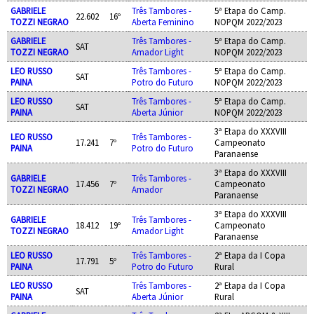
GABRIELE
Três Tambores -
5ª Etapa do Camp.
22.602
16º
TOZZI NEGRAO
Aberta Feminino
NOPQM 2022/2023
GABRIELE
Três Tambores -
5ª Etapa do Camp.
SAT
TOZZI NEGRAO
Amador Light
NOPQM 2022/2023
LEO RUSSO
Três Tambores -
5ª Etapa do Camp.
SAT
PAINA
Potro do Futuro
NOPQM 2022/2023
LEO RUSSO
Três Tambores -
5ª Etapa do Camp.
SAT
PAINA
Aberta Júnior
NOPQM 2022/2023
3ª Etapa do XXXVIII
LEO RUSSO
Três Tambores -
17.241
7º
Campeonato
PAINA
Potro do Futuro
Paranaense
3ª Etapa do XXXVIII
GABRIELE
Três Tambores -
17.456
7º
Campeonato
TOZZI NEGRAO
Amador
Paranaense
3ª Etapa do XXXVIII
GABRIELE
Três Tambores -
18.412
19º
Campeonato
TOZZI NEGRAO
Amador Light
Paranaense
LEO RUSSO
Três Tambores -
2ª Etapa da I Copa
17.791
5º
PAINA
Potro do Futuro
Rural
LEO RUSSO
Três Tambores -
2ª Etapa da I Copa
SAT
PAINA
Aberta Júnior
Rural