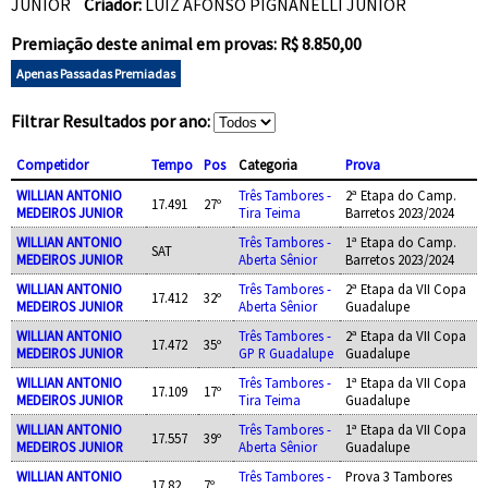
JUNIOR
Criador:
LUIZ AFONSO PIGNANELLI JUNIOR
Premiação deste animal em provas: R$ 8.850,00
Apenas Passadas Premiadas
Filtrar Resultados por ano:
Competidor
Tempo
Pos
Categoria
Prova
WILLIAN ANTONIO
Três Tambores -
2ª Etapa do Camp.
17.491
27º
MEDEIROS JUNIOR
Tira Teima
Barretos 2023/2024
WILLIAN ANTONIO
Três Tambores -
1ª Etapa do Camp.
SAT
MEDEIROS JUNIOR
Aberta Sênior
Barretos 2023/2024
WILLIAN ANTONIO
Três Tambores -
2ª Etapa da VII Copa
17.412
32º
MEDEIROS JUNIOR
Aberta Sênior
Guadalupe
WILLIAN ANTONIO
Três Tambores -
2ª Etapa da VII Copa
17.472
35º
MEDEIROS JUNIOR
GP R Guadalupe
Guadalupe
WILLIAN ANTONIO
Três Tambores -
1ª Etapa da VII Copa
17.109
17º
MEDEIROS JUNIOR
Tira Teima
Guadalupe
WILLIAN ANTONIO
Três Tambores -
1ª Etapa da VII Copa
17.557
39º
MEDEIROS JUNIOR
Aberta Sênior
Guadalupe
WILLIAN ANTONIO
Três Tambores -
Prova 3 Tambores
17.82
7º