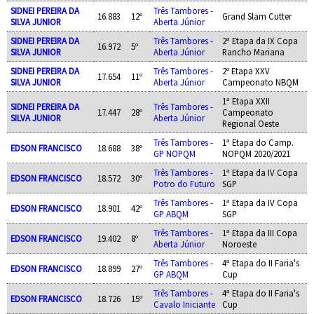
SIDNEI PEREIRA DA
Três Tambores -
16.883
12º
Grand Slam Cutter
SILVA JUNIOR
Aberta Júnior
SIDNEI PEREIRA DA
Três Tambores -
2ª Etapa da IX Copa
16.972
5º
SILVA JUNIOR
Aberta Júnior
Rancho Mariana
SIDNEI PEREIRA DA
Três Tambores -
2º Etapa XXV
17.654
11º
SILVA JUNIOR
Aberta Júnior
Campeonato NBQM
1ª Etapa XXII
SIDNEI PEREIRA DA
Três Tambores -
17.447
28º
Campeonato
SILVA JUNIOR
Aberta Júnior
Regional Oeste
Três Tambores -
1ª Etapa do Camp.
EDSON FRANCISCO
18.688
38º
GP NOPQM
NOPQM 2020/2021
Três Tambores -
1ª Etapa da IV Copa
EDSON FRANCISCO
18.572
30º
Potro do Futuro
SGP
Três Tambores -
1ª Etapa da IV Copa
EDSON FRANCISCO
18.901
42º
GP ABQM
SGP
Três Tambores -
1ª Etapa da III Copa
EDSON FRANCISCO
19.402
8º
Aberta Júnior
Noroeste
Três Tambores -
4ª Etapa do II Faria's
EDSON FRANCISCO
18.899
27º
GP ABQM
Cup
Três Tambores -
4ª Etapa do II Faria's
EDSON FRANCISCO
18.726
15º
Cavalo Iniciante
Cup