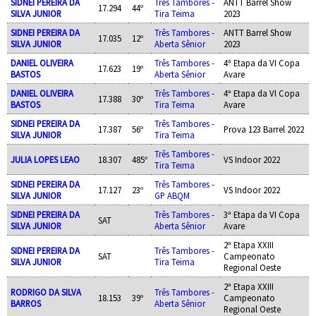
SIDNEI PEREIRA DA
Três Tambores -
ANTT Barrel Show
17.294
44º
SILVA JUNIOR
Tira Teima
2023
SIDNEI PEREIRA DA
Três Tambores -
ANTT Barrel Show
17.035
12º
SILVA JUNIOR
Aberta Sênior
2023
DANIEL OLIVEIRA
Três Tambores -
4ª Etapa da VI Copa
17.623
19º
BASTOS
Aberta Sênior
Avare
DANIEL OLIVEIRA
Três Tambores -
4ª Etapa da VI Copa
17.388
30º
BASTOS
Tira Teima
Avare
SIDNEI PEREIRA DA
Três Tambores -
17.387
56º
Prova 123 Barrel 2022
SILVA JUNIOR
Tira Teima
Três Tambores -
JULIA LOPES LEAO
18.307
485º
VS Indoor 2022
Tira Teima
SIDNEI PEREIRA DA
Três Tambores -
17.127
23º
VS Indoor 2022
SILVA JUNIOR
GP ABQM
SIDNEI PEREIRA DA
Três Tambores -
3ª Etapa da VI Copa
SAT
SILVA JUNIOR
Aberta Sênior
Avare
2ª Etapa XXIII
SIDNEI PEREIRA DA
Três Tambores -
SAT
Campeonato
SILVA JUNIOR
Tira Teima
Regional Oeste
2ª Etapa XXIII
RODRIGO DA SILVA
Três Tambores -
18.153
39º
Campeonato
BARROS
Aberta Sênior
Regional Oeste