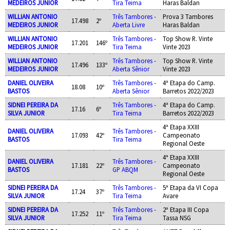
MEDEIROS JUNIOR
Tira Teima
Haras Baldan
WILLIAN ANTONIO
Três Tambores -
Prova 3 Tambores
17.498
2º
MEDEIROS JUNIOR
Aberta Livre
Haras Baldan
WILLIAN ANTONIO
Três Tambores -
Top Show R. Vinte
17.201
146º
MEDEIROS JUNIOR
Tira Teima
Vinte 2023
WILLIAN ANTONIO
Três Tambores -
Top Show R. Vinte
17.496
133º
MEDEIROS JUNIOR
Aberta Sênior
Vinte 2023
DANIEL OLIVEIRA
Três Tambores -
4ª Etapa do Camp.
18.08
10º
BASTOS
Aberta Sênior
Barretos 2022/2023
SIDNEI PEREIRA DA
Três Tambores -
4ª Etapa do Camp.
17.16
6º
SILVA JUNIOR
Tira Teima
Barretos 2022/2023
4ª Etapa XXIII
DANIEL OLIVEIRA
Três Tambores -
17.093
42º
Campeonato
BASTOS
Tira Teima
Regional Oeste
4ª Etapa XXIII
DANIEL OLIVEIRA
Três Tambores -
17.181
22º
Campeonato
BASTOS
GP ABQM
Regional Oeste
SIDNEI PEREIRA DA
Três Tambores -
5ª Etapa da VI Copa
17.24
37º
SILVA JUNIOR
Tira Teima
Avare
SIDNEI PEREIRA DA
Três Tambores -
2ª Etapa III Copa
17.252
11º
SILVA JUNIOR
Tira Teima
Tassa NSG