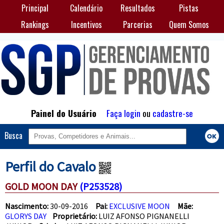
Principal
Calendário
Resultados
Pistas
Rankings
Incentivos
Parcerias
Quem Somos
Painel do Usuário
Faça login
ou
cadastre-se
Busca
Perfil do Cavalo
GOLD MOON DAY
(P253528)
Nascimento:
30-09-2016
Pai:
EXCLUSIVE MOON
Mãe:
GLORYS DAY
Proprietário:
LUIZ AFONSO PIGNANELLI