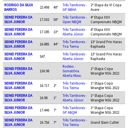
RODRIGO DA SILVA
Três Tambores -
2ª Etapa da VI Copa
22.408
40º
BARROS
GP NBHA
Avare
SIDNEI PEREIRA DA
Três Tambores -
4º Etapa XXV
17.302
50º
SILVA JUNIOR
Open NBQM
Campeonato NBQM
SIDNEI PEREIRA DA
Três Tambores -
4º Etapa XXV
17.185
13º
SILVA JUNIOR
Aberta Júnior
Campeonato NBQM
SIDNEI PEREIRA DA
Três Tambores -
13º Grand Prix Haras
16.885
44º
SILVA JUNIOR
Tira Teima
Raphaela
SIDNEI PEREIRA DA
Três Tambores -
13º Grand Prix Haras
SAT
SILVA JUNIOR
Aberta Júnior
Raphaela
Rodeio -
SIDNEI PEREIRA DA
1ª Etapa Copa
136.98
Somatória
SILVA JUNIOR
Wrangler NSG 2022
Aberta Masc.
SIDNEI PEREIRA DA
Três Tambores -
1ª Etapa Copa
16.717
2º
SILVA JUNIOR
Tira Teima
Wrangler NSG 2022
SIDNEI PEREIRA DA
Três Tambores -
1ª Etapa Copa
16.98
1º
SILVA JUNIOR
Aberta Júnior
Wrangler NSG 2022
SIDNEI PEREIRA DA
Três Tambores -
1ª Etapa Copa
17.446
7º
SILVA JUNIOR
GP ABQM
Wrangler NSG 2022
SIDNEI PEREIRA DA
Três Tambores -
16.756
7º
Grand Slam Cutter
SILVA JUNIOR
Tira Teima