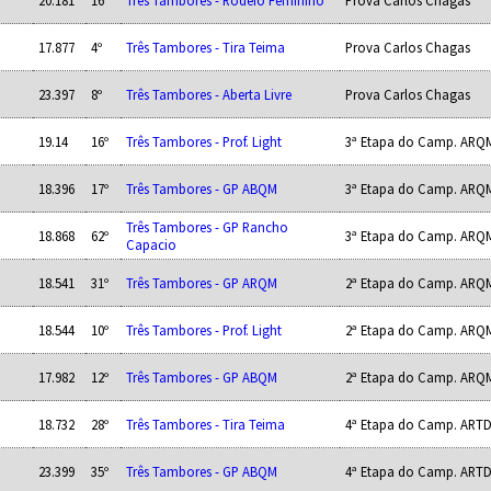
20.181
16º
Três Tambores - Rodeio Feminino
Prova Carlos Chagas
17.877
4º
Três Tambores - Tira Teima
Prova Carlos Chagas
23.397
8º
Três Tambores - Aberta Livre
Prova Carlos Chagas
19.14
16º
Três Tambores - Prof. Light
3ª Etapa do Camp. ARQM
18.396
17º
Três Tambores - GP ABQM
3ª Etapa do Camp. ARQM
Três Tambores - GP Rancho
18.868
62º
3ª Etapa do Camp. ARQM
Capacio
18.541
31º
Três Tambores - GP ARQM
2ª Etapa do Camp. ARQM
18.544
10º
Três Tambores - Prof. Light
2ª Etapa do Camp. ARQM
17.982
12º
Três Tambores - GP ABQM
2ª Etapa do Camp. ARQM
18.732
28º
Três Tambores - Tira Teima
4ª Etapa do Camp. ART
23.399
35º
Três Tambores - GP ABQM
4ª Etapa do Camp. ART