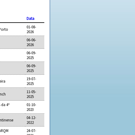
Data
01-08-
Porto
2026
06-06-
2026
06-09-
2025
06-09-
2025
19-07-
eira
2025
11-05-
anch
2025
 da 4ª
01-10-
2023
04-12-
ntinense
2022
 ARQM
24-07-