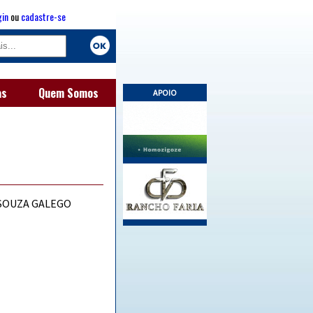
gin
ou
cadastre-se
as
Quem Somos
APOIO
 SOUZA GALEGO