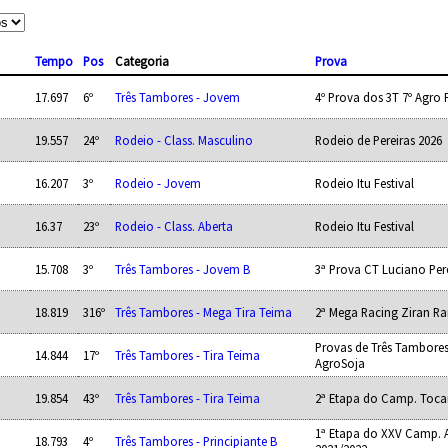
Tempo
Pos
Categoria
Prova
17.697
6º
Três Tambores - Jovem
4º Prova dos 3T 7º Agro 
19.557
24º
Rodeio - Class. Masculino
Rodeio de Pereiras 2026
16.207
3º
Rodeio - Jovem
Rodeio Itu Festival
16.37
23º
Rodeio - Class. Aberta
Rodeio Itu Festival
15.708
3º
Três Tambores - Jovem B
3ª Prova CT Luciano Per
18.819
316º
Três Tambores - Mega Tira Teima
2ª Mega Racing Ziran R
Provas de Três Tambores
14.844
17º
Três Tambores - Tira Teima
AgroSoja
19.854
43º
Três Tambores - Tira Teima
2ª Etapa do Camp. Toca
1ª Etapa do XXV Camp.
18.793
4º
Três Tambores - Principiante B