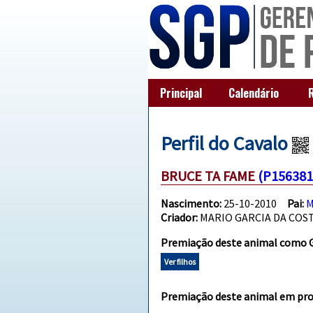
Principal
Calendário
Perfil do Cavalo
BRUCE TA FAME
(P156381
Nascimento:
25-10-2010
Pai:
M
Criador:
MARIO GARCIA DA COS
Premiação deste animal como G
Ver filhos
Premiação deste animal em prov