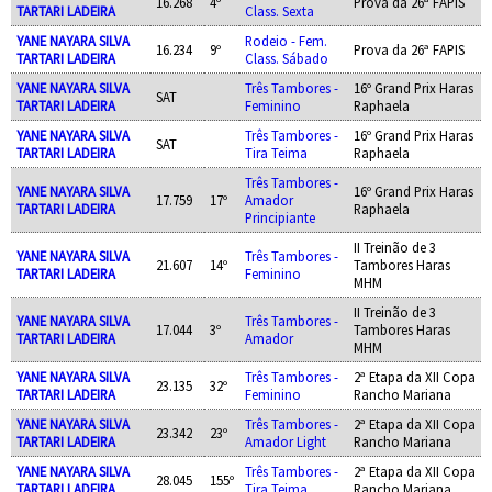
16.268
4º
Prova da 26ª FAPIS
TARTARI LADEIRA
Class. Sexta
YANE NAYARA SILVA
Rodeio - Fem.
16.234
9º
Prova da 26ª FAPIS
TARTARI LADEIRA
Class. Sábado
YANE NAYARA SILVA
Três Tambores -
16º Grand Prix Haras
SAT
TARTARI LADEIRA
Feminino
Raphaela
YANE NAYARA SILVA
Três Tambores -
16º Grand Prix Haras
SAT
TARTARI LADEIRA
Tira Teima
Raphaela
Três Tambores -
YANE NAYARA SILVA
16º Grand Prix Haras
17.759
17º
Amador
TARTARI LADEIRA
Raphaela
Principiante
II Treinão de 3
YANE NAYARA SILVA
Três Tambores -
21.607
14º
Tambores Haras
TARTARI LADEIRA
Feminino
MHM
II Treinão de 3
YANE NAYARA SILVA
Três Tambores -
17.044
3º
Tambores Haras
TARTARI LADEIRA
Amador
MHM
YANE NAYARA SILVA
Três Tambores -
2ª Etapa da XII Copa
23.135
32º
TARTARI LADEIRA
Feminino
Rancho Mariana
YANE NAYARA SILVA
Três Tambores -
2ª Etapa da XII Copa
23.342
23º
TARTARI LADEIRA
Amador Light
Rancho Mariana
YANE NAYARA SILVA
Três Tambores -
2ª Etapa da XII Copa
28.045
155º
TARTARI LADEIRA
Tira Teima
Rancho Mariana