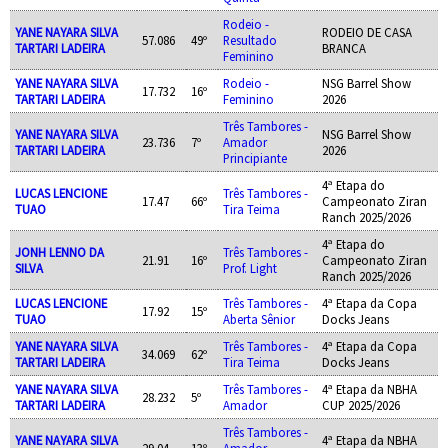
Rodeio -
YANE NAYARA SILVA
RODEIO DE CASA
57.086
49º
Resultado
TARTARI LADEIRA
BRANCA
Feminino
YANE NAYARA SILVA
Rodeio -
NSG Barrel Show
17.732
16º
TARTARI LADEIRA
Feminino
2026
Três Tambores -
YANE NAYARA SILVA
NSG Barrel Show
23.736
7º
Amador
TARTARI LADEIRA
2026
Principiante
4ª Etapa do
LUCAS LENCIONE
Três Tambores -
17.47
66º
Campeonato Ziran
TUAO
Tira Teima
Ranch 2025/2026
4ª Etapa do
JONH LENNO DA
Três Tambores -
21.91
16º
Campeonato Ziran
SILVA
Prof. Light
Ranch 2025/2026
LUCAS LENCIONE
Três Tambores -
4ª Etapa da Copa
17.92
15º
TUAO
Aberta Sênior
Docks Jeans
YANE NAYARA SILVA
Três Tambores -
4ª Etapa da Copa
34.069
62º
TARTARI LADEIRA
Tira Teima
Docks Jeans
YANE NAYARA SILVA
Três Tambores -
4ª Etapa da NBHA
28.232
5º
TARTARI LADEIRA
Amador
CUP 2025/2026
Três Tambores -
YANE NAYARA SILVA
4ª Etapa da NBHA
29.04
13º
Amador