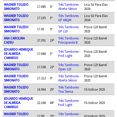
WAGNER TOLEDO
Três Tambores -
Lica Só Para Elas
17.085
5º
SIMIONATO
Aberta Sênior
2024
WAGNER TOLEDO
Três Tambores -
Lica Só Para Elas
17.135
3º
SIMIONATO
GP ABQM
2024
WAGNER TOLEDO
Três Tambores -
Prova 123 Barrel
17.03
5º
SIMIONATO
GP 123
2023
ANA CAROLINA
Três Tambores -
Prova 123 Barrel
27.391
19º
CADEU
Principiante B
2023
EDUARDO HENRIQUE
Três Tambores -
Prova 123 Barrel
DE ALMEIDA
17.048
3º
Prof. Light
2023
CAMARGO
WAGNER TOLEDO
Três Tambores -
Prova 123 Barrel
17.158
22º
SIMIONATO
Open 123
2023
WAGNER TOLEDO
Três Tambores -
Prova 123 Barrel
17.212
9º
SIMIONATO
Aberta Sênior
2023
WAGNER TOLEDO
Três Tambores -
16.944
25º
VS Indoor 2023
SIMIONATO
Tira Teima
EDUARDO HENRIQUE
Três Tambores -
DE ALMEIDA
22.168
48º
VS Indoor 2023
Prof. Light
CAMARGO
WAGNER TOLEDO
Três Tambores -
17.09
10º
VS Indoor 2023