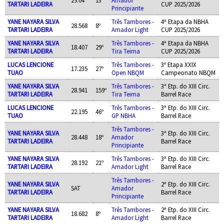
TARTARI LADEIRA
CUP 2025/2026
Principiante
YANE NAYARA SILVA
Três Tambores -
4ª Etapa da NBHA
28.568
8º
TARTARI LADEIRA
Amador Light
CUP 2025/2026
YANE NAYARA SILVA
Três Tambores -
4ª Etapa da NBHA
18.407
29º
TARTARI LADEIRA
Tira Teima
CUP 2025/2026
LUCAS LENCIONE
Três Tambores -
3º Etapa XXIX
17.235
27º
TUAO
Open NBQM
Campeonato NBQM
YANE NAYARA SILVA
Três Tambores -
3ª Etp. do XIII Circ.
28.941
159º
TARTARI LADEIRA
Tira Teima
Barrel Race
LUCAS LENCIONE
Três Tambores -
3ª Etp. do XIII Circ.
22.195
46º
TUAO
GP NBHA
Barrel Race
Três Tambores -
YANE NAYARA SILVA
3ª Etp. do XIII Circ.
28.448
18º
Amador
TARTARI LADEIRA
Barrel Race
Principiante
YANE NAYARA SILVA
Três Tambores -
3ª Etp. do XIII Circ.
28.192
21º
TARTARI LADEIRA
Amador Light
Barrel Race
Três Tambores -
YANE NAYARA SILVA
2ª Etp. do XIII Circ.
SAT
Amador
TARTARI LADEIRA
Barrel Race
Principiante
YANE NAYARA SILVA
Três Tambores -
2ª Etp. do XIII Circ.
18.682
8º
TARTARI LADEIRA
Amador Light
Barrel Race