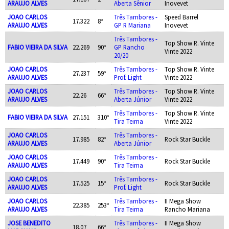
ARAUJO ALVES
Aberta Sênior
Inovevet
JOAO CARLOS
Três Tambores -
Speed Barrel
17.322
8º
ARAUJO ALVES
GP R Mariana
Inovevet
Três Tambores -
Top Show R. Vinte
FABIO VIEIRA DA SILVA
22.269
90º
GP Rancho
Vinte 2022
20/20
JOAO CARLOS
Três Tambores -
Top Show R. Vinte
27.237
59º
ARAUJO ALVES
Prof. Light
Vinte 2022
JOAO CARLOS
Três Tambores -
Top Show R. Vinte
22.26
66º
ARAUJO ALVES
Aberta Júnior
Vinte 2022
Três Tambores -
Top Show R. Vinte
FABIO VIEIRA DA SILVA
27.151
310º
Tira Teima
Vinte 2022
JOAO CARLOS
Três Tambores -
17.985
82º
Rock Star Buckle
ARAUJO ALVES
Aberta Júnior
JOAO CARLOS
Três Tambores -
17.449
90º
Rock Star Buckle
ARAUJO ALVES
Tira Teima
JOAO CARLOS
Três Tambores -
17.525
15º
Rock Star Buckle
ARAUJO ALVES
Prof. Light
JOAO CARLOS
Três Tambores -
II Mega Show
22.385
253º
ARAUJO ALVES
Tira Teima
Rancho Mariana
JOSE BENEDITO
Três Tambores -
II Mega Show
18.07
66º