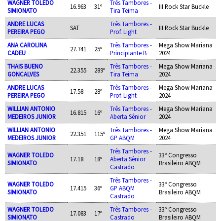
WAGNER TOLEDO
Três Tambores -
16.963
31º
III Rock Star Buckle
SIMIONATO
Tira Teima
ANDRE LUCAS
Três Tambores -
SAT
III Rock Star Buckle
PEREIRA PEGO
Prof. Light
ANA CAROLINA
Três Tambores -
Mega Show Mariana
27.741
25º
CADEU
Principiante B
2024
THAIS BUENO
Três Tambores -
Mega Show Mariana
22.355
289º
GONCALVES
Tira Teima
2024
ANDRE LUCAS
Três Tambores -
Mega Show Mariana
17.58
28º
PEREIRA PEGO
Prof. Light
2024
WILLIAN ANTONIO
Três Tambores -
Mega Show Mariana
16.815
16º
MEDEIROS JUNIOR
Aberta Sênior
2024
WILLIAN ANTONIO
Três Tambores -
Mega Show Mariana
22.351
115º
MEDEIROS JUNIOR
GP ABQM
2024
Três Tambores -
WAGNER TOLEDO
33º Congresso
17.18
18º
Aberta Sênior
SIMIONATO
Brasileiro ABQM
Castrado
Três Tambores -
WAGNER TOLEDO
33º Congresso
17.415
36º
GP ABQM
SIMIONATO
Brasileiro ABQM
Castrado
WAGNER TOLEDO
Três Tambores -
33º Congresso
17.083
17º
SIMIONATO
Castrado
Brasileiro ABQM