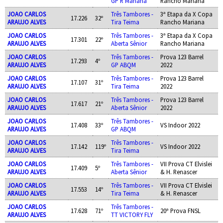
GP R Mariana
Rancho Mariana
JOAO CARLOS
Três Tambores -
3ª Etapa da X Copa
17.226
32º
ARAUJO ALVES
Tira Teima
Rancho Mariana
JOAO CARLOS
Três Tambores -
3ª Etapa da X Copa
17.301
22º
ARAUJO ALVES
Aberta Sênior
Rancho Mariana
JOAO CARLOS
Três Tambores -
Prova 123 Barrel
17.293
4º
ARAUJO ALVES
GP ABQM
2022
JOAO CARLOS
Três Tambores -
Prova 123 Barrel
17.107
31º
ARAUJO ALVES
Tira Teima
2022
JOAO CARLOS
Três Tambores -
Prova 123 Barrel
17.617
21º
ARAUJO ALVES
Aberta Sênior
2022
JOAO CARLOS
Três Tambores -
17.408
33º
VS Indoor 2022
ARAUJO ALVES
GP ABQM
JOAO CARLOS
Três Tambores -
17.142
119º
VS Indoor 2022
ARAUJO ALVES
Tira Teima
JOAO CARLOS
Três Tambores -
VII Prova CT Elvislei
17.409
5º
ARAUJO ALVES
Aberta Sênior
& H. Renascer
JOAO CARLOS
Três Tambores -
VII Prova CT Elvislei
17.553
14º
ARAUJO ALVES
Tira Teima
& H. Renascer
JOAO CARLOS
Três Tambores -
17.628
71º
20ª Prova FNSL
ARAUJO ALVES
TT VICTORY FLY