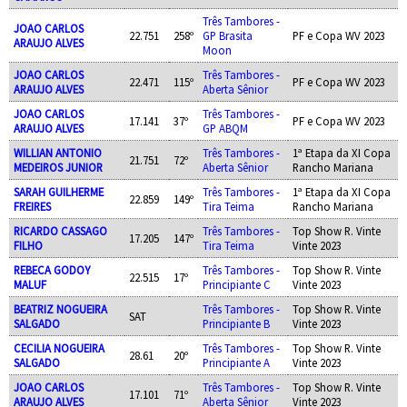
Três Tambores -
JOAO CARLOS
22.751
258º
GP Brasita
PF e Copa WV 2023
ARAUJO ALVES
Moon
JOAO CARLOS
Três Tambores -
22.471
115º
PF e Copa WV 2023
ARAUJO ALVES
Aberta Sênior
JOAO CARLOS
Três Tambores -
17.141
37º
PF e Copa WV 2023
ARAUJO ALVES
GP ABQM
WILLIAN ANTONIO
Três Tambores -
1ª Etapa da XI Copa
21.751
72º
MEDEIROS JUNIOR
Aberta Sênior
Rancho Mariana
SARAH GUILHERME
Três Tambores -
1ª Etapa da XI Copa
22.859
149º
FREIRES
Tira Teima
Rancho Mariana
RICARDO CASSAGO
Três Tambores -
Top Show R. Vinte
17.205
147º
FILHO
Tira Teima
Vinte 2023
REBECA GODOY
Três Tambores -
Top Show R. Vinte
22.515
17º
MALUF
Principiante C
Vinte 2023
BEATRIZ NOGUEIRA
Três Tambores -
Top Show R. Vinte
SAT
SALGADO
Principiante B
Vinte 2023
CECILIA NOGUEIRA
Três Tambores -
Top Show R. Vinte
28.61
20º
SALGADO
Principiante A
Vinte 2023
JOAO CARLOS
Três Tambores -
Top Show R. Vinte
17.101
71º
ARAUJO ALVES
Aberta Sênior
Vinte 2023