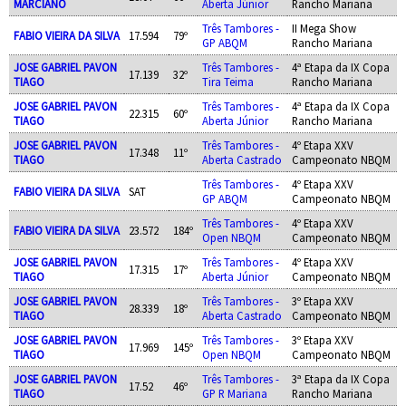
MARCIANO
Aberta Júnior
Rancho Mariana
Três Tambores -
II Mega Show
FABIO VIEIRA DA SILVA
17.594
79º
GP ABQM
Rancho Mariana
JOSE GABRIEL PAVON
Três Tambores -
4ª Etapa da IX Copa
17.139
32º
TIAGO
Tira Teima
Rancho Mariana
JOSE GABRIEL PAVON
Três Tambores -
4ª Etapa da IX Copa
22.315
60º
TIAGO
Aberta Júnior
Rancho Mariana
JOSE GABRIEL PAVON
Três Tambores -
4º Etapa XXV
17.348
11º
TIAGO
Aberta Castrado
Campeonato NBQM
Três Tambores -
4º Etapa XXV
FABIO VIEIRA DA SILVA
SAT
GP ABQM
Campeonato NBQM
Três Tambores -
4º Etapa XXV
FABIO VIEIRA DA SILVA
23.572
184º
Open NBQM
Campeonato NBQM
JOSE GABRIEL PAVON
Três Tambores -
4º Etapa XXV
17.315
17º
TIAGO
Aberta Júnior
Campeonato NBQM
JOSE GABRIEL PAVON
Três Tambores -
3º Etapa XXV
28.339
18º
TIAGO
Aberta Castrado
Campeonato NBQM
JOSE GABRIEL PAVON
Três Tambores -
3º Etapa XXV
17.969
145º
TIAGO
Open NBQM
Campeonato NBQM
JOSE GABRIEL PAVON
Três Tambores -
3ª Etapa da IX Copa
17.52
46º
TIAGO
GP R Mariana
Rancho Mariana