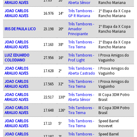
ARAUJO ALVES
Aberta Sênior
Rancho Mariana
JOAO CARLOS
Três Tambores -
1ª Etapa da X Copa
16.976
14º
ARAUJO ALVES
GP R Mariana
Rancho Mariana
Três Tambores -
1ª Etapa da X Copa
IRIS DE PAULA LICO
23.198
20º
Amador
Rancho Mariana
Principiante
JOAO CARLOS
Três Tambores -
1ª Etapa da X Copa
17.163
38º
ARAUJO ALVES
Tira Teima
Rancho Mariana
LUIZ EDUARDO
Três Tambores -
I Prova Amigos do
27.956
16º
COLODIANO
Prof. Light
Vaguinho
JOAO CARLOS
Três Tambores -
I Prova Amigos do
17.628
2º
ARAUJO ALVES
Aberta Castrado
Vaguinho
JOAO CARLOS
Três Tambores -
I Prova Amigos do
17.565
32º
ARAUJO ALVES
Tira Teima
Vaguinho
JOAO CARLOS
Três Tambores -
III Copa 3DM Potro
22.517
130º
ARAUJO ALVES
Aberta Sênior
Brasil
JOAO CARLOS
Três Tambores -
III Copa 3DM Potro
17.648
126º
ARAUJO ALVES
Tira Teima
Brasil
JOAO CARLOS
Três Tambores -
Speed Barrel
17.13
5º
ARAUJO ALVES
Tira Teima
Inovevet
JOAO CARLOS
Três Tambores -
Speed Barrel
17.187
2º