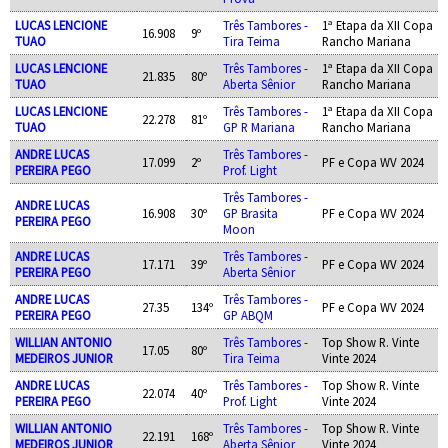
LUCAS LENCIONE
Três Tambores -
1ª Etapa da XII Copa
16.908
9º
TUAO
Tira Teima
Rancho Mariana
LUCAS LENCIONE
Três Tambores -
1ª Etapa da XII Copa
21.835
80º
TUAO
Aberta Sênior
Rancho Mariana
LUCAS LENCIONE
Três Tambores -
1ª Etapa da XII Copa
22.278
81º
TUAO
GP R Mariana
Rancho Mariana
ANDRE LUCAS
Três Tambores -
17.099
2º
PF e Copa WV 2024
PEREIRA PEGO
Prof. Light
Três Tambores -
ANDRE LUCAS
16.908
30º
GP Brasita
PF e Copa WV 2024
PEREIRA PEGO
Moon
ANDRE LUCAS
Três Tambores -
17.171
39º
PF e Copa WV 2024
PEREIRA PEGO
Aberta Sênior
ANDRE LUCAS
Três Tambores -
27.35
134º
PF e Copa WV 2024
PEREIRA PEGO
GP ABQM
WILLIAN ANTONIO
Três Tambores -
Top Show R. Vinte
17.05
80º
MEDEIROS JUNIOR
Tira Teima
Vinte 2024
ANDRE LUCAS
Três Tambores -
Top Show R. Vinte
22.074
40º
PEREIRA PEGO
Prof. Light
Vinte 2024
WILLIAN ANTONIO
Três Tambores -
Top Show R. Vinte
22.191
168º
MEDEIROS JUNIOR
Aberta Sênior
Vinte 2024