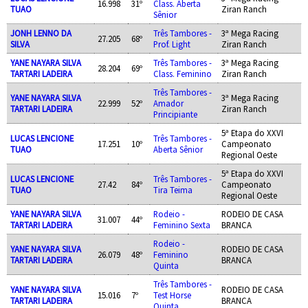
16.998
31º
Class. Aberta
TUAO
Ziran Ranch
Sênior
JONH LENNO DA
Três Tambores -
3ª Mega Racing
27.205
68º
SILVA
Prof. Light
Ziran Ranch
YANE NAYARA SILVA
Três Tambores -
3ª Mega Racing
28.204
69º
TARTARI LADEIRA
Class. Feminino
Ziran Ranch
Três Tambores -
YANE NAYARA SILVA
3ª Mega Racing
22.999
52º
Amador
TARTARI LADEIRA
Ziran Ranch
Principiante
5ª Etapa do XXVI
LUCAS LENCIONE
Três Tambores -
17.251
10º
Campeonato
TUAO
Aberta Sênior
Regional Oeste
5ª Etapa do XXVI
LUCAS LENCIONE
Três Tambores -
27.42
84º
Campeonato
TUAO
Tira Teima
Regional Oeste
YANE NAYARA SILVA
Rodeio -
RODEIO DE CASA
31.007
44º
TARTARI LADEIRA
Feminino Sexta
BRANCA
Rodeio -
YANE NAYARA SILVA
RODEIO DE CASA
26.079
48º
Feminino
TARTARI LADEIRA
BRANCA
Quinta
Três Tambores -
YANE NAYARA SILVA
RODEIO DE CASA
15.016
7º
Test Horse
TARTARI LADEIRA
BRANCA
Quinta