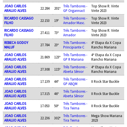
JOAO CARLOS
Três Tambores -
Top Show R. Vinte
22.284
201º
ARAUJO ALVES
GP Organnact
Vinte 2023
RICARDO CASSAGO
Três Tambores -
Top Show R. Vinte
22.153
19º
FILHO
Amador Masc.
Vinte 2023
RICARDO CASSAGO
Três Tambores -
Top Show R. Vinte
27.411
73º
FILHO
Amador
Vinte 2023
REBECA GODOY
Três Tambores -
4ª Etapa da X Copa
27.784
23º
MALUF
Principiante C
Rancho Mariana
JOAO CARLOS
Três Tambores -
4ª Etapa da X Copa
21.869
123º
ARAUJO ALVES
GP R Mariana
Rancho Mariana
JOAO CARLOS
Três Tambores -
4ª Etapa da X Copa
27.308
115º
ARAUJO ALVES
Aberta Sênior
Rancho Mariana
JOAO CARLOS
Três Tambores -
17.139
44º
II Rock Star Buckle
ARAUJO ALVES
GP ABQM
JOAO CARLOS
Três Tambores -
17.315
46º
II Rock Star Buckle
ARAUJO ALVES
Aberta Sênior
JOAO CARLOS
Três Tambores -
17.053
50º
II Rock Star Buckle
ARAUJO ALVES
Tira Teima
JOAO CARLOS
Três Tambores -
Mega Show Mariana
22.236
302º
ARAUJO ALVES
Tira Teima
2023