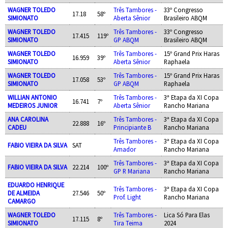
WAGNER TOLEDO
Três Tambores -
33º Congresso
17.18
58º
SIMIONATO
Aberta Sênior
Brasileiro ABQM
WAGNER TOLEDO
Três Tambores -
33º Congresso
17.415
119º
SIMIONATO
GP ABQM
Brasileiro ABQM
WAGNER TOLEDO
Três Tambores -
15º Grand Prix Haras
16.959
39º
SIMIONATO
Aberta Sênior
Raphaela
WAGNER TOLEDO
Três Tambores -
15º Grand Prix Haras
17.058
53º
SIMIONATO
GP ABQM
Raphaela
WILLIAN ANTONIO
Três Tambores -
3ª Etapa da XI Copa
16.741
7º
MEDEIROS JUNIOR
Aberta Sênior
Rancho Mariana
ANA CAROLINA
Três Tambores -
3ª Etapa da XI Copa
22.888
16º
CADEU
Principiante B
Rancho Mariana
Três Tambores -
3ª Etapa da XI Copa
FABIO VIEIRA DA SILVA
SAT
Amador
Rancho Mariana
Três Tambores -
3ª Etapa da XI Copa
FABIO VIEIRA DA SILVA
22.214
100º
GP R Mariana
Rancho Mariana
EDUARDO HENRIQUE
Três Tambores -
3ª Etapa da XI Copa
DE ALMEIDA
27.546
50º
Prof. Light
Rancho Mariana
CAMARGO
WAGNER TOLEDO
Três Tambores -
Lica Só Para Elas
17.115
8º
SIMIONATO
Tira Teima
2024