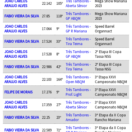
JOAO CARLOS
Três Tambores -
Mega Show Mariana
22.142
105º
ARAUJO ALVES
Aberta Sênior
2023
Três Tambores -
Mega Show Mariana
FABIO VIEIRA DA SILVA
27.85
118º
GP ABQM
2023
JOAO CARLOS
Três Tambores -
Speed Barrel
17.064
9º
ARAUJO ALVES
GP R Mariana
Organnact
Três Tambores -
Speed Barrel
FABIO VIEIRA DA SILVA
17.524
33º
Tira Teima
Organnact
JOAO CARLOS
Três Tambores -
2ª Etapa III Copa
17.528
8º
ARAUJO ALVES
GP ABQM
Tassa NSG
Três Tambores -
2ª Etapa III Copa
FABIO VIEIRA DA SILVA
22.986
42º
Tira Teima
Tassa NSG
JOAO CARLOS
Três Tambores -
3º Etapa XXVI
22.103
164º
ARAUJO ALVES
Open NBQM
Campeonato NBQM
Três Tambores -
3º Etapa XXVI
FELIPE DE MORAIS
17.276
9º
Prof. Light
Campeonato NBQM
JOAO CARLOS
Três Tambores -
3º Etapa XXVI
17.359
27º
ARAUJO ALVES
Aberta Sênior
Campeonato NBQM
Três Tambores -
3ª Etapa da X Copa
FABIO VIEIRA DA SILVA
22.25
23º
Amador
Rancho Mariana
Três Tambores -
3ª Etapa da X Copa
FABIO VIEIRA DA SILVA
22.589
71º