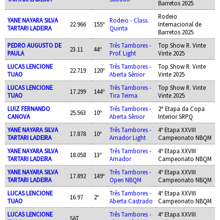
Barretos 2025
Rodeio
YANE NAYARA SILVA
Rodeio - Class.
22.966
155º
Internacional de
TARTARI LADEIRA
Quinta
Barretos 2025
PEDRO AUGUSTO DE
Três Tambores -
Top Show R. Vinte
23.11
44º
PAULA
Prof. Light
Vinte 2025
LUCAS LENCIONE
Três Tambores -
Top Show R. Vinte
22.719
120º
TUAO
Aberta Sênior
Vinte 2025
LUCAS LENCIONE
Três Tambores -
Top Show R. Vinte
17.299
144º
TUAO
Tira Teima
Vinte 2025
LUIZ FERNANDO
Três Tambores -
2ª Etapa da Copa
25.563
10º
CANOVA
Aberta Sênior
Interior SRPQ
YANE NAYARA SILVA
Três Tambores -
4º Etapa XXVIII
17.878
10º
TARTARI LADEIRA
Amador Light
Campeonato NBQM
YANE NAYARA SILVA
Três Tambores -
4º Etapa XXVIII
18.058
13º
TARTARI LADEIRA
Amador
Campeonato NBQM
YANE NAYARA SILVA
Três Tambores -
4º Etapa XXVIII
17.892
149º
TARTARI LADEIRA
Open NBQM
Campeonato NBQM
LUCAS LENCIONE
Três Tambores -
4º Etapa XXVIII
16.97
2º
TUAO
Aberta Castrado
Campeonato NBQM
LUCAS LENCIONE
Três Tambores -
4º Etapa XXVIII
SAT