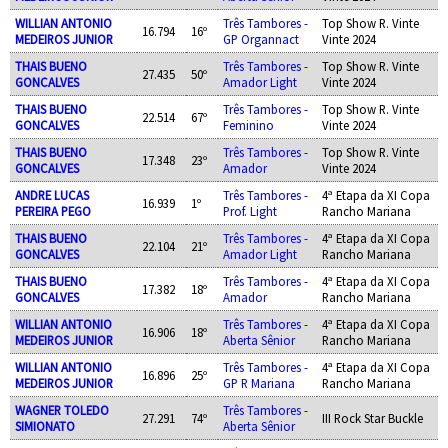
WILLIAN ANTONIO
Três Tambores -
Top Show R. Vinte
16.794
16º
MEDEIROS JUNIOR
GP Organnact
Vinte 2024
THAIS BUENO
Três Tambores -
Top Show R. Vinte
27.435
50º
GONCALVES
Amador Light
Vinte 2024
THAIS BUENO
Três Tambores -
Top Show R. Vinte
22.514
67º
GONCALVES
Feminino
Vinte 2024
THAIS BUENO
Três Tambores -
Top Show R. Vinte
17.348
23º
GONCALVES
Amador
Vinte 2024
ANDRE LUCAS
Três Tambores -
4ª Etapa da XI Copa
16.939
1º
PEREIRA PEGO
Prof. Light
Rancho Mariana
THAIS BUENO
Três Tambores -
4ª Etapa da XI Copa
22.104
21º
GONCALVES
Amador Light
Rancho Mariana
THAIS BUENO
Três Tambores -
4ª Etapa da XI Copa
17.382
18º
GONCALVES
Amador
Rancho Mariana
WILLIAN ANTONIO
Três Tambores -
4ª Etapa da XI Copa
16.906
18º
MEDEIROS JUNIOR
Aberta Sênior
Rancho Mariana
WILLIAN ANTONIO
Três Tambores -
4ª Etapa da XI Copa
16.896
25º
MEDEIROS JUNIOR
GP R Mariana
Rancho Mariana
WAGNER TOLEDO
Três Tambores -
27.291
74º
III Rock Star Buckle
SIMIONATO
Aberta Sênior