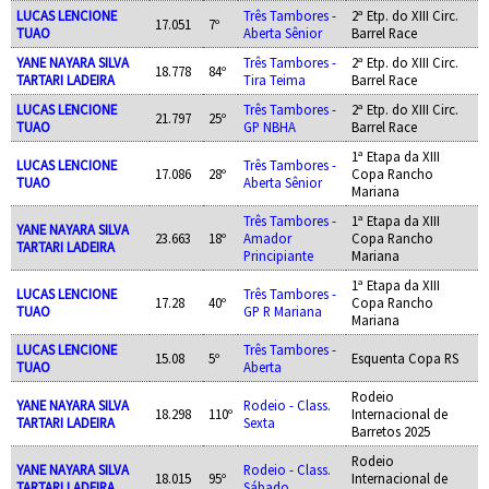
LUCAS LENCIONE
Três Tambores -
2ª Etp. do XIII Circ.
17.051
7º
TUAO
Aberta Sênior
Barrel Race
YANE NAYARA SILVA
Três Tambores -
2ª Etp. do XIII Circ.
18.778
84º
TARTARI LADEIRA
Tira Teima
Barrel Race
LUCAS LENCIONE
Três Tambores -
2ª Etp. do XIII Circ.
21.797
25º
TUAO
GP NBHA
Barrel Race
1ª Etapa da XIII
LUCAS LENCIONE
Três Tambores -
17.086
28º
Copa Rancho
TUAO
Aberta Sênior
Mariana
Três Tambores -
1ª Etapa da XIII
YANE NAYARA SILVA
23.663
18º
Amador
Copa Rancho
TARTARI LADEIRA
Principiante
Mariana
1ª Etapa da XIII
LUCAS LENCIONE
Três Tambores -
17.28
40º
Copa Rancho
TUAO
GP R Mariana
Mariana
LUCAS LENCIONE
Três Tambores -
15.08
5º
Esquenta Copa RS
TUAO
Aberta
Rodeio
YANE NAYARA SILVA
Rodeio - Class.
18.298
110º
Internacional de
TARTARI LADEIRA
Sexta
Barretos 2025
Rodeio
YANE NAYARA SILVA
Rodeio - Class.
18.015
95º
Internacional de
TARTARI LADEIRA
Sábado