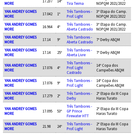
17.237
14º
MORE
Tira Teima
NOPQM 2021/2022
YAN ANDREY GOMES
Três Tambores -
3ª Etapa do Camp.
17.042
1º
MORE
Prof. Light
NOPQM 2021/2022
YAN ANDREY GOMES
Três Tambores -
3ª Etapa do Camp.
16.964
4º
MORE
Aberta Castrado
NOPQM 2021/2022
YAN ANDREY GOMES
Três Tambores -
17.14
9º
7º Derby ABQM
MORE
Aberta Castrado
YAN ANDREY GOMES
Três Tambores -
17.14
25º
7º Derby ABQM
MORE
Aberta Livre
Três Tambores -
YAN ANDREY GOMES
14º Copa dos
17.076
4º
Prof. Light
MORE
Campeões ABQM
Castrado
YAN ANDREY GOMES
Três Tambores -
14º Copa dos
17.076
9º
MORE
Prof. Light
Campeões ABQM
YAN ANDREY GOMES
Três Tambores -
2ª Etapa da III Copa
17.279
2º
MORE
Derby
Haras Turato
Três Tambores -
YAN ANDREY GOMES
2ª Etapa da III Copa
17.095
53º
GP Prince
MORE
Haras Turato
Firewater HTT
YAN ANDREY GOMES
Três Tambores -
2ª Etapa da III Copa
21.98
24º
MORE
Prof. Light
Haras Turato