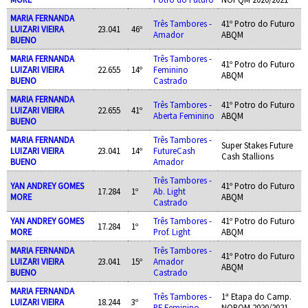
MARIA FERNANDA
Três Tambores -
41º Potro do Futuro
LUIZARI VIEIRA
23.041
46º
Amador
ABQM
BUENO
MARIA FERNANDA
Três Tambores -
41º Potro do Futuro
LUIZARI VIEIRA
22.655
14º
Feminino
ABQM
BUENO
Castrado
MARIA FERNANDA
Três Tambores -
41º Potro do Futuro
LUIZARI VIEIRA
22.655
41º
Aberta Feminino
ABQM
BUENO
MARIA FERNANDA
Três Tambores -
Super Stakes Future
LUIZARI VIEIRA
23.041
14º
FutureCash
Cash Stallions
BUENO
Amador
Três Tambores -
YAN ANDREY GOMES
41º Potro do Futuro
17.284
1º
Ab. Light
MORE
ABQM
Castrado
YAN ANDREY GOMES
Três Tambores -
41º Potro do Futuro
17.284
1º
MORE
Prof. Light
ABQM
MARIA FERNANDA
Três Tambores -
41º Potro do Futuro
LUIZARI VIEIRA
23.041
15º
Amador
ABQM
BUENO
Castrado
MARIA FERNANDA
Três Tambores -
1ª Etapa do Camp.
LUIZARI VIEIRA
18.244
3º
PF Feminino
NOPQM 2020/2021