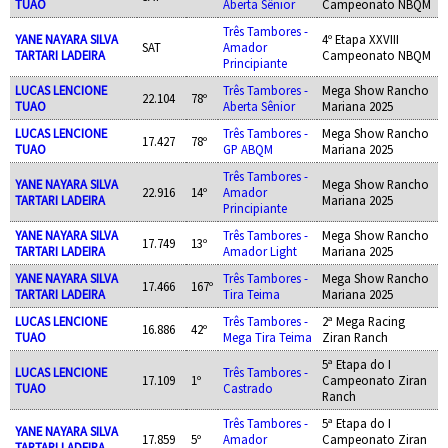
TUAO
Aberta Sênior
Campeonato NBQM
Três Tambores -
YANE NAYARA SILVA
4º Etapa XXVIII
SAT
Amador
TARTARI LADEIRA
Campeonato NBQM
Principiante
LUCAS LENCIONE
Três Tambores -
Mega Show Rancho
22.104
78º
TUAO
Aberta Sênior
Mariana 2025
LUCAS LENCIONE
Três Tambores -
Mega Show Rancho
17.427
78º
TUAO
GP ABQM
Mariana 2025
Três Tambores -
YANE NAYARA SILVA
Mega Show Rancho
22.916
14º
Amador
TARTARI LADEIRA
Mariana 2025
Principiante
YANE NAYARA SILVA
Três Tambores -
Mega Show Rancho
17.749
13º
TARTARI LADEIRA
Amador Light
Mariana 2025
YANE NAYARA SILVA
Três Tambores -
Mega Show Rancho
17.466
167º
TARTARI LADEIRA
Tira Teima
Mariana 2025
LUCAS LENCIONE
Três Tambores -
2ª Mega Racing
16.886
42º
TUAO
Mega Tira Teima
Ziran Ranch
5ª Etapa do I
LUCAS LENCIONE
Três Tambores -
17.109
1º
Campeonato Ziran
TUAO
Castrado
Ranch
Três Tambores -
5ª Etapa do I
YANE NAYARA SILVA
17.859
5º
Amador
Campeonato Ziran
TARTARI LADEIRA