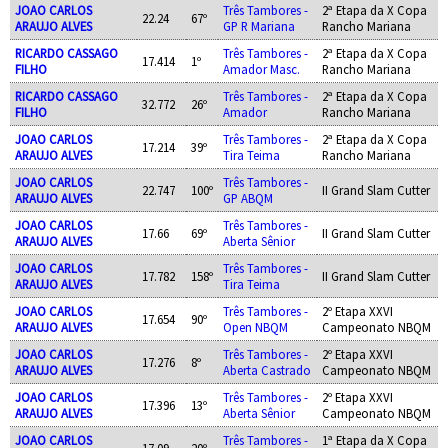
JOAO CARLOS
Três Tambores -
2ª Etapa da X Copa
22.24
67º
ARAUJO ALVES
GP R Mariana
Rancho Mariana
RICARDO CASSAGO
Três Tambores -
2ª Etapa da X Copa
17.414
1º
FILHO
Amador Masc.
Rancho Mariana
RICARDO CASSAGO
Três Tambores -
2ª Etapa da X Copa
32.772
26º
FILHO
Amador
Rancho Mariana
JOAO CARLOS
Três Tambores -
2ª Etapa da X Copa
17.214
39º
ARAUJO ALVES
Tira Teima
Rancho Mariana
JOAO CARLOS
Três Tambores -
22.747
100º
II Grand Slam Cutter
ARAUJO ALVES
GP ABQM
JOAO CARLOS
Três Tambores -
17.66
69º
II Grand Slam Cutter
ARAUJO ALVES
Aberta Sênior
JOAO CARLOS
Três Tambores -
17.782
158º
II Grand Slam Cutter
ARAUJO ALVES
Tira Teima
JOAO CARLOS
Três Tambores -
2º Etapa XXVI
17.654
90º
ARAUJO ALVES
Open NBQM
Campeonato NBQM
JOAO CARLOS
Três Tambores -
2º Etapa XXVI
17.276
8º
ARAUJO ALVES
Aberta Castrado
Campeonato NBQM
JOAO CARLOS
Três Tambores -
2º Etapa XXVI
17.396
13º
ARAUJO ALVES
Aberta Sênior
Campeonato NBQM
JOAO CARLOS
Três Tambores -
1ª Etapa da X Copa
17.09
20º