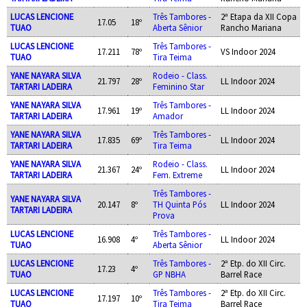
LUCAS LENCIONE
Três Tambores -
2ª Etapa da XII Copa
17.05
18º
TUAO
Aberta Sênior
Rancho Mariana
LUCAS LENCIONE
Três Tambores -
17.211
78º
VS Indoor 2024
TUAO
Tira Teima
YANE NAYARA SILVA
Rodeio - Class.
21.797
28º
LL Indoor 2024
TARTARI LADEIRA
Feminino Star
YANE NAYARA SILVA
Três Tambores -
17.961
19º
LL Indoor 2024
TARTARI LADEIRA
Amador
YANE NAYARA SILVA
Três Tambores -
17.835
69º
LL Indoor 2024
TARTARI LADEIRA
Tira Teima
YANE NAYARA SILVA
Rodeio - Class.
21.367
24º
LL Indoor 2024
TARTARI LADEIRA
Fem. Extreme
Três Tambores -
YANE NAYARA SILVA
20.147
8º
TH Quinta Pós
LL Indoor 2024
TARTARI LADEIRA
Prova
LUCAS LENCIONE
Três Tambores -
16.908
4º
LL Indoor 2024
TUAO
Aberta Sênior
LUCAS LENCIONE
Três Tambores -
2ª Etp. do XII Circ.
17.23
4º
TUAO
GP NBHA
Barrel Race
LUCAS LENCIONE
Três Tambores -
2ª Etp. do XII Circ.
17.197
10º
TUAO
Tira Teima
Barrel Race