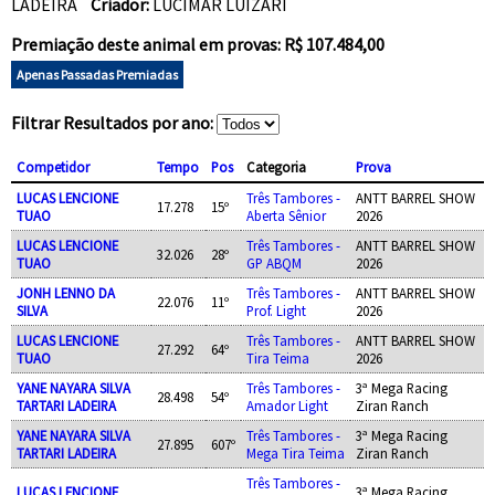
LADEIRA
Criador:
LUCIMAR LUIZARI
Premiação deste animal em provas: R$ 107.484,00
Apenas Passadas Premiadas
Filtrar Resultados por ano:
Competidor
Tempo
Pos
Categoria
Prova
LUCAS LENCIONE
Três Tambores -
ANTT BARREL SHOW
17.278
15º
TUAO
Aberta Sênior
2026
LUCAS LENCIONE
Três Tambores -
ANTT BARREL SHOW
32.026
28º
TUAO
GP ABQM
2026
JONH LENNO DA
Três Tambores -
ANTT BARREL SHOW
22.076
11º
SILVA
Prof. Light
2026
LUCAS LENCIONE
Três Tambores -
ANTT BARREL SHOW
27.292
64º
TUAO
Tira Teima
2026
YANE NAYARA SILVA
Três Tambores -
3ª Mega Racing
28.498
54º
TARTARI LADEIRA
Amador Light
Ziran Ranch
YANE NAYARA SILVA
Três Tambores -
3ª Mega Racing
27.895
607º
TARTARI LADEIRA
Mega Tira Teima
Ziran Ranch
Três Tambores -
LUCAS LENCIONE
3ª Mega Racing