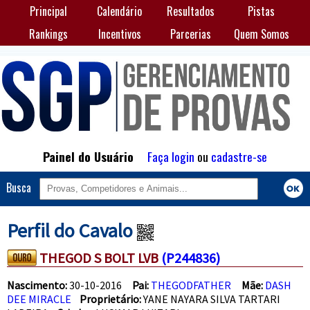
Principal
Calendário
Resultados
Pistas
Rankings
Incentivos
Parcerias
Quem Somos
Painel do Usuário
Faça login
ou
cadastre-se
Busca
Perfil do Cavalo
THEGOD S BOLT LVB
(P244836)
Nascimento:
30-10-2016
Pai:
THEGODFATHER
Mãe:
DASH
DEE MIRACLE
Proprietário:
YANE NAYARA SILVA TARTARI