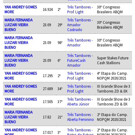
YAN ANDREY GOMES
Três Tambores -
30º Congresso
16.924
2º
MORE
Prof. Light
Brasileiro ABQM
MARIA FERNANDA
Três Tambores -
30º Congresso
LUIZARI VIEIRA
23.09
29º
Amador
Brasileiro ABQM
BUENO
Castrado
MARIA FERNANDA
Três Tambores -
30º Congresso
LUIZARI VIEIRA
23.09
98º
Amador
Brasileiro ABQM
BUENO
MARIA FERNANDA
Três Tambores -
Super Stakes Future
LUIZARI VIEIRA
23.09
6º
FutureCash
Cash Stallions
BUENO
Amador
YAN ANDREY GOMES
Três Tambores -
4ª Etapa do Camp.
17.295
2º
MORE
Prof. Light
NOPQM 2020/2021
YAN ANDREY GOMES
Três Tambores -
XI Grande Show de 3
27.689
34º
MORE
Prof. Light
Tambores ZD & EK
YAN ANDREY GOMES
Três Tambores -
XI Grande Show de 3
17.505
37º
MORE
Aberta Júnior
Tambores ZD & EK
MARIA FERNANDA
Três Tambores -
2ª Etapa do Camp.
LUIZARI VIEIRA
17.82
21º
Aberta Feminino
NOPQM 2020/2021
BUENO
YAN ANDREY GOMES
Três Tambores -
2ª Etapa do Camp.
17.017
3º
MORE
Potro do Futuro
NOPQM 2020/2021