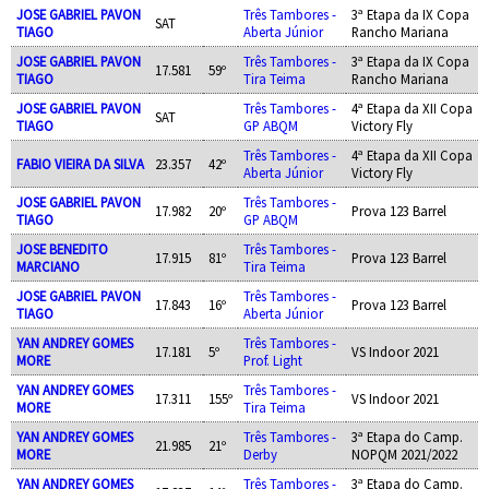
JOSE GABRIEL PAVON
Três Tambores -
3ª Etapa da IX Copa
SAT
TIAGO
Aberta Júnior
Rancho Mariana
JOSE GABRIEL PAVON
Três Tambores -
3ª Etapa da IX Copa
17.581
59º
TIAGO
Tira Teima
Rancho Mariana
JOSE GABRIEL PAVON
Três Tambores -
4ª Etapa da XII Copa
SAT
TIAGO
GP ABQM
Victory Fly
Três Tambores -
4ª Etapa da XII Copa
FABIO VIEIRA DA SILVA
23.357
42º
Aberta Júnior
Victory Fly
JOSE GABRIEL PAVON
Três Tambores -
17.982
20º
Prova 123 Barrel
TIAGO
GP ABQM
JOSE BENEDITO
Três Tambores -
17.915
81º
Prova 123 Barrel
MARCIANO
Tira Teima
JOSE GABRIEL PAVON
Três Tambores -
17.843
16º
Prova 123 Barrel
TIAGO
Aberta Júnior
YAN ANDREY GOMES
Três Tambores -
17.181
5º
VS Indoor 2021
MORE
Prof. Light
YAN ANDREY GOMES
Três Tambores -
17.311
155º
VS Indoor 2021
MORE
Tira Teima
YAN ANDREY GOMES
Três Tambores -
3ª Etapa do Camp.
21.985
21º
MORE
Derby
NOPQM 2021/2022
YAN ANDREY GOMES
Três Tambores -
3ª Etapa do Camp.