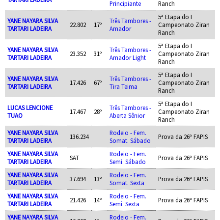
Principiante
Ranch
5ª Etapa do I
YANE NAYARA SILVA
Três Tambores -
22.802
17º
Campeonato Ziran
TARTARI LADEIRA
Amador
Ranch
5ª Etapa do I
YANE NAYARA SILVA
Três Tambores -
23.352
31º
Campeonato Ziran
TARTARI LADEIRA
Amador Light
Ranch
5ª Etapa do I
YANE NAYARA SILVA
Três Tambores -
17.426
67º
Campeonato Ziran
TARTARI LADEIRA
Tira Teima
Ranch
5ª Etapa do I
LUCAS LENCIONE
Três Tambores -
17.467
28º
Campeonato Ziran
TUAO
Aberta Sênior
Ranch
YANE NAYARA SILVA
Rodeio - Fem.
136.234
Prova da 26ª FAPIS
TARTARI LADEIRA
Somat. Sábado
YANE NAYARA SILVA
Rodeio - Fem.
SAT
Prova da 26ª FAPIS
TARTARI LADEIRA
Semi. Sábado
YANE NAYARA SILVA
Rodeio - Fem.
37.694
13º
Prova da 26ª FAPIS
TARTARI LADEIRA
Somat. Sexta
YANE NAYARA SILVA
Rodeio - Fem.
21.426
14º
Prova da 26ª FAPIS
TARTARI LADEIRA
Semi. Sexta
YANE NAYARA SILVA
Rodeio - Fem.