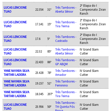
2ª Etapa do I
LUCAS LENCIONE
Três Tambores -
22.354
31º
Campeonato Ziran
TUAO
Aberta Sênior
Ranch
2ª Etapa do I
LUCAS LENCIONE
Três Tambores -
17.141
15º
Campeonato Ziran
TUAO
Tira Teima
Ranch
2ª Etapa do I
LUCAS LENCIONE
Três Tambores -
17.6
5º
Campeonato Ziran
TUAO
Castrado
Ranch
LUCAS LENCIONE
Três Tambores -
IV Grand Slam
22.32
85º
TUAO
Aberta Sênior
Cutter
LUCAS LENCIONE
Três Tambores -
IV Grand Slam
22.433
86º
TUAO
GP ABQM
Cutter
YANE NAYARA SILVA
Três Tambores -
IV Grand Slam
23.428
78º
TARTARI LADEIRA
Amador
Cutter
YANE NAYARA SILVA
Três Tambores -
IV Grand Slam
19.157
51º
TARTARI LADEIRA
Feminino
Cutter
YANE NAYARA SILVA
Três Tambores -
IV Grand Slam
18.345
207º
TARTARI LADEIRA
Tira Teima
Cutter
Três Tambores -
LUCAS LENCIONE
IV Grand Slam
23.956
50º
TH Quinta Pós
TUAO
Cutter
Prova