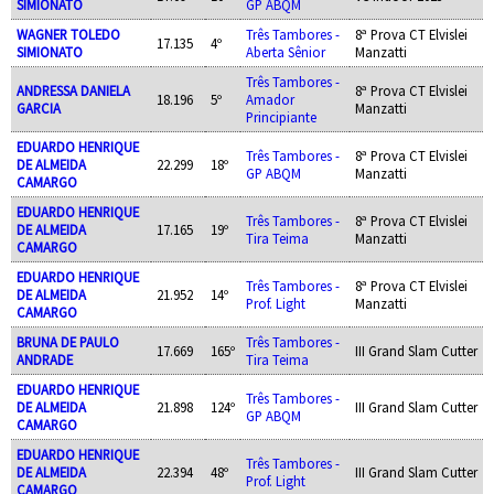
SIMIONATO
GP ABQM
WAGNER TOLEDO
Três Tambores -
8ª Prova CT Elvislei
17.135
4º
SIMIONATO
Aberta Sênior
Manzatti
Três Tambores -
ANDRESSA DANIELA
8ª Prova CT Elvislei
18.196
5º
Amador
GARCIA
Manzatti
Principiante
EDUARDO HENRIQUE
Três Tambores -
8ª Prova CT Elvislei
DE ALMEIDA
22.299
18º
GP ABQM
Manzatti
CAMARGO
EDUARDO HENRIQUE
Três Tambores -
8ª Prova CT Elvislei
DE ALMEIDA
17.165
19º
Tira Teima
Manzatti
CAMARGO
EDUARDO HENRIQUE
Três Tambores -
8ª Prova CT Elvislei
DE ALMEIDA
21.952
14º
Prof. Light
Manzatti
CAMARGO
BRUNA DE PAULO
Três Tambores -
17.669
165º
III Grand Slam Cutter
ANDRADE
Tira Teima
EDUARDO HENRIQUE
Três Tambores -
DE ALMEIDA
21.898
124º
III Grand Slam Cutter
GP ABQM
CAMARGO
EDUARDO HENRIQUE
Três Tambores -
DE ALMEIDA
22.394
48º
III Grand Slam Cutter
Prof. Light
CAMARGO