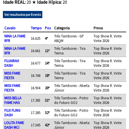
Idade REAL:
20 ★
Idade Hípica:
20
Ver resultados por Evento
Cavalo
Tempo
Pos
Categoria
Prova
NINA LA FAME
Três Tambores - GP
Top Show R. Vinte
16.625
4º
RFR
ABQM
Vinte 2026
NINA LA FAME
Três Tambores - Tira
Top Show R. Vinte
16.661
11º
RFR
Teima
Vinte 2026
FUJAIRAH
Três Tambores - Tira
Top Show R. Vinte
16.677
14º
DASH
Teima
Vinte 2026
MISS FAME
Três Tambores - Tira
Top Show R. Vinte
16.748
18º
FIESTA
Teima
Vinte 2026
MISS FAME
Três Tambores - Aberta
Top Show R. Vinte
16.934
20º
FIESTA
Júnior
Vinte 2026
MISS BELLA
Três Tambores - Potro
Top Show R. Vinte
17.283
31º
FAME HAG
do Futuro GO2
Vinte 2026
FUJI FLING
Três Tambores - Potro
Top Show R. Vinte
17.285
32º
DASH
do Futuro GO2
Vinte 2026
LOLITA FAME
Três Tambores - Aberta
Top Show R. Vinte
17.345
42º
DASH MCI
Júnior
Vinte 2026