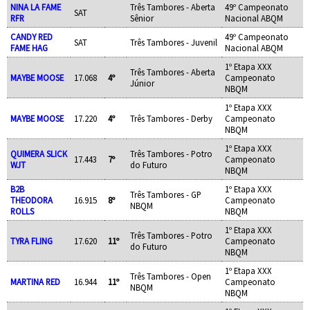
NINA LA FAME
Três Tambores - Aberta
49º Campeonato
SAT
RFR
Sênior
Nacional ABQM
CANDY RED
49º Campeonato
SAT
Três Tambores - Juvenil
FAME HAG
Nacional ABQM
1º Etapa XXX
Três Tambores - Aberta
MAYBE MOOSE
17.068
4º
Campeonato
Júnior
NBQM
1º Etapa XXX
MAYBE MOOSE
17.220
4º
Três Tambores - Derby
Campeonato
NBQM
1º Etapa XXX
QUIMERA SLICK
Três Tambores - Potro
17.443
7º
Campeonato
WJT
do Futuro
NBQM
B2B
1º Etapa XXX
Três Tambores - GP
THEODORA
16.915
8º
Campeonato
NBQM
ROLLS
NBQM
1º Etapa XXX
Três Tambores - Potro
TYRA FLING
17.620
11º
Campeonato
do Futuro
NBQM
1º Etapa XXX
Três Tambores - Open
MARTINA RED
16.944
11º
Campeonato
NBQM
NBQM