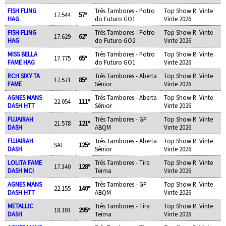
FISH FLING
Três Tambores - Potro
Top Show R. Vinte
17.544
57º
HAG
do Futuro GO1
Vinte 2026
FISH FLING
Três Tambores - Potro
Top Show R. Vinte
17.629
62º
HAG
do Futuro GO2
Vinte 2026
MISS BELLA
Três Tambores - Potro
Top Show R. Vinte
17.775
65º
FAME HAG
do Futuro GO1
Vinte 2026
RCH SIXY TA
Três Tambores - Aberta
Top Show R. Vinte
17.571
85º
FAME
Sênior
Vinte 2026
AGNES MANS
Três Tambores - Aberta
Top Show R. Vinte
22.054
111º
DASH HTT
Sênior
Vinte 2026
FUJAIRAH
Três Tambores - GP
Top Show R. Vinte
21.578
121º
DASH
ABQM
Vinte 2026
FUJAIRAH
Três Tambores - Aberta
Top Show R. Vinte
SAT
125º
DASH
Sênior
Vinte 2026
LOLITA FAME
Três Tambores - Tira
Top Show R. Vinte
17.340
128º
DASH MCI
Teima
Vinte 2026
AGNES MANS
Três Tambores - GP
Top Show R. Vinte
22.155
140º
DASH HTT
ABQM
Vinte 2026
METALLIC
Três Tambores - Tira
Top Show R. Vinte
18.103
295º
DASH
Teima
Vinte 2026