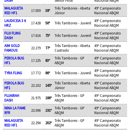
DASH
Sênior Final
Nacional ABQM
MALAGUETA
Três Tambores - Aberta
49º Campeonato
17.059
38º
RED HF1
Júnior
Nacional ABQM
LAUDICEIA 3 6
49º Campeonato
17.428
50º
Três Tambores - Juvenil
HRZ
Nacional ABQM
FUJI FLING
49º Campeonato
17.616
75º
Três Tambores - Juvenil
DASH
Nacional ABQM
AIM GOLD
Três Tambores - Aberta
49º Campeonato
22.279
77º
FAMOUS
Castrado
Nacional ABQM
PEROLA BUG
Três Tambores - GP
49º Campeonato
17.225
83º
HF1
ABQM
Nacional ABQM
49º Campeonato
TYRA FLING
17.772
86º
Três Tambores - Juvenil
Nacional ABQM
PEROLA BUG
Três Tambores - Aberta
49º Campeonato
22.102
145º
HF1
Júnior
Nacional ABQM
FUJAIRAH
Três Tambores - GP
49º Campeonato
21.975
186º
DASH
ABQM
Nacional ABQM
NINA LA FAME
Três Tambores - GP
49º Campeonato
22.096
191º
RFR
ABQM
Nacional ABQM
MALAGUETA
Três Tambores - GP
49º Campeonato
22.294
202º
RED HF1
ABQM
Nacional ABQM