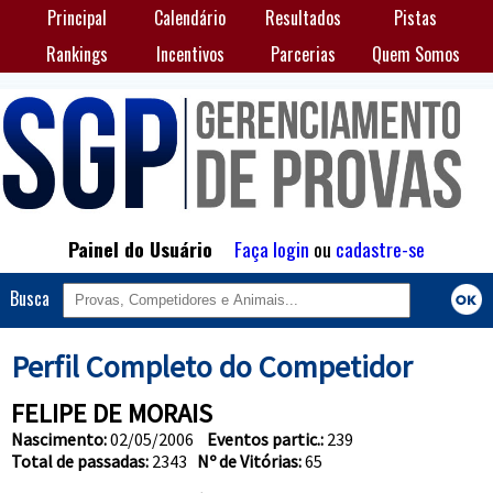
Principal
Calendário
Resultados
Pistas
Rankings
Incentivos
Parcerias
Quem Somos
Painel do Usuário
Faça login
ou
cadastre-se
Busca
Perfil Completo do Competidor
FELIPE DE MORAIS
Nascimento:
02/05/2006
Eventos partic.:
239
Total de passadas:
2343
Nº de Vitórias:
65