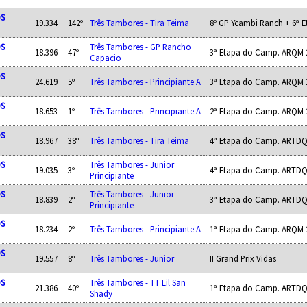
OS
19.334
142º
Três Tambores - Tira Teima
8º GP Ycambi Ranch + 6ª 
OS
Três Tambores - GP Rancho
18.396
47º
3ª Etapa do Camp. ARQM 
Capacio
OS
24.619
5º
Três Tambores - Principiante A
3ª Etapa do Camp. ARQM 
OS
18.653
1º
Três Tambores - Principiante A
2ª Etapa do Camp. ARQM 
OS
18.967
38º
Três Tambores - Tira Teima
4ª Etapa do Camp. ARTDQ
OS
Três Tambores - Junior
19.035
3º
4ª Etapa do Camp. ARTDQ
Principiante
OS
Três Tambores - Junior
18.839
2º
3ª Etapa do Camp. ARTDQ
Principiante
OS
18.234
2º
Três Tambores - Principiante A
1ª Etapa do Camp. ARQM 
OS
19.557
8º
Três Tambores - Junior
II Grand Prix Vidas
OS
Três Tambores - TT Lil San
21.386
40º
1ª Etapa do Camp. ARTDQ
Shady