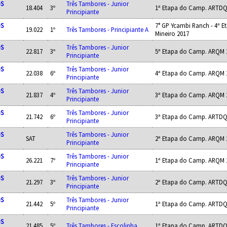
OS
Três Tambores - Junior
18.404
3º
1ª Etapa do Camp. ARTDQ
Principiante
OS
7° GP Ycambi Ranch - 4ª E
19.022
1º
Três Tambores - Principiante A
Mineiro 2017
OS
Três Tambores - Junior
22.817
3º
5ª Etapa do Camp. ARQM 
Principiante
OS
Três Tambores - Junior
22.038
6º
4ª Etapa do Camp. ARQM 
Principiante
OS
Três Tambores - Junior
21.837
4º
3ª Etapa do Camp. ARQM 
Principiante
OS
Três Tambores - Junior
21.742
6º
3ª Etapa do Camp. ARTDQ
Principiante
OS
Três Tambores - Junior
SAT
2ª Etapa do Camp. ARQM 
Principiante
OS
Três Tambores - Junior
26.221
7º
1ª Etapa do Camp. ARQM 
Principiante
OS
Três Tambores - Junior
21.297
3º
2ª Etapa do Camp. ARTDQ
Principiante
OS
Três Tambores - Junior
21.442
5º
1ª Etapa do Camp. ARTDQ
Principiante
OS
21.485
5º
Três Tambores - Escolinha
1ª Etapa do Camp. ARTDQ