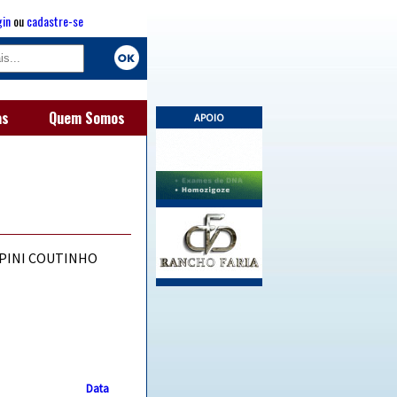
gin
ou
cadastre-se
as
Quem Somos
APOIO
RPINI COUTINHO
Data