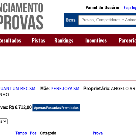
Painel do Usuário
Faça lo
Busca
Resultados
Pistas
Rankings
Incentivos
Parceri
UANTUM REC SM
Mãe:
PEREJOYA SM
Proprietário:
ANGELO A
INHO
as: R$ 6.712,00
Apenas Passadas Premiadas
Tempo
Pos
Categoria
Prova