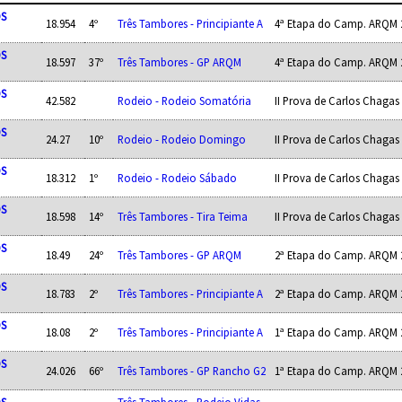
OS
18.954
4º
Três Tambores - Principiante A
4ª Etapa do Camp. ARQM 
OS
18.597
37º
Três Tambores - GP ARQM
4ª Etapa do Camp. ARQM 
OS
42.582
Rodeio - Rodeio Somatória
II Prova de Carlos Chagas
OS
24.27
10º
Rodeio - Rodeio Domingo
II Prova de Carlos Chagas
OS
18.312
1º
Rodeio - Rodeio Sábado
II Prova de Carlos Chagas
OS
18.598
14º
Três Tambores - Tira Teima
II Prova de Carlos Chagas
OS
18.49
24º
Três Tambores - GP ARQM
2ª Etapa do Camp. ARQM 
OS
18.783
2º
Três Tambores - Principiante A
2ª Etapa do Camp. ARQM 
OS
18.08
2º
Três Tambores - Principiante A
1ª Etapa do Camp. ARQM 
OS
24.026
66º
Três Tambores - GP Rancho G2
1ª Etapa do Camp. ARQM 