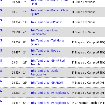
OS
Três Tambores - Rodeio Vidas
18.728
7º
III Grand Prix Vidas
Final
OS
Três Tambores - Rodeio Class.
18.55
3º
III Grand Prix Vidas
Quinta
OS
18.994
33º
Três Tambores - GP Vidas
III Grand Prix Vidas
OS
Três Tambores - Junior
23.568
4º
III Grand Prix Vidas
Principiante
OS
Três Tambores - Test Horse
18.906
8º
1ª Etapa do Camp. ARTDQ
Quinta
OS
Três Tambores - Rodeio
18.497
2º
1ª Etapa do Camp. ARTDQ
Feminino
OS
Três Tambores - GP MR Red
19.04
29º
1ª Etapa do Camp. ARTDQ
Trouble
OS
Três Tambores - Junior
18.559
1º
1ª Etapa do Camp. ARTDQ
Principiante
OS
18.201
26º
Três Tambores - GP ARQM
4ª Etapa do Camp. ARQM 
OS
18.333
1º
Três Tambores - Principiante A
4ª Etapa do Camp. ARQM 
OS
18.617
5º
Três Tambores - Principiante A
8º GP Ycambi Ranch + 6ª 