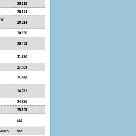
20.113
20.124
 DE
20.214
20.390
20.423
21.890
23.963
23.998
24.731
24.886
25.303
sat
ARAES
sat