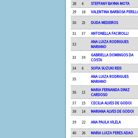
28
4
STEFFANY BAYMA MOTA
29
18
VALENTINA BARBOSA PERILL
30
23
DUDA MEDEIROS
31
37
ANTONELLA FACIROLLI
ANA LUIZA RODRIGUES
32
MARIANO
GABRIELLA DOMINGOS DA
33
39
COSTA
34
6
SOFIA SUZUKI REIS
ANA LUIZA RODRIGUES
35
MARIANO
MARIA FERNANDA DINIZ
36
13
CARDOSO
37
15
CECILIA ALVES DE GODOI
38
14
MARIANA ALVES DE GODOI
39
22
ANA PAULA VILELA
40
26
MARIA LUIZA PERES ADAO