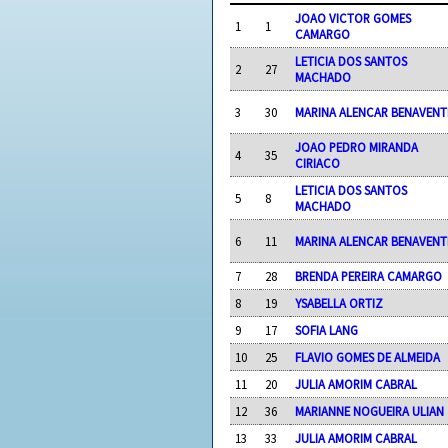
JOAO VICTOR GOMES
1
1
CAMARGO
LETICIA DOS SANTOS
2
27
MACHADO
3
30
MARINA ALENCAR BENAVENT
JOAO PEDRO MIRANDA
4
35
CIRIACO
LETICIA DOS SANTOS
5
8
MACHADO
6
11
MARINA ALENCAR BENAVENT
7
28
BRENDA PEREIRA CAMARGO
8
19
YSABELLA ORTIZ
9
17
SOFIA LANG
10
25
FLAVIO GOMES DE ALMEIDA
11
20
JULIA AMORIM CABRAL
12
36
MARIANNE NOGUEIRA ULIAN
13
33
JULIA AMORIM CABRAL