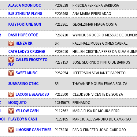
ALASCA MOON DOC
P203528
PRISCILA FERREIRA BARBOSA
BJR STHELITA FLYING
P205468
ANA MARIA PERES ADAO
KATY FORTUNE GUN
P212261
GERALZIMAR FRAGA COSTA
R
DASH HOPE OTOE
P268710
WYNICIUS ROGERIO MESSIAS DE OLIVEI
HENZA RK
SR
RALLIHALLIMUSSY GOMES CABRAL
CATH LADY S CRUSHER
P208010
HELLEN CRISTINA PERES DA SILVA GUIM
CALLED FROSTY TO
P237153
JOSE GLORINDO PINTO DE BARROS
FLY
SWEET MUSIC
P252054
JEFFERSON SCALIANTE BARRETO
SUBMARINO CTMC
SR
THAYANNE MOURA FRAGA SOUZA
LACOSTE BEAVER 3D
P212500
CLEUDSON VICENTE DE SOUZA
Z
MOSQUITO
12345678
FERNANDO
I
YELLOW CASH
P112562
MARIA ELISA DE MOURA PERRI
DOI
PLAY BOY N CASH
P128105
MARCIO ALESSANDRO DE CAMARGO
LIMOSINE CASH TIMES
P176928
FABIO ERNESTO JOAO CARDOSO