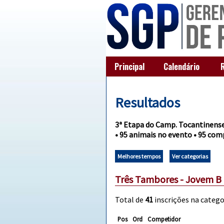
Principal
Calendário
Resultados
3ª Etapa do Camp. Tocantinens
• 95 animais no evento • 95 com
Melhores tempos
Ver categorias
Três Tambores - Jovem B
Total de
41
inscrições na categor
Pos
Ord
Competidor