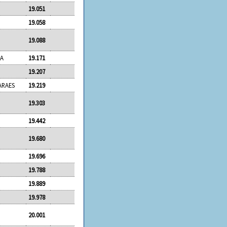
19.051
19.058
19.088
RA
19.171
19.207
ARAES
19.219
19.303
19.442
19.680
19.696
19.788
19.889
19.978
20.001