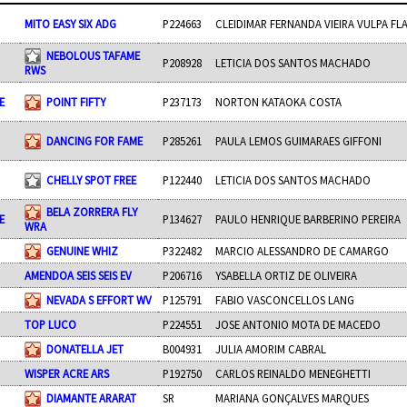
MITO EASY SIX ADG
P224663
CLEIDIMAR FERNANDA VIEIRA VULPA F
NEBOLOUS TAFAME
P208928
LETICIA DOS SANTOS MACHADO
RWS
E
POINT FIFTY
P237173
NORTON KATAOKA COSTA
DANCING FOR FAME
P285261
PAULA LEMOS GUIMARAES GIFFONI
CHELLY SPOT FREE
P122440
LETICIA DOS SANTOS MACHADO
BELA ZORRERA FLY
E
P134627
PAULO HENRIQUE BARBERINO PEREIRA
WRA
GENUINE WHIZ
P322482
MARCIO ALESSANDRO DE CAMARGO
AMENDOA SEIS SEIS EV
P206716
YSABELLA ORTIZ DE OLIVEIRA
NEVADA S EFFORT WV
P125791
FABIO VASCONCELLOS LANG
TOP LUCO
P224551
JOSE ANTONIO MOTA DE MACEDO
DONATELLA JET
B004931
JULIA AMORIM CABRAL
WISPER ACRE ARS
P192750
CARLOS REINALDO MENEGHETTI
DIAMANTE ARARAT
SR
MARIANA GONÇALVES MARQUES