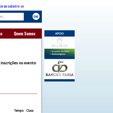
gin
ou
cadastre-se
as
Quem Somos
APOIO
 inscrições no evento
Tempo
Class