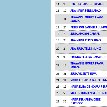
14
3
CINTHIA BARROS PREVIATTI
15
10
ANA MARIA PERES ADAO
THAYANNE MOURA FRAGA
16
31
SOUZA
17
24
PETERSON BANDEIRA JUNIO
18
7
JULIA AMORIM CABRAL
19
29
ANA MARIA PERES ADAO
20
2
ANA JULIA TELES MUNIZ
21
9
BRENDA PEREIRA CAMARGO
THAYANNE MOURA FRAGA
22
12
SOUZA
23
21
JULIA VICENTE SILVA
24
34
MARIA EDUARDA BRITO DINI
25
16
MARIA ELISA DE MOURA PERR
26
5
VICTOR HUGO ALVES DE GO
MARIA FERNANDA DINIZ
27
32
CARDOSO