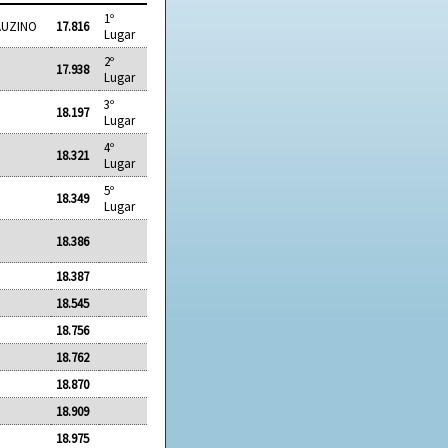
1º
LAUZINO
17.816
Lugar
2º
17.938
Lugar
3º
18.197
Lugar
4º
18.321
Lugar
5º
18.349
Lugar
18.386
18.387
18.545
18.756
18.762
18.870
18.909
18.975