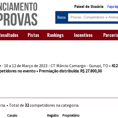
Painel do Usuário
Faça lo
Busca
Resultados
Pistas
Rankings
Incentivos
Parceri
e
- 10 a 12 de Março de 2023 - CT Márcio Camargo - Gurupi, TO •
412
petidores no evento • Premiação distribuída: R$ 27.800,00
ia. • Total de
32
competidores na categoria.
Cavalo
Registro
Proprietário