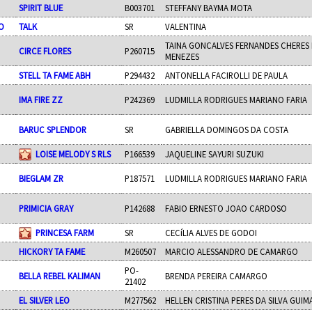
SPIRIT BLUE
B003701
STEFFANY BAYMA MOTA
O
TALK
SR
VALENTINA
TAINA GONCALVES FERNANDES CHERES
CIRCE FLORES
P260715
MENEZES
STELL TA FAME ABH
P294432
ANTONELLA FACIROLLI DE PAULA
IMA FIRE ZZ
P242369
LUDMILLA RODRIGUES MARIANO FARIA
BARUC SPLENDOR
SR
GABRIELLA DOMINGOS DA COSTA
LOISE MELODY S RLS
P166539
JAQUELINE SAYURI SUZUKI
BIEGLAM ZR
P187571
LUDMILLA RODRIGUES MARIANO FARIA
PRIMICIA GRAY
P142688
FABIO ERNESTO JOAO CARDOSO
PRINCESA FARM
SR
CECíLIA ALVES DE GODOI
HICKORY TA FAME
M260507
MARCIO ALESSANDRO DE CAMARGO
PO-
BELLA REBEL KALIMAN
BRENDA PEREIRA CAMARGO
21402
EL SILVER LEO
M277562
HELLEN CRISTINA PERES DA SILVA GUIM