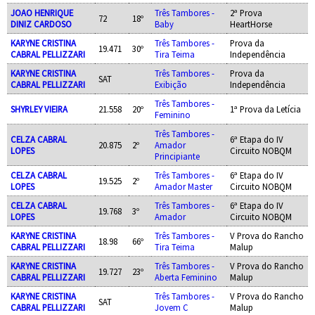
JOAO HENRIQUE
Três Tambores -
2ª Prova
72
18º
DINIZ CARDOSO
Baby
HeartHorse
KARYNE CRISTINA
Três Tambores -
Prova da
19.471
30º
CABRAL PELLIZZARI
Tira Teima
Independência
KARYNE CRISTINA
Três Tambores -
Prova da
SAT
CABRAL PELLIZZARI
Exibição
Independência
Três Tambores -
SHYRLEY VIEIRA
21.558
20º
1ª Prova da Letícia
Feminino
Três Tambores -
CELZA CABRAL
6ª Etapa do IV
20.875
2º
Amador
LOPES
Circuito NOBQM
Principiante
CELZA CABRAL
Três Tambores -
6ª Etapa do IV
19.525
2º
LOPES
Amador Master
Circuito NOBQM
CELZA CABRAL
Três Tambores -
6ª Etapa do IV
19.768
3º
LOPES
Amador
Circuito NOBQM
KARYNE CRISTINA
Três Tambores -
V Prova do Rancho
18.98
66º
CABRAL PELLIZZARI
Tira Teima
Malup
KARYNE CRISTINA
Três Tambores -
V Prova do Rancho
19.727
23º
CABRAL PELLIZZARI
Aberta Feminino
Malup
KARYNE CRISTINA
Três Tambores -
V Prova do Rancho
SAT
CABRAL PELLIZZARI
Jovem C
Malup