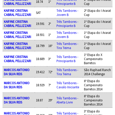
18.74
1º
CABRAL PELLIZZARI
Principiante B
Cup
KARYNE CRISTINA
Três Tambores -
2ª Etapa do I Ararat
SAT
CABRAL PELLIZZARI
Jovem B
Cup
KARYNE CRISTINA
Três Tambores -
1ª Etapa do I Ararat
19.591
2º
CABRAL PELLIZZARI
Principiante B
Cup
KARYNE CRISTINA
Três Tambores -
1ª Etapa do I Ararat
18.931
1º
CABRAL PELLIZZARI
Jovem B
Cup
KARYNE CRISTINA
Três Tambores -
1ª Etapa do I Ararat
18.799
16º
CABRAL PELLIZZARI
Tira Teima
Cup
1º Etapa do X
KARYNE CRISTINA
Três Tambores -
18.689
3º
Campeonato
CABRAL PELLIZZARI
Principiante B
Barretos
MARCOS ANTONIO
Três Tambores -
São Raphael Ranch
19.412
72º
DA SILVA REIS
Tira Teima
2014 Challenge
6º Etapa do
MARCOS ANTONIO
Três Tambores -
18.929
7º
Campeonato
DA SILVA REIS
Cavalo Iniciante
Barretos 2014
6º Etapa do
MARCOS ANTONIO
Três Tambores -
18.87
29º
Campeonato
DA SILVA REIS
Aberta Livre
Barretos 2014
3º Etapa do
MARCOS ANTONIO
Três Tambores -