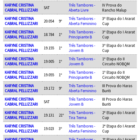
KARYNE CRISTINA
Três Tambores -
IV Prova do
SAT
CABRAL PELLIZZARI
Aberta Livre
Rancho Malup
KARYNE CRISTINA
Três Tambores -
3ª Etapa do I Ararat
20.054
9º
CABRAL PELLIZZARI
Aberta Feminino
Cup
KARYNE CRISTINA
Três Tambores -
3ª Etapa do I Ararat
18.784
1º
CABRAL PELLIZZARI
Principiante B
Cup
KARYNE CRISTINA
Três Tambores -
3ª Etapa do I Ararat
19.155
1º
CABRAL PELLIZZARI
Jovem B
Cup
KARYNE CRISTINA
Três Tambores -
1ª Etapa do II
19.005
1º
CABRAL PELLIZZARI
Jovem B
Circuito NOBQM
KARYNE CRISTINA
Três Tambores -
1ª Etapa do II
19.055
1º
CABRAL PELLIZZARI
Principiante B
Circuito NOBQM
KARYNE CRISTINA
Três Tambores -
III Prova do Haras
19.172
9º
CABRAL PELLIZZARI
Aberta Feminino
Buriti
KARYNE CRISTINA
Três Tambores -
III Prova do Haras
SAT
CABRAL PELLIZZARI
Jovem B
Buriti
KARYNE CRISTINA
Três Tambores -
2ª Etapa do I Ararat
19.131
21º
CABRAL PELLIZZARI
Tira Teima
Cup
KARYNE CRISTINA
Três Tambores -
2ª Etapa do I Ararat
19.023
3º
CABRAL PELLIZZARI
Aberta Feminino
Cup
KARYNE CRISTINA
Três Tambores -
2ª Etapa do I Ararat