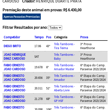
CARDOSO
Criador:
HENRIQUE DUARTE PRATA
Premiação deste animal em provas: R$ 6.430,00
Apenas Passadas Premiadas
Filtrar Resultados por ano:
Competidor
Tempo
Pos
Categoria
Prova
Três Tambores -
3ª Prova
DIEGO BRITO
17.06
43º
Tira Teima
Hearthorse
JOAO HENRIQUE
Três Tambores -
3ª Prova
SAT
DINIZ CARDOSO
Baby
Hearthorse
FABIO ERNESTO
Três Tambores -
6ª Etapa do Camp.
19.678
6º
JOAO CARDOSO
Amador Master
Paraense 2023/2024
FABIO ERNESTO
Três Tambores -
6ª Etapa do Camp.
20.656
35º
JOAO CARDOSO
Amador
Paraense 2023/2024
FABIO ERNESTO
Três Tambores -
6ª Etapa do Camp.
20.311
51º
JOAO CARDOSO
Aberta Livre
Paraense 2023/2024
FABIO ERNESTO
Três Tambores -
6ª Etapa do Camp.
21.278
68º
JOAO CARDOSO
GP HSF
Paraense 2023/2024
FABIO ERNESTO
Três Tambores -
6ª Etapa do Camp.
20.098
106º