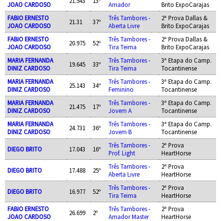
21.543
13º
JOAO CARDOSO
Amador
Brito ExpoCarajas
FABIO ERNESTO
Três Tambores -
2ª Prova Dallas &
21.31
37º
JOAO CARDOSO
Aberta Livre
Brito ExpoCarajas
FABIO ERNESTO
Três Tambores -
2ª Prova Dallas &
20.975
52º
JOAO CARDOSO
Tira Teima
Brito ExpoCarajas
MARIA FERNANDA
Três Tambores -
3ª Etapa do Camp.
19.645
33º
DINIZ CARDOSO
Tira Teima
Tocantinense
MARIA FERNANDA
Três Tambores -
3ª Etapa do Camp.
25.143
34º
DINIZ CARDOSO
Feminino
Tocantinense
MARIA FERNANDA
Três Tambores -
3ª Etapa do Camp.
21.475
17º
DINIZ CARDOSO
Jovem A
Tocantinense
MARIA FERNANDA
Três Tambores -
3ª Etapa do Camp.
24.731
36º
DINIZ CARDOSO
Jovem B
Tocantinense
Três Tambores -
2ª Prova
DIEGO BRITO
17.043
16º
Prof. Light
HeartHorse
Três Tambores -
2ª Prova
DIEGO BRITO
17.488
25º
Aberta Livre
HeartHorse
Três Tambores -
2ª Prova
DIEGO BRITO
16.977
52º
Tira Teima
HeartHorse
FABIO ERNESTO
Três Tambores -
2ª Prova
26.699
2º
JOAO CARDOSO
Amador Master
HeartHorse