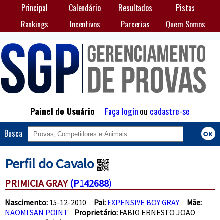
Principal
Calendário
Resultados
Pistas
Rankings
Incentivos
Parcerias
Quem Somos
Painel do Usuário
Faça login
ou
cadastre-se
Busca
Perfil do Cavalo
PRIMICIA GRAY
(P142688)
Nascimento:
15-12-2010
Pai:
EXPENSIVE BOY GRAY
Mãe:
NAOMI SAN POINT
Proprietário:
FABIO ERNESTO JOAO