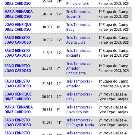
25.634
21º
DINIZ CARDOSO
Principiante B
Paraense 2023/2024
MARIA FERNANDA
Três Tambores -
1ª Etapa do Camp.
20.384
12º
DINIZ CARDOSO
Jovem B
Paraense 2023/2024
JOAO HENRIQUE
Três Tambores -
1ª Etapa do Camp.
30.987
4º
DINIZ CARDOSO
Baby
Paraense 2023/2024
FABIO ERNESTO
Três Tambores -
1ª Etapa do Camp.
20.792
32º
JOAO CARDOSO
Aberta Livre
Paraense 2023/2024
FABIO ERNESTO
Três Tambores -
1ª Etapa do Camp.
21.506
12º
JOAO CARDOSO
Iniciante
Paraense 2023/2024
Três Tambores -
FABIO ERNESTO
1ª Etapa do Camp.
21.343
7º
Amador
JOAO CARDOSO
Paraense 2023/2024
Principiante
FABIO ERNESTO
Três Tambores -
1ª Etapa do Camp.
21.516
12º
JOAO CARDOSO
Amador
Paraense 2023/2024
JOAO HENRIQUE
Três Tambores -
2ª Prova Dallas &
36.601
10º
DINIZ CARDOSO
Baby
Brito ExpoCarajas
MARIA FERNANDA
Três Tambores -
2ª Prova Dallas &
20.311
9º
DINIZ CARDOSO
Cavaleiro Inic.
Brito ExpoCarajas
FABIO ERNESTO
Três Tambores -
2ª Prova Dallas &
21.296
41º
JOAO CARDOSO
GP Frigo R. Maria
Brito ExpoCarajas
FABIO ERNESTO
Três Tambores -
2ª Prova Dallas &