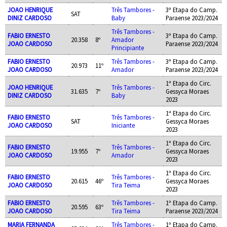
JOAO HENRIQUE
Três Tambores -
3ª Etapa do Camp.
SAT
DINIZ CARDOSO
Baby
Paraense 2023/2024
Três Tambores -
FABIO ERNESTO
3ª Etapa do Camp.
20.358
8º
Amador
JOAO CARDOSO
Paraense 2023/2024
Principiante
FABIO ERNESTO
Três Tambores -
3ª Etapa do Camp.
20.973
11º
JOAO CARDOSO
Amador
Paraense 2023/2024
1ª Etapa do Circ.
JOAO HENRIQUE
Três Tambores -
31.635
7º
Gessyca Moraes
DINIZ CARDOSO
Baby
2023
1ª Etapa do Circ.
FABIO ERNESTO
Três Tambores -
SAT
Gessyca Moraes
JOAO CARDOSO
Iniciante
2023
1ª Etapa do Circ.
FABIO ERNESTO
Três Tambores -
19.955
7º
Gessyca Moraes
JOAO CARDOSO
Amador
2023
1ª Etapa do Circ.
FABIO ERNESTO
Três Tambores -
20.615
46º
Gessyca Moraes
JOAO CARDOSO
Tira Teima
2023
FABIO ERNESTO
Três Tambores -
1ª Etapa do Camp.
20.595
63º
JOAO CARDOSO
Tira Teima
Paraense 2023/2024
MARIA FERNANDA
Três Tambores -
1ª Etapa do Camp.