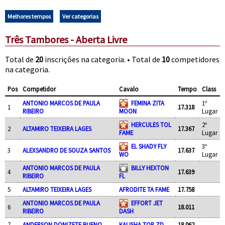
Melhores tempos
Ver categorias
Três Tambores - Aberta Livre
Total de
20
inscrições na categoria. • Total de
10
competidores
na categoria.
Pos
Competidor
Cavalo
Tempo
Class
ANTONIO MARCOS DE PAULA
FEMINA ZITA
1º
1
17.318
RIBEIRO
MOON
Lugar
HERCULES TOL
2º
2
ALTAMIRO TEIXEIRA LAGES
17.367
FAME
Lugar
EL SHADY FLY
3º
3
ALEXSANDRO DE SOUZA SANTOS
17.637
WO
Lugar
ANTONIO MARCOS DE PAULA
BILLY HEXTON
4
17.639
RIBEIRO
FL
5
ALTAMIRO TEIXEIRA LAGES
AFRODITE TA FAME
17.758
ANTONIO MARCOS DE PAULA
EFFORT JET
6
18.011
RIBEIRO
DASH
7
ANDERSON DONIZETE BUENO
KALISHA TOP ZD
18.062