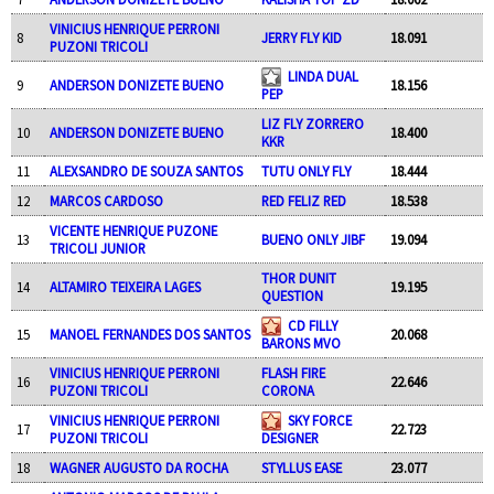
VINICIUS HENRIQUE PERRONI
8
JERRY FLY KID
18.091
PUZONI TRICOLI
LINDA DUAL
9
ANDERSON DONIZETE BUENO
18.156
PEP
LIZ FLY ZORRERO
10
ANDERSON DONIZETE BUENO
18.400
KKR
11
ALEXSANDRO DE SOUZA SANTOS
TUTU ONLY FLY
18.444
12
MARCOS CARDOSO
RED FELIZ RED
18.538
VICENTE HENRIQUE PUZONE
13
BUENO ONLY JIBF
19.094
TRICOLI JUNIOR
THOR DUNIT
14
ALTAMIRO TEIXEIRA LAGES
19.195
QUESTION
CD FILLY
15
MANOEL FERNANDES DOS SANTOS
20.068
BARONS MVO
VINICIUS HENRIQUE PERRONI
FLASH FIRE
16
22.646
PUZONI TRICOLI
CORONA
VINICIUS HENRIQUE PERRONI
SKY FORCE
17
22.723
PUZONI TRICOLI
DESIGNER
18
WAGNER AUGUSTO DA ROCHA
STYLLUS EASE
23.077