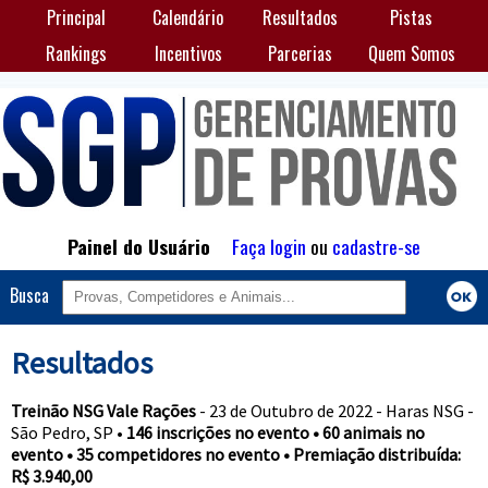
Principal
Calendário
Resultados
Pistas
Rankings
Incentivos
Parcerias
Quem Somos
Painel do Usuário
Faça login
ou
cadastre-se
Busca
Resultados
Treinão NSG Vale Rações
- 23 de Outubro de 2022 - Haras NSG -
São Pedro, SP •
146 inscrições no evento • 60 animais no
evento • 35 competidores no evento • Premiação distribuída:
R$ 3.940,00