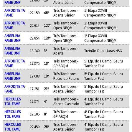
17.886
26º
FAME UMF
Aberta Júnior
Campeonato NBQM
AFRODITE TA
Três Tambores -
1º Etapa XXVIII
22.159
46º
FAME
Aberta Sênior
Campeonato NBQM
AFRODITE TA
Três Tambores -
1º Etapa XXVIII
22.614
120º
FAME
Open NBQM
Campeonato NBQM
ANGELINA
Três Tambores -
1º Etapa XXVIII
22.854
124º
FAME UMF
Open NBQM
Campeonato NBQM
ANGELINA
Três Tambores -
18.240
3º
Treinão Dual Haras NSG
FAME UMF
Aberta
AFRODITE TA
Três Tambores -
5º Etp. do I Camp. Bauru
17.375
16º
FAME
GP ABQM
Tambor Fest
ANGELINA
Três Tambores -
5º Etp. do I Camp. Bauru
17.688
18º
FAME UMF
Potro do Futuro
Tambor Fest
AFRODITE TA
Três Tambores -
5º Etp. do I Camp. Bauru
17.251
21º
FAME
Aberta Sênior
Tambor Fest
HERCULES
Três Tambores -
4º Etp. do I Camp. Bauru
17.374
4º
TOL FAME
Aberta Castrado
Tambor Fest
HERCULES
Três Tambores -
4º Etp. do I Camp. Bauru
17.105
8º
TOL FAME
GP ABQM
Tambor Fest
HERCULES
Três Tambores -
4º Etp. do I Camp. Bauru
22.450
26º
TOL FAME
Aberta Sênior
Tambor Fest