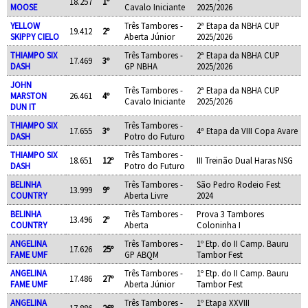
18.257
1º
MOOSE
Cavalo Iniciante
2025/2026
YELLOW
Três Tambores -
2ª Etapa da NBHA CUP
19.412
2º
SKIPPY CIELO
Aberta Júnior
2025/2026
THIAMPO SIX
Três Tambores -
2ª Etapa da NBHA CUP
17.469
3º
DASH
GP NBHA
2025/2026
JOHN
Três Tambores -
2ª Etapa da NBHA CUP
MARSTON
26.461
4º
Cavalo Iniciante
2025/2026
DUN IT
THIAMPO SIX
Três Tambores -
17.655
3º
4ª Etapa da VIII Copa Avare
DASH
Potro do Futuro
THIAMPO SIX
Três Tambores -
18.651
12º
III Treinão Dual Haras NSG
DASH
Potro do Futuro
BELINHA
Três Tambores -
São Pedro Rodeio Fest
13.999
9º
COUNTRY
Aberta Livre
2024
BELINHA
Três Tambores -
Prova 3 Tambores
13.496
2º
COUNTRY
Aberta
Coloninha I
ANGELINA
Três Tambores -
1º Etp. do II Camp. Bauru
17.626
25º
FAME UMF
GP ABQM
Tambor Fest
ANGELINA
Três Tambores -
1º Etp. do II Camp. Bauru
17.486
27º
FAME UMF
Aberta Júnior
Tambor Fest
ANGELINA
Três Tambores -
1º Etapa XXVIII