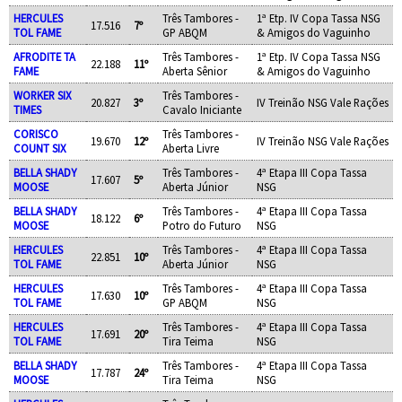
HERCULES
Três Tambores -
1ª Etp. IV Copa Tassa NSG
17.516
7º
TOL FAME
GP ABQM
& Amigos do Vaguinho
AFRODITE TA
Três Tambores -
1ª Etp. IV Copa Tassa NSG
22.188
11º
FAME
Aberta Sênior
& Amigos do Vaguinho
WORKER SIX
Três Tambores -
20.827
3º
IV Treinão NSG Vale Rações
TIMES
Cavalo Iniciante
CORISCO
Três Tambores -
19.670
12º
IV Treinão NSG Vale Rações
COUNT SIX
Aberta Livre
BELLA SHADY
Três Tambores -
4ª Etapa III Copa Tassa
17.607
5º
MOOSE
Aberta Júnior
NSG
BELLA SHADY
Três Tambores -
4ª Etapa III Copa Tassa
18.122
6º
MOOSE
Potro do Futuro
NSG
HERCULES
Três Tambores -
4ª Etapa III Copa Tassa
22.851
10º
TOL FAME
Aberta Júnior
NSG
HERCULES
Três Tambores -
4ª Etapa III Copa Tassa
17.630
10º
TOL FAME
GP ABQM
NSG
HERCULES
Três Tambores -
4ª Etapa III Copa Tassa
17.691
20º
TOL FAME
Tira Teima
NSG
BELLA SHADY
Três Tambores -
4ª Etapa III Copa Tassa
17.787
24º
MOOSE
Tira Teima
NSG