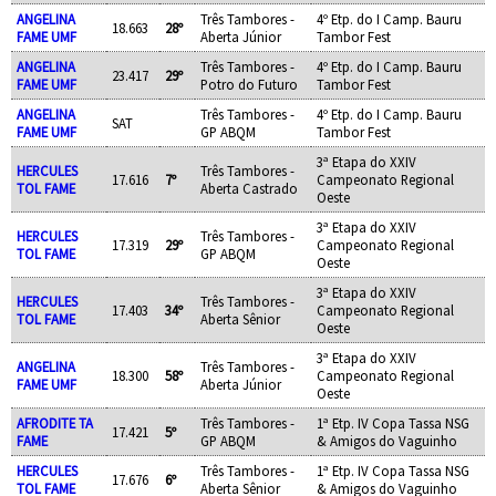
ANGELINA
Três Tambores -
4º Etp. do I Camp. Bauru
18.663
28º
FAME UMF
Aberta Júnior
Tambor Fest
ANGELINA
Três Tambores -
4º Etp. do I Camp. Bauru
23.417
29º
FAME UMF
Potro do Futuro
Tambor Fest
ANGELINA
Três Tambores -
4º Etp. do I Camp. Bauru
SAT
FAME UMF
GP ABQM
Tambor Fest
3ª Etapa do XXIV
HERCULES
Três Tambores -
17.616
7º
Campeonato Regional
TOL FAME
Aberta Castrado
Oeste
3ª Etapa do XXIV
HERCULES
Três Tambores -
17.319
29º
Campeonato Regional
TOL FAME
GP ABQM
Oeste
3ª Etapa do XXIV
HERCULES
Três Tambores -
17.403
34º
Campeonato Regional
TOL FAME
Aberta Sênior
Oeste
3ª Etapa do XXIV
ANGELINA
Três Tambores -
18.300
58º
Campeonato Regional
FAME UMF
Aberta Júnior
Oeste
AFRODITE TA
Três Tambores -
1ª Etp. IV Copa Tassa NSG
17.421
5º
FAME
GP ABQM
& Amigos do Vaguinho
HERCULES
Três Tambores -
1ª Etp. IV Copa Tassa NSG
17.676
6º
TOL FAME
Aberta Sênior
& Amigos do Vaguinho