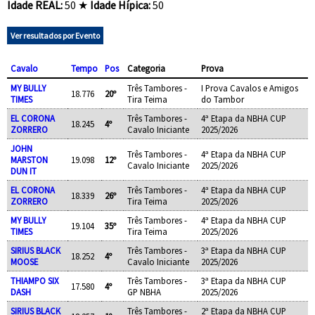
Idade REAL:
50 ★
Idade Hípica:
50
Ver resultados por Evento
Cavalo
Tempo
Pos
Categoria
Prova
MY BULLY
Três Tambores -
I Prova Cavalos e Amigos
18.776
20º
TIMES
Tira Teima
do Tambor
EL CORONA
Três Tambores -
4ª Etapa da NBHA CUP
18.245
4º
ZORRERO
Cavalo Iniciante
2025/2026
JOHN
Três Tambores -
4ª Etapa da NBHA CUP
MARSTON
19.098
12º
Cavalo Iniciante
2025/2026
DUN IT
EL CORONA
Três Tambores -
4ª Etapa da NBHA CUP
18.339
26º
ZORRERO
Tira Teima
2025/2026
MY BULLY
Três Tambores -
4ª Etapa da NBHA CUP
19.104
35º
TIMES
Tira Teima
2025/2026
SIRIUS BLACK
Três Tambores -
3ª Etapa da NBHA CUP
18.252
4º
MOOSE
Cavalo Iniciante
2025/2026
THIAMPO SIX
Três Tambores -
3ª Etapa da NBHA CUP
17.580
4º
DASH
GP NBHA
2025/2026
SIRIUS BLACK
Três Tambores -
2ª Etapa da NBHA CUP