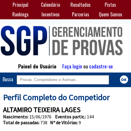
Principal
Calendário
Resultados
Pistas
Rankings
Incentivos
Parcerias
Quem Somos
Painel do Usuário
Faça login
ou
cadastre-se
Busca
Perfil Completo do Competidor
ALTAMIRO TEIXEIRA LAGES
Nascimento:
15/06/1976
Eventos partic.:
144
Total de passadas:
738
Nº de Vitórias:
9