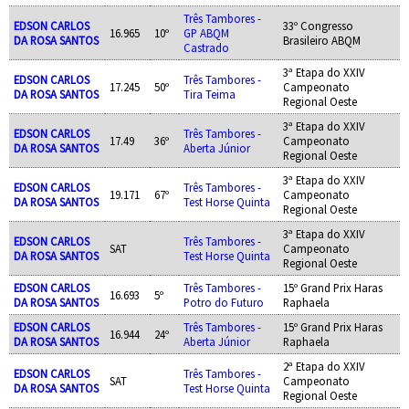
Três Tambores -
EDSON CARLOS
33º Congresso
16.965
10º
GP ABQM
DA ROSA SANTOS
Brasileiro ABQM
Castrado
3ª Etapa do XXIV
EDSON CARLOS
Três Tambores -
17.245
50º
Campeonato
DA ROSA SANTOS
Tira Teima
Regional Oeste
3ª Etapa do XXIV
EDSON CARLOS
Três Tambores -
17.49
36º
Campeonato
DA ROSA SANTOS
Aberta Júnior
Regional Oeste
3ª Etapa do XXIV
EDSON CARLOS
Três Tambores -
19.171
67º
Campeonato
DA ROSA SANTOS
Test Horse Quinta
Regional Oeste
3ª Etapa do XXIV
EDSON CARLOS
Três Tambores -
SAT
Campeonato
DA ROSA SANTOS
Test Horse Quinta
Regional Oeste
EDSON CARLOS
Três Tambores -
15º Grand Prix Haras
16.693
5º
DA ROSA SANTOS
Potro do Futuro
Raphaela
EDSON CARLOS
Três Tambores -
15º Grand Prix Haras
16.944
24º
DA ROSA SANTOS
Aberta Júnior
Raphaela
2ª Etapa do XXIV
EDSON CARLOS
Três Tambores -
SAT
Campeonato
DA ROSA SANTOS
Test Horse Quinta
Regional Oeste