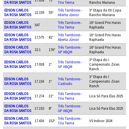
DA ROSA SANTOS
Tira Teima
Rancho Mariana
EDSON CARLOS
Três Tambores -
3ª Etapa da XII Copa
22.159
55º
DA ROSA SANTOS
Aberta Júnior
Rancho Mariana
EDSON CARLOS
Três Tambores -
16º Grand Prix Haras
SAT
DA ROSA SANTOS
Tira Teima
Raphaela
EDSON CARLOS
Três Tambores -
16º Grand Prix Haras
17.575
81º
DA ROSA SANTOS
Aberta Júnior
Raphaela
EDSON CARLOS
Três Tambores -
16º Grand Prix Haras
22.1
176º
DA ROSA SANTOS
GP ABQM
Raphaela
3ª Etapa do I
EDSON CARLOS
Três Tambores -
17.038
1º
Campeonato Ziran
DA ROSA SANTOS
GP ABQM
Ranch
3ª Etapa do I
EDSON CARLOS
Três Tambores -
17.136
1º
Campeonato Ziran
DA ROSA SANTOS
Castrado
Ranch
EDSON CARLOS
Três Tambores -
17.274
31º
Lica Só Para Elas 2025
DA ROSA SANTOS
Tira Teima
EDSON CARLOS
Três Tambores -
17.192
8º
Lica Só Para Elas 2025
DA ROSA SANTOS
GP ABQM
EDSON CARLOS
Três Tambores -
17.436
152º
VS Indoor 2024
DA ROSA SANTOS
Tira Teima