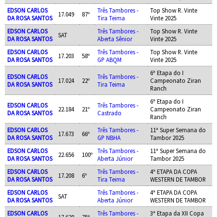
EDSON CARLOS
Três Tambores -
Top Show R. Vinte
17.049
87º
DA ROSA SANTOS
Tira Teima
Vinte 2025
EDSON CARLOS
Três Tambores -
Top Show R. Vinte
SAT
DA ROSA SANTOS
Aberta Sênior
Vinte 2025
EDSON CARLOS
Três Tambores -
Top Show R. Vinte
17.203
58º
DA ROSA SANTOS
GP ABQM
Vinte 2025
6ª Etapa do I
EDSON CARLOS
Três Tambores -
17.024
22º
Campeonato Ziran
DA ROSA SANTOS
Tira Teima
Ranch
6ª Etapa do I
EDSON CARLOS
Três Tambores -
22.184
21º
Campeonato Ziran
DA ROSA SANTOS
Castrado
Ranch
EDSON CARLOS
Três Tambores -
11ª Super Semana do
17.673
66º
DA ROSA SANTOS
GP NBHA
Tambor 2025
EDSON CARLOS
Três Tambores -
11ª Super Semana do
22.656
100º
DA ROSA SANTOS
Aberta Júnior
Tambor 2025
EDSON CARLOS
Três Tambores -
4ª ETAPA DA COPA
17.208
6º
DA ROSA SANTOS
Tira Teima
WESTERN DE TAMBOR
EDSON CARLOS
Três Tambores -
4ª ETAPA DA COPA
SAT
DA ROSA SANTOS
Aberta Júnior
WESTERN DE TAMBOR
EDSON CARLOS
Três Tambores -
3ª Etapa da XII Copa
17.628
75º