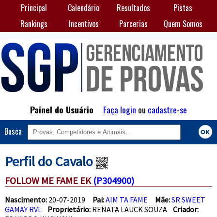
Principal
Calendário
Resultados
Pistas
Rankings
Incentivos
Parcerias
Quem Somos
Painel do Usuário
Faça login
ou
cadastre-se
Busca
Perfil do Cavalo
FOLLOW ME FAME EK
(P304900)
Nascimento:
20-07-2019
Pai:
AIM TA FAME
Mãe:
SR SWEET
GAMAY RVL
Proprietário:
RENATA LAUCK SOUZA
Criador: