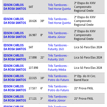
2ª Etapa do XXIV
EDSON CARLOS
Três Tambores -
SAT
Campeonato
DA ROSA SANTOS
Test Horse Quinta
Regional Oeste
2ª Etapa do XXIV
EDSON CARLOS
Três Tambores -
18.626
38º
Campeonato
DA ROSA SANTOS
Test Horse Quinta
Regional Oeste
2ª Etapa do XXIV
EDSON CARLOS
Três Tambores -
16.987
8º
Campeonato
DA ROSA SANTOS
Aberta Júnior
Regional Oeste
EDSON CARLOS
Três Tambores -
SAT
Lica Só Para Elas 2024
DA ROSA SANTOS
Futurity 2GO
EDSON CARLOS
Três Tambores -
17.898
21º
Lica Só Para Elas 2024
DA ROSA SANTOS
Futurity 1GO
EDSON CARLOS
Três Tambores -
137.898
Lica Só Para Elas 2024
DA ROSA SANTOS
Futurity Média
EDSON CARLOS
Três Tambores -
3ª Etp. do XI Circ.
22.315
16º
DA ROSA SANTOS
Potro do Futuro
Barrel Race
EDSON CARLOS
Três Tambores -
17.537
6º
21ª Prova FNSL
DA ROSA SANTOS
Potro do Futuro
EDSON CARLOS
Três Tambores -
17.121
3º
21ª Prova FNSL
DA ROSA SANTOS
Aberta Júnior
EDSON CARLOS
Três Tambores -