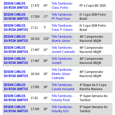
EDSON CARLOS
Três Tambores -
17.473
39º
PF e Copa WV 2023
DA ROSA SANTOS
Class. Potro
EDSON CARLOS
Três Tambores -
IV Copa 3DM Potro
17.559
17º
DA ROSA SANTOS
PF Final Ouro
Brasil
EDSON CARLOS
Três Tambores -
IV Copa 3DM Potro
17.11
7º
DA ROSA SANTOS
Class. P. Futuro
Brasil
EDSON CARLOS
Três Tambores -
46º Campeonato
18.214
115º
DA ROSA SANTOS
Aberta Júnior
Nacional ABQM
EDSON CARLOS
Três Tambores -
46º Campeonato
17.467
13º
DA ROSA SANTOS
Juvenil Castrado
Nacional ABQM
EDSON CARLOS
Três Tambores -
46º Campeonato
17.467
50º
DA ROSA SANTOS
Juvenil
Nacional ABQM
Três Tambores -
EDSON CARLOS
46º Campeonato
18.214
20º
Aberta Júnior
DA ROSA SANTOS
Nacional ABQM
Castrado
EDSON CARLOS
Três Tambores -
4ª Etapa da X Copa
17.053
26º
DA ROSA SANTOS
Cavalo Iniciante
Rancho Mariana
EDSON CARLOS
Três Tambores -
9ª Super Semana do
17.81
20º
DA ROSA SANTOS
Futurity Final
Tambor
EDSON CARLOS
Três Tambores -
9ª Super Semana do
17.393
20º
DA ROSA SANTOS
Futurity GO1
Tambor