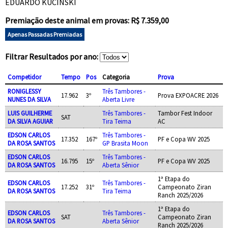
EDUARDO KUCINSKI
Premiação deste animal em provas: R$ 7.359,00
Apenas Passadas Premiadas
Filtrar Resultados por ano:
Competidor
Tempo
Pos
Categoria
Prova
RONIGLESSY
Três Tambores -
17.962
3º
Prova EXPOACRE 2026
NUNES DA SILVA
Aberta Livre
LUIS GUILHERME
Três Tambores -
Tambor Fest Indoor
SAT
DA SILVA AGUIAR
Tira Teima
AC
EDSON CARLOS
Três Tambores -
17.352
167º
PF e Copa WV 2025
DA ROSA SANTOS
GP Brasita Moon
EDSON CARLOS
Três Tambores -
16.795
15º
PF e Copa WV 2025
DA ROSA SANTOS
Aberta Sênior
1ª Etapa do
EDSON CARLOS
Três Tambores -
17.252
31º
Campeonato Ziran
DA ROSA SANTOS
Tira Teima
Ranch 2025/2026
1ª Etapa do
EDSON CARLOS
Três Tambores -
SAT
Campeonato Ziran
DA ROSA SANTOS
Aberta Sênior
Ranch 2025/2026