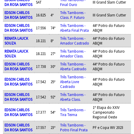
SAT
III Grand Slam Cutter
DA ROSA SANTOS
Final Ouro
EDSON CARLOS
Três Tambores -
16.825
4º
III Grand Slam Cutter
DA ROSA SANTOS
Class. P. Futuro
EDSON CARLOS
Três Tambores -
44º Potro do Futuro
17.556
74º
DA ROSA SANTOS
Aberta Final Prata
ABQM
RENATA LAUCK
Três Tambores -
44º Potro do Futuro
18.221
8º
SOUZA
Amador Castrado
ABQM
RENATA LAUCK
Três Tambores -
44º Potro do Futuro
18.221
27º
SOUZA
Amador Class.
ABQM
EDSON CARLOS
Três Tambores -
44º Potro do Futuro
17.738
30º
DA ROSA SANTOS
Aberta Castrado
ABQM
Três Tambores -
EDSON CARLOS
44º Potro do Futuro
17.542
25º
Aberta Livre
DA ROSA SANTOS
ABQM
Castrado
EDSON CARLOS
Três Tambores -
44º Potro do Futuro
17.542
92º
DA ROSA SANTOS
Aberta Class.
ABQM
1ª Etapa do XXIV
EDSON CARLOS
Três Tambores -
17.377
54º
Campeonato
DA ROSA SANTOS
Tira Teima
Regional Oeste
EDSON CARLOS
Três Tambores -
17.557
23º
PF e Copa WV 2023
DA ROSA SANTOS
Potro Final Prata