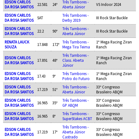
EDSON CARLOS
Três Tambores -
22.581
24º
VS Indoor 2024
DA ROSA SANTOS
Aberta Júnior
EDSON CARLOS
Três Tambores -
SAT
III Rock Star Buckle
DA ROSA SANTOS
Derby 2019
EDSON CARLOS
Três Tambores -
22.2
90º
III Rock Star Buckle
DA ROSA SANTOS
Aberta Júnior
RENATA LAUCK
Três Tambores -
1ª Mega Racing Ziran
17.848
172º
SOUZA
Mega Tira Teima
Ranch
Três Tambores -
EDSON CARLOS
1ª Mega Racing Ziran
17.891
48º
Class. Aberta
DA ROSA SANTOS
Ranch
Júnior
EDSON CARLOS
Três Tambores -
1ª Mega Racing Ziran
17.43
9º
DA ROSA SANTOS
Potro do Futuro
Ranch
EDSON CARLOS
Três Tambores -
33º Congresso
17.219
51º
DA ROSA SANTOS
Aberta Júnior
Brasileiro ABQM
EDSON CARLOS
Três Tambores -
33º Congresso
16.965
35º
DA ROSA SANTOS
GP ABQM
Brasileiro ABQM
EDSON CARLOS
Três Tambores -
33º Congresso
16.965
8º
DA ROSA SANTOS
SuperStakes ACBT
Brasileiro ABQM
Três Tambores -
EDSON CARLOS
33º Congresso
17.219
17º
Aberta Júnior
DA ROSA SANTOS
Brasileiro ABQM
Castrado