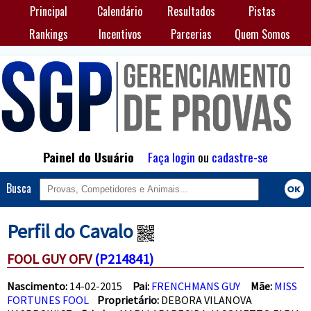
Principal
Calendário
Resultados
Pistas
Rankings
Incentivos
Parcerias
Quem Somos
Painel do Usuário
Faça login
ou
cadastre-se
Busca
Perfil do Cavalo
FOOL GUY OFV
(P214841)
Nascimento:
14-02-2015
Pai:
FRENCHMANS GUY
Mãe:
MISS
FORTUNES FOOL
Proprietário:
DEBORA VILANOVA