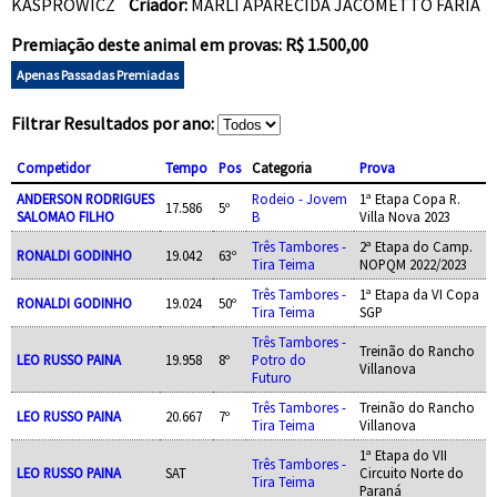
KASPROWICZ
Criador:
MARLI APARECIDA JACOMETTO FARIA
Premiação deste animal em provas: R$ 1.500,00
Apenas Passadas Premiadas
Filtrar Resultados por ano:
Competidor
Tempo
Pos
Categoria
Prova
ANDERSON RODRIGUES
Rodeio - Jovem
1ª Etapa Copa R.
17.586
5º
SALOMAO FILHO
B
Villa Nova 2023
Três Tambores -
2ª Etapa do Camp.
RONALDI GODINHO
19.042
63º
Tira Teima
NOPQM 2022/2023
Três Tambores -
1ª Etapa da VI Copa
RONALDI GODINHO
19.024
50º
Tira Teima
SGP
Três Tambores -
Treinão do Rancho
LEO RUSSO PAINA
19.958
8º
Potro do
Villanova
Futuro
Três Tambores -
Treinão do Rancho
LEO RUSSO PAINA
20.667
7º
Tira Teima
Villanova
1ª Etapa do VII
Três Tambores -
LEO RUSSO PAINA
SAT
Circuito Norte do
Tira Teima
Paraná