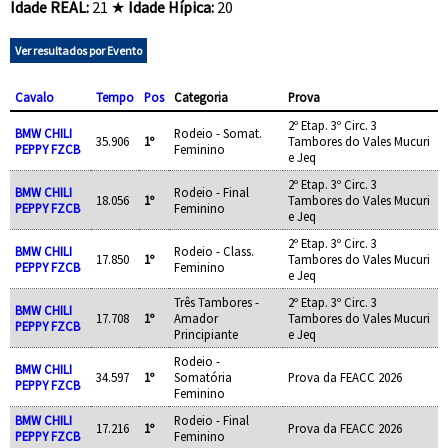
Idade REAL:
21 ★
Idade Hípica:
20
Ver resultados por Evento
Cavalo
Tempo
Pos
Categoria
Prova
2º Etap. 3º Circ. 3
BMW CHILI
Rodeio - Somat.
35.906
1º
Tambores do Vales Mucuri
PEPPY FZCB
Feminino
e Jeq
2º Etap. 3º Circ. 3
BMW CHILI
Rodeio - Final
18.056
1º
Tambores do Vales Mucuri
PEPPY FZCB
Feminino
e Jeq
2º Etap. 3º Circ. 3
BMW CHILI
Rodeio - Class.
17.850
1º
Tambores do Vales Mucuri
PEPPY FZCB
Feminino
e Jeq
Três Tambores -
2º Etap. 3º Circ. 3
BMW CHILI
17.708
1º
Amador
Tambores do Vales Mucuri
PEPPY FZCB
Principiante
e Jeq
Rodeio -
BMW CHILI
34.597
1º
Somatória
Prova da FEACC 2026
PEPPY FZCB
Feminino
BMW CHILI
Rodeio - Final
17.216
1º
Prova da FEACC 2026
PEPPY FZCB
Feminino