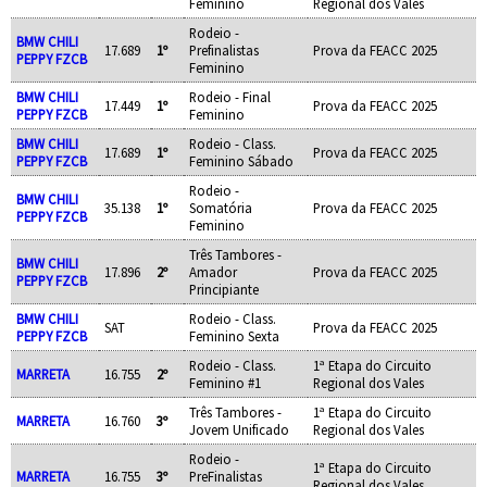
Feminino
Regional dos Vales
Rodeio -
BMW CHILI
17.689
1º
Prefinalistas
Prova da FEACC 2025
PEPPY FZCB
Feminino
BMW CHILI
Rodeio - Final
17.449
1º
Prova da FEACC 2025
PEPPY FZCB
Feminino
BMW CHILI
Rodeio - Class.
17.689
1º
Prova da FEACC 2025
PEPPY FZCB
Feminino Sábado
Rodeio -
BMW CHILI
35.138
1º
Somatória
Prova da FEACC 2025
PEPPY FZCB
Feminino
Três Tambores -
BMW CHILI
17.896
2º
Amador
Prova da FEACC 2025
PEPPY FZCB
Principiante
BMW CHILI
Rodeio - Class.
SAT
Prova da FEACC 2025
PEPPY FZCB
Feminino Sexta
Rodeio - Class.
1ª Etapa do Circuito
MARRETA
16.755
2º
Feminino #1
Regional dos Vales
Três Tambores -
1ª Etapa do Circuito
MARRETA
16.760
3º
Jovem Unificado
Regional dos Vales
Rodeio -
1ª Etapa do Circuito
MARRETA
16.755
3º
PreFinalistas
Regional dos Vales