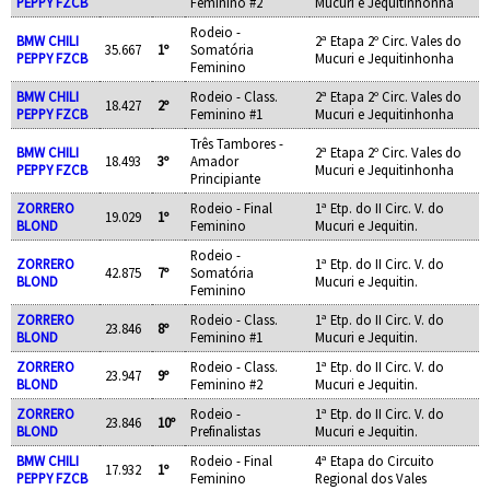
PEPPY FZCB
Feminino #2
Mucuri e Jequitinhonha
Rodeio -
BMW CHILI
2ª Etapa 2º Circ. Vales do
35.667
1º
Somatória
PEPPY FZCB
Mucuri e Jequitinhonha
Feminino
BMW CHILI
Rodeio - Class.
2ª Etapa 2º Circ. Vales do
18.427
2º
PEPPY FZCB
Feminino #1
Mucuri e Jequitinhonha
Três Tambores -
BMW CHILI
2ª Etapa 2º Circ. Vales do
18.493
3º
Amador
PEPPY FZCB
Mucuri e Jequitinhonha
Principiante
ZORRERO
Rodeio - Final
1ª Etp. do II Circ. V. do
19.029
1º
BLOND
Feminino
Mucuri e Jequitin.
Rodeio -
ZORRERO
1ª Etp. do II Circ. V. do
42.875
7º
Somatória
BLOND
Mucuri e Jequitin.
Feminino
ZORRERO
Rodeio - Class.
1ª Etp. do II Circ. V. do
23.846
8º
BLOND
Feminino #1
Mucuri e Jequitin.
ZORRERO
Rodeio - Class.
1ª Etp. do II Circ. V. do
23.947
9º
BLOND
Feminino #2
Mucuri e Jequitin.
ZORRERO
Rodeio -
1ª Etp. do II Circ. V. do
23.846
10º
BLOND
Prefinalistas
Mucuri e Jequitin.
BMW CHILI
Rodeio - Final
4ª Etapa do Circuito
17.932
1º
PEPPY FZCB
Feminino
Regional dos Vales