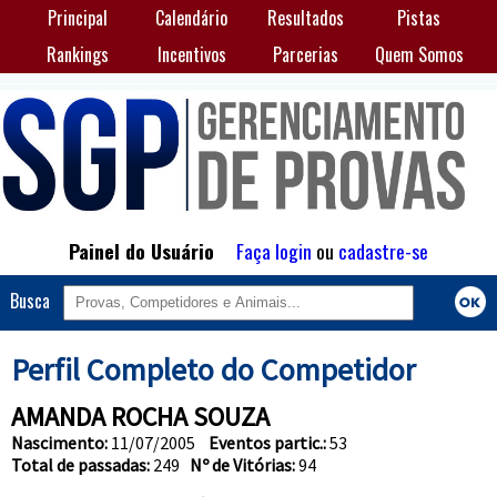
Principal
Calendário
Resultados
Pistas
Rankings
Incentivos
Parcerias
Quem Somos
Painel do Usuário
Faça login
ou
cadastre-se
Busca
Perfil Completo do Competidor
AMANDA ROCHA SOUZA
Nascimento:
11/07/2005
Eventos partic.:
53
Total de passadas:
249
Nº de Vitórias:
94