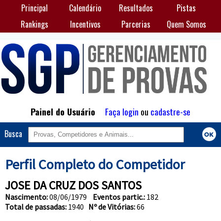
Principal
Calendário
Resultados
Pistas
Rankings
Incentivos
Parcerias
Quem Somos
Painel do Usuário
Faça login
ou
cadastre-se
Busca
Perfil Completo do Competidor
JOSE DA CRUZ DOS SANTOS
Nascimento:
08/06/1979
Eventos partic.:
182
Total de passadas:
1940
Nº de Vitórias:
66