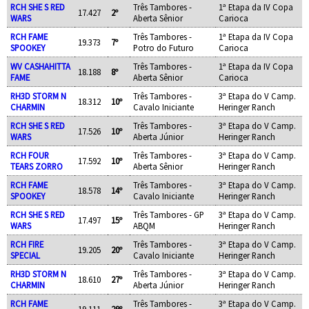
RCH SHE S RED
Três Tambores -
1ª Etapa da IV Copa
17.427
2º
WARS
Aberta Sênior
Carioca
RCH FAME
Três Tambores -
1ª Etapa da IV Copa
19.373
7º
SPOOKEY
Potro do Futuro
Carioca
WV CASHAHITTA
Três Tambores -
1ª Etapa da IV Copa
18.188
8º
FAME
Aberta Sênior
Carioca
RH3D STORM N
Três Tambores -
3ª Etapa do V Camp.
18.312
10º
CHARMIN
Cavalo Iniciante
Heringer Ranch
RCH SHE S RED
Três Tambores -
3ª Etapa do V Camp.
17.526
10º
WARS
Aberta Júnior
Heringer Ranch
RCH FOUR
Três Tambores -
3ª Etapa do V Camp.
17.592
10º
TEARS ZORRO
Aberta Sênior
Heringer Ranch
RCH FAME
Três Tambores -
3ª Etapa do V Camp.
18.578
14º
SPOOKEY
Cavalo Iniciante
Heringer Ranch
RCH SHE S RED
Três Tambores - GP
3ª Etapa do V Camp.
17.497
15º
WARS
ABQM
Heringer Ranch
RCH FIRE
Três Tambores -
3ª Etapa do V Camp.
19.205
20º
SPECIAL
Cavalo Iniciante
Heringer Ranch
RH3D STORM N
Três Tambores -
3ª Etapa do V Camp.
18.610
27º
CHARMIN
Aberta Júnior
Heringer Ranch
RCH FAME
Três Tambores -
3ª Etapa do V Camp.