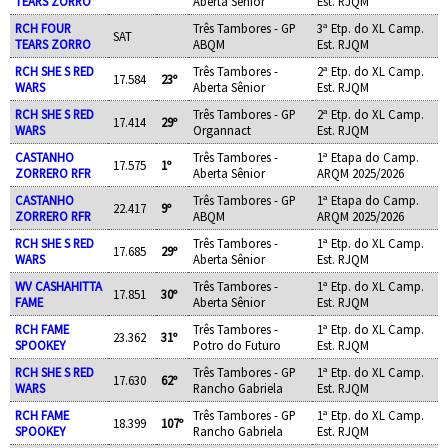
TEARS ZORRO
Aberta Sênior
Est. RJQM
RCH FOUR
Três Tambores - GP
3ª Etp. do XL Camp.
SAT
TEARS ZORRO
ABQM
Est. RJQM
RCH SHE S RED
Três Tambores -
2ª Etp. do XL Camp.
17.584
23º
WARS
Aberta Sênior
Est. RJQM
RCH SHE S RED
Três Tambores - GP
2ª Etp. do XL Camp.
17.414
29º
WARS
Organnact
Est. RJQM
CASTANHO
Três Tambores -
1ª Etapa do Camp.
17.575
1º
ZORRERO RFR
Aberta Sênior
ARQM 2025/2026
CASTANHO
Três Tambores - GP
1ª Etapa do Camp.
22.417
9º
ZORRERO RFR
ABQM
ARQM 2025/2026
RCH SHE S RED
Três Tambores -
1ª Etp. do XL Camp.
17.685
29º
WARS
Aberta Sênior
Est. RJQM
WV CASHAHITTA
Três Tambores -
1ª Etp. do XL Camp.
17.851
30º
FAME
Aberta Sênior
Est. RJQM
RCH FAME
Três Tambores -
1ª Etp. do XL Camp.
23.362
31º
SPOOKEY
Potro do Futuro
Est. RJQM
RCH SHE S RED
Três Tambores - GP
1ª Etp. do XL Camp.
17.630
62º
WARS
Rancho Gabriela
Est. RJQM
RCH FAME
Três Tambores - GP
1ª Etp. do XL Camp.
18.399
107º
SPOOKEY
Rancho Gabriela
Est. RJQM