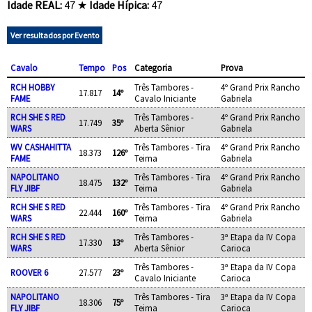
Idade REAL:
47 ★
Idade Hípica:
47
Ver resultados por Evento
Cavalo
Tempo
Pos
Categoria
Prova
RCH HOBBY
Três Tambores -
4º Grand Prix Rancho
17.817
14º
FAME
Cavalo Iniciante
Gabriela
RCH SHE S RED
Três Tambores -
4º Grand Prix Rancho
17.749
35º
WARS
Aberta Sênior
Gabriela
WV CASHAHITTA
Três Tambores - Tira
4º Grand Prix Rancho
18.373
126º
FAME
Teima
Gabriela
NAPOLITANO
Três Tambores - Tira
4º Grand Prix Rancho
18.475
132º
FLY JIBF
Teima
Gabriela
RCH SHE S RED
Três Tambores - Tira
4º Grand Prix Rancho
22.444
160º
WARS
Teima
Gabriela
RCH SHE S RED
Três Tambores -
3ª Etapa da IV Copa
17.330
13º
WARS
Aberta Sênior
Carioca
Três Tambores -
3ª Etapa da IV Copa
ROOVER 6
27.577
23º
Cavalo Iniciante
Carioca
NAPOLITANO
Três Tambores - Tira
3ª Etapa da IV Copa
18.306
75º
FLY JIBF
Teima
Carioca