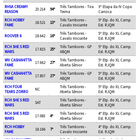
RHSA CREAMY
Três Tambores - Tira
3ª Etapa da IV Copa
23.214
94º
REASON
Teima
Carioca
RCH HOBBY
Três Tambores -
5ª Etp. do XL Camp.
18.521
13º
FAME
Cavalo Iniciante
Est. RJQM
Três Tambores -
5ª Etp. do XL Camp.
ROOVER 6
18.642
16º
Cavalo Iniciante
Est. RJQM
RCH SHE S RED
Três Tambores - GP
5ª Etp. do XL Camp.
17.815
25º
WARS
ABQM
Est. RJQM
WV CASHAHITTA
Três Tambores -
5ª Etp. do XL Camp.
17.662
27º
FAME
Aberta Sênior
Est. RJQM
WV CASHAHITTA
Três Tambores - GP
5ª Etp. do XL Camp.
17.857
27º
FAME
ABQM
Est. RJQM
RCH FOUR
Três Tambores -
5ª Etp. do XL Camp.
NC
TEARS ZORRO
Aberta Sênior
Est. RJQM
RCH SHE S RED
Três Tambores -
5ª Etp. do XL Camp.
SAT
WARS
Aberta Sênior
Est. RJQM
RCH SHE S RED
Três Tambores -
4ª Etp. do XL Camp.
17.083
4º
WARS
Aberta Sênior
Est. RJQM
RCH HOBBY
Três Tambores -
4ª Etp. do XL Camp.
18.166
7º
FAME
Cavalo Iniciante
Est. RJQM