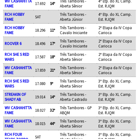
WV CASHAHITTA
Três Tambores -
4ª Etp. do XL Camp.
17.692
14º
FAME
Aberta Sênior
Est. RJQM
RCH HOBBY
Três Tambores -
4ª Etp. do XL Camp.
SAT
FAME
Aberta Júnior
Est. RJQM
RCH HOBBY
Três Tambores -
2ª Etapa da IV Copa
18.296
11º
FAME
Cavalo Iniciante
Carioca
Três Tambores -
2ª Etapa da IV Copa
ROOVER 6
18.496
17º
Cavalo Iniciante
Carioca
RCH SHE S RED
Três Tambores -
2ª Etapa da IV Copa
17.587
18º
WARS
Aberta Sênior
Carioca
WV CASHAHITTA
Três Tambores -
2ª Etapa da IV Copa
17.859
21º
FAME
Aberta Sênior
Carioca
RCH SHE S RED
Três Tambores -
3ª Etp. do XL Camp.
17.080
9º
WARS
Aberta Sênior
Est. RJQM
STREAKIN OF
Três Tambores -
3ª Etp. do XL Camp.
19.014
14º
SHADY AB
Aberta Castrado
Est. RJQM
WV CASHAHITTA
Três Tambores - GP
3ª Etp. do XL Camp.
18.027
32º
FAME
ABQM
Est. RJQM
WV CASHAHITTA
Três Tambores -
3ª Etp. do XL Camp.
18.015
44º
FAME
Aberta Sênior
Est. RJQM
RCH FOUR
Três Tambores -
3ª Etp. do XL Camp.
SAT