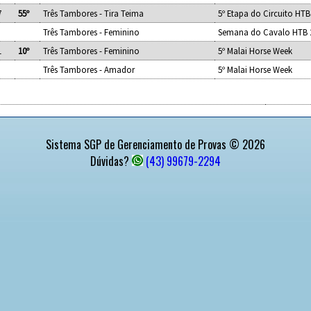
7
55º
Três Tambores - Tira Teima
5º Etapa do Circuito HTB
Três Tambores - Feminino
Semana do Cavalo HTB 
1
10º
Três Tambores - Feminino
5º Malai Horse Week
Três Tambores - Amador
5º Malai Horse Week
Sistema SGP de Gerenciamento de Provas © 2026
Dúvidas?
(43) 99679-2294