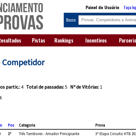
Painel do Usuário
Faça lo
Busca
Resultados
Pistas
Rankings
Incentivos
Parceri
o Competidor
os partic.:
4
Total de passadas:
5
Nº de Vitórias:
1
4
o
Pos
Categoria
Prova
9
1º
Três Tambores - Amador Principiante
3ª Etapa Circuito HTB 20