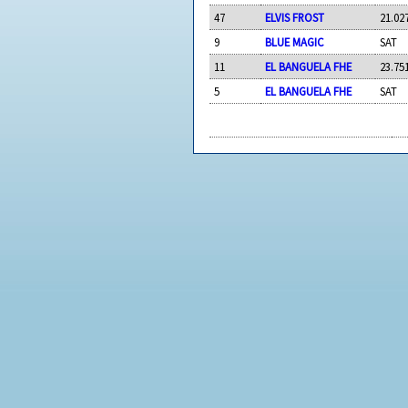
47
ELVIS FROST
21.02
9
BLUE MAGIC
SAT
11
EL BANGUELA FHE
23.75
5
EL BANGUELA FHE
SAT