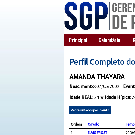
Principal
Calendário
Perfil Completo d
AMANDA THAYARA
Nascimento:
07/05/2002
Event
Idade REAL:
24 ★
Idade Hípica:
2
Ver resultados por Evento
Ordem
Cavalo
Temp
1
ELVIS FROST
20.39