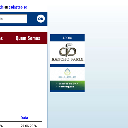
gin
ou
cadastre-se
as
Quem Somos
APOIO
Data
24
29-06-2024