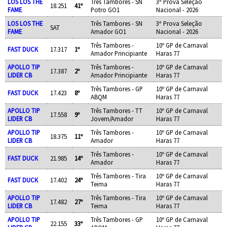
LOS LOS THE
Três Tambores - SN
3ª Prova Seleção
18.251
41º
FAME
Potro GO1
Nacional - 2026
LOS LOS THE
Três Tambores - SN
3ª Prova Seleção
SAT
FAME
Amador GO1
Nacional - 2026
Três Tambores -
10º GP de Carnaval
FAST DUCK
17.317
1º
Amador Principiante
Haras 77
APOLLO TIP
Três Tambores -
10º GP de Carnaval
17.387
2º
LIDER CB
Amador Principiante
Haras 77
Três Tambores - GP
10º GP de Carnaval
FAST DUCK
17.423
8º
ABQM
Haras 77
APOLLO TIP
Três Tambores - TT
10º GP de Carnaval
17.558
9º
LIDER CB
Jovem/Amador
Haras 77
APOLLO TIP
Três Tambores -
10º GP de Carnaval
18.375
11º
LIDER CB
Amador
Haras 77
Três Tambores -
10º GP de Carnaval
FAST DUCK
21.985
14º
Amador
Haras 77
Três Tambores - Tira
10º GP de Carnaval
FAST DUCK
17.402
24º
Teima
Haras 77
APOLLO TIP
Três Tambores - Tira
10º GP de Carnaval
17.482
27º
LIDER CB
Teima
Haras 77
APOLLO TIP
Três Tambores - GP
10º GP de Carnaval
22.155
33º