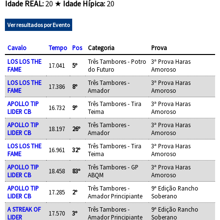
Idade REAL:
20 ★
Idade Hípica:
20
Ver resultados por Evento
Cavalo
Tempo
Pos
Categoria
Prova
LOS LOS THE
Três Tambores - Potro
3ª Prova Haras
17.041
5º
FAME
do Futuro
Amoroso
LOS LOS THE
Três Tambores -
3ª Prova Haras
17.386
8º
FAME
Amador
Amoroso
APOLLO TIP
Três Tambores - Tira
3ª Prova Haras
16.732
9º
LIDER CB
Teima
Amoroso
APOLLO TIP
Três Tambores -
3ª Prova Haras
18.197
26º
LIDER CB
Amador
Amoroso
LOS LOS THE
Três Tambores - Tira
3ª Prova Haras
16.961
32º
FAME
Teima
Amoroso
APOLLO TIP
Três Tambores - GP
3ª Prova Haras
18.458
83º
LIDER CB
ABQM
Amoroso
APOLLO TIP
Três Tambores -
9ª Edição Rancho
17.285
2º
LIDER CB
Amador Principiante
Soberano
A STREAK OF
Três Tambores -
9ª Edição Rancho
17.570
3º
LIDER
Amador Principiante
Soberano