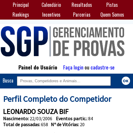
Principal
Calendário
Resultados
Pistas
Rankings
Incentivos
Parcerias
Quem Somos
Painel do Usuário
Faça login
ou
cadastre-se
Busca
Perfil Completo do Competidor
LEONARDO SOUZA BIF
Nascimento:
22/03/2006
Eventos partic.:
84
Total de passadas:
658
Nº de Vitórias:
20