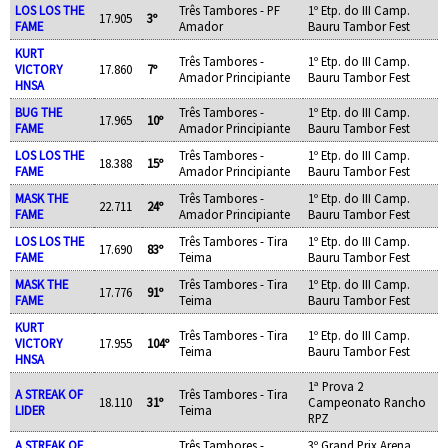
LOS LOS THE
Três Tambores - PF
1º Etp. do III Camp.
17.905
3º
FAME
Amador
Bauru Tambor Fest
KURT
Três Tambores -
1º Etp. do III Camp.
VICTORY
17.860
7º
Amador Principiante
Bauru Tambor Fest
HNSA
BUG THE
Três Tambores -
1º Etp. do III Camp.
17.965
10º
FAME
Amador Principiante
Bauru Tambor Fest
LOS LOS THE
Três Tambores -
1º Etp. do III Camp.
18.388
15º
FAME
Amador Principiante
Bauru Tambor Fest
MASK THE
Três Tambores -
1º Etp. do III Camp.
22.711
24º
FAME
Amador Principiante
Bauru Tambor Fest
LOS LOS THE
Três Tambores - Tira
1º Etp. do III Camp.
17.690
83º
FAME
Teima
Bauru Tambor Fest
MASK THE
Três Tambores - Tira
1º Etp. do III Camp.
17.776
91º
FAME
Teima
Bauru Tambor Fest
KURT
Três Tambores - Tira
1º Etp. do III Camp.
VICTORY
17.955
104º
Teima
Bauru Tambor Fest
HNSA
1ª Prova 2
A STREAK OF
Três Tambores - Tira
18.110
31º
Campeonato Rancho
LIDER
Teima
RPZ
A STREAK OF
Três Tambores -
3º Grand Prix Arena