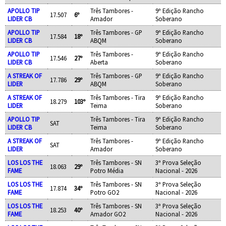
APOLLO TIP
Três Tambores -
9ª Edição Rancho
17.507
6º
LIDER CB
Amador
Soberano
APOLLO TIP
Três Tambores - GP
9ª Edição Rancho
17.584
18º
LIDER CB
ABQM
Soberano
APOLLO TIP
Três Tambores -
9ª Edição Rancho
17.546
27º
LIDER CB
Aberta
Soberano
A STREAK OF
Três Tambores - GP
9ª Edição Rancho
17.786
29º
LIDER
ABQM
Soberano
A STREAK OF
Três Tambores - Tira
9ª Edição Rancho
18.279
103º
LIDER
Teima
Soberano
APOLLO TIP
Três Tambores - Tira
9ª Edição Rancho
SAT
LIDER CB
Teima
Soberano
A STREAK OF
Três Tambores -
9ª Edição Rancho
SAT
LIDER
Amador
Soberano
LOS LOS THE
Três Tambores - SN
3ª Prova Seleção
18.063
29º
FAME
Potro Média
Nacional - 2026
LOS LOS THE
Três Tambores - SN
3ª Prova Seleção
17.874
34º
FAME
Potro GO2
Nacional - 2026
LOS LOS THE
Três Tambores - SN
3ª Prova Seleção
18.253
40º
FAME
Amador GO2
Nacional - 2026