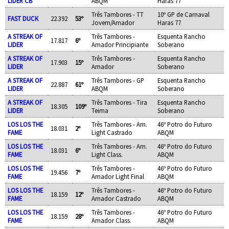
LIDER CB
ABQM
Haras 77
Três Tambores - TT
10º GP de Carnaval
FAST DUCK
22.392
53º
Jovem/Amador
Haras 77
A STREAK OF
Três Tambores -
Esquenta Rancho
17.817
6º
LIDER
Amador Principiante
Soberano
A STREAK OF
Três Tambores -
Esquenta Rancho
17.903
15º
LIDER
Amador
Soberano
A STREAK OF
Três Tambores - GP
Esquenta Rancho
22.887
61º
LIDER
ABQM
Soberano
A STREAK OF
Três Tambores - Tira
Esquenta Rancho
18.305
109º
LIDER
Teima
Soberano
LOS LOS THE
Três Tambores - Am.
46º Potro do Futuro
18.031
2º
FAME
Light Castrado
ABQM
LOS LOS THE
Três Tambores - Am.
46º Potro do Futuro
18.031
6º
FAME
Light Class.
ABQM
LOS LOS THE
Três Tambores -
46º Potro do Futuro
19.456
7º
FAME
Amador Light Final
ABQM
LOS LOS THE
Três Tambores -
46º Potro do Futuro
18.159
12º
FAME
Amador Castrado
ABQM
LOS LOS THE
Três Tambores -
46º Potro do Futuro
18.159
28º
FAME
Amador Class.
ABQM