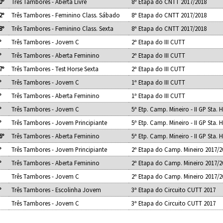
0º
Três Tambores - Aberta Livre
8ª Etapa do CNTT 2017/2018
2º
Três Tambores - Feminino Class. Sábado
8ª Etapa do CNTT 2017/2018
8º
Três Tambores - Feminino Class. Sexta
8ª Etapa do CNTT 2017/2018
º
Três Tambores - Jovem C
2ª Etapa do III CUTT
º
Três Tambores - Aberta Feminino
2ª Etapa do III CUTT
7º
Três Tambores - Test Horse Sexta
2ª Etapa do III CUTT
º
Três Tambores - Jovem C
1ª Etapa do III CUTT
º
Três Tambores - Aberta Feminino
1ª Etapa do III CUTT
º
Três Tambores - Jovem C
5ª Etp. Camp. Mineiro - II GP Sta. 
º
Três Tambores - Jovem Principiante
5ª Etp. Camp. Mineiro - II GP Sta. 
6º
Três Tambores - Aberta Feminino
5ª Etp. Camp. Mineiro - II GP Sta. 
º
Três Tambores - Jovem Principiante
2ª Etapa do Camp. Mineiro 2017/2
º
Três Tambores - Aberta Feminino
2ª Etapa do Camp. Mineiro 2017/2
Três Tambores - Jovem C
2ª Etapa do Camp. Mineiro 2017/2
º
Três Tambores - Escolinha Jovem
3ª Etapa do Circuito CUTT 2017
Três Tambores - Jovem C
3ª Etapa do Circuito CUTT 2017