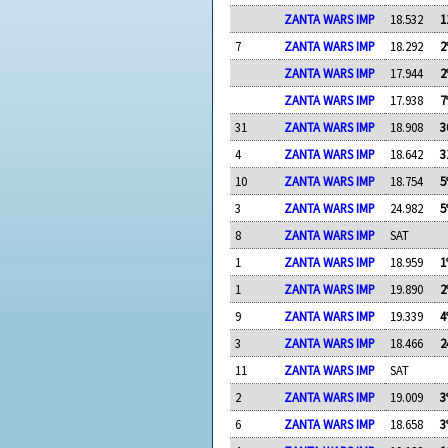
ZANTA WARS IMP
18.532
1
7
ZANTA WARS IMP
18.292
2
ZANTA WARS IMP
17.944
2
ZANTA WARS IMP
17.938
7
31
ZANTA WARS IMP
18.908
3
4
ZANTA WARS IMP
18.642
3
10
ZANTA WARS IMP
18.754
5
3
ZANTA WARS IMP
24.982
5
8
ZANTA WARS IMP
SAT
1
ZANTA WARS IMP
18.959
1
1
ZANTA WARS IMP
19.890
2
9
ZANTA WARS IMP
19.339
4
3
ZANTA WARS IMP
18.466
2
11
ZANTA WARS IMP
SAT
2
ZANTA WARS IMP
19.009
3
6
ZANTA WARS IMP
18.658
3