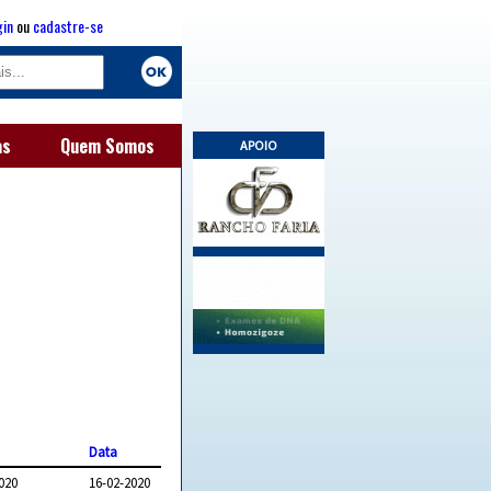
gin
ou
cadastre-se
as
Quem Somos
APOIO
Data
020
16-02-2020