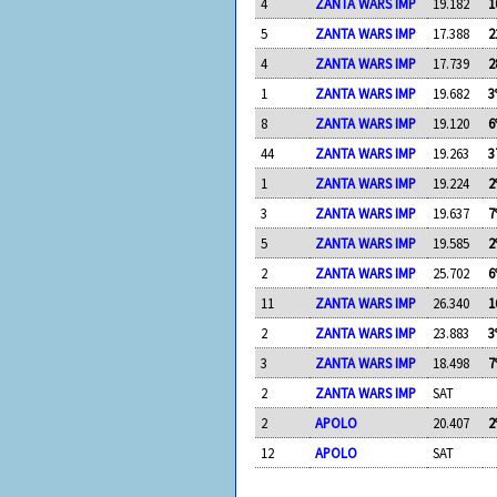
4
ZANTA WARS IMP
19.182
1
5
ZANTA WARS IMP
17.388
2
4
ZANTA WARS IMP
17.739
2
1
ZANTA WARS IMP
19.682
3
8
ZANTA WARS IMP
19.120
6
44
ZANTA WARS IMP
19.263
3
1
ZANTA WARS IMP
19.224
2
3
ZANTA WARS IMP
19.637
7
5
ZANTA WARS IMP
19.585
2
2
ZANTA WARS IMP
25.702
6
11
ZANTA WARS IMP
26.340
1
2
ZANTA WARS IMP
23.883
3
3
ZANTA WARS IMP
18.498
7
2
ZANTA WARS IMP
SAT
2
APOLO
20.407
2
12
APOLO
SAT