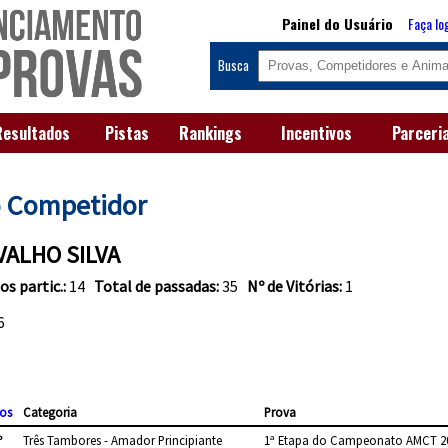
Painel do Usuário
Faça lo
Busca
Resultados
Pistas
Rankings
Incentivos
Parceri
o Competidor
VALHO SILVA
os partic.:
14
Total de passadas:
35
Nº de Vitórias:
1
6
os
Categoria
Prova
º
Três Tambores - Amador Principiante
1ª Etapa do Campeonato AMCT 2