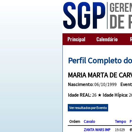
Principal
Calendário
Perfil Completo d
MARIA MARTA DE CAR
Nascimento:
06/10/1999
Event
Idade REAL:
26 ★
Idade Hípica:
2
Ver resultados por Evento
Ordem
Cavalo
Tempo
P
ZANTA WARS IMP
19.029
6