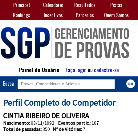
Principal
Calendário
Resultados
Pistas
Rankings
Incentivos
Parcerias
Quem Somos
Painel do Usuário
Faça login
ou
cadastre-se
Busca
Perfil Completo do Competidor
CINTIA RIBEIRO DE OLIVEIRA
Nascimento:
03/11/1992
Eventos partic.:
107
Total de passadas:
350
Nº de Vitórias:
7