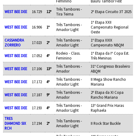
Feminino
Bauru Tambor Fest
Três Tambores -
WEST BEE DEE
16.729
12º
2ª Etapa Circuito 3T 2025
Tira Teima
1ª Etapa XXII
Três Tambores -
WEST BEE DEE
16.906
1º
Campeonato Regional
Amador Light
Oeste
CASSANDRA
Três Tambores -
1º Etapa XXIX
17.023
2º
ZORRERO
Amador Light
Campeonato NBQM
Rodeio - Class.
1ª Etapa da Iª Copa Est.
WEST BEE DEE
17.052
4º
Feminino
Três Meninas
Três Tambores -
31º Congresso Brasileiro
WEST BEE DEE
17.106
13º
Amador
ABQM
Três Tambores -
II Mega Show Rancho
WEST BEE DEE
17.172
4º
Amador Light
Mariana
Três Tambores -
2ª Etapa da XI Copa
WEST BEE DEE
17.187
9º
Amador
Rancho Mariana
Três Tambores -
13º Grand Prix Haras
WEST BEE DEE
17.193
4º
Amador Light
Raphaela
TRES
Três Tambores -
DIAMOND SIX
17.194
2º
II Rock Star Buckle
Amador Light
RCH