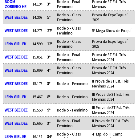
BOOM
Rodeio - Final
Prova de 3T Est. Três
14.194
3º
ZORRERO HR
Feminino
Meninas
Rodeio - Class.
Prova da ExpoTaguaí
WEST BEE DEE
14.203
5º
Feminino
2023
Rodeio - Class.
WEST BEE DEE
14.273
27º
5º Mega Show de Pirajuí
Feminino
Rodeio - Class.
Prova da ExpoTaguaí
LENA GIRL EK
14.599
12º
Feminino
2023
Rodeio - Final
Prova de 3T Est. Três
WEST BEE DEE
15.051
3º
Feminino
Meninas 2024
Rodeio - Class.
Prova de 3T Est. Três
WEST BEE DEE
15.099
4º
Feminino
Meninas 2024
II Prova de 3T Est. Três
WEST BEE DEE
15.173
3º
Rodeio - Feminino
Meninas 2024
III Prova de 3T Est. Três
LENA GIRL EK
15.467
8º
Rodeio - Feminino
Meninas 2024
III Prova de 3T Est. Três
WEST BEE DEE
15.550
9º
Rodeio - Feminino
Meninas 2024
Rodeio - Final
II Prova de 3T Est. Três
WEST BEE DEE
15.665
3º
Feminino
Meninas 2024
Rodeio - Class.
4º Etp. do III Camp.
LENA GIRL EK
16.131
34º