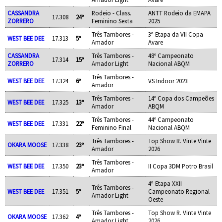
CASSANDRA
Rodeio - Class.
ANTT Rodeio da EMAPA
17.308
24º
ZORRERO
Feminino Sexta
2025
Três Tambores -
3ª Etapa da VII Copa
WEST BEE DEE
17.313
5º
Amador
Avare
CASSANDRA
Três Tambores -
48º Campeonato
17.314
15º
ZORRERO
Amador Light
Nacional ABQM
Três Tambores -
WEST BEE DEE
17.324
6º
VS Indoor 2023
Amador
Três Tambores -
14º Copa dos Campeões
WEST BEE DEE
17.325
13º
Amador
ABQM
Três Tambores -
44º Campeonato
WEST BEE DEE
17.331
22º
Feminino Final
Nacional ABQM
Três Tambores -
Top Show R. Vinte Vinte
OKARA MOOSE
17.338
23º
Amador
2026
Três Tambores -
WEST BEE DEE
17.350
23º
II Copa 3DM Potro Brasil
Amador
4ª Etapa XXII
Três Tambores -
WEST BEE DEE
17.351
5º
Campeonato Regional
Amador Light
Oeste
Três Tambores -
Top Show R. Vinte Vinte
OKARA MOOSE
17.362
4º
Amador Light
2026