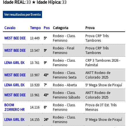
Idade REAL:
33 ★
Idade Hípica:
33
Ver resultados por Evento
Cavalo
Tempo
Pos
Categoria
Prova
Rodeio - Class.
Prova CRP Três
WEST BEE DEE
13.449
5º
Feminino
Tambores
Rodeio - Final
Prova CRP Três
WEST BEE DEE
13.547
9º
Feminino
Tambores
Rodeio - Class.
CRP 3 Tambores 2026 -
LENA GIRL EK
13.761
9º
Feminino
Palmital
Rodeio - Class.
ANTT Rodeio de
WEST BEE DEE
13.907
43º
Feminino Sexta
Colorado 2025
LENA GIRL EK
13.920
7º
Rodeio - Aberta
5º Mega Show de Pirajuí
Rodeio - Class.
ANTT Rodeio de
WEST BEE DEE
13.961
43º
Feminino Sábado
Colorado 2025
BOOM
Rodeio - Class.
Prova de 3T Est. Três
14.116
6º
ZORRERO HR
Feminino
Meninas
Rodeio - Class.
LENA GIRL EK
14.155
24º
5º Mega Show de Pirajuí
Feminino