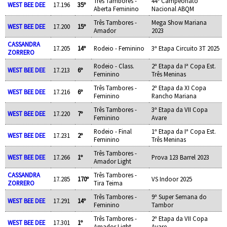
Três Tambores -
44º Campeonato
WEST BEE DEE
17.196
35º
Aberta Feminino
Nacional ABQM
Três Tambores -
Mega Show Mariana
WEST BEE DEE
17.200
15º
Amador
2023
CASSANDRA
17.205
14º
Rodeio - Feminino
3ª Etapa Circuito 3T 2025
ZORRERO
Rodeio - Class.
2ª Etapa da Iª Copa Est.
WEST BEE DEE
17.213
6º
Feminino
Três Meninas
Três Tambores -
2ª Etapa da XI Copa
WEST BEE DEE
17.216
6º
Feminino
Rancho Mariana
Três Tambores -
3ª Etapa da VII Copa
WEST BEE DEE
17.220
7º
Feminino
Avare
Rodeio - Final
1ª Etapa da Iª Copa Est.
WEST BEE DEE
17.231
2º
Feminino
Três Meninas
Três Tambores -
WEST BEE DEE
17.266
1º
Prova 123 Barrel 2023
Amador Light
CASSANDRA
Três Tambores -
17.285
170º
VS Indoor 2025
ZORRERO
Tira Teima
Três Tambores -
9ª Super Semana do
WEST BEE DEE
17.291
14º
Feminino
Tambor
Três Tambores -
2ª Etapa da VII Copa
WEST BEE DEE
17.301
1º
Amador Light
Avare