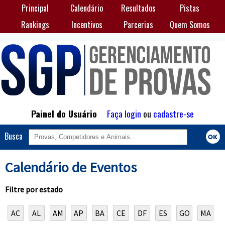
Principal
Calendário
Resultados
Pistas
Rankings
Incentivos
Parcerias
Quem Somos
Painel do Usuário
Faça login
ou
cadastre-se
Busca
Calendário de Eventos
Filtre por estado
AC
AL
AM
AP
BA
CE
DF
ES
GO
MA