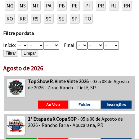
MG
MS
MT
PA
PB
PE
PI
PR
RJ
RN
RO
RR
RS
SC
SE
SP
TO
Filtre por data
Início:
Final:
Agosto de 2026
Top Show R. Vinte Vinte 2026
- 03 a 08 de Agosto
de 2026 - Ziran Ranch - Tietê, SP
Ao Vivo
Folder
Inscrições
1ª Etapa da X Copa SGP
- 05 a 08 de Agosto de
2026 - Rancho Faria - Apucarana, PR