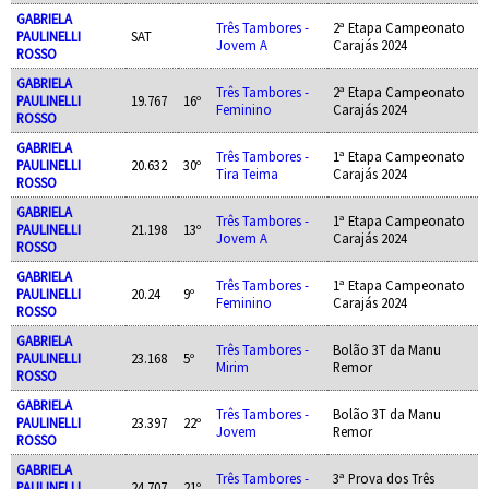
GABRIELA
Três Tambores -
2ª Etapa Campeonato
PAULINELLI
SAT
Jovem A
Carajás 2024
ROSSO
GABRIELA
Três Tambores -
2ª Etapa Campeonato
PAULINELLI
19.767
16º
Feminino
Carajás 2024
ROSSO
GABRIELA
Três Tambores -
1ª Etapa Campeonato
PAULINELLI
20.632
30º
Tira Teima
Carajás 2024
ROSSO
GABRIELA
Três Tambores -
1ª Etapa Campeonato
PAULINELLI
21.198
13º
Jovem A
Carajás 2024
ROSSO
GABRIELA
Três Tambores -
1ª Etapa Campeonato
PAULINELLI
20.24
9º
Feminino
Carajás 2024
ROSSO
GABRIELA
Três Tambores -
Bolão 3T da Manu
PAULINELLI
23.168
5º
Mirim
Remor
ROSSO
GABRIELA
Três Tambores -
Bolão 3T da Manu
PAULINELLI
23.397
22º
Jovem
Remor
ROSSO
GABRIELA
Três Tambores -
3ª Prova dos Três
PAULINELLI
24.707
21º