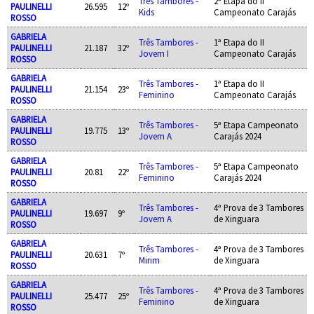
Três Tambores -
2ª Etapa do II
PAULINELLI
26.595
12º
Kids
Campeonato Carajás
ROSSO
GABRIELA
Três Tambores -
1ª Etapa do II
PAULINELLI
21.187
32º
Jovem I
Campeonato Carajás
ROSSO
GABRIELA
Três Tambores -
1ª Etapa do II
PAULINELLI
21.154
23º
Feminino
Campeonato Carajás
ROSSO
GABRIELA
Três Tambores -
5ª Etapa Campeonato
PAULINELLI
19.775
13º
Jovem A
Carajás 2024
ROSSO
GABRIELA
Três Tambores -
5ª Etapa Campeonato
PAULINELLI
20.81
22º
Feminino
Carajás 2024
ROSSO
GABRIELA
Três Tambores -
4ª Prova de 3 Tambores
PAULINELLI
19.697
9º
Jovem A
de Xinguara
ROSSO
GABRIELA
Três Tambores -
4ª Prova de 3 Tambores
PAULINELLI
20.631
7º
Mirim
de Xinguara
ROSSO
GABRIELA
Três Tambores -
4ª Prova de 3 Tambores
PAULINELLI
25.477
25º
Feminino
de Xinguara
ROSSO