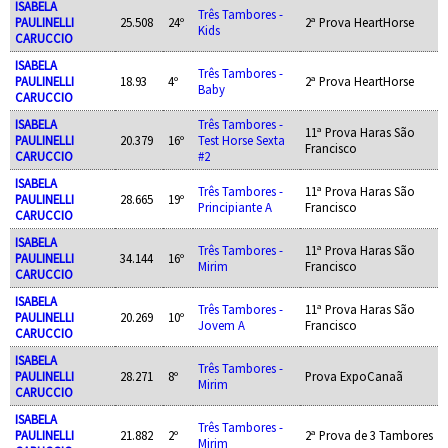
ISABELA
Três Tambores -
PAULINELLI
25.508
24º
2ª Prova HeartHorse
Kids
CARUCCIO
ISABELA
Três Tambores -
PAULINELLI
18.93
4º
2ª Prova HeartHorse
Baby
CARUCCIO
ISABELA
Três Tambores -
11ª Prova Haras São
PAULINELLI
20.379
16º
Test Horse Sexta
Francisco
CARUCCIO
#2
ISABELA
Três Tambores -
11ª Prova Haras São
PAULINELLI
28.665
19º
Principiante A
Francisco
CARUCCIO
ISABELA
Três Tambores -
11ª Prova Haras São
PAULINELLI
34.144
16º
Mirim
Francisco
CARUCCIO
ISABELA
Três Tambores -
11ª Prova Haras São
PAULINELLI
20.269
10º
Jovem A
Francisco
CARUCCIO
ISABELA
Três Tambores -
PAULINELLI
28.271
8º
Prova ExpoCanaã
Mirim
CARUCCIO
ISABELA
Três Tambores -
PAULINELLI
21.882
2º
2ª Prova de 3 Tambores
Mirim