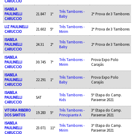
CARUCCIO
ISABELA
Três Tambores -
PAULINELLI
21.847
1º
2ª Prova de 3 Tambores
Baby
CARUCCIO
LIZ PAULINELLI
Três Tambores -
21.602
5º
2ª Prova de 3 Tambores
CARUCCIO
Mirim
ISABELA
Três Tambores -
PAULINELLI
24.31
2º
2ª Prova de 3 Tambores
Baby
CARUCCIO
ISABELA
Três Tambores -
Prova Expo Polo
PAULINELLI
30.745
7º
Mirim
Carajás
CARUCCIO
ISABELA
Três Tambores -
Prova Expo Polo
PAULINELLI
22.291
1º
Baby
Carajás
CARUCCIO
ISABELA
Três Tambores -
5ª Etapa do Camp.
PAULINELLI
SAT
Kids
Paraense 2021
CARUCCIO
VITORIA RIBEIRO
Três Tambores -
3ª Etapa do Camp.
19.283
5º
DOS SANTOS
Principiante A
Paraense 2021
ISABELA
Três Tambores -
3ª Etapa do Camp.
PAULINELLI
23.071
11º
Mirim
Paraense 2021
CARUCCIO