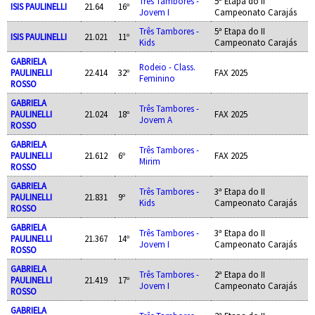
Três Tambores -
5ª Etapa do II
ISIS PAULINELLI
21.64
16º
Jovem I
Campeonato Carajás
Três Tambores -
5ª Etapa do II
ISIS PAULINELLI
21.021
11º
Kids
Campeonato Carajás
GABRIELA
Rodeio - Class.
PAULINELLI
22.414
32º
FAX 2025
Feminino
ROSSO
GABRIELA
Três Tambores -
PAULINELLI
21.024
18º
FAX 2025
Jovem A
ROSSO
GABRIELA
Três Tambores -
PAULINELLI
21.612
6º
FAX 2025
Mirim
ROSSO
GABRIELA
Três Tambores -
3ª Etapa do II
PAULINELLI
21.831
9º
Kids
Campeonato Carajás
ROSSO
GABRIELA
Três Tambores -
3ª Etapa do II
PAULINELLI
21.367
14º
Jovem I
Campeonato Carajás
ROSSO
GABRIELA
Três Tambores -
2ª Etapa do II
PAULINELLI
21.419
17º
Jovem I
Campeonato Carajás
ROSSO
GABRIELA