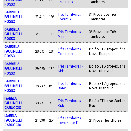
Feminino
Tambores
ROSSO
GABRIELA
Três Tambores -
3ª Prova dos Três
PAULINELLI
23.411
19º
Jovem A
Tambores
ROSSO
GABRIELA
Três Tambores -
3ª Prova dos Três
PAULINELLI
24.01
11º
Mirim
Tambores
ROSSO
GABRIELA
Três Tambores -
Bolão 3T Agropecuária
PAULINELLI
28.693
18º
Feminino
Nova Triangulo
ROSSO
GABRIELA
Três Tambores -
Bolão 3T Agropecuária
PAULINELLI
29.025
13º
Kids
Nova Triangulo
ROSSO
GABRIELA
Três Tambores -
Bolão 3T Agropecuária
PAULINELLI
28.232
6º
Baby
Nova Triangulo
ROSSO
ISABELA
Três Tambores -
Bolão 3T Haras Santos
PAULINELLI
20.273
7º
Kids
Reis
CARUCCIO
ISABELA
Três Tambores -
PAULINELLI
24.838
25º
2ª Prova HeartHorse
Jovem até 11
CARUCCIO