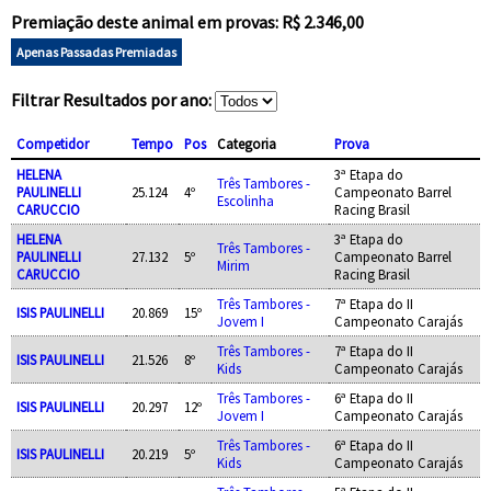
Premiação deste animal em provas: R$ 2.346,00
Apenas Passadas Premiadas
Filtrar Resultados por ano:
Competidor
Tempo
Pos
Categoria
Prova
HELENA
3ª Etapa do
Três Tambores -
PAULINELLI
25.124
4º
Campeonato Barrel
Escolinha
CARUCCIO
Racing Brasil
HELENA
3ª Etapa do
Três Tambores -
PAULINELLI
27.132
5º
Campeonato Barrel
Mirim
CARUCCIO
Racing Brasil
Três Tambores -
7ª Etapa do II
ISIS PAULINELLI
20.869
15º
Jovem I
Campeonato Carajás
Três Tambores -
7ª Etapa do II
ISIS PAULINELLI
21.526
8º
Kids
Campeonato Carajás
Três Tambores -
6ª Etapa do II
ISIS PAULINELLI
20.297
12º
Jovem I
Campeonato Carajás
Três Tambores -
6ª Etapa do II
ISIS PAULINELLI
20.219
5º
Kids
Campeonato Carajás