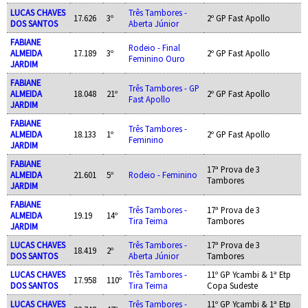
LUCAS CHAVES
Três Tambores -
17.626
3º
2º GP Fast Apollo
DOS SANTOS
Aberta Júnior
FABIANE
Rodeio - Final
ALMEIDA
17.189
3º
2º GP Fast Apollo
Feminino Ouro
JARDIM
FABIANE
Três Tambores - GP
ALMEIDA
18.048
21º
2º GP Fast Apollo
Fast Apollo
JARDIM
FABIANE
Três Tambores -
ALMEIDA
18.133
1º
2º GP Fast Apollo
Feminino
JARDIM
FABIANE
17ª Prova de 3
ALMEIDA
21.601
5º
Rodeio - Feminino
Tambores
JARDIM
FABIANE
Três Tambores -
17ª Prova de 3
ALMEIDA
19.19
14º
Tira Teima
Tambores
JARDIM
LUCAS CHAVES
Três Tambores -
17ª Prova de 3
18.419
2º
DOS SANTOS
Aberta Júnior
Tambores
LUCAS CHAVES
Três Tambores -
11º GP Ycambi & 1ª Etp
17.958
110º
DOS SANTOS
Tira Teima
Copa Sudeste
LUCAS CHAVES
Três Tambores -
11º GP Ycambi & 1ª Etp