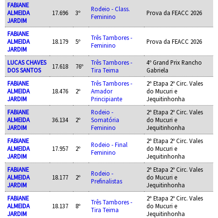
FABIANE
Rodeio - Class.
ALMEIDA
17.696
3º
Prova da FEACC 2026
Feminino
JARDIM
FABIANE
Três Tambores -
ALMEIDA
18.179
5º
Prova da FEACC 2026
Feminino
JARDIM
LUCAS CHAVES
Três Tambores -
4º Grand Prix Rancho
17.618
76º
DOS SANTOS
Tira Teima
Gabriela
FABIANE
Três Tambores -
2ª Etapa 2º Circ. Vales
ALMEIDA
18.476
2º
Amador
do Mucuri e
JARDIM
Principiante
Jequitinhonha
FABIANE
Rodeio -
2ª Etapa 2º Circ. Vales
ALMEIDA
36.134
2º
Somatória
do Mucuri e
JARDIM
Feminino
Jequitinhonha
FABIANE
2ª Etapa 2º Circ. Vales
Rodeio - Final
ALMEIDA
17.957
2º
do Mucuri e
Feminino
JARDIM
Jequitinhonha
FABIANE
2ª Etapa 2º Circ. Vales
Rodeio -
ALMEIDA
18.177
2º
do Mucuri e
Prefinalistas
JARDIM
Jequitinhonha
FABIANE
2ª Etapa 2º Circ. Vales
Três Tambores -
ALMEIDA
18.137
8º
do Mucuri e
Tira Teima
JARDIM
Jequitinhonha