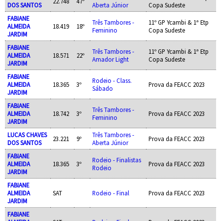
22.748
47º
DOS SANTOS
Aberta Júnior
Copa Sudeste
FABIANE
Três Tambores -
11º GP Ycambi & 1ª Etp
ALMEIDA
18.419
18º
Feminino
Copa Sudeste
JARDIM
FABIANE
Três Tambores -
11º GP Ycambi & 1ª Etp
ALMEIDA
18.571
22º
Amador Light
Copa Sudeste
JARDIM
FABIANE
Rodeio - Class.
ALMEIDA
18.365
3º
Prova da FEACC 2023
Sábado
JARDIM
FABIANE
Três Tambores -
ALMEIDA
18.742
3º
Prova da FEACC 2023
Feminino
JARDIM
LUCAS CHAVES
Três Tambores -
23.221
9º
Prova da FEACC 2023
DOS SANTOS
Aberta Júnior
FABIANE
Rodeio - Finalistas
ALMEIDA
18.365
3º
Prova da FEACC 2023
Rodeio
JARDIM
FABIANE
ALMEIDA
SAT
Rodeio - Final
Prova da FEACC 2023
JARDIM
FABIANE