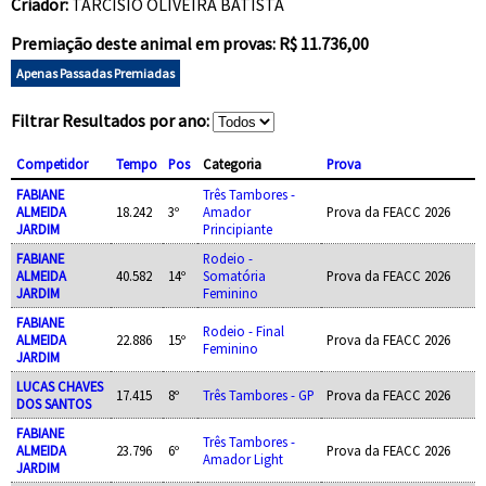
Criador:
TARCISIO OLIVEIRA BATISTA
Premiação deste animal em provas: R$ 11.736,00
Apenas Passadas Premiadas
Filtrar Resultados por ano:
Competidor
Tempo
Pos
Categoria
Prova
FABIANE
Três Tambores -
ALMEIDA
18.242
3º
Amador
Prova da FEACC 2026
JARDIM
Principiante
FABIANE
Rodeio -
ALMEIDA
40.582
14º
Somatória
Prova da FEACC 2026
JARDIM
Feminino
FABIANE
Rodeio - Final
ALMEIDA
22.886
15º
Prova da FEACC 2026
Feminino
JARDIM
LUCAS CHAVES
17.415
8º
Três Tambores - GP
Prova da FEACC 2026
DOS SANTOS
FABIANE
Três Tambores -
ALMEIDA
23.796
6º
Prova da FEACC 2026
Amador Light
JARDIM