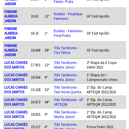
Femin. Prata
JARDIM
FABIANE
Rodeio - Finalistas
ALMEIDA
18.61
13º
GP Fast Apollo
Feminino
JARDIM
FABIANE
Rodeio - Feminino
ALMEIDA
18.23
1º
GP Fast Apollo
Final Prata
JARDIM
FABIANE
Três Tambores -
ALMEIDA
18.608
38º
GP Fast Apollo
Tira Teima
JARDIM
LUCAS CHAVES
Três Tambores -
2ª Etapa da II Copa
17.913
12º
DOS SANTOS
Aberta Júnior
Vetnil 2022
LUCAS CHAVES
Três Tambores -
1ª Etapa do I
18.564
4º
DOS SANTOS
Aberta Júnior
Campeonato Unesc
LUCAS CHAVES
Três Tambores -
1ª Etp. do Camp.
19.228
32º
DOS SANTOS
Test Horse Quinta
ARTDQM 2022/2023
LUCAS CHAVES
Três Tambores - GP
1ª Etp. do Camp.
18.872
44º
DOS SANTOS
ARTDQM
ARTDQM 2022/2023
LUCAS CHAVES
Três Tambores -
1ª Etp. do Camp.
18.815
9º
DOS SANTOS
Aberta Júnior
ARTDQM 2022/2023
LUCAS CHAVES
Três Tambores -
19.127
4º
Prova Feam 2022
DOS SANTOS
Aberta Júnior