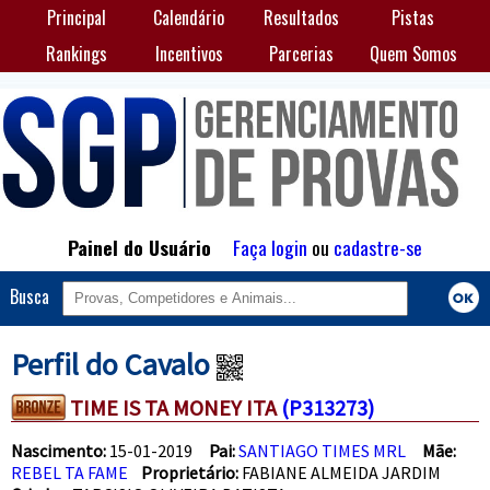
Principal
Calendário
Resultados
Pistas
Rankings
Incentivos
Parcerias
Quem Somos
Painel do Usuário
Faça login
ou
cadastre-se
Busca
Perfil do Cavalo
TIME IS TA MONEY ITA
(P313273)
Nascimento:
15-01-2019
Pai:
SANTIAGO TIMES MRL
Mãe:
REBEL TA FAME
Proprietário:
FABIANE ALMEIDA JARDIM