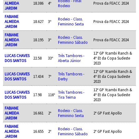
Rodeio - Final
ALMEIDA
18.386
4º
Prova da FEACC 2024
Rodeio
JARDIM
FABIANE
Rodeio - Class.
ALMEIDA
18.627
3º
Prova da FEACC 2024
Feminino Sexta
JARDIM
FABIANE
Rodeio - Class.
ALMEIDA
18.195
3º
Prova da FEACC 2024
Feminino Sábado
JARDIM
12º GP Ycambi Ranch &
LUCAS CHAVES
Três Tambores -
22.58
33º
4ª Et da Copa Sudeste
DOS SANTOS
Aberta Júnior
2023
12º GP Ycambi Ranch &
LUCAS CHAVES
Três Tambores -
17.434
7º
4ª Et da Copa Sudeste
DOS SANTOS
Derby
2023
12º GP Ycambi Ranch &
LUCAS CHAVES
Três Tambores -
17.98
116º
4ª Et da Copa Sudeste
DOS SANTOS
Tira Teima
2023
FABIANE
Rodeio - Class.
ALMEIDA
16.661
2º
2º GP Fast Apollo
Feminino Sexta
JARDIM
FABIANE
Rodeio - Class.
ALMEIDA
16.655
2º
2º GP Fast Apollo
Feminino Sábado
JARDIM