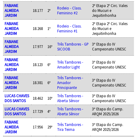
FABIANE
2ª Etapa 2º Circ. Vales
Rodeio - Class.
ALMEIDA
18.177
2º
do Mucuri e
Feminino #2
JARDIM
Jequitinhonha
FABIANE
2ª Etapa 2º Circ. Vales
Rodeio - Class.
ALMEIDA
18.268
1º
do Mucuri e
Feminino #1
JARDIM
Jequitinhonha
FABIANE
Três Tambores - GP
3ª Etapa do IV
ALMEIDA
17.977
16º
SICOOB
Campeonato UNESC
JARDIM
FABIANE
Três Tambores -
3ª Etapa do IV
ALMEIDA
18.123
6º
Amador Light
Campeonato UNESC
JARDIM
FABIANE
Três Tambores -
3ª Etapa do IV
ALMEIDA
18.381
6º
Amador
Campeonato UNESC
JARDIM
Principiante
LUCAS CHAVES
Três Tambores -
3ª Etapa do IV
18.462
10º
DOS SANTOS
Aberta Sênior
Campeonato UNESC
LUCAS CHAVES
Três Tambores -
3ª Etapa do Camp.
17.729
4º
DOS SANTOS
Aberta Sênior
ARQM 2025/2026
FABIANE
Três Tambores -
3ª Etapa do Camp.
ALMEIDA
17.956
29º
Tira Teima
ARQM 2025/2026
JARDIM