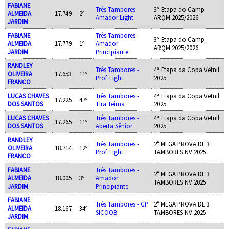
FABIANE
Três Tambores -
3ª Etapa do Camp.
ALMEIDA
17.749
2º
Amador Light
ARQM 2025/2026
JARDIM
FABIANE
Três Tambores -
3ª Etapa do Camp.
ALMEIDA
17.779
1º
Amador
ARQM 2025/2026
JARDIM
Principiante
RANDLEY
Três Tambores -
4ª Etapa da Copa Vetnil
OLIVEIRA
17.653
11º
Prof. Light
2025
FRANCO
LUCAS CHAVES
Três Tambores -
4ª Etapa da Copa Vetnil
17.225
47º
DOS SANTOS
Tira Teima
2025
LUCAS CHAVES
Três Tambores -
4ª Etapa da Copa Vetnil
17.265
11º
DOS SANTOS
Aberta Sênior
2025
RANDLEY
Três Tambores -
2° MEGA PROVA DE 3
OLIVEIRA
18.714
12º
Prof. Light
TAMBORES NV 2025
FRANCO
FABIANE
Três Tambores -
2° MEGA PROVA DE 3
ALMEIDA
18.005
3º
Amador
TAMBORES NV 2025
JARDIM
Principiante
FABIANE
Três Tambores - GP
2° MEGA PROVA DE 3
ALMEIDA
18.167
34º
SICOOB
TAMBORES NV 2025
JARDIM