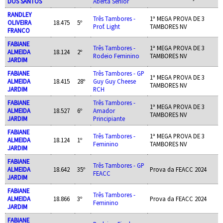
DOS SANTOS
Aberta Sênior
RANDLEY
Três Tambores -
1ª MEGA PROVA DE 3
OLIVEIRA
18.475
5º
Prof. Light
TAMBORES NV
FRANCO
FABIANE
Três Tambores -
1ª MEGA PROVA DE 3
ALMEIDA
18.124
2º
Rodeio Feminino
TAMBORES NV
JARDIM
FABIANE
Três Tambores - GP
1ª MEGA PROVA DE 3
ALMEIDA
18.415
28º
Guy Guy Cheese
TAMBORES NV
JARDIM
RCH
FABIANE
Três Tambores -
1ª MEGA PROVA DE 3
ALMEIDA
18.527
6º
Amador
TAMBORES NV
JARDIM
Principiante
FABIANE
Três Tambores -
1ª MEGA PROVA DE 3
ALMEIDA
18.124
1º
Feminino
TAMBORES NV
JARDIM
FABIANE
Três Tambores - GP
ALMEIDA
18.642
35º
Prova da FEACC 2024
FEACC
JARDIM
FABIANE
Três Tambores -
ALMEIDA
18.866
3º
Prova da FEACC 2024
Feminino
JARDIM
FABIANE