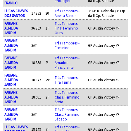
Prof. Light
da II Cp. Sudeste
FRANCO
LUCAS CHAVES
Três Tambores -
3º GP R. Gabriela /3ª Etp.
17.392
20º
DOS SANTOS
Aberta Sênior
da II Cp. Sudeste
FABIANE
Três Tambores -
ALMEIDA
36.303
1º
Final Feminino
GP Austin Victory YR
JARDIM
Ouro
FABIANE
Três Tambores -
ALMEIDA
SAT
GP Austin Victory YR
Feminino
JARDIM
FABIANE
Três Tambores -
ALMEIDA
18.358
2º
Amador
GP Austin Victory YR
JARDIM
Principiante
FABIANE
Três Tambores -
ALMEIDA
18.377
29º
GP Austin Victory YR
Tira Teima
JARDIM
FABIANE
Três Tambores -
ALMEIDA
18.091
2º
Class. Feminino
GP Austin Victory YR
JARDIM
Sexta
FABIANE
Três Tambores -
ALMEIDA
SAT
Class. Feminino
GP Austin Victory YR
JARDIM
Sábado
LUCAS CHAVES
Três Tambores -
18.149
7º
GP Austin Victory YR