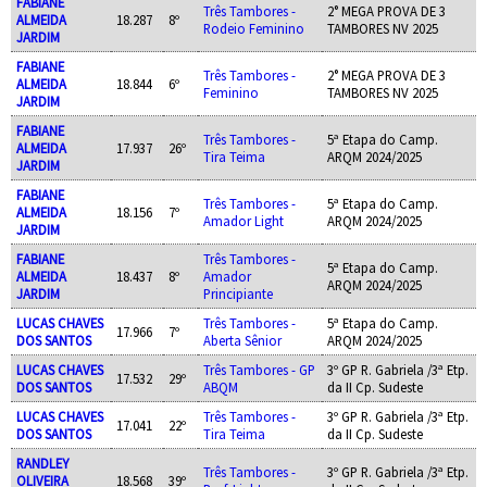
FABIANE
Três Tambores -
2° MEGA PROVA DE 3
ALMEIDA
18.287
8º
Rodeio Feminino
TAMBORES NV 2025
JARDIM
FABIANE
Três Tambores -
2° MEGA PROVA DE 3
ALMEIDA
18.844
6º
Feminino
TAMBORES NV 2025
JARDIM
FABIANE
Três Tambores -
5ª Etapa do Camp.
ALMEIDA
17.937
26º
Tira Teima
ARQM 2024/2025
JARDIM
FABIANE
Três Tambores -
5ª Etapa do Camp.
ALMEIDA
18.156
7º
Amador Light
ARQM 2024/2025
JARDIM
FABIANE
Três Tambores -
5ª Etapa do Camp.
ALMEIDA
18.437
8º
Amador
ARQM 2024/2025
JARDIM
Principiante
LUCAS CHAVES
Três Tambores -
5ª Etapa do Camp.
17.966
7º
DOS SANTOS
Aberta Sênior
ARQM 2024/2025
LUCAS CHAVES
Três Tambores - GP
3º GP R. Gabriela /3ª Etp.
17.532
29º
DOS SANTOS
ABQM
da II Cp. Sudeste
LUCAS CHAVES
Três Tambores -
3º GP R. Gabriela /3ª Etp.
17.041
22º
DOS SANTOS
Tira Teima
da II Cp. Sudeste
RANDLEY
Três Tambores -
3º GP R. Gabriela /3ª Etp.
OLIVEIRA
18.568
39º