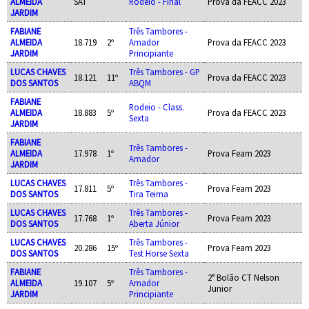
ALMEIDA
SAT
Rodeio - Final
Prova da FEACC 2023
JARDIM
FABIANE
Três Tambores -
ALMEIDA
18.719
2º
Amador
Prova da FEACC 2023
JARDIM
Principiante
LUCAS CHAVES
Três Tambores - GP
18.121
11º
Prova da FEACC 2023
DOS SANTOS
ABQM
FABIANE
Rodeio - Class.
ALMEIDA
18.883
5º
Prova da FEACC 2023
Sexta
JARDIM
FABIANE
Três Tambores -
ALMEIDA
17.978
1º
Prova Feam 2023
Amador
JARDIM
LUCAS CHAVES
Três Tambores -
17.811
5º
Prova Feam 2023
DOS SANTOS
Tira Teima
LUCAS CHAVES
Três Tambores -
17.768
1º
Prova Feam 2023
DOS SANTOS
Aberta Júnior
LUCAS CHAVES
Três Tambores -
20.286
15º
Prova Feam 2023
DOS SANTOS
Test Horse Sexta
FABIANE
Três Tambores -
2° Bolão CT Nelson
ALMEIDA
19.107
5º
Amador
Junior
JARDIM
Principiante