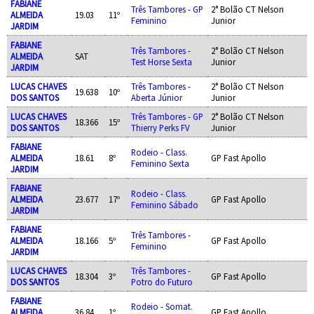
FABIANE
Três Tambores - GP
2° Bolão CT Nelson
ALMEIDA
19.03
11º
Feminino
Junior
JARDIM
FABIANE
Três Tambores -
2° Bolão CT Nelson
ALMEIDA
SAT
Test Horse Sexta
Junior
JARDIM
LUCAS CHAVES
Três Tambores -
2° Bolão CT Nelson
19.638
10º
DOS SANTOS
Aberta Júnior
Junior
LUCAS CHAVES
Três Tambores - GP
2° Bolão CT Nelson
18.366
15º
DOS SANTOS
Thierry Perks FV
Junior
FABIANE
Rodeio - Class.
ALMEIDA
18.61
8º
GP Fast Apollo
Feminino Sexta
JARDIM
FABIANE
Rodeio - Class.
ALMEIDA
23.677
17º
GP Fast Apollo
Feminino Sábado
JARDIM
FABIANE
Três Tambores -
ALMEIDA
18.166
5º
GP Fast Apollo
Feminino
JARDIM
LUCAS CHAVES
Três Tambores -
18.304
3º
GP Fast Apollo
DOS SANTOS
Potro do Futuro
FABIANE
Rodeio - Somat.
ALMEIDA
36.84
1º
GP Fast Apollo