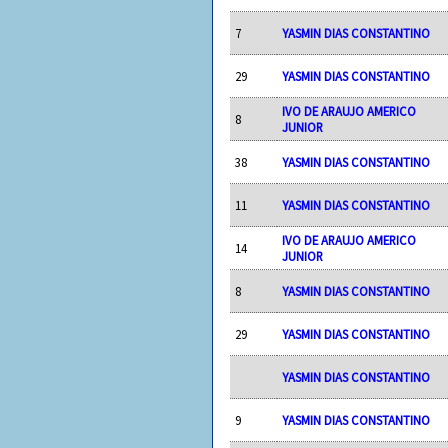
7
YASMIN DIAS CONSTANTINO
29
YASMIN DIAS CONSTANTINO
IVO DE ARAUJO AMERICO
8
JUNIOR
38
YASMIN DIAS CONSTANTINO
11
YASMIN DIAS CONSTANTINO
IVO DE ARAUJO AMERICO
14
JUNIOR
8
YASMIN DIAS CONSTANTINO
29
YASMIN DIAS CONSTANTINO
YASMIN DIAS CONSTANTINO
9
YASMIN DIAS CONSTANTINO