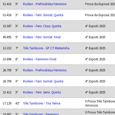
31.416
5º
Rodeio - PreFinalistas Feminino
Prova da Exposul 202
31.416
3º
Rodeio - Fem. Somat. Quinta
Prova da Exposul 202
13.387
5º
Rodeio - Fem. Class. Quinta
4ª Expoiti 2025
40.495
5º
Rodeio - Fem. Somat. Final
4ª Expoiti 2025
13.222
7º
Três Tambores - GP CT Mateirinha
4ª Expoiti 2025
13.696
6º
Rodeio - Feminino Final
4ª Expoiti 2025
26.799
5º
Rodeio - PreFinalistas Feminino
4ª Expoiti 2025
26.799
3º
Rodeio - Fem. Somat. Quinta
4ª Expoiti 2025
13.412
3º
Rodeio - Fem. Semi. Quinta
4ª Expoiti 2025
II Prova Três Tambor
17.129
42º
Três Tambores - Tira Teima
Amoroso
II Prova Três Tambor
16.997
3º
Três Tambores - Feminino