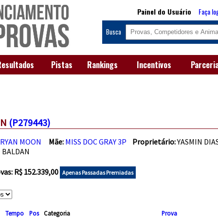
Painel do Usuário
Faça lo
Busca
Resultados
Pistas
Rankings
Incentivos
Parceri
ON
(P279443)
RYAN MOON
Mãe:
MISS DOC GRAY 3P
Proprietário:
YASMIN DI
 BALDAN
as: R$ 152.339,00
Apenas Passadas Premiadas
Tempo
Pos
Categoria
Prova