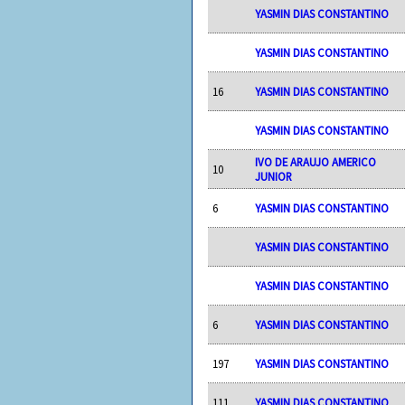
YASMIN DIAS CONSTANTINO
YASMIN DIAS CONSTANTINO
16
YASMIN DIAS CONSTANTINO
YASMIN DIAS CONSTANTINO
IVO DE ARAUJO AMERICO
10
JUNIOR
6
YASMIN DIAS CONSTANTINO
YASMIN DIAS CONSTANTINO
YASMIN DIAS CONSTANTINO
6
YASMIN DIAS CONSTANTINO
197
YASMIN DIAS CONSTANTINO
111
YASMIN DIAS CONSTANTINO