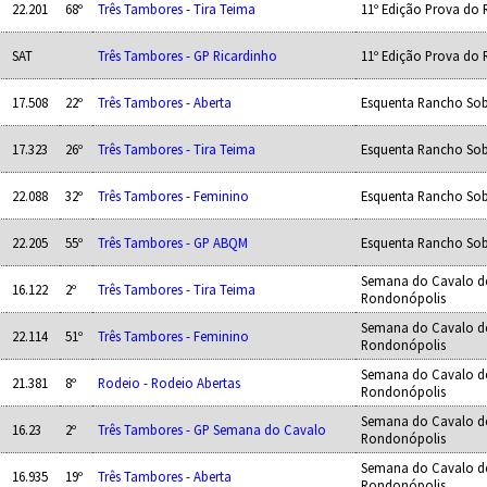
22.201
68º
Três Tambores - Tira Teima
11º Edição Prova do 
SAT
Três Tambores - GP Ricardinho
11º Edição Prova do 
17.508
22º
Três Tambores - Aberta
Esquenta Rancho So
17.323
26º
Três Tambores - Tira Teima
Esquenta Rancho So
22.088
32º
Três Tambores - Feminino
Esquenta Rancho So
22.205
55º
Três Tambores - GP ABQM
Esquenta Rancho So
Semana do Cavalo d
16.122
2º
Três Tambores - Tira Teima
Rondonópolis
Semana do Cavalo d
22.114
51º
Três Tambores - Feminino
Rondonópolis
Semana do Cavalo d
21.381
8º
Rodeio - Rodeio Abertas
Rondonópolis
Semana do Cavalo d
16.23
2º
Três Tambores - GP Semana do Cavalo
Rondonópolis
Semana do Cavalo d
16.935
19º
Três Tambores - Aberta
Rondonópolis