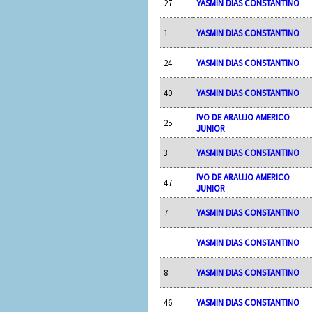
27
YASMIN DIAS CONSTANTINO
1
YASMIN DIAS CONSTANTINO
24
YASMIN DIAS CONSTANTINO
40
YASMIN DIAS CONSTANTINO
IVO DE ARAUJO AMERICO
25
JUNIOR
3
YASMIN DIAS CONSTANTINO
IVO DE ARAUJO AMERICO
47
JUNIOR
7
YASMIN DIAS CONSTANTINO
YASMIN DIAS CONSTANTINO
8
YASMIN DIAS CONSTANTINO
46
YASMIN DIAS CONSTANTINO