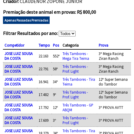
Criador:
CLAUDENOR ZOPONE JUNIOR
Premiação deste animal em provas: R$ 800,00
Apenas Passadas Premiadas
Filtrar Resultados por ano:
Competidor
Tempo
Pos
Categoria
Prova
JOSE LUIZ SOUSA
Três Tambores -
3ª Mega Racing
22.163
552º
DA COSTA
Mega Tira Teima
Ziran Ranch
JOSE LUIZ SOUSA
Três Tambores -
3ª Mega Racing
22.791
58º
DA COSTA
Prof. Light
Ziran Ranch
JOSE LUIZ SOUSA
Três Tambores - Tira
12ª Super Semana
16.941
34º
DA COSTA
Teima
do Tambor
JOSE LUIZ SOUSA
Três Tambores -
12ª Super Semana
17.482
9º
DA COSTA
Prof. Light
do Tambor
JOSE LUIZ SOUSA
Três Tambores - GP
17.792
12º
3ª PROVA AVTT
DA COSTA
ABQM
JOSE LUIZ SOUSA
Três Tambores -
17.609
3º
3ª PROVA AVTT
DA COSTA
Prof. Light
JOSE LUIZ SOUSA
Três Tambores - Tira
18.279
24º
2ª PROVA AVTT