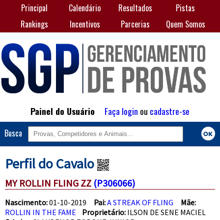
Principal
Calendário
Resultados
Pistas
Rankings
Incentivos
Parcerias
Quem Somos
Painel do Usuário
Faça login
ou
cadastre-se
Busca
Perfil do Cavalo
MY ROLLIN FLING ZZ
(P306066)
Nascimento:
01-10-2019
Pai:
A STREAK OF FLING
Mãe:
ROLLIN IN THE FAME
Proprietário:
ILSON DE SENE MACIEL