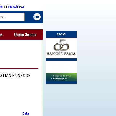
gin
ou
cadastre-se
as
Quem Somos
APOIO
ISTIAN NUNES DE
Data