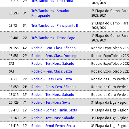
18.213
28º
Três Tambores - Tira Teima
2023/2024
Três Tambores - Amador
2ª Etapa do Camp. Para
19.295
5º
Principiante
2023/2024
2ª Etapa do Camp. Para
18.72
6º
Três Tambores - Principiante B
2023/2024
1ª Etapa do Camp. Para
19.481
22º
Três Tambores - Treino Pago
2023/2024
21.255
42º
Rodeio - Fem. Class. Sábado
Rodeio ExpoToledo 202
15.851
29º
Rodeio - Fem. Class. Domingo
Rodeio ExpoToledo 202
SAT
Rodeio - Test Horse Sábado
Rodeio ExpoToledo 202
SAT
Rodeio - Fem. Class. Sexta
Rodeio ExpoToledo 202
14.23
23º
Rodeio - Class. Fem. Sexta
Rodeio de Ouro Verde d
13.859
21º
Rodeio - Class. Fem. Sábado
Rodeio de Ouro Verde d
19.315
15º
Rodeio - Test Horse Sábado
Rodeio de Ouro Verde d
16.729
7º
Rodeio - Test Horse Sexta
3ª Etapa da Liga Region
32.479
12º
Rodeio - Somat. Femin. Sexta
3ª Etapa da Liga Region
16.169
2º
Rodeio - Test Horse Sábado
3ª Etapa da Liga Region
16.419
12º
Rodeio - Semif. Femin. Sexta
3ª Etapa da Liga Region