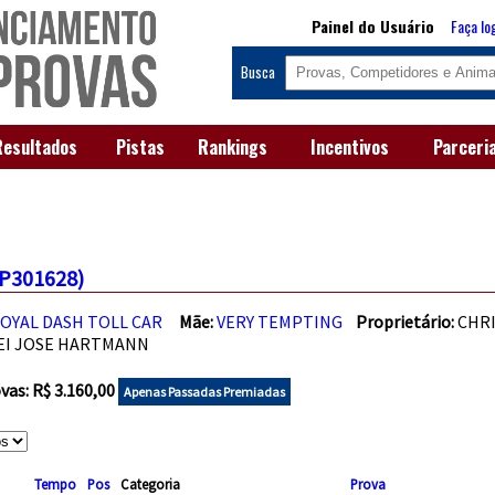
Painel do Usuário
Faça lo
Busca
Resultados
Pistas
Rankings
Incentivos
Parceri
(P301628)
OYAL DASH TOLL CAR
Mãe:
VERY TEMPTING
Proprietário:
CHR
EI JOSE HARTMANN
as: R$ 3.160,00
Apenas Passadas Premiadas
Tempo
Pos
Categoria
Prova