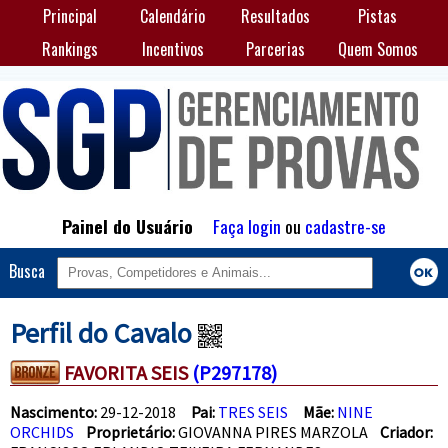
Principal
Calendário
Resultados
Pistas
Rankings
Incentivos
Parcerias
Quem Somos
Painel do Usuário
Faça login
ou
cadastre-se
Busca
Perfil do Cavalo
FAVORITA SEIS
(P297178)
Nascimento:
29-12-2018
Pai:
TRES SEIS
Mãe:
NINE
ORCHIDS
Proprietário:
GIOVANNA PIRES MARZOLA
Criador: