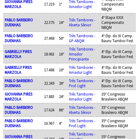
GIOVANNA PIRES
Três Tambores -
17.219
1º
Campeonato
MARZOLA
Amador Light
NBQM
4º Etapa XXIX
PABLO BARBEIRO
Três Tambores -
22.375
14º
Campeonato
DUENHAS
Aberta Sênior
NBQM
PABLO BARBEIRO
Três Tambores -
4º Etp. do III Camp.
27.468
50º
DUENHAS
GP ABQM
Bauru Tambor Fest
Três Tambores -
GABRIELLY PIRES
4º Etp. do III Camp.
18.063
16º
Amador
MARZOLA
Bauru Tambor Fest
Principiante
GABRIELLY PIRES
Três Tambores -
4º Etp. do III Camp.
17.488
10º
MARZOLA
Amador Light
Bauru Tambor Fest
PABLO BARBEIRO
Três Tambores -
4º Etp. do III Camp.
22.249
26º
DUENHAS
Prof. Light
Bauru Tambor Fest
GIOVANNA PIRES
Três Tambores -
35º Congresso
17.883
24º
MARZOLA
Amador Light
Brasileiro ABQM
PABLO BARBEIRO
Três Tambores -
35º Congresso
17.624
86º
DUENHAS
Aberta Sênior
Brasileiro ABQM
PABLO BARBEIRO
Três Tambores -
35º Congresso
16.967
4º
DUENHAS
Prof. Light
Brasileiro ABQM
Três Tambores -
GIOVANNA PIRES
35º Congresso
17.747
18º
Amador