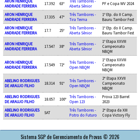
ARON HENRIQUE
Três Tambores -
17.392
63º
PF e Copa WV 2024
ANDRADE FERREIRA
Aberta Sênior
ARON HENRIQUE
Três Tambores -
1º Etp. do II Camp.
17.335
47º
ANDRADE FERREIRA
Tira Teima
Bauru Tambor Fest
ARON HENRIQUE
Três Tambores -
1º Etp. do II Camp.
17.7
25º
ANDRADE FERREIRA
Aberta Sênior
Bauru Tambor Fest
1º Etapa XXVIII
ARON HENRIQUE
Três Tambores -
17.547
38º
Campeonato
ANDRADE FERREIRA
Aberta Sênior
NBQM
1º Etapa XXVIII
ARON HENRIQUE
Três Tambores -
17.549
72º
Campeonato
ANDRADE FERREIRA
Open NBQM
NBQM
2ª Etapa XXVII
ABELINO RODRIGUES
Três Tambores -
18.314
91º
Campeonato
DE ARAUJO FILHO
Open NBQM
NBQM
ABELINO RODRIGUES
Três Tambores -
Prova 123 Barrel
18.057
100º
DE ARAUJO FILHO
Open 123
2023
ABELINO RODRIGUES
Três Tambores -
2ª Etapa da XIII
SAT
DE ARAUJO FILHO
Potro do Futuro
Copa Victory Fly
APOIO
Sistema SGP de Gerenciamento de Provas © 2026