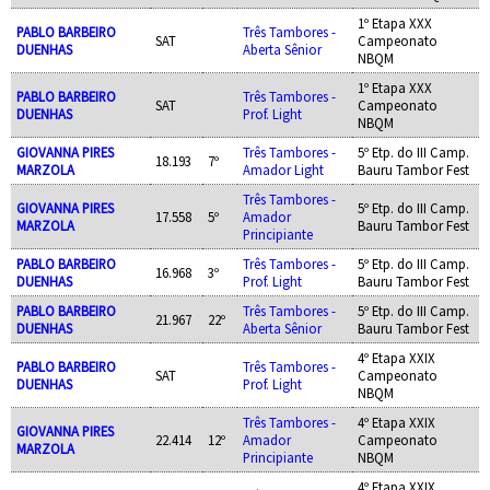
1º Etapa XXX
PABLO BARBEIRO
Três Tambores -
SAT
Campeonato
DUENHAS
Aberta Sênior
NBQM
1º Etapa XXX
PABLO BARBEIRO
Três Tambores -
SAT
Campeonato
DUENHAS
Prof. Light
NBQM
GIOVANNA PIRES
Três Tambores -
5º Etp. do III Camp.
18.193
7º
MARZOLA
Amador Light
Bauru Tambor Fest
Três Tambores -
GIOVANNA PIRES
5º Etp. do III Camp.
17.558
5º
Amador
MARZOLA
Bauru Tambor Fest
Principiante
PABLO BARBEIRO
Três Tambores -
5º Etp. do III Camp.
16.968
3º
DUENHAS
Prof. Light
Bauru Tambor Fest
PABLO BARBEIRO
Três Tambores -
5º Etp. do III Camp.
21.967
22º
DUENHAS
Aberta Sênior
Bauru Tambor Fest
4º Etapa XXIX
PABLO BARBEIRO
Três Tambores -
SAT
Campeonato
DUENHAS
Prof. Light
NBQM
Três Tambores -
4º Etapa XXIX
GIOVANNA PIRES
22.414
12º
Amador
Campeonato
MARZOLA
Principiante
NBQM
4º Etapa XXIX