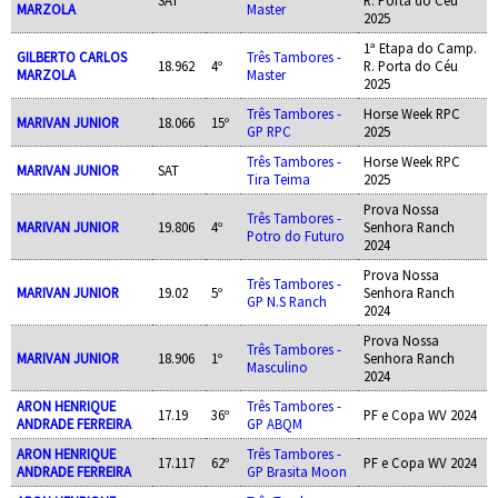
MARZOLA
Master
2025
1ª Etapa do Camp.
GILBERTO CARLOS
Três Tambores -
18.962
4º
R. Porta do Céu
MARZOLA
Master
2025
Três Tambores -
Horse Week RPC
MARIVAN JUNIOR
18.066
15º
GP RPC
2025
Três Tambores -
Horse Week RPC
MARIVAN JUNIOR
SAT
Tira Teima
2025
Prova Nossa
Três Tambores -
MARIVAN JUNIOR
19.806
4º
Senhora Ranch
Potro do Futuro
2024
Prova Nossa
Três Tambores -
MARIVAN JUNIOR
19.02
5º
Senhora Ranch
GP N.S Ranch
2024
Prova Nossa
Três Tambores -
MARIVAN JUNIOR
18.906
1º
Senhora Ranch
Masculino
2024
ARON HENRIQUE
Três Tambores -
17.19
36º
PF e Copa WV 2024
ANDRADE FERREIRA
GP ABQM
ARON HENRIQUE
Três Tambores -
17.117
62º
PF e Copa WV 2024
ANDRADE FERREIRA
GP Brasita Moon