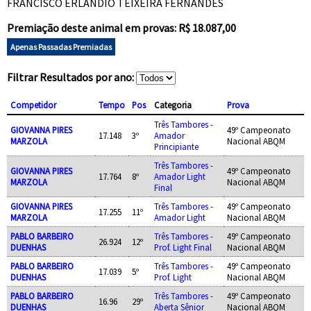
FRANCISCO ERLANDIO TEIXEIRA FERNANDES
Premiação deste animal em provas: R$ 18.087,00
Apenas Passadas Premiadas
Filtrar Resultados por ano:
Competidor
Tempo
Pos
Categoria
Prova
Três Tambores -
GIOVANNA PIRES
49º Campeonato
17.148
3º
Amador
MARZOLA
Nacional ABQM
Principiante
Três Tambores -
GIOVANNA PIRES
49º Campeonato
17.764
8º
Amador Light
MARZOLA
Nacional ABQM
Final
GIOVANNA PIRES
Três Tambores -
49º Campeonato
17.255
11º
MARZOLA
Amador Light
Nacional ABQM
PABLO BARBEIRO
Três Tambores -
49º Campeonato
26.924
12º
DUENHAS
Prof. Light Final
Nacional ABQM
PABLO BARBEIRO
Três Tambores -
49º Campeonato
17.039
5º
DUENHAS
Prof. Light
Nacional ABQM
PABLO BARBEIRO
Três Tambores -
49º Campeonato
16.96
29º
DUENHAS
Aberta Sênior
Nacional ABQM