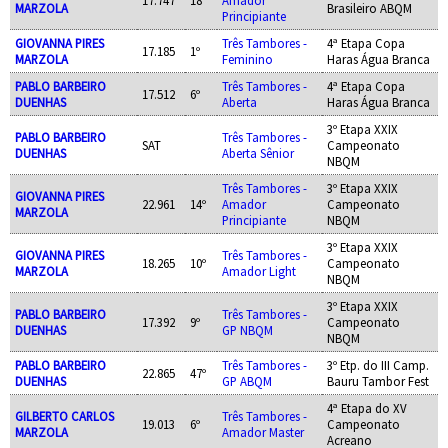
MARZOLA
Brasileiro ABQM
Principiante
GIOVANNA PIRES
Três Tambores -
4ª Etapa Copa
17.185
1º
MARZOLA
Feminino
Haras Água Branca
PABLO BARBEIRO
Três Tambores -
4ª Etapa Copa
17.512
6º
DUENHAS
Aberta
Haras Água Branca
3º Etapa XXIX
PABLO BARBEIRO
Três Tambores -
SAT
Campeonato
DUENHAS
Aberta Sênior
NBQM
Três Tambores -
3º Etapa XXIX
GIOVANNA PIRES
22.961
14º
Amador
Campeonato
MARZOLA
Principiante
NBQM
3º Etapa XXIX
GIOVANNA PIRES
Três Tambores -
18.265
10º
Campeonato
MARZOLA
Amador Light
NBQM
3º Etapa XXIX
PABLO BARBEIRO
Três Tambores -
17.392
9º
Campeonato
DUENHAS
GP NBQM
NBQM
PABLO BARBEIRO
Três Tambores -
3º Etp. do III Camp.
22.865
47º
DUENHAS
GP ABQM
Bauru Tambor Fest
4ª Etapa do XV
GILBERTO CARLOS
Três Tambores -
19.013
6º
Campeonato
MARZOLA
Amador Master
Acreano