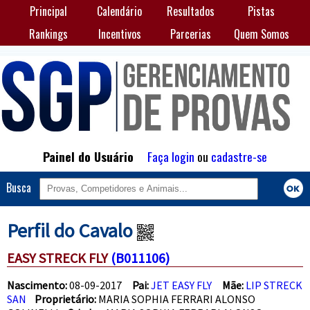
Principal
Calendário
Resultados
Pistas
Rankings
Incentivos
Parcerias
Quem Somos
Painel do Usuário
Faça login
ou
cadastre-se
Busca
Perfil do Cavalo
EASY STRECK FLY
(B011106)
Nascimento:
08-09-2017
Pai:
JET EASY FLY
Mãe:
LIP STRECK
SAN
Proprietário:
MARIA SOPHIA FERRARI ALONSO