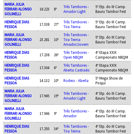
MARIA JULIA
Três Tambores -
5º Etp. do III Camp.
FERRARI ALONSO
18.223
8º
Amador Light
Bauru Tambor Fest
GOLINELLI
HENRIQUE DIAS
Três Tambores -
5º Etp. do III Camp.
17.338
27º
PESSOA
Tira Teima
Bauru Tambor Fest
MARIA JULIA
Três Tambores -
5º Etp. do III Camp.
FERRARI ALONSO
23.281
10º
Tira Teima
Bauru Tambor Fest
GOLINELLI
Amador/Jovem
HENRIQUE DIAS
Três Tambores -
4º Etapa XXIX
17.238
26º
PESSOA
Open NBQM
Campeonato NBQM
HENRIQUE DIAS
Três Tambores -
4º Etapa XXIX
17.304
6º
PESSOA
Aberta Castrado
Campeonato NBQM
HENRIQUE DIAS
5º Mega Show de
14.132
10º
Rodeio - Aberta
PESSOA
Pirajuí
MARIA JULIA
Três Tambores -
4º Etp. do III Camp.
FERRARI ALONSO
17.945
19º
Amador Light
Bauru Tambor Fest
GOLINELLI
MARIA JULIA
Três Tambores -
4º Etp. do III Camp.
FERRARI ALONSO
17.946
9º
Amador
Bauru Tambor Fest
GOLINELLI
HENRIQUE DIAS
Três Tambores -
4º Etp. do III Camp.
17.255
34º
PESSOA
Tira Teima
Bauru Tambor Fest