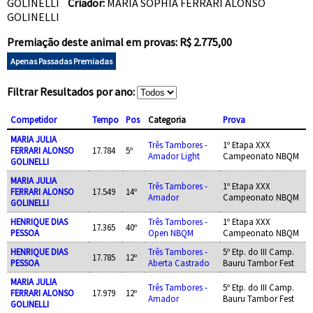
GOLINELLI
Criador:
MARIA SOPHIA FERRARI ALONSO
GOLINELLI
Premiação deste animal em provas: R$ 2.775,00
Apenas Passadas Premiadas
Filtrar Resultados por ano:
Competidor
Tempo
Pos
Categoria
Prova
MARIA JULIA
Três Tambores -
1º Etapa XXX
FERRARI ALONSO
17.784
5º
Amador Light
Campeonato NBQM
GOLINELLI
MARIA JULIA
Três Tambores -
1º Etapa XXX
FERRARI ALONSO
17.549
14º
Amador
Campeonato NBQM
GOLINELLI
HENRIQUE DIAS
Três Tambores -
1º Etapa XXX
17.365
40º
PESSOA
Open NBQM
Campeonato NBQM
HENRIQUE DIAS
Três Tambores -
5º Etp. do III Camp.
17.785
12º
PESSOA
Aberta Castrado
Bauru Tambor Fest
MARIA JULIA
Três Tambores -
5º Etp. do III Camp.
FERRARI ALONSO
17.979
12º
Amador
Bauru Tambor Fest
GOLINELLI