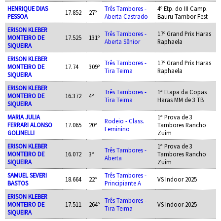
HENRIQUE DIAS
Três Tambores -
4º Etp. do III Camp.
17.852
27º
PESSOA
Aberta Castrado
Bauru Tambor Fest
ERISON KLEBER
Três Tambores -
17º Grand Prix Haras
MONTEIRO DE
17.525
131º
Aberta Sênior
Raphaela
SIQUEIRA
ERISON KLEBER
Três Tambores -
17º Grand Prix Haras
MONTEIRO DE
17.74
309º
Tira Teima
Raphaela
SIQUEIRA
ERISON KLEBER
Três Tambores -
1ª Etapa da Copas
MONTEIRO DE
16.372
4º
Tira Teima
Haras MM de 3 TB
SIQUEIRA
MARIA JULIA
1ª Prova de 3
Rodeio - Class.
FERRARI ALONSO
17.065
20º
Tambores Rancho
Feminino
GOLINELLI
Zuim
ERISON KLEBER
1ª Prova de 3
Três Tambores -
MONTEIRO DE
16.072
3º
Tambores Rancho
Aberta
SIQUEIRA
Zuim
SAMUEL SEVERI
Três Tambores -
18.664
22º
VS Indoor 2025
BASTOS
Principiante A
ERISON KLEBER
Três Tambores -
MONTEIRO DE
17.511
264º
VS Indoor 2025
Tira Teima
SIQUEIRA