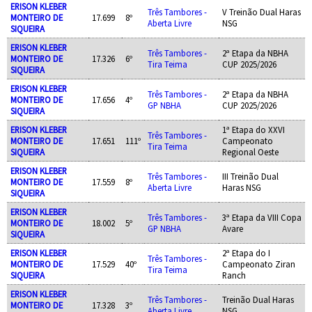
ERISON KLEBER
Três Tambores -
V Treinão Dual Haras
MONTEIRO DE
17.699
8º
Aberta Livre
NSG
SIQUEIRA
ERISON KLEBER
Três Tambores -
2ª Etapa da NBHA
MONTEIRO DE
17.326
6º
Tira Teima
CUP 2025/2026
SIQUEIRA
ERISON KLEBER
Três Tambores -
2ª Etapa da NBHA
MONTEIRO DE
17.656
4º
GP NBHA
CUP 2025/2026
SIQUEIRA
ERISON KLEBER
1ª Etapa do XXVI
Três Tambores -
MONTEIRO DE
17.651
111º
Campeonato
Tira Teima
SIQUEIRA
Regional Oeste
ERISON KLEBER
Três Tambores -
III Treinão Dual
MONTEIRO DE
17.559
8º
Aberta Livre
Haras NSG
SIQUEIRA
ERISON KLEBER
Três Tambores -
3ª Etapa da VIII Copa
MONTEIRO DE
18.002
5º
GP NBHA
Avare
SIQUEIRA
ERISON KLEBER
2ª Etapa do I
Três Tambores -
MONTEIRO DE
17.529
40º
Campeonato Ziran
Tira Teima
SIQUEIRA
Ranch
ERISON KLEBER
Três Tambores -
Treinão Dual Haras
MONTEIRO DE
17.328
3º
Aberta Livre
NSG