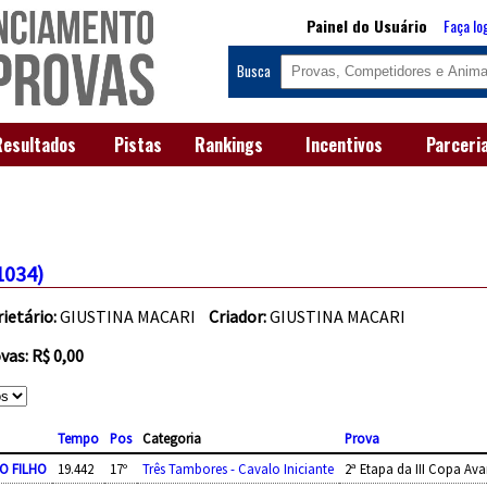
Painel do Usuário
Faça lo
Busca
Resultados
Pistas
Rankings
Incentivos
Parceri
1034)
ietário:
GIUSTINA MACARI
Criador:
GIUSTINA MACARI
as: R$ 0,00
Tempo
Pos
Categoria
Prova
O FILHO
19.442
17º
Três Tambores - Cavalo Iniciante
2ª Etapa da III Copa Ava