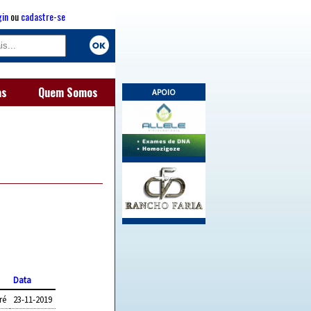
gin
ou
cadastre-se
as
Quem Somos
APOIO
Data
ré
23-11-2019