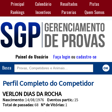
Principal
Calendário
Resultados
Pistas
Rankings
Incentivos
Parcerias
Quem Somos
Painel do Usuário
Faça login
ou
cadastre-se
Busca
Perfil Completo do Competidor
VERLON DIAS DA ROCHA
Nascimento:
14/08/1976
Eventos partic.:
15
Total de passadas:
68
Nº de Vitórias:
1