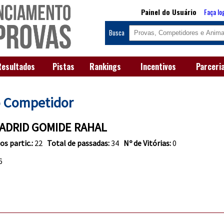
Painel do Usuário
Faça lo
Busca
Resultados
Pistas
Rankings
Incentivos
Parceri
o Competidor
ADRID GOMIDE RAHAL
os partic.:
22
Total de passadas:
34
Nº de Vitórias:
0
6