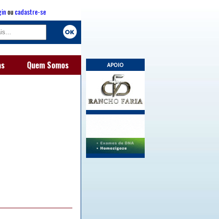
gin
ou
cadastre-se
as
Quem Somos
APOIO