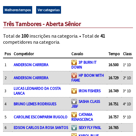
Melhores tempos
Ver categorias
Três Tambores - Aberta Sênior
Total de
100
inscrições na categoria. • Total de
41
competidores na categoria.
Pos
Competidor
Cavalo
Tempo
Class
3P BURN IT
1
ANDERSON CARREIRA
16.500
1º 1D
DOWN
HP BOOM WITH
2
ANDERSON CARREIRA
16.729
2º 1D
FAME
LUCAS LEONARDO DA COSTA
3
IRON FISHERS
16.749
3º 1D
LANCA
SASHA CLASS
4
BRUNO LEMES RODRIGUES
16.751
4º 1D
JIBF
CATANIA
5
CAROLINE ESCOMPARIM RUGOLO
16.757
5º 1D
RENASCENCA
6
EDSON CARLOS DA ROSA SANTOS
SEXY FLY FNSL
16.765
KAROL BLUE