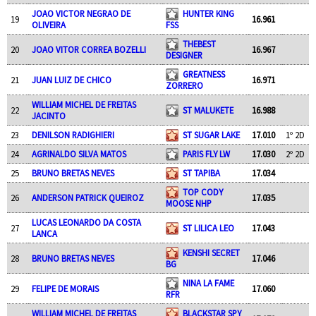
JOAO VICTOR NEGRAO DE
HUNTER KING
19
16.961
OLIVEIRA
FSS
THEBEST
20
JOAO VITOR CORREA BOZELLI
16.967
DESIGNER
GREATNESS
21
JUAN LUIZ DE CHICO
16.971
ZORRERO
WILLIAM MICHEL DE FREITAS
22
ST MALUKETE
16.988
JACINTO
23
DENILSON RADIGHIERI
ST SUGAR LAKE
17.010
1º 2D
24
AGRINALDO SILVA MATOS
PARIS FLY LW
17.030
2º 2D
25
BRUNO BRETAS NEVES
ST TAPIBA
17.034
TOP CODY
26
ANDERSON PATRICK QUEIROZ
17.035
MOOSE NHP
LUCAS LEONARDO DA COSTA
27
ST LILICA LEO
17.043
LANCA
KENSHI SECRET
28
BRUNO BRETAS NEVES
17.046
BG
NINA LA FAME
29
FELIPE DE MORAIS
17.060
RFR
WILLIAM MICHEL DE FREITAS
BLACKSTAR SPY