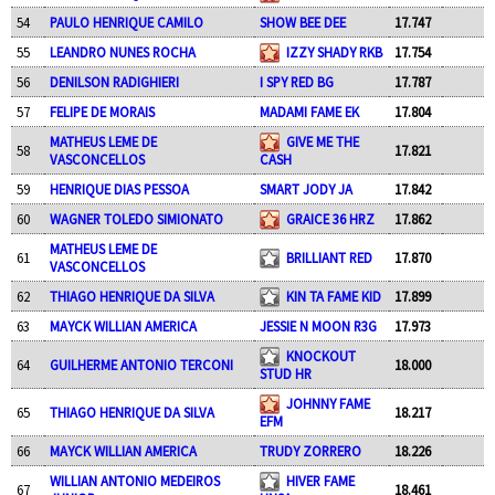
54
PAULO HENRIQUE CAMILO
SHOW BEE DEE
17.747
55
LEANDRO NUNES ROCHA
IZZY SHADY RKB
17.754
56
DENILSON RADIGHIERI
I SPY RED BG
17.787
57
FELIPE DE MORAIS
MADAMI FAME EK
17.804
MATHEUS LEME DE
GIVE ME THE
58
17.821
VASCONCELLOS
CASH
59
HENRIQUE DIAS PESSOA
SMART JODY JA
17.842
60
WAGNER TOLEDO SIMIONATO
GRAICE 36 HRZ
17.862
MATHEUS LEME DE
61
BRILLIANT RED
17.870
VASCONCELLOS
62
THIAGO HENRIQUE DA SILVA
KIN TA FAME KID
17.899
63
MAYCK WILLIAN AMERICA
JESSIE N MOON R3G
17.973
KNOCKOUT
64
GUILHERME ANTONIO TERCONI
18.000
STUD HR
JOHNNY FAME
65
THIAGO HENRIQUE DA SILVA
18.217
EFM
66
MAYCK WILLIAN AMERICA
TRUDY ZORRERO
18.226
WILLIAN ANTONIO MEDEIROS
HIVER FAME
67
18.461