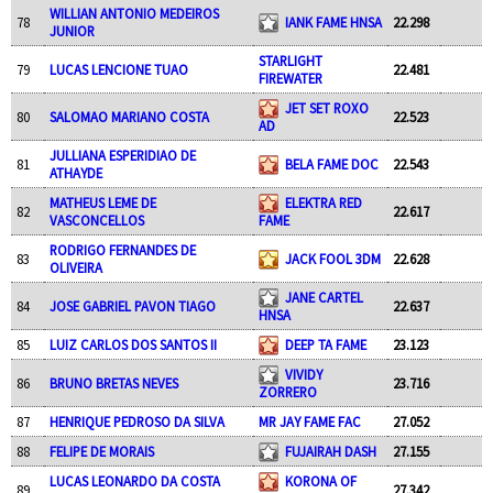
WILLIAN ANTONIO MEDEIROS
78
IANK FAME HNSA
22.298
JUNIOR
STARLIGHT
79
LUCAS LENCIONE TUAO
22.481
FIREWATER
JET SET ROXO
80
SALOMAO MARIANO COSTA
22.523
AD
JULLIANA ESPERIDIAO DE
81
BELA FAME DOC
22.543
ATHAYDE
MATHEUS LEME DE
ELEKTRA RED
82
22.617
VASCONCELLOS
FAME
RODRIGO FERNANDES DE
83
JACK FOOL 3DM
22.628
OLIVEIRA
JANE CARTEL
84
JOSE GABRIEL PAVON TIAGO
22.637
HNSA
85
LUIZ CARLOS DOS SANTOS II
DEEP TA FAME
23.123
VIVIDY
86
BRUNO BRETAS NEVES
23.716
ZORRERO
87
HENRIQUE PEDROSO DA SILVA
MR JAY FAME FAC
27.052
88
FELIPE DE MORAIS
FUJAIRAH DASH
27.155
LUCAS LEONARDO DA COSTA
KORONA OF
89
27.342