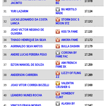
30
17.078
JACINTO
BG
BG MERTILO
31
YURI LAZARIM
17.124
MADE
LUCAS LEONARDO DA COSTA
STORM DOC S
32
17.132
LANCA
MOON STZ
JOAO VICTOR NEGRAO DE
33
KISS TA FAME
17.133
OLIVEIRA
34
THIAGO HENRIQUE DA SILVA
AMORA FAME
17.172
35
AGRINALDO SILVA MATOS
BULLA DASHIN
17.179
CORONA BY
36
ANDRE LUCAS PEREIRA PEGO
17.236
FAME FAC
AIM FRENCH
37
ELTON MANOEL DE SOUZA
17.259
FAME EK
LIZZY OF FLING
38
ANDERSON CARREIRA
17.289
ZZ
VALENTIN
39
JOAO VITOR CORREA BOZELLI
17.300
CRUSHER G
HOMEBOY
40
LEANDRO NUNES ROCHA
17.302
CLINT
ALASKA BY
41
VINICIUS FRAGA MORAIS
17.347