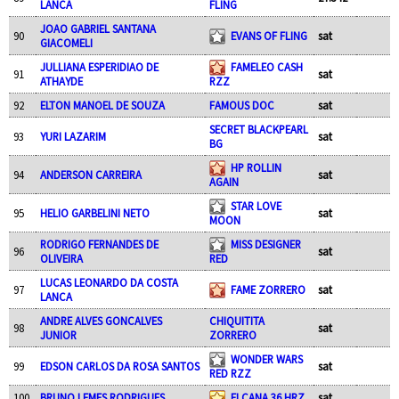
LANCA
FLING
JOAO GABRIEL SANTANA
90
EVANS OF FLING
sat
GIACOMELI
JULLIANA ESPERIDIAO DE
FAMELEO CASH
91
sat
ATHAYDE
RZZ
92
ELTON MANOEL DE SOUZA
FAMOUS DOC
sat
SECRET BLACKPEARL
93
YURI LAZARIM
sat
BG
HP ROLLIN
94
ANDERSON CARREIRA
sat
AGAIN
STAR LOVE
95
HELIO GARBELINI NETO
sat
MOON
RODRIGO FERNANDES DE
MISS DESIGNER
96
sat
OLIVEIRA
RED
LUCAS LEONARDO DA COSTA
97
FAME ZORRERO
sat
LANCA
ANDRE ALVES GONCALVES
CHIQUITITA
98
sat
JUNIOR
ZORRERO
WONDER WARS
99
EDSON CARLOS DA ROSA SANTOS
sat
RED RZZ
100
BRUNO LEMES RODRIGUES
ELCANA 36 HRZ
sat