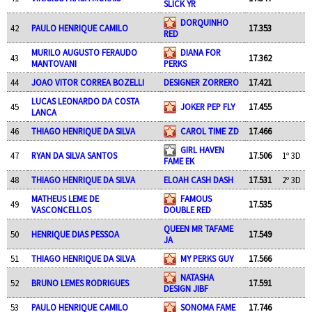
SLICK YR
DORQUINHO
42
PAULO HENRIQUE CAMILO
17.353
RED
MURILO AUGUSTO FERAUDO
DIANA FOR
43
17.362
MANTOVANI
PERKS
44
JOAO VITOR CORREA BOZELLI
DESIGNER ZORRERO
17.421
LUCAS LEONARDO DA COSTA
45
JOKER PEP FLY
17.455
LANCA
46
THIAGO HENRIQUE DA SILVA
CAROL TIME ZD
17.466
GIRL HAVEN
47
RYAN DA SILVA SANTOS
17.506
1º 3D
FAME EK
48
THIAGO HENRIQUE DA SILVA
ELOAH CASH DASH
17.531
2º 3D
MATHEUS LEME DE
FAMOUS
49
17.535
VASCONCELLOS
DOUBLE RED
QUEEN MR TAFAME
50
HENRIQUE DIAS PESSOA
17.549
JA
51
THIAGO HENRIQUE DA SILVA
MY PERKS GUY
17.566
NATASHA
52
BRUNO LEMES RODRIGUES
17.591
DESIGN JIBF
53
PAULO HENRIQUE CAMILO
SONOMA FAME
17.746