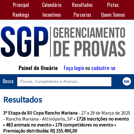
Principal
Calendário
Resultados
Pistas
Rankings
Incentivos
Parcerias
Quem Somos
Painel do Usuário
Faça login
ou
cadastre-se
Busca
Resultados
3ª Etapa da XII Copa Rancho Mariana
- 27 a 29 de Março de 2025
- Rancho Mariana - Altinópolis, SP •
1726 inscrições no evento
• 483 animais no evento • 179 competidores no evento •
Premiação distribuída: R$ 155.490,00