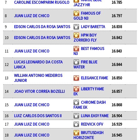
7
CAROLINE ESCOMPARIM RUGOLO
16.785
JAZZY HR
FAMOUS OF
8
JUAN LUIZ DE CHICO
16.797
GOLD N3
9
EDSON CARLOS DA ROSA SANTOS
LADY BARETTA
16.838
HPM BOY
10
EDSON CARLOS DA ROSA SANTOS
16.842
ZORRERO FLY
BEST FAMOUS
11
JUAN LUIZ DE CHICO
16.843
N3
LUCAS LEONARDO DA COSTA
FIRE BLUE
12
16.844
LANCA
WATER
WILLIAN ANTONIO MEDEIROS
13
ELEGANCE FAME
16.850
JUNIOR
LIBERTY FAME
14
JOAO VITOR CORREA BOZELLI
16.857
EK
CHROME DASH
15
JUAN LUIZ DE CHICO
16.868
FAME EK
16
LUIZ CARLOS DOS SANTOS II
LUNA EASY FAME
16.904
17
JUAN LUIZ DE CHICO
REDVICK OFV
16.929
BRUTUSDASH
18
JUAN LUIZ DE CHICO
16.945
HORIZONTE