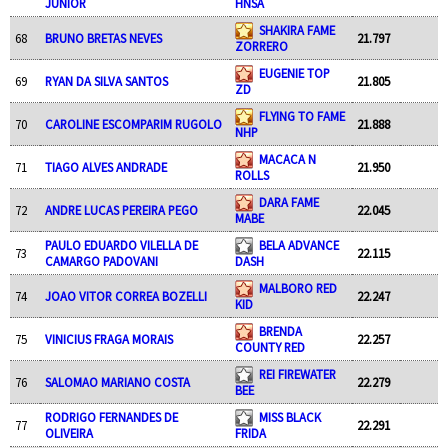
JUNIOR
HNSA
SHAKIRA FAME
68
BRUNO BRETAS NEVES
21.797
ZORRERO
EUGENIE TOP
69
RYAN DA SILVA SANTOS
21.805
ZD
FLYING TO FAME
70
CAROLINE ESCOMPARIM RUGOLO
21.888
NHP
MACACA N
71
TIAGO ALVES ANDRADE
21.950
ROLLS
DARA FAME
72
ANDRE LUCAS PEREIRA PEGO
22.045
MABE
PAULO EDUARDO VILELLA DE
BELA ADVANCE
73
22.115
CAMARGO PADOVANI
DASH
MALBORO RED
74
JOAO VITOR CORREA BOZELLI
22.247
KID
BRENDA
75
VINICIUS FRAGA MORAIS
22.257
COUNTY RED
REI FIREWATER
76
SALOMAO MARIANO COSTA
22.279
BEE
RODRIGO FERNANDES DE
MISS BLACK
77
22.291
OLIVEIRA
FRIDA