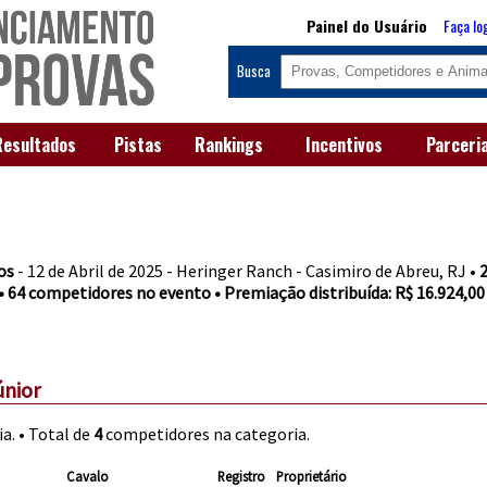
Painel do Usuário
Faça lo
Busca
Resultados
Pistas
Rankings
Incentivos
Parceri
os
- 12 de Abril de 2025 - Heringer Ranch - Casimiro de Abreu, RJ •
• 64 competidores no evento • Premiação distribuída: R$ 16.924,00
únior
a. • Total de
4
competidores na categoria.
Cavalo
Registro
Proprietário