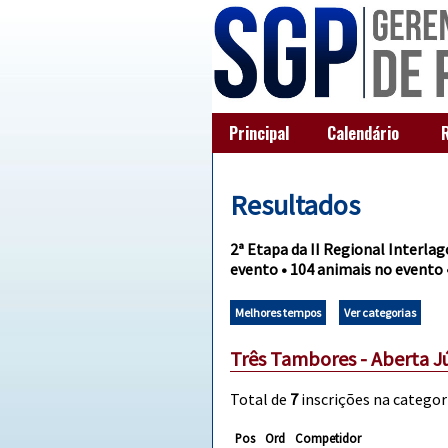
Principal
Calendário
Resultados
2ª Etapa da II Regional Interlag
evento • 104 animais no evento 
Melhores tempos
Ver categorias
Três Tambores - Aberta J
Total de
7
inscrições na categori
Pos
Ord
Competidor