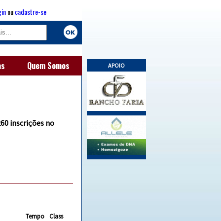
gin
ou
cadastre-se
as
Quem Somos
APOIO
260 inscrições no
Tempo
Class