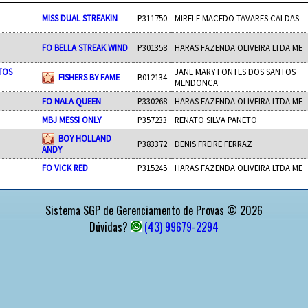
MISS DUAL STREAKIN
P311750
MIRELE MACEDO TAVARES CALDAS
FO BELLA STREAK WIND
P301358
HARAS FAZENDA OLIVEIRA LTDA ME
TOS
JANE MARY FONTES DOS SANTOS
FISHERS BY FAME
B012134
MENDONCA
FO NALA QUEEN
P330268
HARAS FAZENDA OLIVEIRA LTDA ME
MBJ MESSI ONLY
P357233
RENATO SILVA PANETO
BOY HOLLAND
P383372
DENIS FREIRE FERRAZ
ANDY
FO VICK RED
P315245
HARAS FAZENDA OLIVEIRA LTDA ME
Sistema SGP de Gerenciamento de Provas © 2026
Dúvidas?
(43) 99679-2294