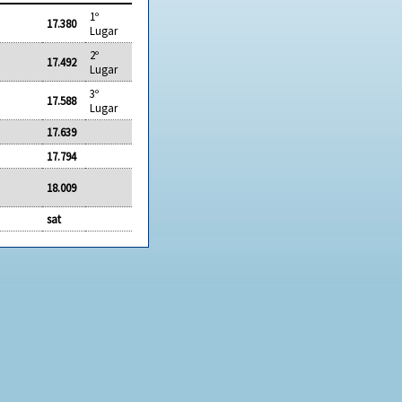
1º
17.380
Lugar
2º
17.492
Lugar
3º
17.588
Lugar
17.639
17.794
18.009
sat