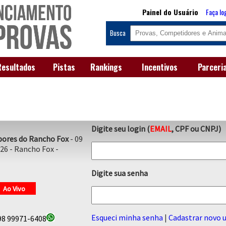
Painel do Usuário
Faça lo
Busca
Resultados
Pistas
Rankings
Incentivos
Parceri
Digite seu login (
EMAIL
, CPF ou CNPJ)
bores do Rancho Fox
- 09
026 - Rancho Fox -
Digite sua senha
Ao Vivo
Esqueci minha senha
|
Cadastrar novo u
8 99971-6408