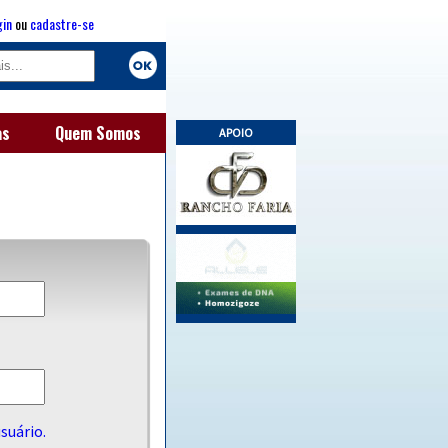
gin
ou
cadastre-se
as
Quem Somos
APOIO
suário.