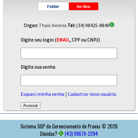
Folder
Ao Vivo
Organ:
Thais Helena
Tel:
(34) 98425-8840
Digite seu login (
EMAIL
, CPF ou CNPJ)
Digite sua senha
Esqueci minha senha
|
Cadastrar novo usuário.
APOIO
Sistema SGP de Gerenciamento de Provas © 2026
Dúvidas?
(43) 99679-2294