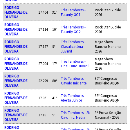
RODRIGO
Três Tambores -
Rock Star Buckle
FERNANDES DE
17.404
31º
Futurity GO1
2026
OLIVEIRA
RODRIGO
Três Tambores -
Rock Star Buckle
FERNANDES DE
17.114
10º
Futurity GO2
2026
OLIVEIRA
RODRIGO
Três Tambores -
Mega Show
FERNANDES DE
17.147
9º
Classificatória
Rancho Mariana
OLIVEIRA
Juvenil
2026
RODRIGO
Mega Show
Três Tambores -
FERNANDES DE
27.004
17º
Rancho Mariana
Final Ouro Juvenil
OLIVEIRA
2026
RODRIGO
Três Tambores -
35º Congresso
FERNANDES DE
22.229
80º
Cavalo Iniciante
Brasileiro ABQM
OLIVEIRA
RODRIGO
Três Tambores -
35º Congresso
FERNANDES DE
17.061
41º
Aberta Júnior
Brasileiro ABQM
OLIVEIRA
RODRIGO
Três Tambores - SN
3ª Prova Seleção
FERNANDES DE
17.18
5º
Cav. Inic. Média
Nacional - 2026
OLIVEIRA
RODRIGO
Três Tambores - SN
3ª Prova Seleção