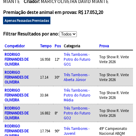
MIANTE
Criador:
MARICY OLIVEIRA DAVID MIANTE
Premiação deste animal em provas: R$ 17.052,20
Apenas Passadas Premiadas
Filtrar Resultados por ano:
Competidor
Tempo
Pos
Categoria
Prova
RODRIGO
Três Tambores -
Top Show R. Vinte
FERNANDES DE
16.958
12º
Potro do Futuro
Vinte 2026
OLIVEIRA
GO1
RODRIGO
Três Tambores -
Top Show R. Vinte
FERNANDES DE
17.14
30º
Aberta Júnior
Vinte 2026
OLIVEIRA
RODRIGO
Três Tambores -
Top Show R. Vinte
FERNANDES DE
33.84
Potro do Futuro
Vinte 2026
OLIVEIRA
Média
RODRIGO
Três Tambores -
Top Show R. Vinte
FERNANDES DE
16.882
8º
Potro do Futuro
Vinte 2026
OLIVEIRA
GO2
RODRIGO
Três Tambores -
49º Campeonato
FERNANDES DE
17.794
90º
Juvenil
Nacional ABQM
OLIVEIRA