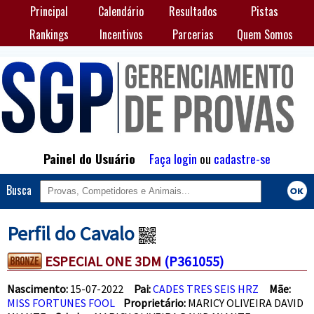
Principal
Calendário
Resultados
Pistas
Rankings
Incentivos
Parcerias
Quem Somos
Painel do Usuário
Faça login
ou
cadastre-se
Busca
Perfil do Cavalo
ESPECIAL ONE 3DM
(P361055)
Nascimento:
15-07-2022
Pai:
CADES TRES SEIS HRZ
Mãe:
MISS FORTUNES FOOL
Proprietário:
MARICY OLIVEIRA DAVID