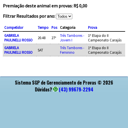
Premiação deste animal em provas: R$ 0,00
Filtrar Resultados por ano:
Competidor
Tempo
Pos
Categoria
Prova
GABRIELA
Três Tambores -
1ª Etapa do II
20.48
27º
PAULINELLI ROSSO
Jovem I
Campeonato Carajás
GABRIELA
Três Tambores -
1ª Etapa do II
SAT
PAULINELLI ROSSO
Feminino
Campeonato Carajás
APOIO
Sistema SGP de Gerenciamento de Provas © 2026
Dúvidas?
(43) 99679-2294