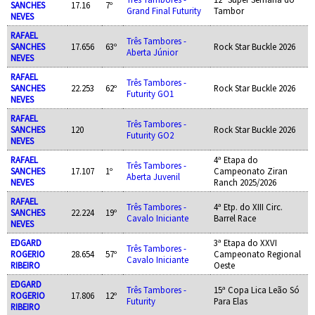
SANCHES
17.16
7º
Grand Final Futurity
Tambor
NEVES
RAFAEL
Três Tambores -
SANCHES
17.656
63º
Rock Star Buckle 2026
Aberta Júnior
NEVES
RAFAEL
Três Tambores -
SANCHES
22.253
62º
Rock Star Buckle 2026
Futurity GO1
NEVES
RAFAEL
Três Tambores -
SANCHES
120
Rock Star Buckle 2026
Futurity GO2
NEVES
RAFAEL
4ª Etapa do
Três Tambores -
SANCHES
17.107
1º
Campeonato Ziran
Aberta Juvenil
NEVES
Ranch 2025/2026
RAFAEL
Três Tambores -
4ª Etp. do XIII Circ.
SANCHES
22.224
19º
Cavalo Iniciante
Barrel Race
NEVES
EDGARD
3ª Etapa do XXVI
Três Tambores -
ROGERIO
28.654
57º
Campeonato Regional
Cavalo Iniciante
RIBEIRO
Oeste
EDGARD
Três Tambores -
15ª Copa Lica Leão Só
ROGERIO
17.806
12º
Futurity
Para Elas
RIBEIRO