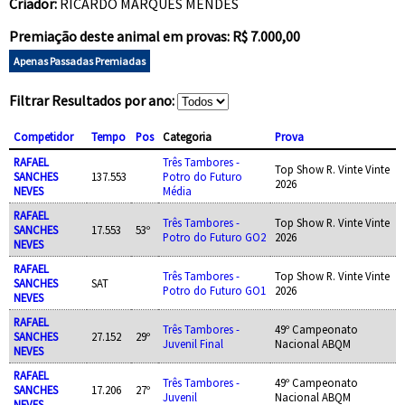
Criador:
RICARDO MARQUES MENDES
Premiação deste animal em provas: R$ 7.000,00
Apenas Passadas Premiadas
Filtrar Resultados por ano:
Competidor
Tempo
Pos
Categoria
Prova
RAFAEL
Três Tambores -
Top Show R. Vinte Vinte
SANCHES
137.553
Potro do Futuro
2026
NEVES
Média
RAFAEL
Três Tambores -
Top Show R. Vinte Vinte
SANCHES
17.553
53º
Potro do Futuro GO2
2026
NEVES
RAFAEL
Três Tambores -
Top Show R. Vinte Vinte
SANCHES
SAT
Potro do Futuro GO1
2026
NEVES
RAFAEL
Três Tambores -
49º Campeonato
SANCHES
27.152
29º
Juvenil Final
Nacional ABQM
NEVES
RAFAEL
Três Tambores -
49º Campeonato
SANCHES
17.206
27º
Juvenil
Nacional ABQM
NEVES