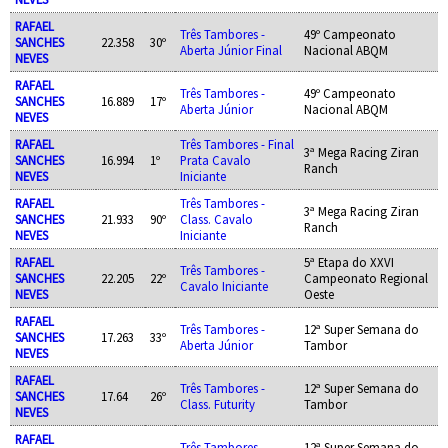
RAFAEL
Três Tambores -
49º Campeonato
SANCHES
22.358
30º
Aberta Júnior Final
Nacional ABQM
NEVES
RAFAEL
Três Tambores -
49º Campeonato
SANCHES
16.889
17º
Aberta Júnior
Nacional ABQM
NEVES
RAFAEL
Três Tambores - Final
3ª Mega Racing Ziran
SANCHES
16.994
1º
Prata Cavalo
Ranch
NEVES
Iniciante
RAFAEL
Três Tambores -
3ª Mega Racing Ziran
SANCHES
21.933
90º
Class. Cavalo
Ranch
NEVES
Iniciante
RAFAEL
5ª Etapa do XXVI
Três Tambores -
SANCHES
22.205
22º
Campeonato Regional
Cavalo Iniciante
NEVES
Oeste
RAFAEL
Três Tambores -
12ª Super Semana do
SANCHES
17.263
33º
Aberta Júnior
Tambor
NEVES
RAFAEL
Três Tambores -
12ª Super Semana do
SANCHES
17.64
26º
Class. Futurity
Tambor
NEVES
RAFAEL
Três Tambores -
12ª Super Semana do