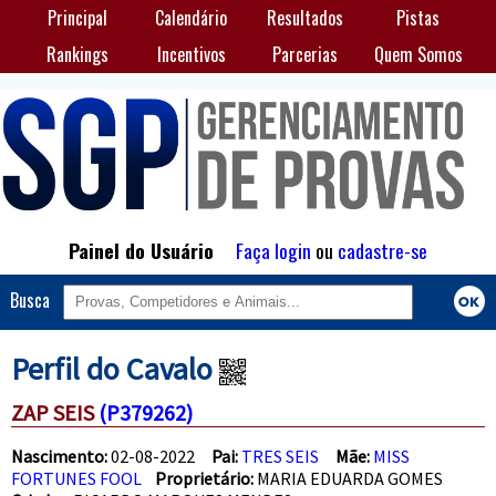
Principal
Calendário
Resultados
Pistas
Rankings
Incentivos
Parcerias
Quem Somos
Painel do Usuário
Faça login
ou
cadastre-se
Busca
Perfil do Cavalo
ZAP SEIS
(P379262)
Nascimento:
02-08-2022
Pai:
TRES SEIS
Mãe:
MISS
FORTUNES FOOL
Proprietário:
MARIA EDUARDA GOMES