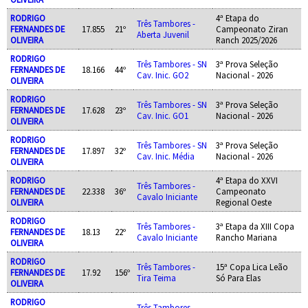
RODRIGO
4ª Etapa do
Três Tambores -
FERNANDES DE
17.855
21º
Campeonato Ziran
Aberta Juvenil
OLIVEIRA
Ranch 2025/2026
RODRIGO
Três Tambores - SN
3ª Prova Seleção
FERNANDES DE
18.166
44º
Cav. Inic. GO2
Nacional - 2026
OLIVEIRA
RODRIGO
Três Tambores - SN
3ª Prova Seleção
FERNANDES DE
17.628
23º
Cav. Inic. GO1
Nacional - 2026
OLIVEIRA
RODRIGO
Três Tambores - SN
3ª Prova Seleção
FERNANDES DE
17.897
32º
Cav. Inic. Média
Nacional - 2026
OLIVEIRA
RODRIGO
4ª Etapa do XXVI
Três Tambores -
FERNANDES DE
22.338
36º
Campeonato
Cavalo Iniciante
OLIVEIRA
Regional Oeste
RODRIGO
Três Tambores -
3ª Etapa da XIII Copa
FERNANDES DE
18.13
22º
Cavalo Iniciante
Rancho Mariana
OLIVEIRA
RODRIGO
Três Tambores -
15ª Copa Lica Leão
FERNANDES DE
17.92
156º
Tira Teima
Só Para Elas
OLIVEIRA
RODRIGO
Três Tambores -