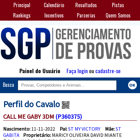
Principal
Calendário
Resultados
Pistas
Rankings
Incentivos
Parcerias
Quem Somos
Painel do Usuário
Faça login
ou
cadastre-se
Busca
Perfil do Cavalo
CALL ME GABY 3DM
(P360375)
Nascimento:
11-11-2022
Pai:
ST MY VICTORY
Mãe:
ST
GABITA
Proprietário:
MARICY OLIVEIRA DAVID MIANTE