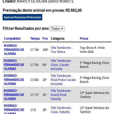
Criador:
MARICY OLIVEIRA DAVID MIANTE
Premiação deste animal em provas: R$ 682,00
Apenas Passadas Premiadas
Filtrar Resultados por ano:
Competidor
Tempo
Pos
Categoria
Prova
RODRIGO
Três Tambores -
Top Show R. Vinte
FERNANDES DE
17.744
258º
Tira Teima
Vinte 2026
OLIVEIRA
RODRIGO
Três Tambores -
3ª Mega Racing Ziran
FERNANDES DE
17.761
65º
Class. Cavalo
Ranch
OLIVEIRA
Iniciante
RODRIGO
Três Tambores -
3ª Mega Racing Ziran
FERNANDES DE
17.453
10º
Final Prata Cavalo
Ranch
OLIVEIRA
Iniciante
RODRIGO
Três Tambores -
12ª Super Semana do
FERNANDES DE
17.777
25º
Grand Final
Tambor
OLIVEIRA
Futurity
RODRIGO
Três Tambores -
12ª Super Semana do
FERNANDES DE
17.6
24º
Class. Futurity
Tambor
OLIVEIRA