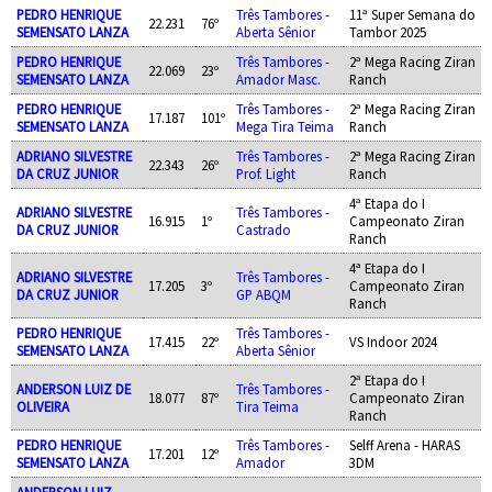
PEDRO HENRIQUE
Três Tambores -
11ª Super Semana do
22.231
76º
SEMENSATO LANZA
Aberta Sênior
Tambor 2025
PEDRO HENRIQUE
Três Tambores -
2ª Mega Racing Ziran
22.069
23º
SEMENSATO LANZA
Amador Masc.
Ranch
PEDRO HENRIQUE
Três Tambores -
2ª Mega Racing Ziran
17.187
101º
SEMENSATO LANZA
Mega Tira Teima
Ranch
ADRIANO SILVESTRE
Três Tambores -
2ª Mega Racing Ziran
22.343
26º
DA CRUZ JUNIOR
Prof. Light
Ranch
4ª Etapa do I
ADRIANO SILVESTRE
Três Tambores -
16.915
1º
Campeonato Ziran
DA CRUZ JUNIOR
Castrado
Ranch
4ª Etapa do I
ADRIANO SILVESTRE
Três Tambores -
17.205
3º
Campeonato Ziran
DA CRUZ JUNIOR
GP ABQM
Ranch
PEDRO HENRIQUE
Três Tambores -
17.415
22º
VS Indoor 2024
SEMENSATO LANZA
Aberta Sênior
2ª Etapa do I
ANDERSON LUIZ DE
Três Tambores -
18.077
87º
Campeonato Ziran
OLIVEIRA
Tira Teima
Ranch
PEDRO HENRIQUE
Três Tambores -
Selff Arena - HARAS
17.201
12º
SEMENSATO LANZA
Amador
3DM
ANDERSON LUIZ