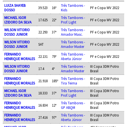
LUIZA SHAYEB
Três Tambores -
39.523
16º
PF e Copa WV 2022
DOSSO
Kids
MICHAEL IGOR
Três Tambores -
17.625
22º
PF e Copa WV 2022
IZIDORO DA SILVA
Prof. Light
WILSON VITORIO
Três Tambores -
22.293
37º
PF e Copa WV 2022
DOSSO JUNIOR
Amador Masc.
WILSON VITORIO
Três Tambores -
SAT
PF e Copa WV 2022
DOSSO JUNIOR
Amador Master
FERNANDO
Três Tambores -
22.131
79º
PF e Copa WV 2022
HENRIQUE MORALES
Aberta Júnior
WILSON VITORIO
Três Tambores -
III Copa 3DM Potro
17.4
4º
DOSSO JUNIOR
Amador Master
Brasil
FERNANDO
Três Tambores -
III Copa 3DM Potro
21.918
185º
HENRIQUE MORALES
Tira Teima
Brasil
MICHAEL IGOR
Três Tambores -
III Copa 3DM Potro
18.333
37º
IZIDORO DA SILVA
Prof. Light
Brasil
FERNANDO
Três Tambores -
III Copa 3DM Potro
16.834
12º
HENRIQUE MORALES
GP ABQM
Brasil
FERNANDO
Três Tambores -
III Copa 3DM Potro
27.416
97º
HENRIQUE MORALES
Aberta Júnior
Brasil