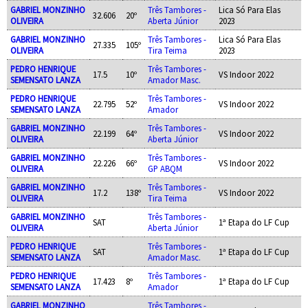
GABRIEL MONZINHO
Três Tambores -
Lica Só Para Elas
32.606
20º
OLIVEIRA
Aberta Júnior
2023
GABRIEL MONZINHO
Três Tambores -
Lica Só Para Elas
27.335
105º
OLIVEIRA
Tira Teima
2023
PEDRO HENRIQUE
Três Tambores -
17.5
10º
VS Indoor 2022
SEMENSATO LANZA
Amador Masc.
PEDRO HENRIQUE
Três Tambores -
22.795
52º
VS Indoor 2022
SEMENSATO LANZA
Amador
GABRIEL MONZINHO
Três Tambores -
22.199
64º
VS Indoor 2022
OLIVEIRA
Aberta Júnior
GABRIEL MONZINHO
Três Tambores -
22.226
66º
VS Indoor 2022
OLIVEIRA
GP ABQM
GABRIEL MONZINHO
Três Tambores -
17.2
138º
VS Indoor 2022
OLIVEIRA
Tira Teima
GABRIEL MONZINHO
Três Tambores -
SAT
1ª Etapa do LF Cup
OLIVEIRA
Aberta Júnior
PEDRO HENRIQUE
Três Tambores -
SAT
1ª Etapa do LF Cup
SEMENSATO LANZA
Amador Masc.
PEDRO HENRIQUE
Três Tambores -
17.423
8º
1ª Etapa do LF Cup
SEMENSATO LANZA
Amador
GABRIEL MONZINHO
Três Tambores -