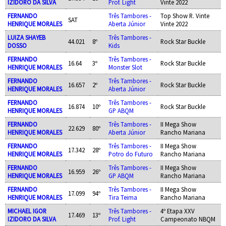
IZIDORO DA SILVA
Prof. Light
Vinte 2022
FERNANDO
Três Tambores -
Top Show R. Vinte
SAT
HENRIQUE MORALES
Aberta Júnior
Vinte 2022
LUIZA SHAYEB
Três Tambores -
44.021
8º
Rock Star Buckle
DOSSO
Kids
FERNANDO
Três Tambores -
16.64
3º
Rock Star Buckle
HENRIQUE MORALES
Monster Slot
FERNANDO
Três Tambores -
16.657
2º
Rock Star Buckle
HENRIQUE MORALES
Aberta Júnior
FERNANDO
Três Tambores -
16.874
10º
Rock Star Buckle
HENRIQUE MORALES
GP ABQM
FERNANDO
Três Tambores -
II Mega Show
22.629
80º
HENRIQUE MORALES
Aberta Júnior
Rancho Mariana
FERNANDO
Três Tambores -
II Mega Show
17.342
28º
HENRIQUE MORALES
Potro do Futuro
Rancho Mariana
FERNANDO
Três Tambores -
II Mega Show
16.959
26º
HENRIQUE MORALES
GP ABQM
Rancho Mariana
FERNANDO
Três Tambores -
II Mega Show
17.099
94º
HENRIQUE MORALES
Tira Teima
Rancho Mariana
MICHAEL IGOR
Três Tambores -
4º Etapa XXV
17.469
13º
IZIDORO DA SILVA
Prof. Light
Campeonato NBQM