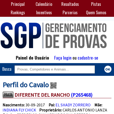
Principal
Calendário
Resultados
Pistas
Rankings
Incentivos
Parcerias
Quem Somos
Painel do Usuário
Faça login
ou
cadastre-se
Busca
Perfil do Cavalo
DIFERENTE DEL RANCHO
(P265468)
Nascimento:
30-09-2017
Pai:
EL SHADY ZORRERO
Mãe:
INDIANA FLY CHICK
Proprietário:
CARLOS ANTONIO LANZA