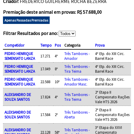
Criador:
FREDERICO GUILHERME ROCHA BEZERRA
Premiação deste animal em provas: R$ 57.688,00
Apenas Passadas Premiadas
Filtrar Resultados por ano:
Competidor
Tempo
Pos
Categoria
Prova
PEDRO HENRIQUE
Três Tambores -
4ª Etp. do XIII Circ.
17.271
4º
SEMENSATO LANZA
Amador
Barrel Race
PEDRO HENRIQUE
Três Tambores -
4ª Etp. do XIII Circ.
17.049
8º
SEMENSATO LANZA
Tira Teima
Barrel Race
PEDRO HENRIQUE
Três Tambores -
4ª Etp. do XIII Circ.
22.588
10º
SEMENSATO LANZA
Amador Masc.
Barrel Race
2ª Etapa II
ALEXSANDRO DE
Três Tambores -
17.824
4º
Campeonato Rações
SOUZA SANTOS
Tira Teima
Vale HTS 2026
2ª Etapa II
ALEXSANDRO DE
Três Tambores -
17.584
2º
Campeonato Rações
SOUZA SANTOS
Aberta
Vale HTS 2026
3ª Etapa do XXVI
ALEXSANDRO DE
Três Tambores -
22.128
58º
Campeonato