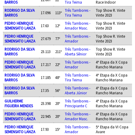
BARROS
Tira Teima
Race Indoor
RODRIGO DA SILVA
Três Tambores -
Top Show R. Vinte
17.096
113º
BARROS
Tira Teima
Vinte 2023
PEDRO HENRIQUE
Três Tambores -
Top Show R. Vinte
17.63
12º
SEMENSATO LANZA
Amador Masc.
Vinte 2023
PEDRO HENRIQUE
Três Tambores -
Top Show R. Vinte
27.679
77º
SEMENSATO LANZA
Amador
Vinte 2023
RODRIGO DA SILVA
Três Tambores -
Top Show R. Vinte
23.113
211º
BARROS
Aberta Sênior
Vinte 2023
PEDRO HENRIQUE
Três Tambores -
4ª Etapa da X Copa
17.217
22º
SEMENSATO LANZA
Amador
Rancho Mariana
RODRIGO DA SILVA
Três Tambores -
4ª Etapa da X Copa
17.185
48º
BARROS
Tira Teima
Rancho Mariana
RODRIGO DA SILVA
Três Tambores -
4ª Etapa da X Copa
17.35
56º
BARROS
Aberta Júnior
Rancho Mariana
GUILHERME
Três Tambores -
4ª Etapa da X Copa
23.398
20º
FIGUEIRA MENDES
Principiante C
Rancho Mariana
PEDRO HENRIQUE
Três Tambores -
4ª Etapa da X Copa
22.945
20º
SEMENSATO LANZA
Amador Masc.
Rancho Mariana
PEDRO HENRIQUE
Três Tambores -
5ª Etapa da VI Copa
17.93
15º
SEMENSATO LANZA
Amador
Avare