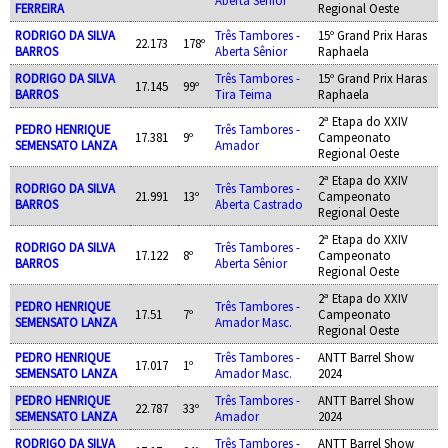
FERREIRA
Regional Oeste
RODRIGO DA SILVA
Três Tambores -
15º Grand Prix Haras
22.173
178º
BARROS
Aberta Sênior
Raphaela
RODRIGO DA SILVA
Três Tambores -
15º Grand Prix Haras
17.145
99º
BARROS
Tira Teima
Raphaela
2ª Etapa do XXIV
PEDRO HENRIQUE
Três Tambores -
17.381
9º
Campeonato
SEMENSATO LANZA
Amador
Regional Oeste
2ª Etapa do XXIV
RODRIGO DA SILVA
Três Tambores -
21.991
13º
Campeonato
BARROS
Aberta Castrado
Regional Oeste
2ª Etapa do XXIV
RODRIGO DA SILVA
Três Tambores -
17.122
8º
Campeonato
BARROS
Aberta Sênior
Regional Oeste
2ª Etapa do XXIV
PEDRO HENRIQUE
Três Tambores -
17.51
7º
Campeonato
SEMENSATO LANZA
Amador Masc.
Regional Oeste
PEDRO HENRIQUE
Três Tambores -
ANTT Barrel Show
17.017
1º
SEMENSATO LANZA
Amador Masc.
2024
PEDRO HENRIQUE
Três Tambores -
ANTT Barrel Show
22.787
33º
SEMENSATO LANZA
Amador
2024
RODRIGO DA SILVA
Três Tambores -
ANTT Barrel Show