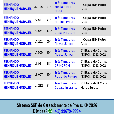
Três Tambores -
FERNANDO
II Copa 3DM Potro
50.195
91º
Média Potro
HENRIQUE MORALES
Brasil
Prata
FERNANDO
Três Tambores -
II Copa 3DM Potro
22.541
77º
HENRIQUE MORALES
PF Final Prata
Brasil
FERNANDO
Três Tambores -
II Copa 3DM Potro
27.654
130º
HENRIQUE MORALES
Class. P. Futuro
Brasil
FERNANDO
Três Tambores -
II Copa 3DM Potro
17.221
25º
HENRIQUE MORALES
Aberta Júnior
Brasil
FERNANDO
Três Tambores -
1ª Etapa do Camp.
17.505
35º
HENRIQUE MORALES
Aberta Júnior
NOPQM 2021/2022
FERNANDO
Três Tambores -
1ª Etapa do Camp.
16.98
18º
HENRIQUE MORALES
GP NOPQM
NOPQM 2021/2022
FERNANDO
Três Tambores -
1ª Etapa do Camp.
18.067
35º
HENRIQUE MORALES
Potro do Futuro
NOPQM 2021/2022
FERNANDO
Três Tambores -
3ª Etapa da II Copa
17.212
3º
HENRIQUE MORALES
Cavalo Iniciante
Haras Turato
APOIO
Sistema SGP de Gerenciamento de Provas © 2026
Dúvidas?
(43) 99679-2294