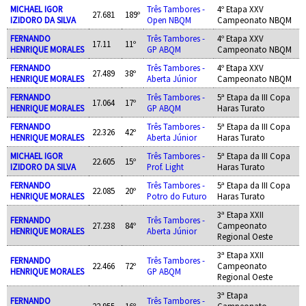
MICHAEL IGOR
Três Tambores -
4º Etapa XXV
27.681
189º
IZIDORO DA SILVA
Open NBQM
Campeonato NBQM
FERNANDO
Três Tambores -
4º Etapa XXV
17.11
11º
HENRIQUE MORALES
GP ABQM
Campeonato NBQM
FERNANDO
Três Tambores -
4º Etapa XXV
27.489
38º
HENRIQUE MORALES
Aberta Júnior
Campeonato NBQM
FERNANDO
Três Tambores -
5ª Etapa da III Copa
17.064
17º
HENRIQUE MORALES
GP ABQM
Haras Turato
FERNANDO
Três Tambores -
5ª Etapa da III Copa
22.326
42º
HENRIQUE MORALES
Aberta Júnior
Haras Turato
MICHAEL IGOR
Três Tambores -
5ª Etapa da III Copa
22.605
15º
IZIDORO DA SILVA
Prof. Light
Haras Turato
FERNANDO
Três Tambores -
5ª Etapa da III Copa
22.085
20º
HENRIQUE MORALES
Potro do Futuro
Haras Turato
3ª Etapa XXII
FERNANDO
Três Tambores -
27.238
84º
Campeonato
HENRIQUE MORALES
Aberta Júnior
Regional Oeste
3ª Etapa XXII
FERNANDO
Três Tambores -
22.466
72º
Campeonato
HENRIQUE MORALES
GP ABQM
Regional Oeste
3ª Etapa
FERNANDO
Três Tambores -
22.955
16º
Campeonato