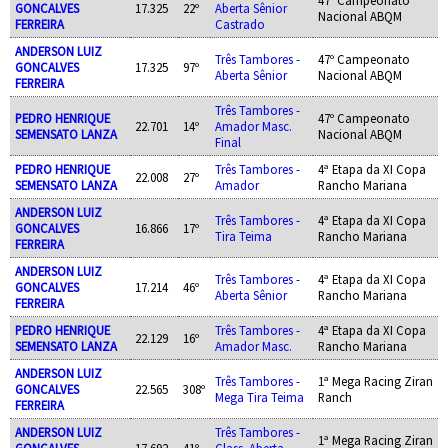
GONCALVES
17.325
22º
Aberta Sênior
Nacional ABQM
FERREIRA
Castrado
ANDERSON LUIZ
Três Tambores -
47º Campeonato
GONCALVES
17.325
97º
Aberta Sênior
Nacional ABQM
FERREIRA
Três Tambores -
PEDRO HENRIQUE
47º Campeonato
22.701
14º
Amador Masc.
SEMENSATO LANZA
Nacional ABQM
Final
PEDRO HENRIQUE
Três Tambores -
4ª Etapa da XI Copa
22.008
27º
SEMENSATO LANZA
Amador
Rancho Mariana
ANDERSON LUIZ
Três Tambores -
4ª Etapa da XI Copa
GONCALVES
16.866
17º
Tira Teima
Rancho Mariana
FERREIRA
ANDERSON LUIZ
Três Tambores -
4ª Etapa da XI Copa
GONCALVES
17.214
46º
Aberta Sênior
Rancho Mariana
FERREIRA
PEDRO HENRIQUE
Três Tambores -
4ª Etapa da XI Copa
22.129
16º
SEMENSATO LANZA
Amador Masc.
Rancho Mariana
ANDERSON LUIZ
Três Tambores -
1ª Mega Racing Ziran
GONCALVES
22.565
308º
Mega Tira Teima
Ranch
FERREIRA
ANDERSON LUIZ
Três Tambores -
1ª Mega Racing Ziran
GONCALVES
17.692
41º
Class. Aberta