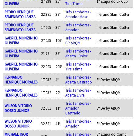
27.938
35º
1ª Etapa do LF Cup
OLIVEIRA
Tira Teima
PEDRO HENRIQUE
Três Tambores -
22.381
39º
II Grand Slam Cutter
SEMENSATO LANZA
Amador Masc.
PEDRO HENRIQUE
Três Tambores -
17.605
32º
II Grand Slam Cutter
SEMENSATO LANZA
Amador
GABRIEL MONZINHO
Três Tambores -
27.055
106º
II Grand Slam Cutter
OLIVEIRA
GP ABQM
GABRIEL MONZINHO
Três Tambores -
21.79
39º
II Grand Slam Cutter
OLIVEIRA
Aberta Júnior
GABRIEL MONZINHO
Três Tambores -
22.023
209º
II Grand Slam Cutter
OLIVEIRA
Tira Teima
FERNANDO
Três Tambores -
17.032
4º
8º Derby ABQM
HENRIQUE MORALES
Aberta Castrado
FERNANDO
Três Tambores -
17.032
22º
8º Derby ABQM
HENRIQUE MORALES
Aberta Livre
Três Tambores -
WILSON VITORIO
32.591
11º
Amador
8º Derby ABQM
DOSSO JUNIOR
Castrado
WILSON VITORIO
Três Tambores -
32.591
41º
8º Derby ABQM
DOSSO JUNIOR
Amador
MICHAEL IGOR
Três Tambores -
2ª Etapa do Camp.