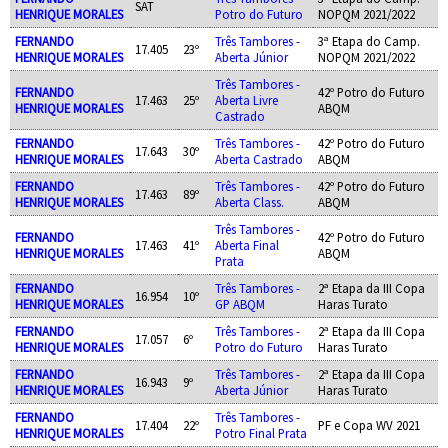
SAT
HENRIQUE MORALES
Potro do Futuro
NOPQM 2021/2022
FERNANDO
Três Tambores -
3ª Etapa do Camp.
17.405
23º
HENRIQUE MORALES
Aberta Júnior
NOPQM 2021/2022
Três Tambores -
FERNANDO
42º Potro do Futuro
17.463
25º
Aberta Livre
HENRIQUE MORALES
ABQM
Castrado
FERNANDO
Três Tambores -
42º Potro do Futuro
17.643
30º
HENRIQUE MORALES
Aberta Castrado
ABQM
FERNANDO
Três Tambores -
42º Potro do Futuro
17.463
89º
HENRIQUE MORALES
Aberta Class.
ABQM
Três Tambores -
FERNANDO
42º Potro do Futuro
17.463
41º
Aberta Final
HENRIQUE MORALES
ABQM
Prata
FERNANDO
Três Tambores -
2ª Etapa da III Copa
16.954
10º
HENRIQUE MORALES
GP ABQM
Haras Turato
FERNANDO
Três Tambores -
2ª Etapa da III Copa
17.057
6º
HENRIQUE MORALES
Potro do Futuro
Haras Turato
FERNANDO
Três Tambores -
2ª Etapa da III Copa
16.943
9º
HENRIQUE MORALES
Aberta Júnior
Haras Turato
FERNANDO
Três Tambores -
17.404
22º
PF e Copa WV 2021
HENRIQUE MORALES
Potro Final Prata