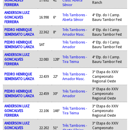
Ranch
FERREIRA
Sênior
ANDERSON LUIZ
Três Tambores -
4º Etp. do I Camp.
GONCALVES
16.998
6º
Aberta Sênior
Bauru Tambor Fest
FERREIRA
PEDRO HENRIQUE
Três Tambores -
4º Etp. do I Camp.
22.362
8º
SEMENSATO LANZA
Amador Masc.
Bauru Tambor Fest
PEDRO HENRIQUE
Três Tambores -
4º Etp. do I Camp.
SAT
SEMENSATO LANZA
Amador
Bauru Tambor Fest
ANDERSON LUIZ
Três Tambores -
4º Etp. do I Camp.
GONCALVES
22.083
128º
Tira Teima
Bauru Tambor Fest
FERREIRA
3ª Etapa do XXIV
PEDRO HENRIQUE
Três Tambores -
22.439
22º
Campeonato
SEMENSATO LANZA
Amador Masc.
Regional Oeste
3ª Etapa do XXIV
PEDRO HENRIQUE
Três Tambores -
22.459
30º
Campeonato
SEMENSATO LANZA
Amador
Regional Oeste
ANDERSON LUIZ
3ª Etapa do XXIV
Três Tambores -
GONCALVES
22.106
146º
Campeonato
Tira Teima
FERREIRA
Regional Oeste
ANDERSON LUIZ
3ª Etapa do XXIV
Três Tambores -
GONCALVES
22.202
51º
Campeonato
Aberta Sênior