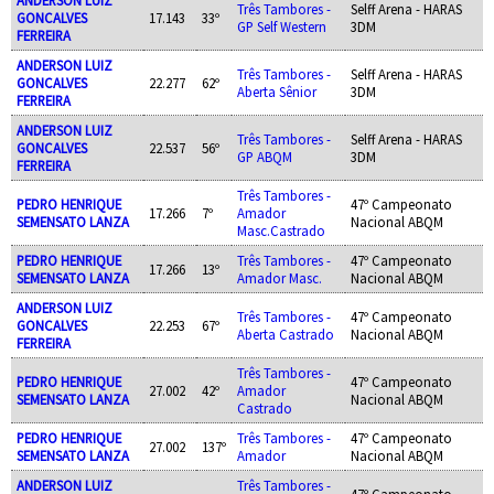
Três Tambores -
Selff Arena - HARAS
GONCALVES
17.143
33º
GP Self Western
3DM
FERREIRA
ANDERSON LUIZ
Três Tambores -
Selff Arena - HARAS
GONCALVES
22.277
62º
Aberta Sênior
3DM
FERREIRA
ANDERSON LUIZ
Três Tambores -
Selff Arena - HARAS
GONCALVES
22.537
56º
GP ABQM
3DM
FERREIRA
Três Tambores -
PEDRO HENRIQUE
47º Campeonato
17.266
7º
Amador
SEMENSATO LANZA
Nacional ABQM
Masc.Castrado
PEDRO HENRIQUE
Três Tambores -
47º Campeonato
17.266
13º
SEMENSATO LANZA
Amador Masc.
Nacional ABQM
ANDERSON LUIZ
Três Tambores -
47º Campeonato
GONCALVES
22.253
67º
Aberta Castrado
Nacional ABQM
FERREIRA
Três Tambores -
PEDRO HENRIQUE
47º Campeonato
27.002
42º
Amador
SEMENSATO LANZA
Nacional ABQM
Castrado
PEDRO HENRIQUE
Três Tambores -
47º Campeonato
27.002
137º
SEMENSATO LANZA
Amador
Nacional ABQM
ANDERSON LUIZ
Três Tambores -
47º Campeonato