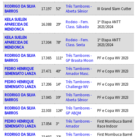
RODRIGO DA SILVA
Três Tambores -
17.197
52º
III Grand Slam Cutter
BARROS
Aberta Sênior
KEILA SUELEN
Rodeio - Fem.
1ª Etapa ANTT
APARECIDA DE
16.388
29º
Class. Sábado
2023/2024
MENDONCA
KEILA SUELEN
Rodeio - Fem.
1ª Etapa ANTT
APARECIDA DE
17.304
78º
Class. Sexta
2023/2024
MENDONCA
RODRIGO DA SILVA
Três Tambores -
17.365
111º
PF e Copa WV 2023
BARROS
GP Brasita Moon
PEDRO HENRIQUE
Três Tambores -
27.471
40º
PF e Copa WV 2023
SEMENSATO LANZA
Amador Masc.
PEDRO HENRIQUE
Três Tambores -
17.206
14º
PF e Copa WV 2023
SEMENSATO LANZA
Challenge WV
RODRIGO DA SILVA
Três Tambores -
17.045
39º
PF e Copa WV 2023
BARROS
Aberta Sênior
RODRIGO DA SILVA
Três Tambores -
22.303
124º
PF e Copa WV 2023
BARROS
GP ABQM
PEDRO HENRIQUE
Três Tambores -
First Mombuca Barrel
17.054
3º
SEMENSATO LANZA
Amador
Race Indoor
RODRIGO DA SILVA
Três Tambores -
First Mombuca Barrel
22.607
22º