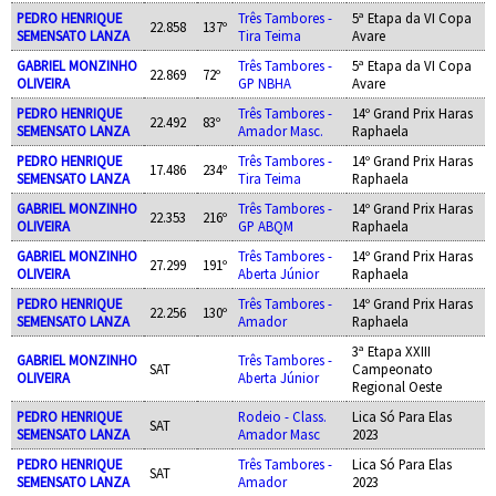
PEDRO HENRIQUE
Três Tambores -
5ª Etapa da VI Copa
22.858
137º
SEMENSATO LANZA
Tira Teima
Avare
GABRIEL MONZINHO
Três Tambores -
5ª Etapa da VI Copa
22.869
72º
OLIVEIRA
GP NBHA
Avare
PEDRO HENRIQUE
Três Tambores -
14º Grand Prix Haras
22.492
83º
SEMENSATO LANZA
Amador Masc.
Raphaela
PEDRO HENRIQUE
Três Tambores -
14º Grand Prix Haras
17.486
234º
SEMENSATO LANZA
Tira Teima
Raphaela
GABRIEL MONZINHO
Três Tambores -
14º Grand Prix Haras
22.353
216º
OLIVEIRA
GP ABQM
Raphaela
GABRIEL MONZINHO
Três Tambores -
14º Grand Prix Haras
27.299
191º
OLIVEIRA
Aberta Júnior
Raphaela
PEDRO HENRIQUE
Três Tambores -
14º Grand Prix Haras
22.256
130º
SEMENSATO LANZA
Amador
Raphaela
3ª Etapa XXIII
GABRIEL MONZINHO
Três Tambores -
SAT
Campeonato
OLIVEIRA
Aberta Júnior
Regional Oeste
PEDRO HENRIQUE
Rodeio - Class.
Lica Só Para Elas
SAT
SEMENSATO LANZA
Amador Masc
2023
PEDRO HENRIQUE
Três Tambores -
Lica Só Para Elas
SAT
SEMENSATO LANZA
Amador
2023