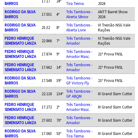
17.17
24º
BARROS
Tira Teima
2024
RODRIGO DA SILVA
Três Tambores -
ANTT Barrel Show
17.031
4º
BARROS
Aberta Sênior
2024
RODRIGO DA SILVA
Três Tambores -
VI Treinão NSG Vale
23.32
8º
BARROS
Aberta Livre
Rações
PEDRO HENRIQUE
Três Tambores -
VI Treinão NSG Vale
22.866
7º
SEMENSATO LANZA
Amador
Rações
PEDRO HENRIQUE
Três Tambores -
17.874
9º
21ª Prova FNSL
SEMENSATO LANZA
Amador Masc.
PEDRO HENRIQUE
Três Tambores -
17.662
14º
21ª Prova FNSL
SEMENSATO LANZA
Amador
RODRIGO DA SILVA
Três Tambores -
17.548
39º
21ª Prova FNSL
BARROS
GP Victory Fly
RODRIGO DA SILVA
Três Tambores -
22.118
134º
III Grand Slam Cutter
BARROS
GP ABQM
PEDRO HENRIQUE
Três Tambores -
17.272
2º
III Grand Slam Cutter
SEMENSATO LANZA
Amador Masc.
PEDRO HENRIQUE
Três Tambores -
27.602
70º
III Grand Slam Cutter
SEMENSATO LANZA
Amador
RODRIGO DA SILVA
Três Tambores -
17.063
53º
III Grand Slam Cutter
BARROS
Tira Teima