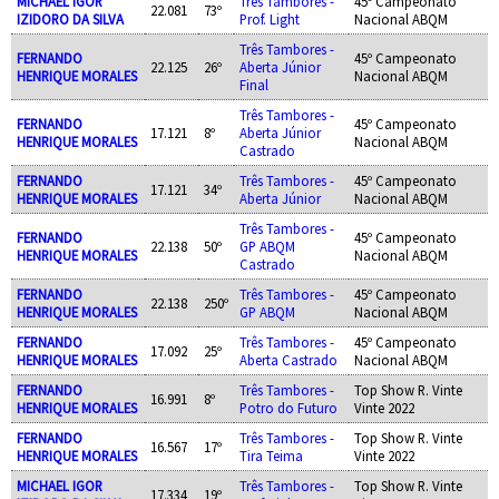
MICHAEL IGOR
Três Tambores -
45º Campeonato
22.081
73º
IZIDORO DA SILVA
Prof. Light
Nacional ABQM
Três Tambores -
FERNANDO
45º Campeonato
22.125
26º
Aberta Júnior
HENRIQUE MORALES
Nacional ABQM
Final
Três Tambores -
FERNANDO
45º Campeonato
17.121
8º
Aberta Júnior
HENRIQUE MORALES
Nacional ABQM
Castrado
FERNANDO
Três Tambores -
45º Campeonato
17.121
34º
HENRIQUE MORALES
Aberta Júnior
Nacional ABQM
Três Tambores -
FERNANDO
45º Campeonato
22.138
50º
GP ABQM
HENRIQUE MORALES
Nacional ABQM
Castrado
FERNANDO
Três Tambores -
45º Campeonato
22.138
250º
HENRIQUE MORALES
GP ABQM
Nacional ABQM
FERNANDO
Três Tambores -
45º Campeonato
17.092
25º
HENRIQUE MORALES
Aberta Castrado
Nacional ABQM
FERNANDO
Três Tambores -
Top Show R. Vinte
16.991
8º
HENRIQUE MORALES
Potro do Futuro
Vinte 2022
FERNANDO
Três Tambores -
Top Show R. Vinte
16.567
17º
HENRIQUE MORALES
Tira Teima
Vinte 2022
MICHAEL IGOR
Três Tambores -
Top Show R. Vinte
17.334
19º