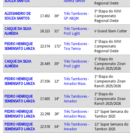
SOUZA SANTOS
Aberta Sênior
Regional Oeste
3ª Etapa do XXVI
ALEXSANDRO DE
Três Tambores -
17.453
36º
Campeonato
SOUZA SANTOS
GP ABQM
Regional Oeste
CAIQUE DA SILVA
Três Tambores -
18.213
31º
V Grand Slam Cutter
ALMEIDA
Prof. Light
1ª Etapa do XXVI
PEDRO HENRIQUE
Três Tambores -
22.374
171º
Campeonato
SEMENSATO LANZA
Tira Teima
Regional Oeste
1ª Etapa do
CAIQUE DA SILVA
Três Tambores -
23.449
30º
Campeonato Ziran
ALMEIDA
Prof. Light
Ranch 2025/2026
1ª Etapa do
PEDRO HENRIQUE
Três Tambores -
27.356
12º
Campeonato Ziran
SEMENSATO LANZA
Amador Masc.
Ranch 2025/2026
1ª Etapa do
PEDRO HENRIQUE
Três Tambores -
17.603
14º
Campeonato Ziran
SEMENSATO LANZA
Amador
Ranch 2025/2026
PEDRO HENRIQUE
Três Tambores -
11ª Super Semana do
22.298
26º
SEMENSATO LANZA
Amador Masc.
Tambor 2025
PEDRO HENRIQUE
Três Tambores -
11ª Super Semana do
22.578
34º
SEMENSATO LANZA
Amador
Tambor 2025