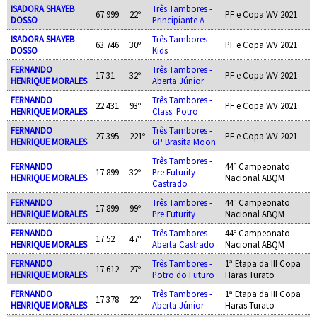
ISADORA SHAYEB
Três Tambores -
67.999
22º
PF e Copa WV 2021
DOSSO
Principiante A
ISADORA SHAYEB
Três Tambores -
63.746
30º
PF e Copa WV 2021
DOSSO
Kids
FERNANDO
Três Tambores -
17.31
32º
PF e Copa WV 2021
HENRIQUE MORALES
Aberta Júnior
FERNANDO
Três Tambores -
22.431
93º
PF e Copa WV 2021
HENRIQUE MORALES
Class. Potro
FERNANDO
Três Tambores -
27.395
221º
PF e Copa WV 2021
HENRIQUE MORALES
GP Brasita Moon
Três Tambores -
FERNANDO
44º Campeonato
17.899
32º
Pre Futurity
HENRIQUE MORALES
Nacional ABQM
Castrado
FERNANDO
Três Tambores -
44º Campeonato
17.899
99º
HENRIQUE MORALES
Pre Futurity
Nacional ABQM
FERNANDO
Três Tambores -
44º Campeonato
17.52
47º
HENRIQUE MORALES
Aberta Castrado
Nacional ABQM
FERNANDO
Três Tambores -
1ª Etapa da III Copa
17.612
27º
HENRIQUE MORALES
Potro do Futuro
Haras Turato
FERNANDO
Três Tambores -
1ª Etapa da III Copa
17.378
22º
HENRIQUE MORALES
Aberta Júnior
Haras Turato