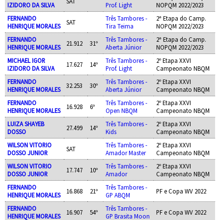
SAT
IZIDORO DA SILVA
Prof. Light
NOPQM 2022/2023
FERNANDO
Três Tambores -
2ª Etapa do Camp.
SAT
HENRIQUE MORALES
Tira Teima
NOPQM 2022/2023
FERNANDO
Três Tambores -
2ª Etapa do Camp.
21.912
31º
HENRIQUE MORALES
Aberta Júnior
NOPQM 2022/2023
MICHAEL IGOR
Três Tambores -
2º Etapa XXVI
17.627
14º
IZIDORO DA SILVA
Prof. Light
Campeonato NBQM
FERNANDO
Três Tambores -
2º Etapa XXVI
32.253
30º
HENRIQUE MORALES
Aberta Júnior
Campeonato NBQM
FERNANDO
Três Tambores -
2º Etapa XXVI
16.928
6º
HENRIQUE MORALES
Open NBQM
Campeonato NBQM
LUIZA SHAYEB
Três Tambores -
2º Etapa XXVI
27.499
14º
DOSSO
Kids
Campeonato NBQM
WILSON VITORIO
Três Tambores -
2º Etapa XXVI
SAT
DOSSO JUNIOR
Amador Master
Campeonato NBQM
WILSON VITORIO
Três Tambores -
2º Etapa XXVI
17.747
10º
DOSSO JUNIOR
Amador
Campeonato NBQM
FERNANDO
Três Tambores -
16.868
21º
PF e Copa WV 2022
HENRIQUE MORALES
GP ABQM
FERNANDO
Três Tambores -
16.907
54º
PF e Copa WV 2022
HENRIQUE MORALES
GP Brasita Moon