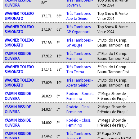
SAT
OLIVEIRA
Jovem C
Vinte 2024
WAGNER TOLEDO
Três Tambores -
Top Show R. Vinte
17.171
66º
SIMIONATO
Aberta Sênior
Vinte 2024
WAGNER TOLEDO
Três Tambores -
Top Show R. Vinte
17.197
62º
SIMIONATO
GP Organnact
Vinte 2024
WAGNER TOLEDO
Três Tambores -
5º Etp. do I Camp.
17.155
9º
SIMIONATO
GP ABQM
Bauru Tambor Fest
YASMIN RISSI DE
Três Tambores -
5º Etp. do I Camp.
17.912
15º
OLIVEIRA
Feminino
Bauru Tambor Fest
WAGNER TOLEDO
Três Tambores -
5º Etp. do I Camp.
17.141
27º
SIMIONATO
Tira Teima
Bauru Tambor Fest
WAGNER TOLEDO
Três Tambores -
5º Etp. do I Camp.
17.029
10º
SIMIONATO
Aberta Sênior
Bauru Tambor Fest
YASMIN RISSI DE
Rodeio - Somat.
2º Mega Show de
28.029
6º
OLIVEIRA
Feminino
Prêmios de Pirajuí
YASMIN RISSI DE
Rodeio - Final
2º Mega Show de
14.027
5º
OLIVEIRA
Feminino
Prêmios de Pirajuí
YASMIN RISSI DE
Rodeio - Class.
2º Mega Show de
14.002
8º
OLIVEIRA
Feminino
Prêmios de Pirajuí
YASMIN RISSI DE
Três Tambores -
3ª Etapa XXVII
17.442
6º
OLIVEIRA
Jovem B
Campeonato NBQM