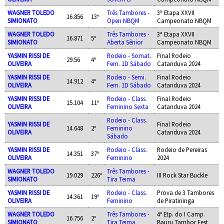
WAGNER TOLEDO
Três Tambores -
3ª Etapa XXVII
16.856
13º
SIMIONATO
Open NBQM
Campeonato NBQM
WAGNER TOLEDO
Três Tambores -
3ª Etapa XXVII
16.871
5º
SIMIONATO
Aberta Sênior
Campeonato NBQM
YASMIN RISSI DE
Rodeio - Somat.
Final Rodeio
29.56
4º
OLIVEIRA
Fem. 1D Sábado
Catanduva 2024
YASMIN RISSI DE
Rodeio - Semi.
Final Rodeio
14.912
4º
OLIVEIRA
Fem. 1D Sábado
Catanduva 2024
YASMIN RISSI DE
Rodeio - Class.
Final Rodeio
15.104
11º
OLIVEIRA
Feminino Sexta
Catanduva 2024
Rodeio - Class.
YASMIN RISSI DE
Final Rodeio
14.648
2º
Feminino
OLIVEIRA
Catanduva 2024
Sábado
YASMIN RISSI DE
Rodeio - Class.
Rodeio de Pereiras
14.351
37º
OLIVEIRA
Feminino
2024
WAGNER TOLEDO
Três Tambores -
19.029
226º
III Rock Star Buckle
SIMIONATO
Tira Teima
YASMIN RISSI DE
Rodeio - Class.
Prova de 3 Tambores
14.361
19º
OLIVEIRA
Feminino
de Piratininga
WAGNER TOLEDO
Três Tambores -
4º Etp. do I Camp.
16.756
2º
SIMIONATO
Tira Teima
Bauru Tambor Fest