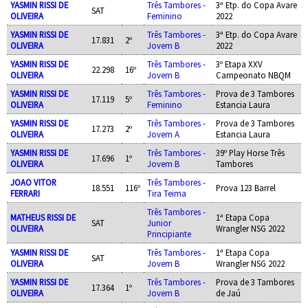
YASMIN RISSI DE
Três Tambores -
3ª Etp. do Copa Avare
SAT
OLIVEIRA
Feminino
2022
YASMIN RISSI DE
Três Tambores -
3ª Etp. do Copa Avare
17.831
2º
OLIVEIRA
Jovem B
2022
YASMIN RISSI DE
Três Tambores -
3º Etapa XXV
22.298
16º
OLIVEIRA
Jovem B
Campeonato NBQM
YASMIN RISSI DE
Três Tambores -
Prova de 3 Tambores
17.119
5º
OLIVEIRA
Feminino
Estancia Laura
YASMIN RISSI DE
Três Tambores -
Prova de 3 Tambores
17.273
2º
OLIVEIRA
Jovem A
Estancia Laura
YASMIN RISSI DE
Três Tambores -
39º Play Horse Três
17.696
1º
OLIVEIRA
Jovem B
Tambores
JOAO VITOR
Três Tambores -
18.551
116º
Prova 123 Barrel
FERRARI
Tira Teima
Três Tambores -
MATHEUS RISSI DE
1ª Etapa Copa
SAT
Junior
OLIVEIRA
Wrangler NSG 2022
Principiante
YASMIN RISSI DE
Três Tambores -
1ª Etapa Copa
SAT
OLIVEIRA
Jovem B
Wrangler NSG 2022
YASMIN RISSI DE
Três Tambores -
Prova de 3 Tambores
17.364
1º
OLIVEIRA
Jovem B
de Jaú