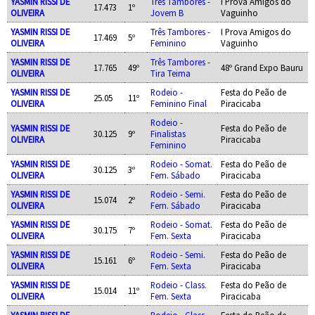
YASMIN RISSI DE
Três Tambores -
I Prova Amigos do
17.473
1º
OLIVEIRA
Jovem B
Vaguinho
YASMIN RISSI DE
Três Tambores -
I Prova Amigos do
17.469
5º
OLIVEIRA
Feminino
Vaguinho
YASMIN RISSI DE
Três Tambores -
17.765
49º
48º Grand Expo Bauru
OLIVEIRA
Tira Teima
YASMIN RISSI DE
Rodeio -
Festa do Peão de
25.05
11º
OLIVEIRA
Feminino Final
Piracicaba
Rodeio -
YASMIN RISSI DE
Festa do Peão de
30.125
9º
Finalistas
OLIVEIRA
Piracicaba
Feminino
YASMIN RISSI DE
Rodeio - Somat.
Festa do Peão de
30.125
3º
OLIVEIRA
Fem. Sábado
Piracicaba
YASMIN RISSI DE
Rodeio - Semi.
Festa do Peão de
15.074
2º
OLIVEIRA
Fem. Sábado
Piracicaba
YASMIN RISSI DE
Rodeio - Somat.
Festa do Peão de
30.175
7º
OLIVEIRA
Fem. Sexta
Piracicaba
YASMIN RISSI DE
Rodeio - Semi.
Festa do Peão de
15.161
6º
OLIVEIRA
Fem. Sexta
Piracicaba
YASMIN RISSI DE
Rodeio - Class.
Festa do Peão de
15.014
11º
OLIVEIRA
Fem. Sexta
Piracicaba
YASMIN RISSI DE
Rodeio - Class.
Festa do Peão de