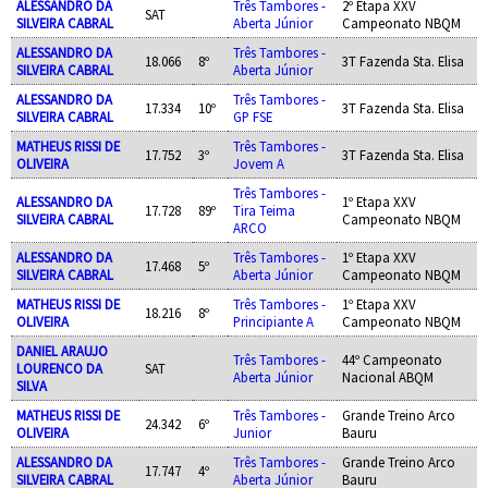
ALESSANDRO DA
Três Tambores -
2º Etapa XXV
SAT
SILVEIRA CABRAL
Aberta Júnior
Campeonato NBQM
ALESSANDRO DA
Três Tambores -
18.066
8º
3T Fazenda Sta. Elisa
SILVEIRA CABRAL
Aberta Júnior
ALESSANDRO DA
Três Tambores -
17.334
10º
3T Fazenda Sta. Elisa
SILVEIRA CABRAL
GP FSE
MATHEUS RISSI DE
Três Tambores -
17.752
3º
3T Fazenda Sta. Elisa
OLIVEIRA
Jovem A
Três Tambores -
ALESSANDRO DA
1º Etapa XXV
17.728
89º
Tira Teima
SILVEIRA CABRAL
Campeonato NBQM
ARCO
ALESSANDRO DA
Três Tambores -
1º Etapa XXV
17.468
5º
SILVEIRA CABRAL
Aberta Júnior
Campeonato NBQM
MATHEUS RISSI DE
Três Tambores -
1º Etapa XXV
18.216
8º
OLIVEIRA
Principiante A
Campeonato NBQM
DANIEL ARAUJO
Três Tambores -
44º Campeonato
LOURENCO DA
SAT
Aberta Júnior
Nacional ABQM
SILVA
MATHEUS RISSI DE
Três Tambores -
Grande Treino Arco
24.342
6º
OLIVEIRA
Junior
Bauru
ALESSANDRO DA
Três Tambores -
Grande Treino Arco
17.747
4º
SILVEIRA CABRAL
Aberta Júnior
Bauru