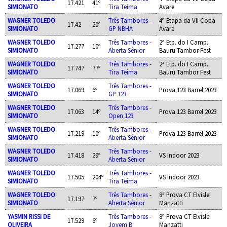
17.421
41º
SIMIONATO
Tira Teima
Avare
WAGNER TOLEDO
Três Tambores -
4ª Etapa da VII Copa
17.42
20º
SIMIONATO
GP NBHA
Avare
WAGNER TOLEDO
Três Tambores -
2ª Etp. do I Camp.
17.277
10º
SIMIONATO
Aberta Sênior
Bauru Tambor Fest
WAGNER TOLEDO
Três Tambores -
2ª Etp. do I Camp.
17.747
77º
SIMIONATO
Tira Teima
Bauru Tambor Fest
WAGNER TOLEDO
Três Tambores -
17.069
6º
Prova 123 Barrel 2023
SIMIONATO
GP 123
WAGNER TOLEDO
Três Tambores -
17.063
14º
Prova 123 Barrel 2023
SIMIONATO
Open 123
WAGNER TOLEDO
Três Tambores -
17.219
10º
Prova 123 Barrel 2023
SIMIONATO
Aberta Sênior
WAGNER TOLEDO
Três Tambores -
17.418
29º
VS Indoor 2023
SIMIONATO
Aberta Sênior
WAGNER TOLEDO
Três Tambores -
17.505
204º
VS Indoor 2023
SIMIONATO
Tira Teima
WAGNER TOLEDO
Três Tambores -
8ª Prova CT Elvislei
17.197
7º
SIMIONATO
Aberta Sênior
Manzatti
YASMIN RISSI DE
Três Tambores -
8ª Prova CT Elvislei
17.529
6º
OLIVEIRA
Jovem B
Manzatti