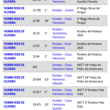
OLIVEIRA
Feminino
Gavião Peixoto
YASMIN RISSI DE
4º Mega Show de
13.195
1º
Rodeio - Jovem
OLIVEIRA
Pirajuí
YASMIN RISSI DE
Rodeio - Class.
4º Mega Show de
13.98
26º
OLIVEIRA
Feminino
Pirajuí
Rodeio -
YASMIN RISSI DE
Rodeio de Pereiras
25.19
1º
Somatória
OLIVEIRA
2025
Feminino
YASMIN RISSI DE
Rodeio - Final
Rodeio de Pereiras
12.55
1º
OLIVEIRA
Feminino
2025
YASMIN RISSI DE
Rodeio - Class.
Rodeio de Pereiras
12.64
1º
OLIVEIRA
Feminino
2025
YASMIN RISSI DE
Rodeio - Class.
ANTT 36ª Festa do
SAT
OLIVEIRA
Feminino Sexta
Peão de Americana
Rodeio - Class.
YASMIN RISSI DE
ANTT 36ª Festa do
19.504
52º
Feminino
OLIVEIRA
Peão de Americana
Sábado
YASMIN RISSI DE
Rodeio - Class.
ANTT 5º Rodeio Pela
13.817
3º
OLIVEIRA
Feminino Sexta
Vida
Rodeio - Class.
YASMIN RISSI DE
ANTT 5º Rodeio Pela
19.473
32º
Feminino
OLIVEIRA
Vida
Quinta