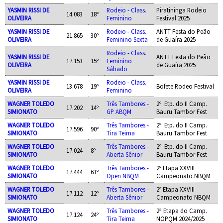
YASMIN RISSI DE
Rodeio - Class.
Piratininga Rodeio
14.083
18º
OLIVEIRA
Feminino
Festival 2025
YASMIN RISSI DE
Rodeio - Class.
ANTT Festa do Peão
21.865
30º
OLIVEIRA
Feminino Sexta
de Guaíra 2025
Rodeio - Class.
YASMIN RISSI DE
ANTT Festa do Peão
17.153
15º
Feminino
OLIVEIRA
de Guaíra 2025
Sábado
YASMIN RISSI DE
Rodeio - Class.
13.678
19º
Bofete Rodeo Festival
OLIVEIRA
Feminino
WAGNER TOLEDO
Três Tambores -
2º Etp. do II Camp.
17.202
14º
SIMIONATO
GP ABQM
Bauru Tambor Fest
WAGNER TOLEDO
Três Tambores -
2º Etp. do II Camp.
17.596
90º
SIMIONATO
Tira Teima
Bauru Tambor Fest
WAGNER TOLEDO
Três Tambores -
2º Etp. do II Camp.
17.024
8º
SIMIONATO
Aberta Sênior
Bauru Tambor Fest
WAGNER TOLEDO
Três Tambores -
2º Etapa XXVIII
17.444
63º
SIMIONATO
Open NBQM
Campeonato NBQM
WAGNER TOLEDO
Três Tambores -
2º Etapa XXVIII
17.112
12º
SIMIONATO
Aberta Sênior
Campeonato NBQM
WAGNER TOLEDO
Três Tambores -
2ª Etapa do Camp.
17.124
24º
SIMIONATO
Tira Teima
NOPQM 2024/2025