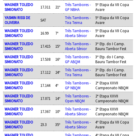
WAGNER TOLEDO
Três Tambores -
5ª Etapa da VII Copa
17.311
21º
SIMIONATO
GP NBHA
Avare
YASMIN RISSI DE
Três Tambores -
5ª Etapa da VII Copa
SAT
OLIVEIRA
Tira Teima
Avare
WAGNER TOLEDO
Três Tambores -
5ª Etapa da VII Copa
16.99
7º
SIMIONATO
Aberta Sênior
Avare
WAGNER TOLEDO
Três Tambores -
3ª Etp. do I Camp.
17.415
15º
SIMIONATO
Aberta Sênior
Bauru Tambor Fest
WAGNER TOLEDO
Três Tambores -
3ª Etp. do I Camp.
17.538
16º
SIMIONATO
GP ABQM
Bauru Tambor Fest
WAGNER TOLEDO
Três Tambores -
3ª Etp. do I Camp.
17.112
24º
SIMIONATO
Tira Teima
Bauru Tambor Fest
WAGNER TOLEDO
Três Tambores -
2ª Etapa XXVII
17.144
4º
SIMIONATO
GP NBQM
Campeonato NBQM
WAGNER TOLEDO
Três Tambores -
2ª Etapa XXVII
17.071
14º
SIMIONATO
Open NBQM
Campeonato NBQM
WAGNER TOLEDO
Três Tambores -
2ª Etapa XXVII
17.367
10º
SIMIONATO
Aberta Sênior
Campeonato NBQM
WAGNER TOLEDO
Três Tambores -
4ª Etapa da VII Copa
23.3
35º
SIMIONATO
Aberta Sênior
Avare
WAGNER TOLEDO
Três Tambores -
4ª Etapa da VII Copa