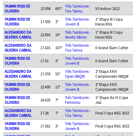
YASMIN RISSI DE
Três Tambores -
22.958
697º
VS Indoor 2022
OLIVEIRA
Tira Teima
YASMIN RISSI DE
Três Tambores -
1ª Etapa III Copa
17.555
2º
OLIVEIRA
Jovem B
Haras NSG
ALESSANDRO DA
Três Tambores -
1ª Etapa III Copa
22.836
14º
SILVEIRA CABRAL
Aberta Sênior
Haras NSG
ALESSANDRO DA
Três Tambores -
17.415
107º
II Grand Slam Cutter
SILVEIRA CABRAL
Tira Teima
YASMIN RISSI DE
Três Tambores -
17.51
2º
II Grand Slam Cutter
OLIVEIRA
Jovem B
ALESSANDRO DA
Três Tambores -
2º Etapa XXVI
17.355
52º
SILVEIRA CABRAL
Open NBQM
Campeonato NBQM
YASMIN RISSI DE
Três Tambores -
2º Etapa XXVI
22.495
12º
OLIVEIRA
Jovem B
Campeonato NBQM
YASMIN RISSI DE
Três Tambores -
1ª Etapa da VI Copa
16.023
7º
OLIVEIRA
Feminino
Jaú
ALESSANDRO DA
Três Tambores -
17.26
7º
Final Copa NSG 2022
SILVEIRA CABRAL
Tira Teima
YASMIN RISSI DE
Três Tambores -
17.361
2º
Final Copa NSG 2022
OLIVEIRA
Jovem B