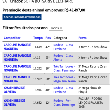
SA
Criador:
SOFIA BOTSARIS DELCHIARO
Premiação deste animal em provas: R$ 43.497,00
Apenas Passadas Premiadas
Filtrar Resultados por ano:
Competidor
Tempo
Pos
Categoria
Prova
CAROLINE MANOELE
Rodeio - Class.
14.679
42º
X-treme Rodeo Show
NOGUEIRA
Feminino
CAROLINE MANOELE
Rodeio - Class.
14.12
23º
X-treme Rodeo Show
NOGUEIRA
Aberta
CAROLINE MANOELE
Três Tambores -
3ª Mega Racing Ziran
17.292
16º
NOGUEIRA
Class. Feminino
Ranch
CAROLINE MANOELE
Três Tambores -
3ª Mega Racing Ziran
16.982
60º
NOGUEIRA
Mega Tira Teima
Ranch
YASMIN RISSI DE
Rodeio - Class.
5º Mega Show de
18.914
38º
OLIVEIRA
Feminino
Pirajuí
FACILPA - RODEIO
YASMIN RISSI DE
Rodeio - Fem.
14.642
12º
LENÇOIS PAULISTA
OLIVEIRA
Class. Domingo
2025