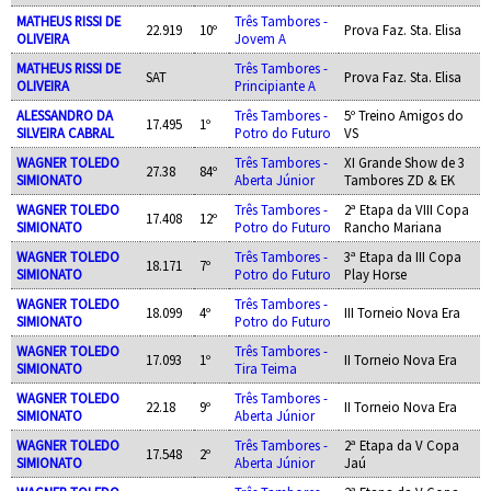
MATHEUS RISSI DE
Três Tambores -
22.919
10º
Prova Faz. Sta. Elisa
OLIVEIRA
Jovem A
MATHEUS RISSI DE
Três Tambores -
SAT
Prova Faz. Sta. Elisa
OLIVEIRA
Principiante A
ALESSANDRO DA
Três Tambores -
5º Treino Amigos do
17.495
1º
SILVEIRA CABRAL
Potro do Futuro
VS
WAGNER TOLEDO
Três Tambores -
XI Grande Show de 3
27.38
84º
SIMIONATO
Aberta Júnior
Tambores ZD & EK
WAGNER TOLEDO
Três Tambores -
2ª Etapa da VIII Copa
17.408
12º
SIMIONATO
Potro do Futuro
Rancho Mariana
WAGNER TOLEDO
Três Tambores -
3ª Etapa da III Copa
18.171
7º
SIMIONATO
Potro do Futuro
Play Horse
WAGNER TOLEDO
Três Tambores -
18.099
4º
III Torneio Nova Era
SIMIONATO
Potro do Futuro
WAGNER TOLEDO
Três Tambores -
17.093
1º
II Torneio Nova Era
SIMIONATO
Tira Teima
WAGNER TOLEDO
Três Tambores -
22.18
9º
II Torneio Nova Era
SIMIONATO
Aberta Júnior
WAGNER TOLEDO
Três Tambores -
2ª Etapa da V Copa
17.548
2º
SIMIONATO
Aberta Júnior
Jaú