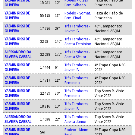
15.051
10º
OLIVEIRA
Fem. Sábado
Piracicaba
YASMIN RISSI DE
Rodeio - Somat.
Festa do Peão de
55.175
11º
OLIVEIRA
Fem. Final
Piracicaba
YASMIN RISSI DE
Três Tambores -
45º Campeonato
17.776
23º
OLIVEIRA
Jovem B
Nacional ABQM
YASMIN RISSI DE
Três Tambores -
45º Campeonato
22.63
140º
OLIVEIRA
Aberta Feminino
Nacional ABQM
ALESSANDRO DA
Três Tambores -
45º Campeonato
22.038
175º
SILVEIRA CABRAL
Aberta Sênior
Nacional ABQM
YASMIN RISSI DE
Três Tambores -
4ª Etapa Copa NSG
17.444
6º
OLIVEIRA
Jovem B
2022
YASMIN RISSI DE
Três Tambores -
4ª Etapa Copa NSG
17.717
11º
OLIVEIRA
Feminino
2022
YASMIN RISSI DE
Três Tambores -
Top Show R. Vinte
22.429
36º
OLIVEIRA
Feminino
Vinte 2022
YASMIN RISSI DE
Três Tambores -
Top Show R. Vinte
18.316
15º
OLIVEIRA
Jovem B
Vinte 2022
ALESSANDRO DA
Três Tambores -
Top Show R. Vinte
17.038
22º
SILVEIRA CABRAL
Aberta Júnior
Vinte 2022
YASMIN RISSI DE
Rodeio - Mirim
3ª Etapa Copa NSG
SAT
OLIVEIRA
Final
2022