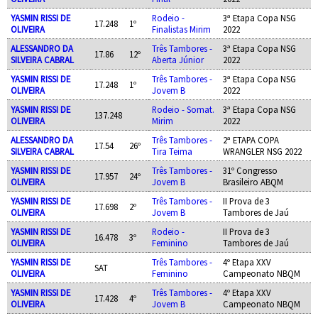
YASMIN RISSI DE
Rodeio -
3ª Etapa Copa NSG
17.248
1º
OLIVEIRA
Finalistas Mirim
2022
ALESSANDRO DA
Três Tambores -
3ª Etapa Copa NSG
17.86
12º
SILVEIRA CABRAL
Aberta Júnior
2022
YASMIN RISSI DE
Três Tambores -
3ª Etapa Copa NSG
17.248
1º
OLIVEIRA
Jovem B
2022
YASMIN RISSI DE
Rodeio - Somat.
3ª Etapa Copa NSG
137.248
OLIVEIRA
Mirim
2022
ALESSANDRO DA
Três Tambores -
2ª ETAPA COPA
17.54
26º
SILVEIRA CABRAL
Tira Teima
WRANGLER NSG 2022
YASMIN RISSI DE
Três Tambores -
31º Congresso
17.957
24º
OLIVEIRA
Jovem B
Brasileiro ABQM
YASMIN RISSI DE
Três Tambores -
II Prova de 3
17.698
2º
OLIVEIRA
Jovem B
Tambores de Jaú
YASMIN RISSI DE
Rodeio -
II Prova de 3
16.478
3º
OLIVEIRA
Feminino
Tambores de Jaú
YASMIN RISSI DE
Três Tambores -
4º Etapa XXV
SAT
OLIVEIRA
Feminino
Campeonato NBQM
YASMIN RISSI DE
Três Tambores -
4º Etapa XXV
17.428
4º
OLIVEIRA
Jovem B
Campeonato NBQM