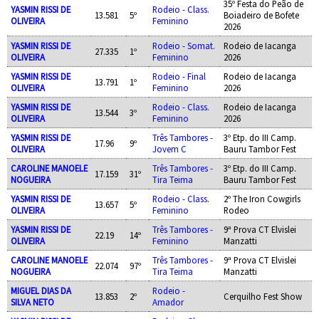
35º Festa do Peão de
YASMIN RISSI DE
Rodeio - Class.
13.581
5º
Boiadeiro de Bofete
OLIVEIRA
Feminino
2026
YASMIN RISSI DE
Rodeio - Somat.
Rodeio de Iacanga
27.335
1º
OLIVEIRA
Feminino
2026
YASMIN RISSI DE
Rodeio - Final
Rodeio de Iacanga
13.791
1º
OLIVEIRA
Feminino
2026
YASMIN RISSI DE
Rodeio - Class.
Rodeio de Iacanga
13.544
3º
OLIVEIRA
Feminino
2026
YASMIN RISSI DE
Três Tambores -
3º Etp. do III Camp.
17.96
9º
OLIVEIRA
Jovem C
Bauru Tambor Fest
CAROLINE MANOELE
Três Tambores -
3º Etp. do III Camp.
17.159
31º
NOGUEIRA
Tira Teima
Bauru Tambor Fest
YASMIN RISSI DE
Rodeio - Class.
2º The Iron Cowgirls
13.657
5º
OLIVEIRA
Feminino
Rodeo
YASMIN RISSI DE
Três Tambores -
9ª Prova CT Elvislei
22.19
14º
OLIVEIRA
Feminino
Manzatti
CAROLINE MANOELE
Três Tambores -
9ª Prova CT Elvislei
22.074
97º
NOGUEIRA
Tira Teima
Manzatti
MIGUEL DIAS DA
Rodeio -
13.853
2º
Cerquilho Fest Show
SILVA NETO
Amador