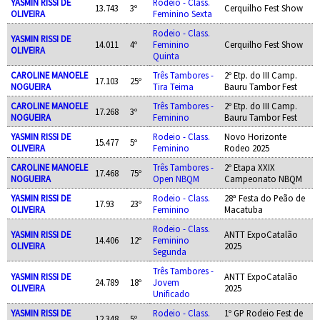
YASMIN RISSI DE
Rodeio - Class.
13.743
3º
Cerquilho Fest Show
OLIVEIRA
Feminino Sexta
Rodeio - Class.
YASMIN RISSI DE
14.011
4º
Feminino
Cerquilho Fest Show
OLIVEIRA
Quinta
CAROLINE MANOELE
Três Tambores -
2º Etp. do III Camp.
17.103
25º
NOGUEIRA
Tira Teima
Bauru Tambor Fest
CAROLINE MANOELE
Três Tambores -
2º Etp. do III Camp.
17.268
3º
NOGUEIRA
Feminino
Bauru Tambor Fest
YASMIN RISSI DE
Rodeio - Class.
Novo Horizonte
15.477
5º
OLIVEIRA
Feminino
Rodeo 2025
CAROLINE MANOELE
Três Tambores -
2º Etapa XXIX
17.468
75º
NOGUEIRA
Open NBQM
Campeonato NBQM
YASMIN RISSI DE
Rodeio - Class.
28ª Festa do Peão de
17.93
23º
OLIVEIRA
Feminino
Macatuba
Rodeio - Class.
YASMIN RISSI DE
ANTT ExpoCatalão
14.406
12º
Feminino
OLIVEIRA
2025
Segunda
Três Tambores -
YASMIN RISSI DE
ANTT ExpoCatalão
24.789
18º
Jovem
OLIVEIRA
2025
Unificado
YASMIN RISSI DE
Rodeio - Class.
1º GP Rodeio Fest de
12.348
5º