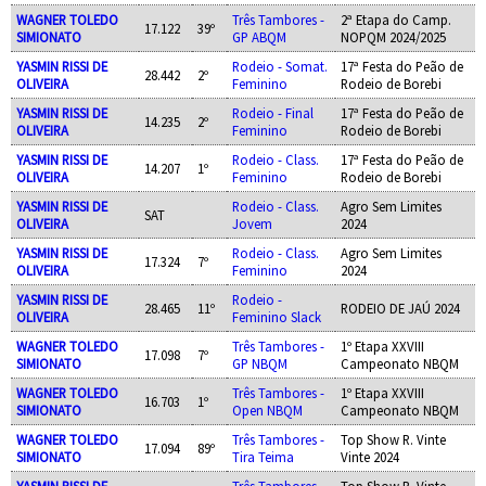
WAGNER TOLEDO
Três Tambores -
2ª Etapa do Camp.
17.122
39º
SIMIONATO
GP ABQM
NOPQM 2024/2025
YASMIN RISSI DE
Rodeio - Somat.
17ª Festa do Peão de
28.442
2º
OLIVEIRA
Feminino
Rodeio de Borebi
YASMIN RISSI DE
Rodeio - Final
17ª Festa do Peão de
14.235
2º
OLIVEIRA
Feminino
Rodeio de Borebi
YASMIN RISSI DE
Rodeio - Class.
17ª Festa do Peão de
14.207
1º
OLIVEIRA
Feminino
Rodeio de Borebi
YASMIN RISSI DE
Rodeio - Class.
Agro Sem Limites
SAT
OLIVEIRA
Jovem
2024
YASMIN RISSI DE
Rodeio - Class.
Agro Sem Limites
17.324
7º
OLIVEIRA
Feminino
2024
YASMIN RISSI DE
Rodeio -
28.465
11º
RODEIO DE JAÚ 2024
OLIVEIRA
Feminino Slack
WAGNER TOLEDO
Três Tambores -
1º Etapa XXVIII
17.098
7º
SIMIONATO
GP NBQM
Campeonato NBQM
WAGNER TOLEDO
Três Tambores -
1º Etapa XXVIII
16.703
1º
SIMIONATO
Open NBQM
Campeonato NBQM
WAGNER TOLEDO
Três Tambores -
Top Show R. Vinte
17.094
89º
SIMIONATO
Tira Teima
Vinte 2024
YASMIN RISSI DE
Três Tambores -
Top Show R. Vinte