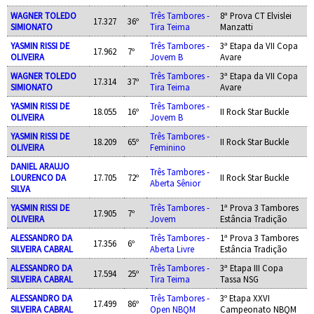
WAGNER TOLEDO
Três Tambores -
8ª Prova CT Elvislei
17.327
36º
SIMIONATO
Tira Teima
Manzatti
YASMIN RISSI DE
Três Tambores -
3ª Etapa da VII Copa
17.962
7º
OLIVEIRA
Jovem B
Avare
WAGNER TOLEDO
Três Tambores -
3ª Etapa da VII Copa
17.314
37º
SIMIONATO
Tira Teima
Avare
YASMIN RISSI DE
Três Tambores -
18.055
16º
II Rock Star Buckle
OLIVEIRA
Jovem B
YASMIN RISSI DE
Três Tambores -
18.209
65º
II Rock Star Buckle
OLIVEIRA
Feminino
DANIEL ARAUJO
Três Tambores -
LOURENCO DA
17.705
72º
II Rock Star Buckle
Aberta Sênior
SILVA
YASMIN RISSI DE
Três Tambores -
1ª Prova 3 Tambores
17.905
7º
OLIVEIRA
Jovem
Estância Tradição
ALESSANDRO DA
Três Tambores -
1ª Prova 3 Tambores
17.356
6º
SILVEIRA CABRAL
Aberta Livre
Estância Tradição
ALESSANDRO DA
Três Tambores -
3ª Etapa III Copa
17.594
25º
SILVEIRA CABRAL
Tira Teima
Tassa NSG
ALESSANDRO DA
Três Tambores -
3º Etapa XXVI
17.499
86º
SILVEIRA CABRAL
Open NBQM
Campeonato NBQM