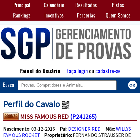
Principal
Calendário
Resultados
Pistas
Rankings
Incentivos
Parcerias
Quem Somos
Painel do Usuário
Faça login
ou
cadastre-se
Busca
Perfil do Cavalo
MISS FAMOUS RED
(P241265)
Nascimento:
03-12-2016
Pai:
DESIGNER RED
Mãe:
WILLYS
FAMOUS ROCKET
Proprietário:
FERNANDO STRAUSSER DE