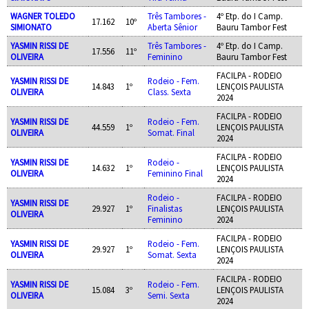
WAGNER TOLEDO
Três Tambores -
4º Etp. do I Camp.
17.162
10º
SIMIONATO
Aberta Sênior
Bauru Tambor Fest
YASMIN RISSI DE
Três Tambores -
4º Etp. do I Camp.
17.556
11º
OLIVEIRA
Feminino
Bauru Tambor Fest
FACILPA - RODEIO
YASMIN RISSI DE
Rodeio - Fem.
14.843
1º
LENÇOIS PAULISTA
OLIVEIRA
Class. Sexta
2024
FACILPA - RODEIO
YASMIN RISSI DE
Rodeio - Fem.
44.559
1º
LENÇOIS PAULISTA
OLIVEIRA
Somat. Final
2024
FACILPA - RODEIO
YASMIN RISSI DE
Rodeio -
14.632
1º
LENÇOIS PAULISTA
OLIVEIRA
Feminino Final
2024
Rodeio -
FACILPA - RODEIO
YASMIN RISSI DE
29.927
1º
Finalistas
LENÇOIS PAULISTA
OLIVEIRA
Feminino
2024
FACILPA - RODEIO
YASMIN RISSI DE
Rodeio - Fem.
29.927
1º
LENÇOIS PAULISTA
OLIVEIRA
Somat. Sexta
2024
FACILPA - RODEIO
YASMIN RISSI DE
Rodeio - Fem.
15.084
3º
LENÇOIS PAULISTA
OLIVEIRA
Semi. Sexta
2024