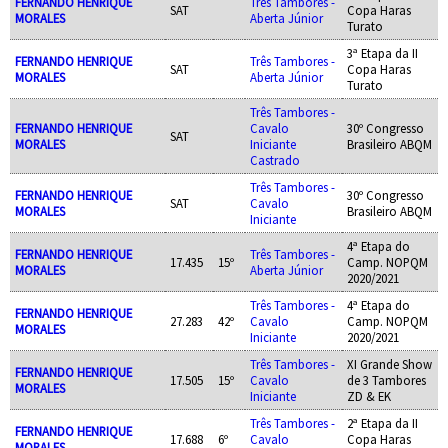
FERNANDO HENRIQUE
Três Tambores -
SAT
Copa Haras
MORALES
Aberta Júnior
Turato
3ª Etapa da II
FERNANDO HENRIQUE
Três Tambores -
SAT
Copa Haras
MORALES
Aberta Júnior
Turato
Três Tambores -
FERNANDO HENRIQUE
Cavalo
30º Congresso
SAT
MORALES
Iniciante
Brasileiro ABQM
Castrado
Três Tambores -
FERNANDO HENRIQUE
30º Congresso
SAT
Cavalo
MORALES
Brasileiro ABQM
Iniciante
4ª Etapa do
FERNANDO HENRIQUE
Três Tambores -
17.435
15º
Camp. NOPQM
MORALES
Aberta Júnior
2020/2021
Três Tambores -
4ª Etapa do
FERNANDO HENRIQUE
27.283
42º
Cavalo
Camp. NOPQM
MORALES
Iniciante
2020/2021
Três Tambores -
XI Grande Show
FERNANDO HENRIQUE
17.505
15º
Cavalo
de 3 Tambores
MORALES
Iniciante
ZD & EK
Três Tambores -
2ª Etapa da II
FERNANDO HENRIQUE
17.688
6º
Cavalo
Copa Haras
MORALES