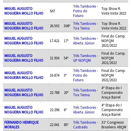
Três Tambores -
MIGUEL AUGUSTO
Top Show R.
SAT
Potro do
NOGUEIRA MOLLO FILHO
Vinte Vinte 2022
Futuro
MIGUEL AUGUSTO
Três Tambores -
Top Show R.
26.592
308º
NOGUEIRA MOLLO FILHO
Tira Teima
Vinte Vinte 2022
Final do Camp.
MIGUEL AUGUSTO
Três Tambores -
17.421
17º
NOPQM
NOGUEIRA MOLLO FILHO
Aberta Júnior
2021/2022
Final do Camp.
MIGUEL AUGUSTO
Três Tambores -
21.936
54º
NOPQM
NOGUEIRA MOLLO FILHO
GP NOPQM
2021/2022
Três Tambores -
Final do Camp.
MIGUEL AUGUSTO
16.874
3º
Potro do
NOPQM
NOGUEIRA MOLLO FILHO
Futuro
2021/2022
4ª Etapa do I
MIGUEL AUGUSTO
Três Tambores -
22.788
20º
Campeonato
NOGUEIRA MOLLO FILHO
Tira Teima
Araça Barrel
4ª Etapa do I
MIGUEL AUGUSTO
Três Tambores -
22.296
6º
Campeonato
NOGUEIRA MOLLO FILHO
Aberta Júnior
Araça Barrel
FERNANDO HENRIQUE
Três Tambores -
31º Congresso
22.041
85º
MORALES
Castrado
Brasileiro ABQM