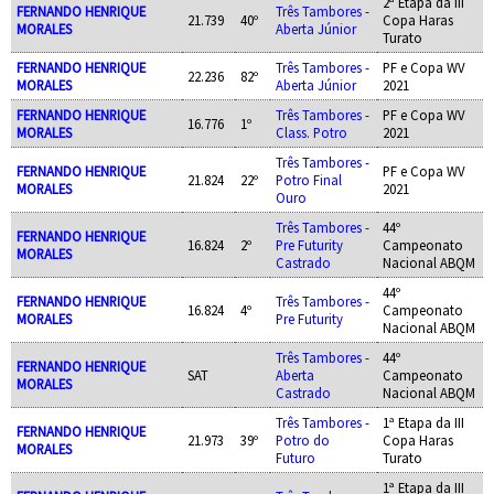
2ª Etapa da III
FERNANDO HENRIQUE
Três Tambores -
21.739
40º
Copa Haras
MORALES
Aberta Júnior
Turato
FERNANDO HENRIQUE
Três Tambores -
PF e Copa WV
22.236
82º
MORALES
Aberta Júnior
2021
FERNANDO HENRIQUE
Três Tambores -
PF e Copa WV
16.776
1º
MORALES
Class. Potro
2021
Três Tambores -
FERNANDO HENRIQUE
PF e Copa WV
21.824
22º
Potro Final
MORALES
2021
Ouro
Três Tambores -
44º
FERNANDO HENRIQUE
16.824
2º
Pre Futurity
Campeonato
MORALES
Castrado
Nacional ABQM
44º
FERNANDO HENRIQUE
Três Tambores -
16.824
4º
Campeonato
MORALES
Pre Futurity
Nacional ABQM
Três Tambores -
44º
FERNANDO HENRIQUE
SAT
Aberta
Campeonato
MORALES
Castrado
Nacional ABQM
Três Tambores -
1ª Etapa da III
FERNANDO HENRIQUE
21.973
39º
Potro do
Copa Haras
MORALES
Futuro
Turato
1ª Etapa da III