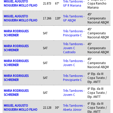
MIGUEL AUGUSTO
Três Tambores -
21.873
67º
Copa Rancho
NOGUEIRA MOLLO FILHO
GP R Mariana
Mariana
45º
MIGUEL AUGUSTO
Três Tambores -
17.266
120º
Campeonato
NOGUEIRA MOLLO FILHO
GP ABQM
Nacional ABQM
45º
MARIA RODRIGUES
Três Tambores -
SAT
Campeonato
SCHREINER
Principiante C
Nacional ABQM
Três Tambores -
45º
MARIA RODRIGUES
SAT
Jovem C
Campeonato
SCHREINER
Castrado
Nacional ABQM
45º
MARIA RODRIGUES
Três Tambores -
SAT
Campeonato
SCHREINER
Jovem C
Nacional ABQM
6ª Etp. da III
MARIA RODRIGUES
Três Tambores -
SAT
Copa Turato /
SCHREINER
Principiante C
Etp. ANTT
6ª Etp. da III
MARIA RODRIGUES
Três Tambores -
SAT
Copa Turato /
SCHREINER
Jovem C
Etp. ANTT
6ª Etp. da III
MIGUEL AUGUSTO
Três Tambores -
22.128
30º
Copa Turato /
NOGUEIRA MOLLO FILHO
Aberta Júnior
Etp. ANTT