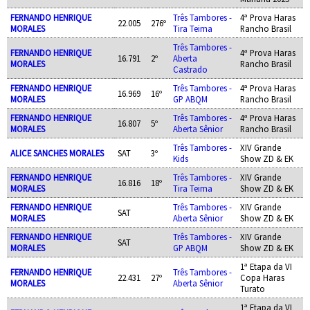
FERNANDO HENRIQUE
Três Tambores -
4ª Prova Haras
22.005
276º
MORALES
Tira Teima
Rancho Brasil
Três Tambores -
FERNANDO HENRIQUE
4ª Prova Haras
16.791
2º
Aberta
MORALES
Rancho Brasil
Castrado
FERNANDO HENRIQUE
Três Tambores -
4ª Prova Haras
16.969
16º
MORALES
GP ABQM
Rancho Brasil
FERNANDO HENRIQUE
Três Tambores -
4ª Prova Haras
16.807
5º
MORALES
Aberta Sênior
Rancho Brasil
Três Tambores -
XIV Grande
ALICE SANCHES MORALES
SAT
3º
Kids
Show ZD & EK
FERNANDO HENRIQUE
Três Tambores -
XIV Grande
16.816
18º
MORALES
Tira Teima
Show ZD & EK
FERNANDO HENRIQUE
Três Tambores -
XIV Grande
SAT
MORALES
Aberta Sênior
Show ZD & EK
FERNANDO HENRIQUE
Três Tambores -
XIV Grande
SAT
MORALES
GP ABQM
Show ZD & EK
1ª Etapa da VI
FERNANDO HENRIQUE
Três Tambores -
22.431
27º
Copa Haras
MORALES
Aberta Sênior
Turato
1ª Etapa da VI