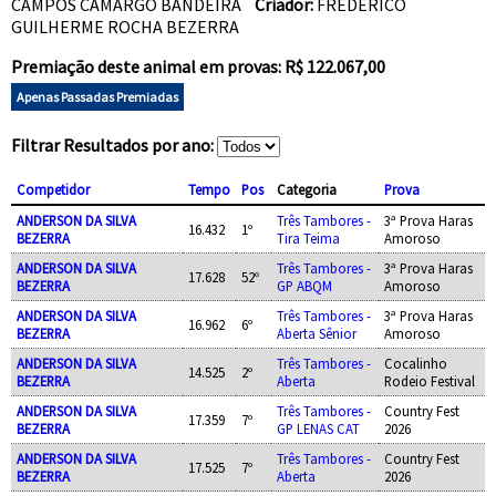
CAMPOS CAMARGO BANDEIRA
Criador:
FREDERICO
GUILHERME ROCHA BEZERRA
Premiação deste animal em provas: R$ 122.067,00
Apenas Passadas Premiadas
Filtrar Resultados por ano:
Competidor
Tempo
Pos
Categoria
Prova
ANDERSON DA SILVA
Três Tambores -
3ª Prova Haras
16.432
1º
BEZERRA
Tira Teima
Amoroso
ANDERSON DA SILVA
Três Tambores -
3ª Prova Haras
17.628
52º
BEZERRA
GP ABQM
Amoroso
ANDERSON DA SILVA
Três Tambores -
3ª Prova Haras
16.962
6º
BEZERRA
Aberta Sênior
Amoroso
ANDERSON DA SILVA
Três Tambores -
Cocalinho
14.525
2º
BEZERRA
Aberta
Rodeio Festival
ANDERSON DA SILVA
Três Tambores -
Country Fest
17.359
7º
BEZERRA
GP LENAS CAT
2026
ANDERSON DA SILVA
Três Tambores -
Country Fest
17.525
7º
BEZERRA
Aberta
2026