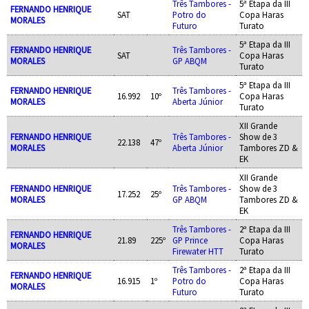
Três Tambores -
5ª Etapa da III
FERNANDO HENRIQUE
SAT
Potro do
Copa Haras
MORALES
Futuro
Turato
5ª Etapa da III
FERNANDO HENRIQUE
Três Tambores -
SAT
Copa Haras
MORALES
GP ABQM
Turato
5ª Etapa da III
FERNANDO HENRIQUE
Três Tambores -
16.992
10º
Copa Haras
MORALES
Aberta Júnior
Turato
XII Grande
FERNANDO HENRIQUE
Três Tambores -
Show de 3
22.138
47º
MORALES
Aberta Júnior
Tambores ZD &
EK
XII Grande
FERNANDO HENRIQUE
Três Tambores -
Show de 3
17.252
25º
MORALES
GP ABQM
Tambores ZD &
EK
Três Tambores -
2ª Etapa da III
FERNANDO HENRIQUE
21.89
225º
GP Prince
Copa Haras
MORALES
Firewater HTT
Turato
Três Tambores -
2ª Etapa da III
FERNANDO HENRIQUE
16.915
1º
Potro do
Copa Haras
MORALES
Futuro
Turato