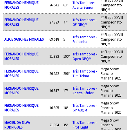
4º Etapa XXVIII
FERNANDO HENRIQUE
Três Tambores -
26.642
63º
Campeonato
MORALES
Aberta Sênior
NBQM
4º Etapa XXVIII
FERNANDO HENRIQUE
Três Tambores -
27.323
77º
Campeonato
MORALES
GP NBQM
NBQM
4º Etapa XXVIII
Três Tambores -
ALICE SANCHES MORALES
69.618
5º
Campeonato
Fraldinha
NBQM
4º Etapa XXVIII
FERNANDO HENRIQUE
Três Tambores -
21.882
190º
Campeonato
MORALES
Open NBQM
NBQM
Mega Show
FERNANDO HENRIQUE
Três Tambores -
26.552
296º
Rancho
MORALES
Tira Teima
Mariana 2025
Mega Show
FERNANDO HENRIQUE
Três Tambores -
16.817
17º
Rancho
MORALES
Aberta Sênior
Mariana 2025
Mega Show
FERNANDO HENRIQUE
Três Tambores -
16.805
18º
Rancho
MORALES
GP ABQM
Mariana 2025
Mega Show
MACIEL DA SILVA
Três Tambores -
21.904
35º
Rancho
RODRIGUES
Prof. Light
Mariana 2025