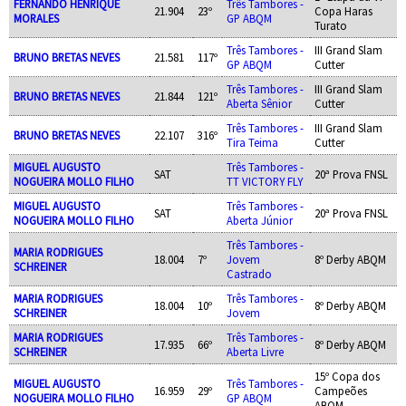
FERNANDO HENRIQUE
Três Tambores -
21.904
23º
Copa Haras
MORALES
GP ABQM
Turato
Três Tambores -
III Grand Slam
BRUNO BRETAS NEVES
21.581
117º
GP ABQM
Cutter
Três Tambores -
III Grand Slam
BRUNO BRETAS NEVES
21.844
121º
Aberta Sênior
Cutter
Três Tambores -
III Grand Slam
BRUNO BRETAS NEVES
22.107
316º
Tira Teima
Cutter
MIGUEL AUGUSTO
Três Tambores -
SAT
20ª Prova FNSL
NOGUEIRA MOLLO FILHO
TT VICTORY FLY
MIGUEL AUGUSTO
Três Tambores -
SAT
20ª Prova FNSL
NOGUEIRA MOLLO FILHO
Aberta Júnior
Três Tambores -
MARIA RODRIGUES
18.004
7º
Jovem
8º Derby ABQM
SCHREINER
Castrado
MARIA RODRIGUES
Três Tambores -
18.004
10º
8º Derby ABQM
SCHREINER
Jovem
MARIA RODRIGUES
Três Tambores -
17.935
66º
8º Derby ABQM
SCHREINER
Aberta Livre
15º Copa dos
MIGUEL AUGUSTO
Três Tambores -
16.959
29º
Campeões
NOGUEIRA MOLLO FILHO
GP ABQM
ABQM