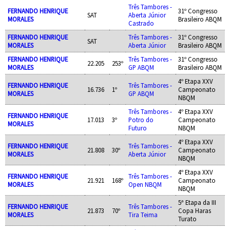
Três Tambores -
FERNANDO HENRIQUE
31º Congresso
SAT
Aberta Júnior
MORALES
Brasileiro ABQM
Castrado
FERNANDO HENRIQUE
Três Tambores -
31º Congresso
SAT
MORALES
Aberta Júnior
Brasileiro ABQM
FERNANDO HENRIQUE
Três Tambores -
31º Congresso
22.205
253º
MORALES
GP ABQM
Brasileiro ABQM
4º Etapa XXV
FERNANDO HENRIQUE
Três Tambores -
16.736
1º
Campeonato
MORALES
GP ABQM
NBQM
Três Tambores -
4º Etapa XXV
FERNANDO HENRIQUE
17.013
3º
Potro do
Campeonato
MORALES
Futuro
NBQM
4º Etapa XXV
FERNANDO HENRIQUE
Três Tambores -
21.808
30º
Campeonato
MORALES
Aberta Júnior
NBQM
4º Etapa XXV
FERNANDO HENRIQUE
Três Tambores -
21.921
168º
Campeonato
MORALES
Open NBQM
NBQM
5ª Etapa da III
FERNANDO HENRIQUE
Três Tambores -
21.873
70º
Copa Haras
MORALES
Tira Teima
Turato