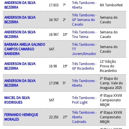
ANDERSON DA SILVA
Três Tambores -
17.815
7º
NX Tamborfest
BEZERRA
Aberta
Três Tambores -
ANDERSON DA SILVA
Semana do
16.767
2º
GP Semana do
BEZERRA
Cavalo
Cavalo
ANDERSON DA SILVA
Três Tambores -
Semana do
16.967
10º
BEZERRA
Tira Teima
Cavalo
BARBARA AMELIA GALINDO
Três Tambores -
Semana do
CAMPOS CAMARGO
SAT
TT
Cavalo
BANDEIRA
Jovem/Amador
11º Edição
ANDERSON DA SILVA
Três Tambores -
16.98
19º
Prova do
BEZERRA
GP Ricardinho
Ricardinho
3ª Etapa do
ANDERSON DA SILVA
Três Tambores -
17.398
5º
Camp. Vale do
BEZERRA
Aberta
Araguaia 2025
4º Etapa XXVIII
MACIEL DA SILVA
Três Tambores -
SAT
Campeonato
RODRIGUES
Prof. Light
NBQM
Três Tambores -
4º Etapa XXVIII
FERNANDO HENRIQUE
22.253
27º
Aberta
Campeonato
MORALES
Castrado
NBQM