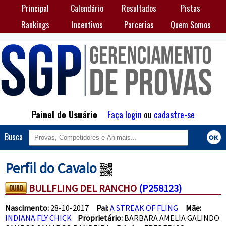
Principal
Calendário
Resultados
Pistas
Rankings
Incentivos
Parcerias
Quem Somos
Painel do Usuário
Faça login
ou
cadastre-se
Busca
Perfil do Cavalo
BULLFLING DEL RANCHO
(P258123)
Nascimento:
28-10-2017
Pai:
A STREAK OF FLING
Mãe:
INDIANA FLY CHICK
Proprietário:
BARBARA AMELIA GALINDO