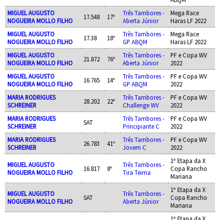
MIGUEL AUGUSTO
Três Tambores -
Mega Race
17.548
17º
NOGUEIRA MOLLO FILHO
Aberta Júnior
Haras LF 2022
MIGUEL AUGUSTO
Três Tambores -
Mega Race
17.38
18º
NOGUEIRA MOLLO FILHO
GP ABQM
Haras LF 2022
MIGUEL AUGUSTO
Três Tambores -
PF e Copa WV
21.872
76º
NOGUEIRA MOLLO FILHO
Aberta Júnior
2022
MIGUEL AUGUSTO
Três Tambores -
PF e Copa WV
16.765
14º
NOGUEIRA MOLLO FILHO
GP ABQM
2022
MARIA RODRIGUES
Três Tambores -
PF e Copa WV
28.202
22º
SCHREINER
Challenge WV
2022
MARIA RODRIGUES
Três Tambores -
PF e Copa WV
SAT
SCHREINER
Principiante C
2022
MARIA RODRIGUES
Três Tambores -
PF e Copa WV
26.783
41º
SCHREINER
Jovem C
2022
1ª Etapa da X
MIGUEL AUGUSTO
Três Tambores -
16.817
8º
Copa Rancho
NOGUEIRA MOLLO FILHO
Tira Teima
Mariana
1ª Etapa da X
MIGUEL AUGUSTO
Três Tambores -
SAT
Copa Rancho
NOGUEIRA MOLLO FILHO
Aberta Júnior
Mariana
1ª Etapa da X