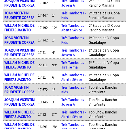
JOAQUIM VICENTINI
Três Tambores -
2ª Etapa da IX Copa
17.182
1º
PRUDENTE CORREA
Jovem A
Rancho Mariana
JOAO VICENTINI
Três Tambores -
2ª Etapa da IX Copa
17.447
1º
PRUDENTE CORREA
Kids
Rancho Mariana
WILLIAM MICHEL DE
Três Tambores -
2ª Etapa da IX Copa
17.192
12º
FREITAS JACINTO
Aberta Sênior
Rancho Mariana
JOAO VICENTINI
Três Tambores -
1ª Etapa da V Copa
17.742
1º
PRUDENTE CORREA
Kids
Guadalupe
JOAQUIM VICENTINI
Três Tambores -
1ª Etapa da V Copa
17.71
4º
PRUDENTE CORREA
Jovem A
Guadalupe
WILLIAM MICHEL DE
Três Tambores -
1ª Etapa da V Copa
22.311
99º
FREITAS JACINTO
Tira Teima
Guadalupe
WILLIAM MICHEL DE
Três Tambores -
1ª Etapa da V Copa
17.11
6º
FREITAS JACINTO
Aberta Sênior
Guadalupe
JOAO VICENTINI
Três Tambores -
Top Show Rancho
17.672
1º
PRUDENTE CORREA
Kids
Vinte Vinte
JOAQUIM VICENTINI
Três Tambores -
Top Show Rancho
18.346
3º
PRUDENTE CORREA
Jovem A
Vinte Vinte
WILLIAM MICHEL DE
Três Tambores -
Top Show Rancho
17.22
37º
FREITAS JACINTO
Aberta Sênior
Vinte Vinte
WILLIAM MICHEL DE
Três Tambores -
Top Show Rancho
16.891
28º
FREITAS JACINTO
Tira Teima
Vinte Vinte