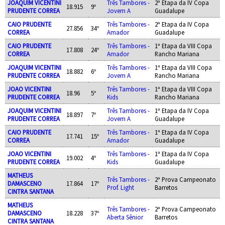
JOAQUIM VICENTINI
Três Tambores -
2ª Etapa da IV Copa
18.915
9º
PRUDENTE CORREA
Jovem A
Guadalupe
CAIO PRUDENTE
Três Tambores -
2ª Etapa da IV Copa
27.856
34º
CORREA
Amador
Guadalupe
CAIO PRUDENTE
Três Tambores -
1ª Etapa da VIII Copa
17.808
24º
CORREA
Amador
Rancho Mariana
JOAQUIM VICENTINI
Três Tambores -
1ª Etapa da VIII Copa
18.882
6º
PRUDENTE CORREA
Jovem A
Rancho Mariana
JOAO VICENTINI
Três Tambores -
1ª Etapa da VIII Copa
18.96
5º
PRUDENTE CORREA
Kids
Rancho Mariana
JOAQUIM VICENTINI
Três Tambores -
1ª Etapa da IV Copa
18.897
7º
PRUDENTE CORREA
Jovem A
Guadalupe
CAIO PRUDENTE
Três Tambores -
1ª Etapa da IV Copa
17.741
15º
CORREA
Amador
Guadalupe
JOAO VICENTINI
Três Tambores -
1ª Etapa da IV Copa
19.002
4º
PRUDENTE CORREA
Kids
Guadalupe
MATHEUS
Três Tambores -
2ª Prova Campeonato
DAMASCENO
17.864
17º
Prof. Light
Barretos
CINTRA SANTANA
MATHEUS
Três Tambores -
2ª Prova Campeonato
DAMASCENO
18.228
37º
Aberta Sênior
Barretos
CINTRA SANTANA