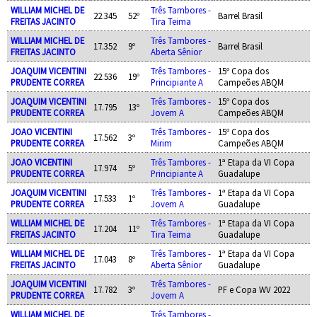
WILLIAM MICHEL DE
Três Tambores -
22.345
52º
Barrel Brasil
FREITAS JACINTO
Tira Teima
WILLIAM MICHEL DE
Três Tambores -
17.352
9º
Barrel Brasil
FREITAS JACINTO
Aberta Sênior
JOAQUIM VICENTINI
Três Tambores -
15º Copa dos
22.536
19º
PRUDENTE CORREA
Principiante A
Campeões ABQM
JOAQUIM VICENTINI
Três Tambores -
15º Copa dos
17.795
13º
PRUDENTE CORREA
Jovem A
Campeões ABQM
JOAO VICENTINI
Três Tambores -
15º Copa dos
17.562
3º
PRUDENTE CORREA
Mirim
Campeões ABQM
JOAO VICENTINI
Três Tambores -
1ª Etapa da VI Copa
17.974
5º
PRUDENTE CORREA
Principiante A
Guadalupe
JOAQUIM VICENTINI
Três Tambores -
1ª Etapa da VI Copa
17.533
1º
PRUDENTE CORREA
Jovem A
Guadalupe
WILLIAM MICHEL DE
Três Tambores -
1ª Etapa da VI Copa
17.204
11º
FREITAS JACINTO
Tira Teima
Guadalupe
WILLIAM MICHEL DE
Três Tambores -
1ª Etapa da VI Copa
17.043
8º
FREITAS JACINTO
Aberta Sênior
Guadalupe
JOAQUIM VICENTINI
Três Tambores -
17.782
3º
PF e Copa WV 2022
PRUDENTE CORREA
Jovem A
WILLIAM MICHEL DE
Três Tambores -