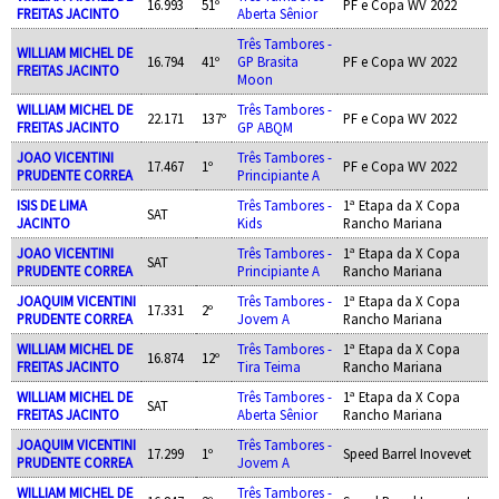
16.993
51º
PF e Copa WV 2022
FREITAS JACINTO
Aberta Sênior
Três Tambores -
WILLIAM MICHEL DE
16.794
41º
GP Brasita
PF e Copa WV 2022
FREITAS JACINTO
Moon
WILLIAM MICHEL DE
Três Tambores -
22.171
137º
PF e Copa WV 2022
FREITAS JACINTO
GP ABQM
JOAO VICENTINI
Três Tambores -
17.467
1º
PF e Copa WV 2022
PRUDENTE CORREA
Principiante A
ISIS DE LIMA
Três Tambores -
1ª Etapa da X Copa
SAT
JACINTO
Kids
Rancho Mariana
JOAO VICENTINI
Três Tambores -
1ª Etapa da X Copa
SAT
PRUDENTE CORREA
Principiante A
Rancho Mariana
JOAQUIM VICENTINI
Três Tambores -
1ª Etapa da X Copa
17.331
2º
PRUDENTE CORREA
Jovem A
Rancho Mariana
WILLIAM MICHEL DE
Três Tambores -
1ª Etapa da X Copa
16.874
12º
FREITAS JACINTO
Tira Teima
Rancho Mariana
WILLIAM MICHEL DE
Três Tambores -
1ª Etapa da X Copa
SAT
FREITAS JACINTO
Aberta Sênior
Rancho Mariana
JOAQUIM VICENTINI
Três Tambores -
17.299
1º
Speed Barrel Inovevet
PRUDENTE CORREA
Jovem A
WILLIAM MICHEL DE
Três Tambores -