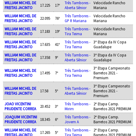
WILLIAM MICHEL DE
Três Tambores -
Velocidade Rancho
17.225
17º
FREITAS JACINTO
Aberta Sênior
Mariana
WILLIAM MICHEL DE
Três Tambores -
Velocidade Rancho
22.095
76º
FREITAS JACINTO
GP R Mariana
Mariana
WILLIAM MICHEL DE
Três Tambores -
Velocidade Rancho
17.183
19º
FREITAS JACINTO
Tira Teima
Mariana
WILLIAM MICHEL DE
Três Tambores -
3ª Etapa da IV Copa
17.635
41º
FREITAS JACINTO
Tira Teima
Guadalupe
WILLIAM MICHEL DE
Três Tambores -
3ª Etapa da IV Copa
17.358
9º
FREITAS JACINTO
Aberta Sênior
Guadalupe
3ª Etapa Campeonato
WILLIAM MICHEL DE
Três Tambores -
17.495
7º
Barretos 2021 -
FREITAS JACINTO
Tira Teima
Premium
3ª Etapa Campeonato
WILLIAM MICHEL DE
Três Tambores -
17.58
5º
Barretos 2021 -
FREITAS JACINTO
Aberta Sênior
Premium
JOAO VICENTINI
Três Tambores -
2ª Etapa Camp.
23.452
3º
PRUDENTE CORREA
Mirim
Barretos 2021 PREMIUM
JOAQUIM VICENTINI
Três Tambores -
2ª Etapa Camp.
18.345
6º
PRUDENTE CORREA
Jovem A
Barretos 2021 PREMIUM
WILLIAM MICHEL DE
Três Tambores -
2ª Etapa Camp.
17.265
5º
FREITAS JACINTO
Tira Teima
Barretos 2021 PREMIUM