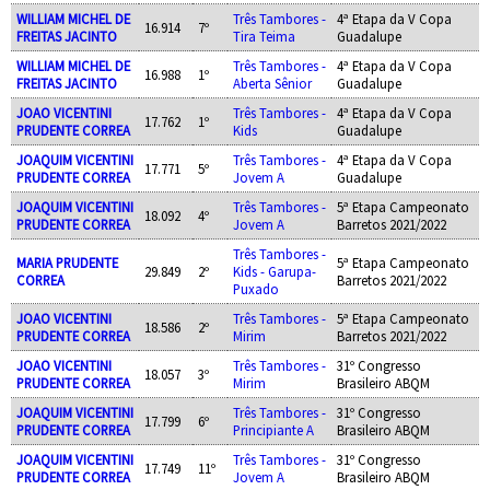
WILLIAM MICHEL DE
Três Tambores -
4ª Etapa da V Copa
16.914
7º
FREITAS JACINTO
Tira Teima
Guadalupe
WILLIAM MICHEL DE
Três Tambores -
4ª Etapa da V Copa
16.988
1º
FREITAS JACINTO
Aberta Sênior
Guadalupe
JOAO VICENTINI
Três Tambores -
4ª Etapa da V Copa
17.762
1º
PRUDENTE CORREA
Kids
Guadalupe
JOAQUIM VICENTINI
Três Tambores -
4ª Etapa da V Copa
17.771
5º
PRUDENTE CORREA
Jovem A
Guadalupe
JOAQUIM VICENTINI
Três Tambores -
5ª Etapa Campeonato
18.092
4º
PRUDENTE CORREA
Jovem A
Barretos 2021/2022
Três Tambores -
MARIA PRUDENTE
5ª Etapa Campeonato
29.849
2º
Kids - Garupa-
CORREA
Barretos 2021/2022
Puxado
JOAO VICENTINI
Três Tambores -
5ª Etapa Campeonato
18.586
2º
PRUDENTE CORREA
Mirim
Barretos 2021/2022
JOAO VICENTINI
Três Tambores -
31º Congresso
18.057
3º
PRUDENTE CORREA
Mirim
Brasileiro ABQM
JOAQUIM VICENTINI
Três Tambores -
31º Congresso
17.799
6º
PRUDENTE CORREA
Principiante A
Brasileiro ABQM
JOAQUIM VICENTINI
Três Tambores -
31º Congresso
17.749
11º
PRUDENTE CORREA
Jovem A
Brasileiro ABQM