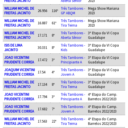
FREITAS JACINTO
Aberta Sênior
2023
WILLIAM MICHEL DE
Três Tambores -
Mega Show Mariana
26.956
116º
FREITAS JACINTO
GP ABQM
2023
WILLIAM MICHEL DE
Três Tambores -
Mega Show Mariana
16.887
61º
FREITAS JACINTO
Tira Teima
2023
WILLIAM MICHEL DE
Três Tambores -
3ª Etapa da VI Copa
17.171
8º
FREITAS JACINTO
Aberta Sênior
Guadalupe
ISIS DE LIMA
Três Tambores -
3ª Etapa da VI Copa
30.331
8º
JACINTO
Kids
Guadalupe
JOAO VICENTINI
Três Tambores -
3ª Etapa da VI Copa
17.472
3º
PRUDENTE CORREA
Principiante A
Guadalupe
JOAQUIM VICENTINI
Três Tambores -
3ª Etapa da VI Copa
17.54
4º
PRUDENTE CORREA
Jovem A
Guadalupe
WILLIAM MICHEL DE
Três Tambores -
3ª Etapa da VI Copa
17.134
8º
FREITAS JACINTO
Tira Teima
Guadalupe
JOAO VICENTINI
Três Tambores -
4ª Etapa do Camp.
17.794
3º
PRUDENTE CORREA
Principiante A
Barretos 2022/2023
JOAO VICENTINI
Três Tambores -
4ª Etapa do Camp.
17.682
7º
PRUDENTE CORREA
Jovem A
Barretos 2022/2023
WILLIAM MICHEL DE
Três Tambores -
4ª Etapa do Camp.
17.563
22º
FREITAS JACINTO
Tira Teima
Barretos 2022/2023