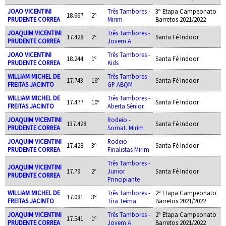
JOAO VICENTINI
Três Tambores -
3ª Etapa Campeonato
18.667
2º
PRUDENTE CORREA
Mirim
Barretos 2021/2022
JOAQUIM VICENTINI
Três Tambores -
17.428
2º
Santa Fé Indoor
PRUDENTE CORREA
Jovem A
JOAO VICENTINI
Três Tambores -
18.244
1º
Santa Fé Indoor
PRUDENTE CORREA
Kids
WILLIAM MICHEL DE
Três Tambores -
17.743
16º
Santa Fé Indoor
FREITAS JACINTO
GP ABQM
WILLIAM MICHEL DE
Três Tambores -
17.477
10º
Santa Fé Indoor
FREITAS JACINTO
Aberta Sênior
JOAQUIM VICENTINI
Rodeio -
137.428
Santa Fé Indoor
PRUDENTE CORREA
Somat. Mirim
JOAQUIM VICENTINI
Rodeio -
17.428
3º
Santa Fé Indoor
PRUDENTE CORREA
Finalistas Mirim
Três Tambores -
JOAQUIM VICENTINI
17.79
2º
Junior
Santa Fé Indoor
PRUDENTE CORREA
Principiante
WILLIAM MICHEL DE
Três Tambores -
2ª Etapa Campeonato
17.081
3º
FREITAS JACINTO
Tira Teima
Barretos 2021/2022
JOAQUIM VICENTINI
Três Tambores -
2ª Etapa Campeonato
17.541
1º
PRUDENTE CORREA
Jovem A
Barretos 2021/2022