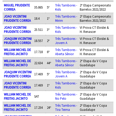
MIGUEL PRUDENTE
Três Tambores -
2ª Etapa Campeonato
35.865
5º
CORREA
Kids
Barretos 2021/2022
JOAO VICENTINI
Três Tambores -
2ª Etapa Campeonato
18.4
1º
PRUDENTE CORREA
Mirim
Barretos 2021/2022
JOAO VICENTINI
Três Tambores -
VI Prova CT Elvislei &
23.511
3º
PRUDENTE CORREA
Kids
H. Renascer
JOAQUIM VICENTINI
Três Tambores -
VI Prova CT Elvislei &
18.557
2º
PRUDENTE CORREA
Jovem A
H. Renascer
WILLIAM MICHEL DE
Três Tambores -
VI Prova CT Elvislei &
17.718
6º
FREITAS JACINTO
Aberta Sênior
H. Renascer
WILLIAM MICHEL DE
Três Tambores -
2ª Etapa da V Copa
22.634
44º
FREITAS JACINTO
Aberta Sênior
Guadalupe
JOAQUIM VICENTINI
Três Tambores -
2ª Etapa da V Copa
17.469
5º
PRUDENTE CORREA
Jovem A
Guadalupe
JOAO VICENTINI
Três Tambores -
2ª Etapa da V Copa
17.469
1º
PRUDENTE CORREA
Kids
Guadalupe
WILLIAM MICHEL DE
Três Tambores -
2ª Etapa da V Copa
SAT
FREITAS JACINTO
No Pelo
Guadalupe
WILLIAM MICHEL DE
Três Tambores -
2ª Etapa da V Copa
17.234
24º
FREITAS JACINTO
Tira Teima
Guadalupe