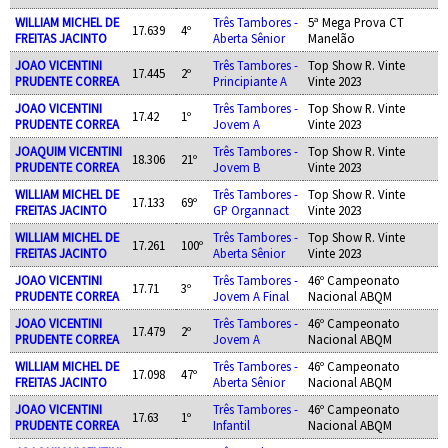
WILLIAM MICHEL DE
Três Tambores -
5ª Mega Prova CT
17.639
4º
FREITAS JACINTO
Aberta Sênior
Manelão
JOAO VICENTINI
Três Tambores -
Top Show R. Vinte
17.445
2º
PRUDENTE CORREA
Principiante A
Vinte 2023
JOAO VICENTINI
Três Tambores -
Top Show R. Vinte
17.42
1º
PRUDENTE CORREA
Jovem A
Vinte 2023
JOAQUIM VICENTINI
Três Tambores -
Top Show R. Vinte
18.306
21º
PRUDENTE CORREA
Jovem B
Vinte 2023
WILLIAM MICHEL DE
Três Tambores -
Top Show R. Vinte
17.133
69º
FREITAS JACINTO
GP Organnact
Vinte 2023
WILLIAM MICHEL DE
Três Tambores -
Top Show R. Vinte
17.261
100º
FREITAS JACINTO
Aberta Sênior
Vinte 2023
JOAO VICENTINI
Três Tambores -
46º Campeonato
17.71
3º
PRUDENTE CORREA
Jovem A Final
Nacional ABQM
JOAO VICENTINI
Três Tambores -
46º Campeonato
17.479
2º
PRUDENTE CORREA
Jovem A
Nacional ABQM
WILLIAM MICHEL DE
Três Tambores -
46º Campeonato
17.098
47º
FREITAS JACINTO
Aberta Sênior
Nacional ABQM
JOAO VICENTINI
Três Tambores -
46º Campeonato
17.63
1º
PRUDENTE CORREA
Infantil
Nacional ABQM