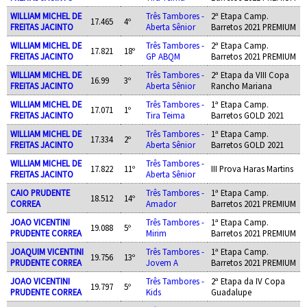
WILLIAM MICHEL DE
Três Tambores -
2ª Etapa Camp.
17.465
4º
FREITAS JACINTO
Aberta Sênior
Barretos 2021 PREMIUM
WILLIAM MICHEL DE
Três Tambores -
2ª Etapa Camp.
17.821
18º
FREITAS JACINTO
GP ABQM
Barretos 2021 PREMIUM
WILLIAM MICHEL DE
Três Tambores -
2ª Etapa da VIII Copa
16.99
3º
FREITAS JACINTO
Aberta Sênior
Rancho Mariana
WILLIAM MICHEL DE
Três Tambores -
1ª Etapa Camp.
17.071
1º
FREITAS JACINTO
Tira Teima
Barretos GOLD 2021
WILLIAM MICHEL DE
Três Tambores -
1ª Etapa Camp.
17.334
2º
FREITAS JACINTO
Aberta Sênior
Barretos GOLD 2021
WILLIAM MICHEL DE
Três Tambores -
17.822
11º
III Prova Haras Martins
FREITAS JACINTO
Aberta Sênior
CAIO PRUDENTE
Três Tambores -
1ª Etapa Camp.
18.512
14º
CORREA
Amador
Barretos 2021 PREMIUM
JOAO VICENTINI
Três Tambores -
1ª Etapa Camp.
19.088
5º
PRUDENTE CORREA
Mirim
Barretos 2021 PREMIUM
JOAQUIM VICENTINI
Três Tambores -
1ª Etapa Camp.
19.756
13º
PRUDENTE CORREA
Jovem A
Barretos 2021 PREMIUM
JOAO VICENTINI
Três Tambores -
2ª Etapa da IV Copa
19.797
5º
PRUDENTE CORREA
Kids
Guadalupe