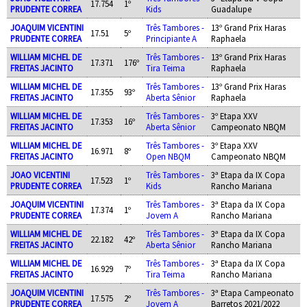
17.754
1º
PRUDENTE CORREA
Kids
Guadalupe
JOAQUIM VICENTINI
Três Tambores -
13º Grand Prix Haras
17.51
5º
PRUDENTE CORREA
Principiante A
Raphaela
WILLIAM MICHEL DE
Três Tambores -
13º Grand Prix Haras
17.371
176º
FREITAS JACINTO
Tira Teima
Raphaela
WILLIAM MICHEL DE
Três Tambores -
13º Grand Prix Haras
17.355
93º
FREITAS JACINTO
Aberta Sênior
Raphaela
WILLIAM MICHEL DE
Três Tambores -
3º Etapa XXV
17.353
16º
FREITAS JACINTO
Aberta Sênior
Campeonato NBQM
WILLIAM MICHEL DE
Três Tambores -
3º Etapa XXV
16.971
8º
FREITAS JACINTO
Open NBQM
Campeonato NBQM
JOAO VICENTINI
Três Tambores -
3ª Etapa da IX Copa
17.523
1º
PRUDENTE CORREA
Kids
Rancho Mariana
JOAQUIM VICENTINI
Três Tambores -
3ª Etapa da IX Copa
17.374
1º
PRUDENTE CORREA
Jovem A
Rancho Mariana
WILLIAM MICHEL DE
Três Tambores -
3ª Etapa da IX Copa
22.182
42º
FREITAS JACINTO
Aberta Sênior
Rancho Mariana
WILLIAM MICHEL DE
Três Tambores -
3ª Etapa da IX Copa
16.929
7º
FREITAS JACINTO
Tira Teima
Rancho Mariana
JOAQUIM VICENTINI
Três Tambores -
3ª Etapa Campeonato
17.575
2º
PRUDENTE CORREA
Jovem A
Barretos 2021/2022