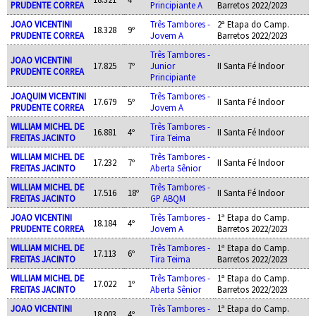
PRUDENTE CORREA
Principiante A
Barretos 2022/2023
JOAO VICENTINI
Três Tambores -
2ª Etapa do Camp.
18.328
9º
PRUDENTE CORREA
Jovem A
Barretos 2022/2023
Três Tambores -
JOAO VICENTINI
17.825
7º
Junior
II Santa Fé Indoor
PRUDENTE CORREA
Principiante
JOAQUIM VICENTINI
Três Tambores -
17.679
5º
II Santa Fé Indoor
PRUDENTE CORREA
Jovem A
WILLIAM MICHEL DE
Três Tambores -
16.881
4º
II Santa Fé Indoor
FREITAS JACINTO
Tira Teima
WILLIAM MICHEL DE
Três Tambores -
17.232
7º
II Santa Fé Indoor
FREITAS JACINTO
Aberta Sênior
WILLIAM MICHEL DE
Três Tambores -
17.516
18º
II Santa Fé Indoor
FREITAS JACINTO
GP ABQM
JOAO VICENTINI
Três Tambores -
1ª Etapa do Camp.
18.184
4º
PRUDENTE CORREA
Jovem A
Barretos 2022/2023
WILLIAM MICHEL DE
Três Tambores -
1ª Etapa do Camp.
17.113
6º
FREITAS JACINTO
Tira Teima
Barretos 2022/2023
WILLIAM MICHEL DE
Três Tambores -
1ª Etapa do Camp.
17.022
1º
FREITAS JACINTO
Aberta Sênior
Barretos 2022/2023
JOAO VICENTINI
Três Tambores -
1ª Etapa do Camp.
18.003
4º