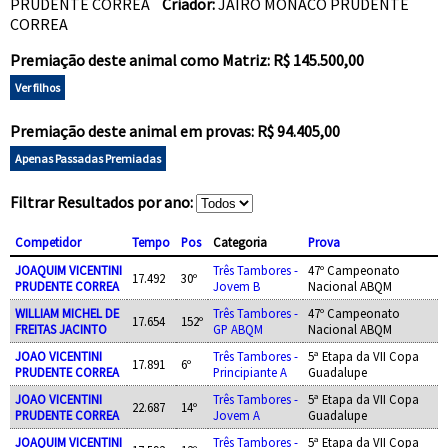
PRUDENTE CORREA
Criador:
JAIRO MONACO PRUDENTE
CORREA
Premiação deste animal como Matriz: R$ 145.500,00
Ver filhos
Premiação deste animal em provas: R$ 94.405,00
Apenas Passadas Premiadas
Filtrar Resultados por ano:
Competidor
Tempo
Pos
Categoria
Prova
JOAQUIM VICENTINI
Três Tambores -
47º Campeonato
17.492
30º
PRUDENTE CORREA
Jovem B
Nacional ABQM
WILLIAM MICHEL DE
Três Tambores -
47º Campeonato
17.654
152º
FREITAS JACINTO
GP ABQM
Nacional ABQM
JOAO VICENTINI
Três Tambores -
5ª Etapa da VII Copa
17.891
6º
PRUDENTE CORREA
Principiante A
Guadalupe
JOAO VICENTINI
Três Tambores -
5ª Etapa da VII Copa
22.687
14º
PRUDENTE CORREA
Jovem A
Guadalupe
JOAQUIM VICENTINI
Três Tambores -
5ª Etapa da VII Copa