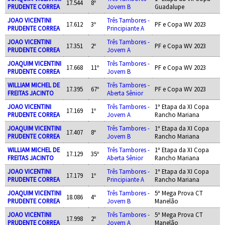
17.544
8º
PRUDENTE CORREA
Jovem B
Guadalupe
JOAO VICENTINI
Três Tambores -
17.612
3º
PF e Copa WV 2023
PRUDENTE CORREA
Principiante A
JOAO VICENTINI
Três Tambores -
17.351
2º
PF e Copa WV 2023
PRUDENTE CORREA
Jovem A
JOAQUIM VICENTINI
Três Tambores -
17.668
11º
PF e Copa WV 2023
PRUDENTE CORREA
Jovem B
WILLIAM MICHEL DE
Três Tambores -
17.395
67º
PF e Copa WV 2023
FREITAS JACINTO
Aberta Sênior
JOAO VICENTINI
Três Tambores -
1ª Etapa da XI Copa
17.169
1º
PRUDENTE CORREA
Jovem A
Rancho Mariana
JOAQUIM VICENTINI
Três Tambores -
1ª Etapa da XI Copa
17.407
8º
PRUDENTE CORREA
Jovem B
Rancho Mariana
WILLIAM MICHEL DE
Três Tambores -
1ª Etapa da XI Copa
17.129
35º
FREITAS JACINTO
Aberta Sênior
Rancho Mariana
JOAO VICENTINI
Três Tambores -
1ª Etapa da XI Copa
17.179
1º
PRUDENTE CORREA
Principiante A
Rancho Mariana
JOAQUIM VICENTINI
Três Tambores -
5ª Mega Prova CT
18.086
4º
PRUDENTE CORREA
Jovem B
Manelão
JOAO VICENTINI
Três Tambores -
5ª Mega Prova CT
17.998
2º
PRUDENTE CORREA
Jovem A
Manelão