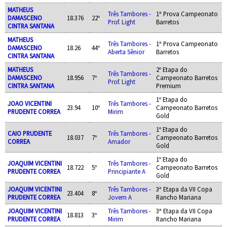
MATHEUS
Três Tambores -
1ª Prova Campeonato
DAMASCENO
18.376
22º
Prof. Light
Barretos
CINTRA SANTANA
MATHEUS
Três Tambores -
1ª Prova Campeonato
DAMASCENO
18.26
44º
Aberta Sênior
Barretos
CINTRA SANTANA
MATHEUS
2º Etapa do
Três Tambores -
DAMASCENO
18.956
7º
Campeonato Barretos
Prof. Light
CINTRA SANTANA
Premium
1º Etapa do
JOAO VICENTINI
Três Tambores -
23.94
10º
Campeonato Barretos
PRUDENTE CORREA
Mirim
Gold
1º Etapa do
CAIO PRUDENTE
Três Tambores -
18.037
7º
Campeonato Barretos
CORREA
Amador
Gold
1º Etapa do
JOAQUIM VICENTINI
Três Tambores -
18.722
5º
Campeonato Barretos
PRUDENTE CORREA
Principiante A
Gold
JOAQUIM VICENTINI
Três Tambores -
3ª Etapa da VII Copa
23.404
8º
PRUDENTE CORREA
Jovem A
Rancho Mariana
JOAQUIM VICENTINI
Três Tambores -
3ª Etapa da VII Copa
18.813
3º
PRUDENTE CORREA
Mirim
Rancho Mariana