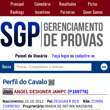
Principal
Calendário
Resultados
Pistas
Rankings
Incentivos
Parcerias
Quem Somos
Painel do Usuário
Faça login
ou
cadastre-se
Busca
Perfil do Cavalo
ANGEL DESIGNER JAMPC
(P169776)
Nascimento:
23-10-2012
Pai:
DESIGNER RED
Mãe:
ZORRA
ZORRERO
Proprietário:
MARIA DE FATIMA NASSBINE