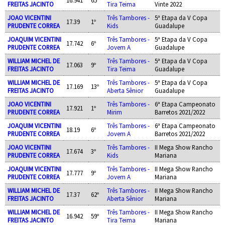
FREITAS JACINTO
Tira Teima
Vinte 2022
JOAO VICENTINI
Três Tambores -
5ª Etapa da V Copa
17.39
1º
PRUDENTE CORREA
Kids
Guadalupe
JOAQUIM VICENTINI
Três Tambores -
5ª Etapa da V Copa
17.742
6º
PRUDENTE CORREA
Jovem A
Guadalupe
WILLIAM MICHEL DE
Três Tambores -
5ª Etapa da V Copa
17.063
9º
FREITAS JACINTO
Tira Teima
Guadalupe
WILLIAM MICHEL DE
Três Tambores -
5ª Etapa da V Copa
17.169
13º
FREITAS JACINTO
Aberta Sênior
Guadalupe
JOAO VICENTINI
Três Tambores -
6ª Etapa Campeonato
17.921
1º
PRUDENTE CORREA
Mirim
Barretos 2021/2022
JOAQUIM VICENTINI
Três Tambores -
6ª Etapa Campeonato
18.19
6º
PRUDENTE CORREA
Jovem A
Barretos 2021/2022
JOAO VICENTINI
Três Tambores -
II Mega Show Rancho
17.674
3º
PRUDENTE CORREA
Kids
Mariana
JOAQUIM VICENTINI
Três Tambores -
II Mega Show Rancho
17.777
9º
PRUDENTE CORREA
Jovem A
Mariana
WILLIAM MICHEL DE
Três Tambores -
II Mega Show Rancho
17.37
62º
FREITAS JACINTO
Aberta Sênior
Mariana
WILLIAM MICHEL DE
Três Tambores -
II Mega Show Rancho
16.942
59º
FREITAS JACINTO
Tira Teima
Mariana