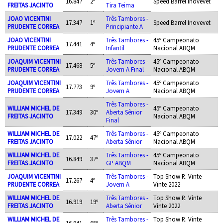
16.847
2º
Speed Barrel Inovevet
FREITAS JACINTO
Tira Teima
JOAO VICENTINI
Três Tambores -
17.347
1º
Speed Barrel Inovevet
PRUDENTE CORREA
Principiante A
JOAO VICENTINI
Três Tambores -
45º Campeonato
17.441
4º
PRUDENTE CORREA
Infantil
Nacional ABQM
JOAQUIM VICENTINI
Três Tambores -
45º Campeonato
17.468
5º
PRUDENTE CORREA
Jovem A Final
Nacional ABQM
JOAQUIM VICENTINI
Três Tambores -
45º Campeonato
17.773
9º
PRUDENTE CORREA
Jovem A
Nacional ABQM
Três Tambores -
WILLIAM MICHEL DE
45º Campeonato
17.349
30º
Aberta Sênior
FREITAS JACINTO
Nacional ABQM
Final
WILLIAM MICHEL DE
Três Tambores -
45º Campeonato
17.022
47º
FREITAS JACINTO
Aberta Sênior
Nacional ABQM
WILLIAM MICHEL DE
Três Tambores -
45º Campeonato
16.849
37º
FREITAS JACINTO
GP ABQM
Nacional ABQM
JOAQUIM VICENTINI
Três Tambores -
Top Show R. Vinte
17.267
4º
PRUDENTE CORREA
Jovem A
Vinte 2022
WILLIAM MICHEL DE
Três Tambores -
Top Show R. Vinte
16.919
19º
FREITAS JACINTO
Aberta Sênior
Vinte 2022
WILLIAM MICHEL DE
Três Tambores -
Top Show R. Vinte
16.941
65º