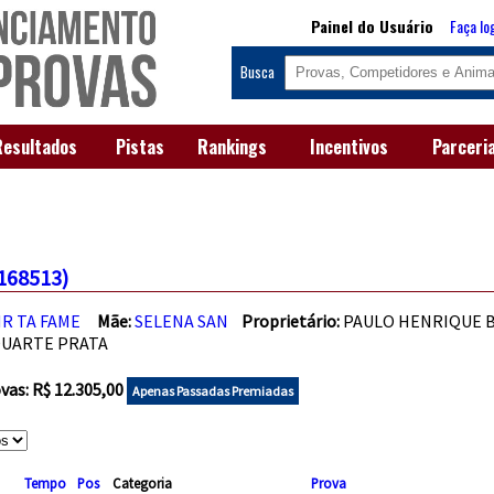
Painel do Usuário
Faça lo
Busca
Resultados
Pistas
Rankings
Incentivos
Parceri
168513)
R TA FAME
Mãe:
SELENA SAN
Proprietário:
PAULO HENRIQUE 
DUARTE PRATA
as: R$ 12.305,00
Apenas Passadas Premiadas
Tempo
Pos
Categoria
Prova