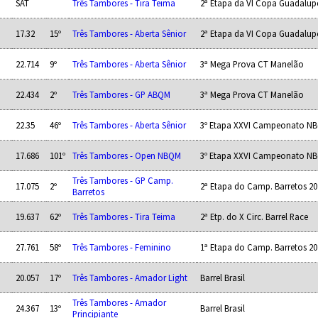
SAT
Três Tambores - Tira Teima
2ª Etapa da VI Copa Guadalup
17.32
15º
Três Tambores - Aberta Sênior
2ª Etapa da VI Copa Guadalup
22.714
9º
Três Tambores - Aberta Sênior
3ª Mega Prova CT Manelão
22.434
2º
Três Tambores - GP ABQM
3ª Mega Prova CT Manelão
22.35
46º
Três Tambores - Aberta Sênior
3º Etapa XXVI Campeonato N
17.686
101º
Três Tambores - Open NBQM
3º Etapa XXVI Campeonato N
Três Tambores - GP Camp.
17.075
2º
2ª Etapa do Camp. Barretos 20
Barretos
19.637
62º
Três Tambores - Tira Teima
2ª Etp. do X Circ. Barrel Race
27.761
58º
Três Tambores - Feminino
1ª Etapa do Camp. Barretos 20
20.057
17º
Três Tambores - Amador Light
Barrel Brasil
Três Tambores - Amador
24.367
13º
Barrel Brasil
Principiante