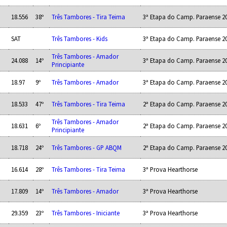
18.556
38º
Três Tambores - Tira Teima
3ª Etapa do Camp. Paraense 2
SAT
Três Tambores - Kids
3ª Etapa do Camp. Paraense 2
Três Tambores - Amador
24.088
14º
3ª Etapa do Camp. Paraense 2
Principiante
18.97
9º
Três Tambores - Amador
3ª Etapa do Camp. Paraense 2
18.533
47º
Três Tambores - Tira Teima
2ª Etapa do Camp. Paraense 2
Três Tambores - Amador
18.631
6º
2ª Etapa do Camp. Paraense 2
Principiante
18.718
24º
Três Tambores - GP ABQM
2ª Etapa do Camp. Paraense 2
16.614
28º
Três Tambores - Tira Teima
3ª Prova Hearthorse
17.809
14º
Três Tambores - Amador
3ª Prova Hearthorse
29.359
23º
Três Tambores - Iniciante
3ª Prova Hearthorse