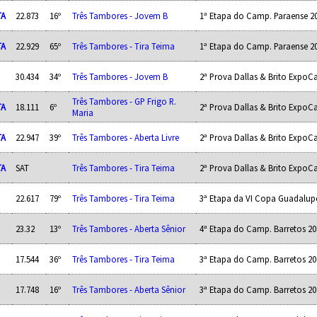
TA
22.873
16º
Três Tambores - Jovem B
1ª Etapa do Camp. Paraense 2
TA
22.929
65º
Três Tambores - Tira Teima
1ª Etapa do Camp. Paraense 2
30.434
34º
Três Tambores - Jovem B
2ª Prova Dallas & Brito ExpoC
Três Tambores - GP Frigo R.
TA
18.111
6º
2ª Prova Dallas & Brito ExpoC
Maria
TA
22.947
39º
Três Tambores - Aberta Livre
2ª Prova Dallas & Brito ExpoC
TA
SAT
Três Tambores - Tira Teima
2ª Prova Dallas & Brito ExpoC
22.617
79º
Três Tambores - Tira Teima
3ª Etapa da VI Copa Guadalup
23.32
13º
Três Tambores - Aberta Sênior
4ª Etapa do Camp. Barretos 20
17.544
36º
Três Tambores - Tira Teima
3ª Etapa do Camp. Barretos 20
17.748
16º
Três Tambores - Aberta Sênior
3ª Etapa do Camp. Barretos 20