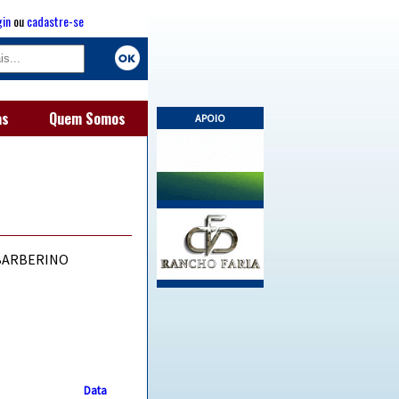
gin
ou
cadastre-se
as
Quem Somos
APOIO
BARBERINO
Data